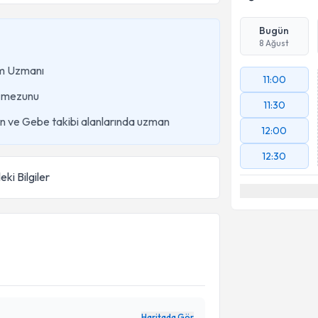
Bugün
8 Ağust
um Uzmanı
11:00
mezunu
11:30
on ve Gebe takibi alanlarında uzman
12:00
12:30
eki Bilgiler
Haritada Gör