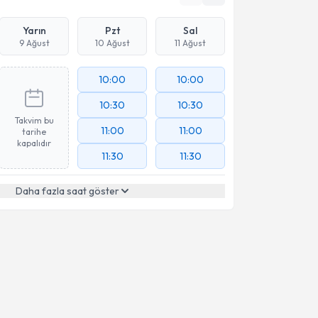
Yarın
Pzt
Sal
9 Ağust
10 Ağust
11 Ağust
10:00
10:00
10:30
10:30
Takvim bu
11:00
11:00
tarihe
kapalıdır
11:30
11:30
Daha fazla saat göster