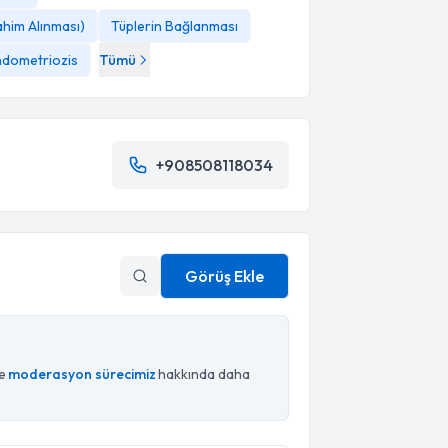
him Alınması)
Tüplerin Bağlanması
ndometriozis
Tümü
+908508118034
Görüş Ekle
ce
moderasyon sürecimiz
hakkında daha