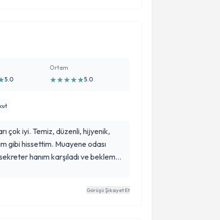
Ortam
★
★
★
★
★
★
5.0
5.0
kut
rı çok iyi. Temiz, düzenli, hijyenik,
im gibi hissettim. Muayene odası
e sekreter hanım karşıladı ve bekleme
uygun muayene olabildim. Randevumu
n su kahve, çay vb ikramları oldu. Dr
Görüşü Şikayet Et
Muayene sonrası küçük bir müdahale
lı endometrium kalınlığı için) Şimdilik