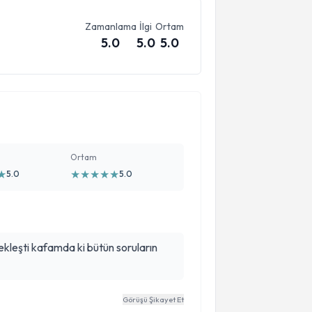
Zamanlama
İlgi
Ortam
5.0
5.0
5.0
Ortam
★
★
★
★
★
★
5.0
5.0
çekleşti kafamda ki bütün soruların
Görüşü Şikayet Et