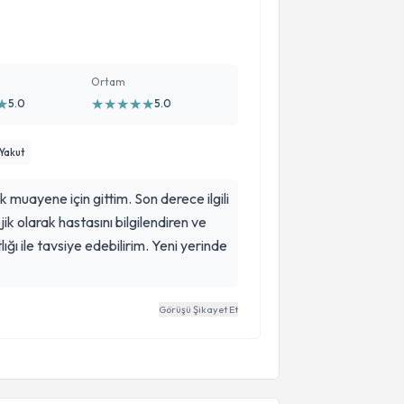
kendimi henüz hazır hissetmediğim
ım. Çok ama çok teşekkür ederim.
ile kadınlarada öneririm.
gelişmiş. Müdahale sonrasıda
Ortam
★
★
★
★
★
★
5.0
5.0
 Yakut
k muayene için gittim. Son derece ilgili
jik olarak hastasını bilgilendiren ve
ğı ile tavsiye edebilirim. Yeni yerinde
Görüşü Şikayet Et