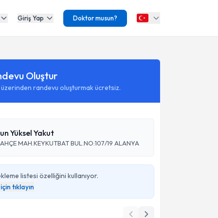
Giriş Yap
Doktor musun?
ndevu Oluştur
 üzerinden randevu oluşturmak ücretsiz.
un Yüksel Yakut
HÇE MAH.KEYKUTBAT BUL.NO:107/19 ALANYA
eme listesi özelliğini kullanıyor.
için tıklayın