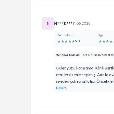
N
N*** K***
14.05.2026
Zamanlama
İlgi
★
★
★
★
★
★
★
★
★
5.0
Menopoz tedavisi
Op.Dr. Füsun Yüksel Ya
Güler yüzlü karşılama. Klinik şartla
renkler özenle seçilmiş. Adeta ev
renkleri çok rahatlatıcı. Öncelikl
salonuna aldı. Randevu saatine 
Devamı
telefonla aldım. Salonda beklerke
Füsun hanım şikayetimi dinledi. 
gerektiğini söyledi. (Menopoza bağ