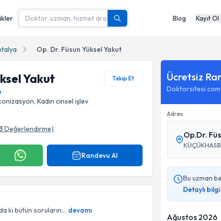
ikler
Blog
Kayıt Ol
talya
Op. Dr. Füsun Yüksel Yakut
Ücretsiz Ra
ksel Yakut
Takip Et
Doktorsitesi.com
m
konizasyon, Kadın cinsel işlev
Adres
3
Değerlendirme)
Op.Dr. Füs
KÜÇÜKHASBA
Randevu Al
Bu uzman bekl
Detaylı bilgi 
a ki bütün soruların...
devamı
Ağustos 2026