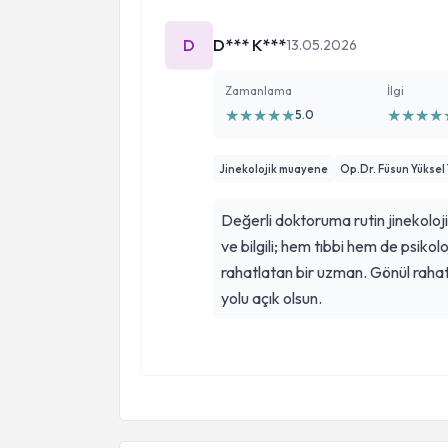
müdahale için sonra geleceğimi (
için) söyleyerek klinikten ayrıld
D
D*** K***
13.05.2026
Kendimi özel ve güvende hissettim. Ham
Hiyenik ve cihazları yeni ve çok 
Zamanlama
İlgi
yorumlarımı tekrar ekleyeceğim.
★
★
★
★
★
★
★
★
★
5.0
Jinekolojik muayene
Op.Dr. Füsun Yüksel
Değerli doktoruma rutin jinekoloji
ve bilgili; hem tıbbi hem de psikolo
rahatlatan bir uzman. Gönül rahatlı
yolu açık olsun.