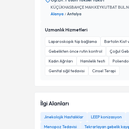
KÜÇÜKHASBAHÇE MAH.KEYKUTBAT BUL.NO
Alanya
Antalya
/
Uzmanlık Hizmetleri
Laparoskopik tüp bağlama
Bartolin Kist 
Gebelikten önce rutin kontrol
Çoğul Gebe
Kadın Ağrıları
Hamilelik testi
Poliendo
Genital siğil tedavisi
Cinsel Terapi
İlgi Alanları
Jinekolojik Hastalıklar
LEEP konizasyon
Menopoz Tedavisi
Tekrarlayan gebelik kayı