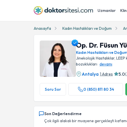
Uzmanlar
Klin
Anasayfa
Kadın Hastalıkları ve Doğum
An
Op. Dr. Füsun Yü
Kadın Hastalıkları ve Doğu
Jinekolojik Hastalıklar, LEEP 
bozuklukları
devamı
Antalya
5.0
1 Adres
(
Op. Dr. Füsun Yüksel Yakut Profil Fotoğrafı
Soru Sor
0 (850) 811 80 34
Son Değerlendirme
Çok ilgili alakalı bir muayene gerçekleşti kafamd