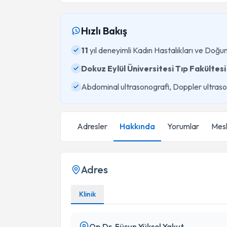
Hızlı Bakış
11
yıl deneyimli Kadın Hastalıkları ve Doğ
Dokuz Eylül Üniversitesi Tıp Fakültesi
Abdominal ultrasonografi, Doppler ultras
Adresler
Hakkında
Yorumlar
Mesl
Adres
Klinik
Op.Dr. Füsun Yüksel Yakut