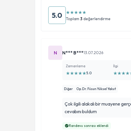
★
★
★
★
★
5.0
Toplam
3
değerlendirme
N
N*** B***
13.07.2026
Zamanlama
İlgi
★
★
★
★
★
★
★
★
★
5.0
Diğer
Op.Dr. Füsun Yüksel Yakut
Çok ilgili alakalı bir muayene ger
cevabını buldum
Randevu sonrası eklendi