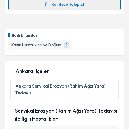
Randevu Talep Et
Randevu Takvimi Talebi
Op. Dr. Pınar Kemik
için randevu takvimi talebi
oluşturun. Size bu uzmandan randevu almanız için bir
İlgili Branşlar
takvim hazırlandığında e-posta ile bilgilendireceğiz.
Kadın Hastalıkları ve Doğum
2
E-posta Adresiniz
Ankara İlçeleri
Kişisel verilerimin işlenmesine ilişkin
Aydınlatma
Metni
'ni okudum ve kişisel verilerimin belirtilen
Ankara
Servikal Erozyon (Rahim Ağzı Yara)
kapsamda işlenmesini kabul ediyorum.
Tedavisi
Takvim Talebini Gönder
Servikal Erozyon (Rahim Ağzı Yara) Tedavisi
ile İlgili Hastalıklar