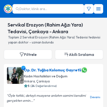
Doktor, klinik ara...
Servikal Erozyon (Rahim Ağzı Yara)
Tedavisi, Çankaya - Ankara
Toplam
2
Servikal Erozyon (Rahim Ağzı Yara) Tedavisi
tedavisi
yapan doktor - uzman bulundu
Filtrele
Akıllı Sıralama
Op. Dr. Tuğba Kolomuç Gayretli
Kadın Hastalıkları ve Doğum
Ankara
, Çankaya
5
(
24
Değerlendirme)
Öyle tatlıki, detaylı muayene anlatım samimi kendimi
Devamı
gerçekten emin...