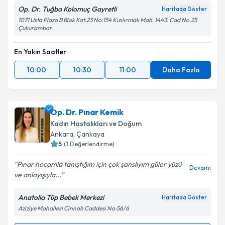
Op. Dr. Tuğba Kolomuç Gayretli
Haritada Göster
1071 Usta Plaza B Blok Kat.23 No:154 Kızılırmak Mah. 1443. Cad No.25
Çukurambar
En Yakın Saatler
10:00
10:30
11:00
Daha Fazla
Op. Dr. Pınar Kemik
Kadın Hastalıkları ve Doğum
Ankara
, Çankaya
5
(
1
Değerlendirme)
Pınar hocamla tanıştığım için çok şanslıyım güler yüzü
Devamı
ve anlayışıyla...
Anatolia Tüp Bebek Merkezi
Haritada Göster
Aziziye Mahallesi Cinnah Caddesi No:56/6