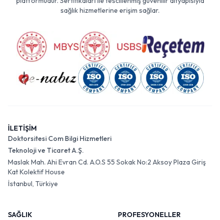
platformudur. Sertifikaları ile tescillenmiş güvenilir altyapısıyla
sağlık hizmetlerine erişim sağlar.
İLETİŞİM
Doktorsitesi Com Bilgi Hizmetleri
Teknoloji ve Ticaret A.Ş.
Maslak Mah. Ahi Evran Cd. A.O.S 55 Sokak No:2 Aksoy Plaza Giriş
Kat Kolektif House
İstanbul, Türkiye
SAĞLIK
PROFESYONELLER