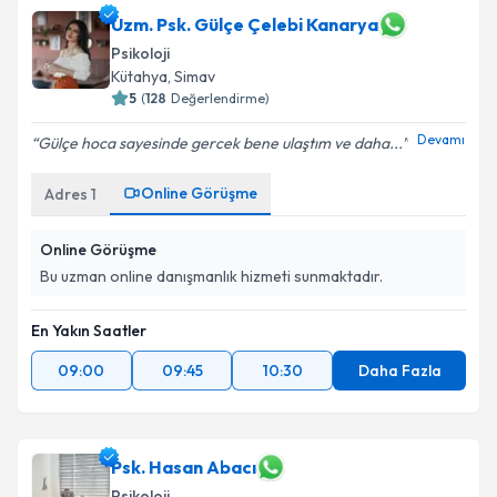
Uzm. Psk. Gülçe Çelebi Kanarya
Psikoloji
Kütahya
,
Simav
5
(
128
Değerlendirme)
Devamı
Gülçe hoca sayesinde gercek bene ulaştım ve daha...
Online Görüşme
Adres
1
Online Görüşme
Bu uzman online danışmanlık hizmeti sunmaktadır.
En Yakın Saatler
09:00
09:45
10:30
Daha Fazla
Psk. Hasan Abacı
Psikoloji