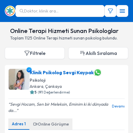
Doktor, klinik ara...
Online Terapi Hizmeti Sunan Psikologlar
Toplam
1125
Online Terapi hizmeti sunan psikolog
bulundu.
Filtrele
Akıllı Sıralama
Klinik Psikolog Sevgi Kaypak
Psikoloji
Ankara
,
Çankaya
5
(
91
Değerlendirme)
Sevgi Hocam, Sen bir Meleksin, Eminim ki iki dünyada
Devamı
da...
Adres
1
Online Görüşme