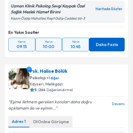
Uzman Klinik Psikolog Sevgi Kaypak Özel
Haritada Göster
Sağlık Meslek Hizmet Birimi
Kazım Özalp Mahallesi Reşit Galip Caddesi 66-3
En Yakın Saatler
Yarın
Yarın
Yarın
Daha Fazla
09:15
10:00
10:45
Psk. Halise Bölük
Psikoloji
+
1
diğer
Kayseri
,
Melikgazi
5
(
264
Değerlendirme)
Eşime iletmem gereken konuları daha doğru
Devamı
açıklamam da ve eşimin...
Adres
1
Online Görüşme