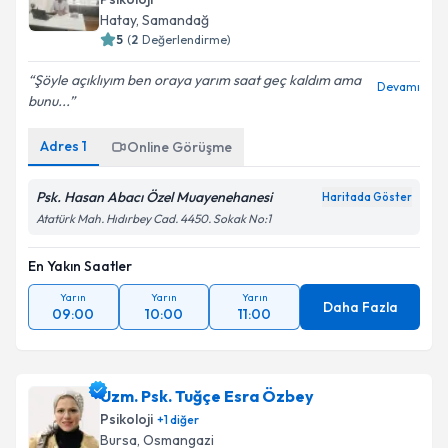
Hatay
,
Samandağ
5
(
2
Değerlendirme)
Şöyle açıklıyım ben oraya yarım saat geç kaldım ama
Devamı
bunu...
Adres
1
Online Görüşme
Psk. Hasan Abacı Özel Muayenehanesi
Haritada Göster
Atatürk Mah. Hıdırbey Cad. 4450. Sokak No:1
En Yakın Saatler
Yarın
Yarın
Yarın
Daha Fazla
09:00
10:00
11:00
Uzm. Psk. Tuğçe Esra Özbey
Psikoloji
+
1
diğer
Bursa
,
Osmangazi