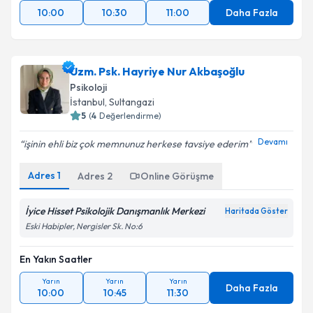
10:00
10:30
11:00
Daha Fazla
Uzm. Psk. Hayriye Nur Akbaşoğlu
Psikoloji
İstanbul
,
Sultangazi
5
(
4
Değerlendirme)
Devamı
işinin ehli biz çok memnunuz herkese tavsiye ederim
Adres
1
Adres
2
Online Görüşme
İyice Hisset Psikolojik Danışmanlık Merkezi
Haritada Göster
Eski Habipler, Nergisler Sk. No:6
En Yakın Saatler
Yarın
Yarın
Yarın
Daha Fazla
10:00
10:45
11:30