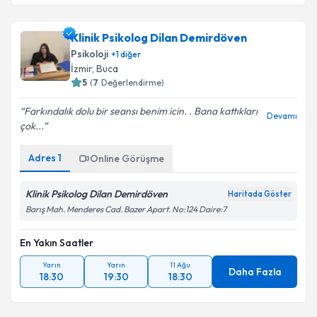
Klinik Psikolog Dilan Demirdöven
Psikoloji
+
1
diğer
İzmir
,
Buca
5
(
7
Değerlendirme)
Farkındalık dolu bir seansı benim icin. . Bana kattıkları
Devamı
çok...
Adres
1
Online Görüşme
Klinik Psikolog Dilan Demirdöven
Haritada Göster
Barış Mah. Menderes Cad. Bazer Apart. No:124 Daire:7
En Yakın Saatler
Yarın
Yarın
11 Ağu
Daha Fazla
18:30
19:30
18:30