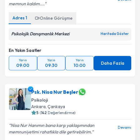
memnun kaldım....
Adres
1
Online Görüşme
Psikolojik Danışmanlık Merkezi
Haritada Göster
En Yakın Saatler
Yarın
Yarın
Yarın
Daha Fazla
09:00
09:30
10:00
Psk. Nisa Nur Beşler
Psikoloji
Ankara
,
Çankaya
5
(
142
Değerlendirme)
Nisa Nur Hanımın bana karşı yaklaşımından
Devamı
memnuniyetimi rahatlıkla dile getirebilirim.