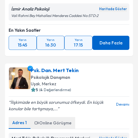
İzmir Analiz Psikoloji
Haritada Göster
Takvim Talebini Gönder
Vali Rahmi Bey Mahallesi Menderes Caddesi No:57 D:2
En Yakın Saatler
Yarın
Yarın
Yarın
Daha Fazla
15:45
16:30
17:15
Psk. Dan. Mert Tekin
Psikolojik Danışman
Uşak
,
Merkez
5
(
4
Değerlendirme)
İlişkimizde en büyük sorunumuz öfkeydi. En küçük
Devamı
konular bile tartışmaya,...
Adres
1
Online Görüşme