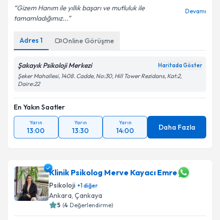
Gizem Hanım ile yıllık başarı ve mutluluk ile
Devamı
tamamladığımız...
Adres
1
Online Görüşme
Şakayık Psikoloji Merkezi
Haritada Göster
Şeker Mahallesi, 1408. Cadde, No:30, Hill Tower Rezidans, Kat:2,
Daire:22
En Yakın Saatler
Yarın
Yarın
Yarın
Daha Fazla
13:00
13:30
14:00
Klinik Psikolog Merve Kayacı Emre
Psikoloji
+
1
diğer
Ankara
,
Çankaya
5
(
4
Değerlendirme)