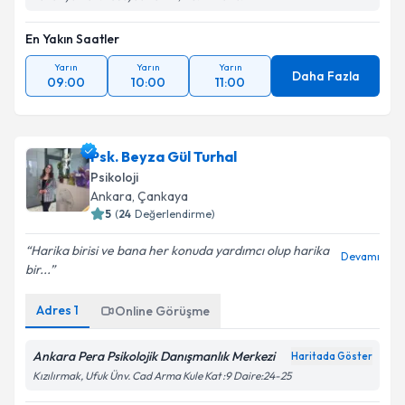
En Yakın Saatler
Yarın
Yarın
Yarın
Daha Fazla
09:00
10:00
11:00
Psk. Beyza Gül Turhal
Psikoloji
Ankara
,
Çankaya
5
(
24
Değerlendirme)
Harika birisi ve bana her konuda yardımcı olup harika
Devamı
bir...
Adres
1
Online Görüşme
Ankara Pera Psikolojik Danışmanlık Merkezi
Haritada Göster
Kızılırmak, Ufuk Ünv. Cad Arma Kule Kat :9 Daire:24-25