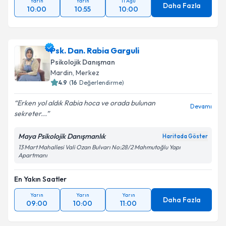
Yarın
Yarın
11 Ağu
Daha Fazla
10:00
10:55
10:00
Psk. Dan. Rabia Garguli
Psikolojik Danışman
Mardin
,
Merkez
4.9
(
16
Değerlendirme)
Erken yol aldık Rabia hoca ve orada bulunan
Devamı
sekreter...
Maya Psikolojik Danışmanlık
Haritada Göster
13 Mart Mahallesi Vali Ozan Bulvarı No:28/2 Mahmutoğlu Yapı
Apartmanı
En Yakın Saatler
Yarın
Yarın
Yarın
Daha Fazla
09:00
10:00
11:00