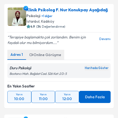
Klinik Psikolog F. Nur Konukpay Aşağıdağ
Psikoloji
+
1
diğer
İstanbul
,
Kadıköy
4.9
(
34
Değerlendirme)
Terapiye başlamakta çok zorlandım. Benim için
Devamı
faydalı olur mu bilmiyordum....
Adres
1
Online Görüşme
Duru Psikoloji
Haritada Göster
Bostancı Mah. Bağdat Cad. 526 Kat :2 D: 5
En Yakın Saatler
Yarın
Yarın
Yarın
Daha Fazla
10:00
11:00
12:00