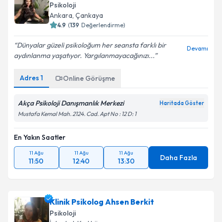
Psikoloji
Ankara
,
Çankaya
4.9
(
139
Değerlendirme)
Dünyalar güzeli psikoloğum her seansta farklı bir
Devamı
aydınlanma yaşatıyor. Yargılanmayacağınızı...
Adres
1
Online Görüşme
Akça Psikoloji Danışmanlık Merkezi
Haritada Göster
Mustafa Kemal Mah. 2124. Cad. Apt No : 12 D: 1
En Yakın Saatler
11 Ağu
11 Ağu
11 Ağu
Daha Fazla
11:50
12:40
13:30
Klinik Psikolog Ahsen Berkit
Psikoloji