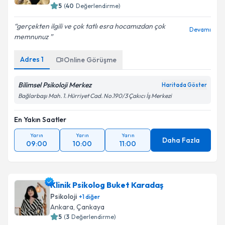
5
(
40
Değerlendirme)
gerçekten ilgili ve çok tatlı esra hocamızdan çok
Devamı
memnunuz
Adres
1
Online Görüşme
Bilimsel Psikoloji Merkez
Haritada Göster
Bağlarbaşı Mah. 1. Hürriyet Cad. No.190/3 Çakıcı İş Merkezi
En Yakın Saatler
Yarın
Yarın
Yarın
Daha Fazla
09:00
10:00
11:00
Klinik Psikolog Buket Karadaş
Psikoloji
+
1
diğer
Ankara
,
Çankaya
5
(
3
Değerlendirme)