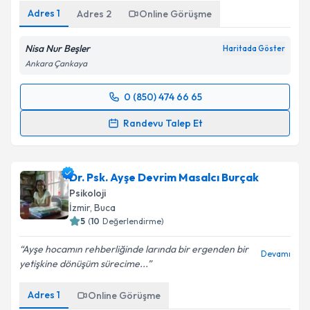
Adres
1
Adres
2
Online Görüşme
Nisa Nur Beşler
Haritada Göster
Ankara Çankaya
0 (850) 474 66 65
Randevu Takvimi Talebi
Randevu Talep Et
Psk. Nisa Nur Beşler
için randevu takvimi talebi
oluşturun. Size bu uzmandan randevu almanız için bir
Dr. Psk. Ayşe Devrim Masalcı Burçak
takvim hazırlandığında e-posta ile bilgilendireceğiz.
Psikoloji
E-posta Adresiniz
İzmir
,
Buca
5
(
10
Değerlendirme)
Ayşe hocamın rehberliğinde larında bir ergenden bir
Devamı
yetişkine dönüşüm sürecime...
Kişisel verilerimin işlenmesine ilişkin
Aydınlatma
Metni
'ni okudum ve kişisel verilerimin belirtilen
Adres
1
Online Görüşme
kapsamda işlenmesini kabul ediyorum.