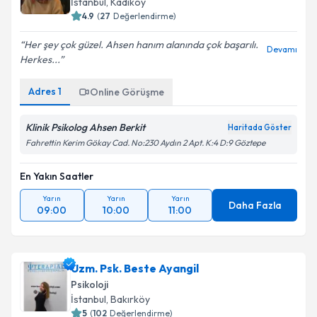
İstanbul
,
Kadıköy
4.9
(
27
Değerlendirme)
Her şey çok güzel. Ahsen hanım alanında çok başarılı.
Devamı
Herkes...
Adres
1
Online Görüşme
Klinik Psikolog Ahsen Berkit
Haritada Göster
Fahrettin Kerim Gökay Cad. No:230 Aydın 2 Apt. K:4 D:9 Göztepe
En Yakın Saatler
Yarın
Yarın
Yarın
Daha Fazla
09:00
10:00
11:00
Uzm. Psk. Beste Ayangil
Psikoloji
İstanbul
,
Bakırköy
5
(
102
Değerlendirme)