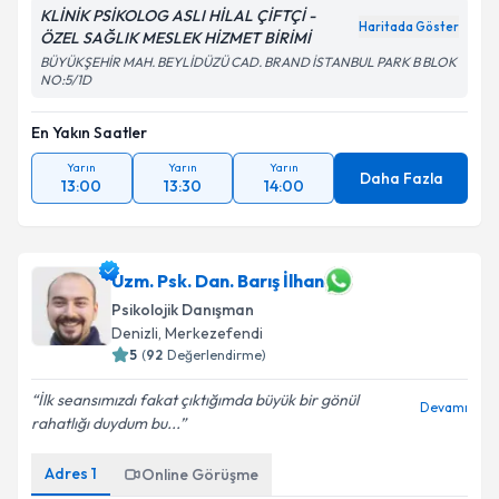
KLİNİK PSİKOLOG ASLI HİLAL ÇİFTÇİ -
Haritada Göster
ÖZEL SAĞLIK MESLEK HİZMET BİRİMİ
BÜYÜKŞEHİR MAH. BEYLİDÜZÜ CAD. BRAND İSTANBUL PARK B BLOK
NO:5/1D
En Yakın Saatler
Yarın
Yarın
Yarın
Daha Fazla
13:00
13:30
14:00
Uzm. Psk. Dan. Barış İlhan
Psikolojik Danışman
Denizli
,
Merkezefendi
5
(
92
Değerlendirme)
İlk seansımızdı fakat çıktığımda büyük bir gönül
Devamı
rahatlığı duydum bu...
Adres
1
Online Görüşme