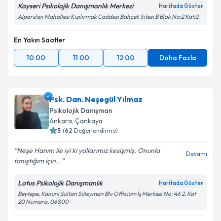
Kayseri Psikolojik Danışmanlık Merkezi
Haritada Göster
Alparslan Mahallesi Kızılırmak Caddesi Bahçeli Sitesi B Blok No:2 Kat:2
En Yakın Saatler
10:00
11:00
12:00
Daha Fazla
Psk. Dan. Neşegül Yılmaz
Psikolojik Danışman
Ankara
,
Çankaya
5
(
62
Değerlendirme)
Neşe Hanım ile iyi ki yollarımız kesişmiş. Onunla
Devamı
tanıştığım için...
Lotus Psikolojik Danışmanlık
Haritada Göster
Beytepe, Kanuni Sultan Süleyman Blv Officium İş Merkezi No: 46 2. Kat
20 Numara, 06800