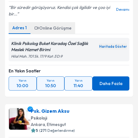
Bir süredir görüşüyoruz. Kendisi çok ilgilidir ve çoo iyi
Devamı
bir...
Adres
1
Online Görüşme
Klinik Psikolog Buket Karadaş Özel Sağlık
Haritada Göster
Meslek Hizmet Birimi
Hilal Mah. 701 Sk. 17/9 Kat :3 D:9
En Yakın Saatler
Yarın
Yarın
Yarın
Daha Fazla
10:00
10:50
11:40
Psk. Gizem Aksu
Psikoloji
Ankara
,
Etimesgut
5
(
271
Değerlendirme)