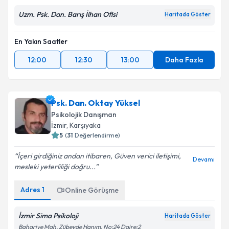
Uzm. Psk. Dan. Barış İlhan Ofisi
Haritada Göster
En Yakın Saatler
12:00
12:30
13:00
Daha Fazla
Psk. Dan. Oktay Yüksel
Psikolojik Danışman
İzmir
,
Karşıyaka
5
(
31
Değerlendirme)
İçeri girdiğiniz andan itibaren, Güven verici iletişimi,
Devamı
mesleki yeterliliği doğru...
Adres
1
Online Görüşme
İzmir Sima Psikoloji
Haritada Göster
Bahariye Mah. Zübeyde Hanım, No:24 Daire:2