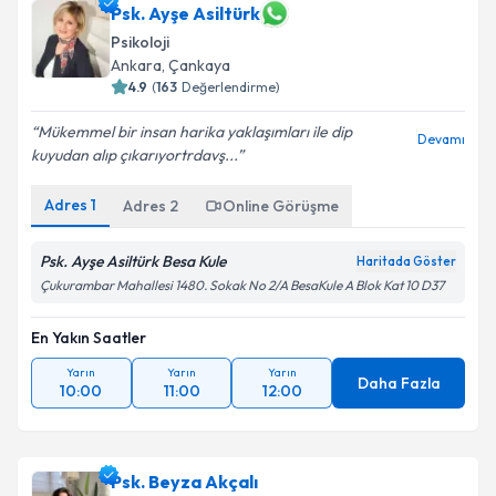
Psk. Ayşe Asiltürk
Psikoloji
Ankara
,
Çankaya
4.9
(
163
Değerlendirme)
Mükemmel bir insan harika yaklaşımları ile dip
Devamı
kuyudan alıp çıkarıyortrdavş...
Adres
1
Adres
2
Online Görüşme
Psk. Ayşe Asiltürk Besa Kule
Haritada Göster
Çukurambar Mahallesi 1480. Sokak No 2/A BesaKule A Blok Kat 10 D37
En Yakın Saatler
Yarın
Yarın
Yarın
Daha Fazla
10:00
11:00
12:00
Psk. Beyza Akçalı