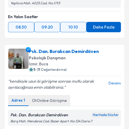
Yeşilova Mah. 4023.Cad. No:1/93
En Yakın Saatler
08:30
09:20
10:10
Daha Fazla
Psk. Dan. Burakcan Demirdöven
Psikolojik Danışman
İzmir
,
Buca
5
(
11
Değerlendirme)
kendisiyle uzun bi görüşme sonrası mutlu olarak
Devamı
ayrılacağınıza emin olabilirsiniz.
Adres
1
Online Görüşme
Psk. Dan. Burakcan Demirdöven
Haritada Göster
Barış Mah. Menderes Cad. Bazer Apart. No:124 Daire:7