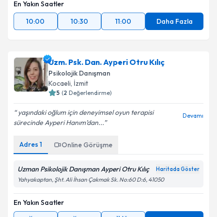
En Yakın Saatler
10:00
10:30
11:00
Daha Fazla
Uzm. Psk. Dan. Ayperi Otru Kılıç
Psikolojik Danışman
Kocaeli
,
İzmit
5
(
2
Değerlendirme)
yaşındaki oğlum için deneyimsel oyun terapisi
Devamı
sürecinde Ayperi Hanım’dan...
Adres
1
Online Görüşme
Uzman Psikolojik Danışman Ayperi Otru Kılıç
Haritada Göster
Yahyakaptan, Şht. Ali İhsan Çakmak Sk. No:60 D:6, 41050
En Yakın Saatler