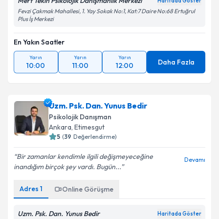
Mert Tekin Psikolojik Danışmanlık Merkezi
Haritada Göster
Fevzi Çakmak Mahallesi, 1. Yay Sokak No:1, Kat:7 Daire No:68 Ertuğrul
Plus İş Merkezi
En Yakın Saatler
Yarın
Yarın
Yarın
Daha Fazla
10:00
11:00
12:00
Uzm. Psk. Dan. Yunus Bedir
Psikolojik Danışman
Ankara
,
Etimesgut
5
(
39
Değerlendirme)
Bir zamanlar kendimle ilgili değişmeyeceğine
Devamı
inandığım birçok şey vardı. Bugün...
Adres
1
Online Görüşme
Uzm. Psk. Dan. Yunus Bedir
Haritada Göster