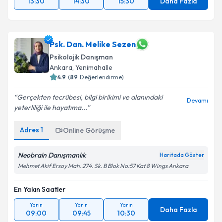
13:30
14:30
15:30
Daha Fazla
Psk. Dan. Melike Sezen
Psikolojik Danışman
Ankara
,
Yenimahalle
4.9
(
89
Değerlendirme)
Gerçekten tecrübesi, bilgi birikimi ve alanındaki
Devamı
yeterliliği ile hayatıma...
Adres
1
Online Görüşme
Neobrain Danışmanlık
Haritada Göster
Mehmet Akif Ersoy Mah. 274. Sk. B Blok No:57 Kat 8 Wings Ankara
En Yakın Saatler
Yarın
Yarın
Yarın
Daha Fazla
09:00
09:45
10:30