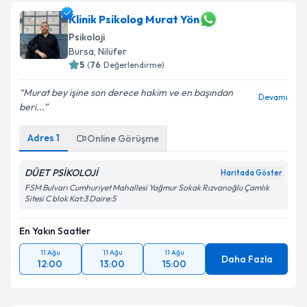
Klinik Psikolog Murat Yön
Psikoloji
Bursa
,
Nilüfer
5
(
76
Değerlendirme)
Murat bey işine son derece hakim ve en başından
Devamı
beri...
Adres
1
Online Görüşme
DÜET PSİKOLOJİ
Haritada Göster
FSM Bulvarı Cumhuriyet Mahallesi Yağmur Sokak Rızvanoğlu Çamlık
Sitesi C blok Kat:3 Daire:5
En Yakın Saatler
11 Ağu
11 Ağu
11 Ağu
Daha Fazla
12:00
13:00
15:00