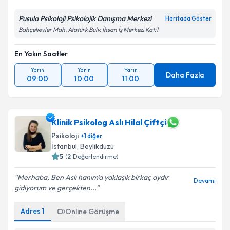
Pusula Psikoloji Psikolojik Danışma Merkezi
Haritada Göster
Bahçelievler Mah. Atatürk Bulv. İhsan İş Merkezi Kat:1
En Yakın Saatler
Yarın
Yarın
Yarın
Daha Fazla
09:00
10:00
11:00
Klinik Psikolog Aslı Hilal Çiftçi
Psikoloji
+
1
diğer
İstanbul
,
Beylikdüzü
5
(
2
Değerlendirme)
Merhaba, Ben Aslı hanım'a yaklaşık birkaç aydır
Devamı
gidiyorum ve gerçekten...
Adres
1
Online Görüşme