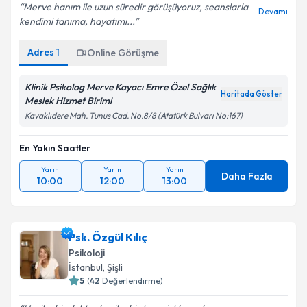
Merve hanım ile uzun süredir görüşüyoruz, seanslarla
Devamı
kendimi tanıma, hayatımı...
Adres
1
Online Görüşme
Klinik Psikolog Merve Kayacı Emre Özel Sağlık
Haritada Göster
Meslek Hizmet Birimi
Kavaklıdere Mah. Tunus Cad. No.8/8 (Atatürk Bulvarı No:167)
En Yakın Saatler
Yarın
Yarın
Yarın
Daha Fazla
10:00
12:00
13:00
Psk. Özgül Kılıç
Psikoloji
İstanbul
,
Şişli
5
(
42
Değerlendirme)