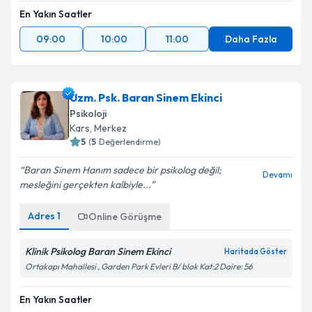
En Yakın Saatler
09:00
10:00
11:00
Daha Fazla
Uzm. Psk. Baran Sinem Ekinci
Psikoloji
Kars
,
Merkez
5
(
5
Değerlendirme)
Baran Sinem Hanım sadece bir psikolog değil;
Devamı
mesleğini gerçekten kalbiyle...
Adres
1
Online Görüşme
Klinik Psikolog Baran Sinem Ekinci
Haritada Göster
Ortakapı Mahallesi , Garden Park Evleri B/ blok Kat:2 Daire: 56
En Yakın Saatler