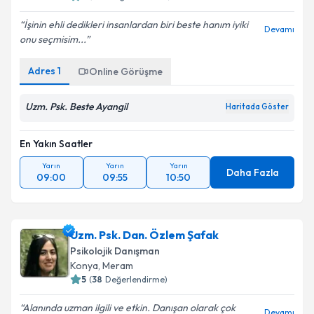
İşinin ehli dedikleri insanlardan biri beste hanım iyiki
Devamı
onu seçmisim...
Adres
1
Online Görüşme
Uzm. Psk. Beste Ayangil
Haritada Göster
En Yakın Saatler
Yarın
Yarın
Yarın
Daha Fazla
09:00
09:55
10:50
Uzm. Psk. Dan. Özlem Şafak
Psikolojik Danışman
Konya
,
Meram
5
(
38
Değerlendirme)
Alanında uzman ilgili ve etkin. Danışan olarak çok
Devamı