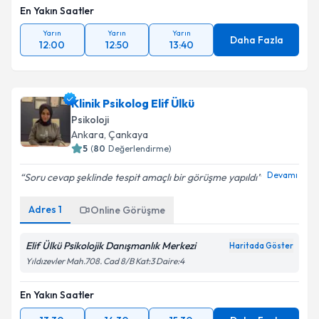
En Yakın Saatler
Yarın
Yarın
Yarın
Daha Fazla
12:00
12:50
13:40
Klinik Psikolog Elif Ülkü
Psikoloji
Ankara
,
Çankaya
5
(
80
Değerlendirme)
Devamı
Soru cevap şeklinde tespit amaçlı bir görüşme yapıldı
Adres
1
Online Görüşme
Elif Ülkü Psikolojik Danışmanlık Merkezi
Haritada Göster
Yıldızevler Mah.708. Cad 8/B Kat:3 Daire:4
En Yakın Saatler