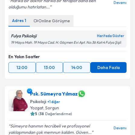
Harika bir doktor harika bir terapist bana ben
Devamı
olduğumu hatırlatan...
Adres
1
Online Görüşme
Fulya Psikoloji
Haritada Göster
19 Mayıs Mah. 19 Mayıs Cad. H. Göçmen Evi Apt. No:36 Kat:4 Fulya Şişli
En Yakın Saatler
12:00
13:00
14:00
Daha Fazla
Psk. Sümeyra Yılmaz
Psikoloji
+
1
diğer
Yozgat
,
Sorgun
5
(
38
Değerlendirme)
Sümeyra hanımın tecrübeli ve profosyonel
Devamı
yaklaşımından çok memnun kaldım. Güven...