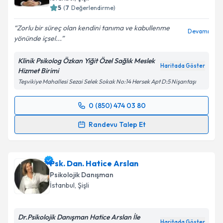
5
(
7
Değerlendirme)
Zorlu bir süreç olan kendini tanıma ve kabullenme
Devamı
yönünde içsel...
Klinik Psikolog Özkan Yiğit Özel Sağlık Meslek
Haritada Göster
Hizmet Birimi
Teşvikiye Mahallesi Sezai Selek Sokak No:14 Hersek Apt D:5 Nişantaşı
0 (850) 474 03 80
Randevu Takvimi Talebi
Randevu Talep Et
Klinik Psikolog Özkan Yiğit
için randevu takvimi
talebi oluşturun. Size bu uzmandan randevu almanız
Psk. Dan. Hatice Arslan
için bir takvim hazırlandığında e-posta ile
bilgilendireceğiz.
Psikolojik Danışman
İstanbul
, Şişli
E-posta Adresiniz
Dr.Psikolojik Danışman Hatice Arslan İle
Haritada Göster