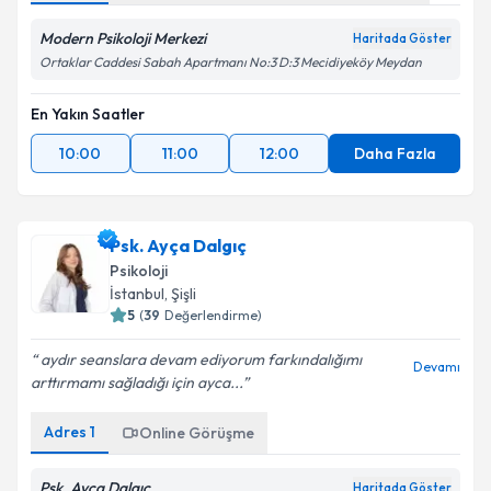
Modern Psikoloji Merkezi
Haritada Göster
Ortaklar Caddesi Sabah Apartmanı No:3 D:3 Mecidiyeköy Meydan
En Yakın Saatler
10:00
11:00
12:00
Daha Fazla
Psk. Ayça Dalgıç
Psikoloji
İstanbul
, Şişli
5
(
39
Değerlendirme)
aydır seanslara devam ediyorum farkındalığımı
Devamı
arttırmamı sağladığı için ayca...
Adres
1
Online Görüşme
Psk. Ayça Dalgıç
Haritada Göster