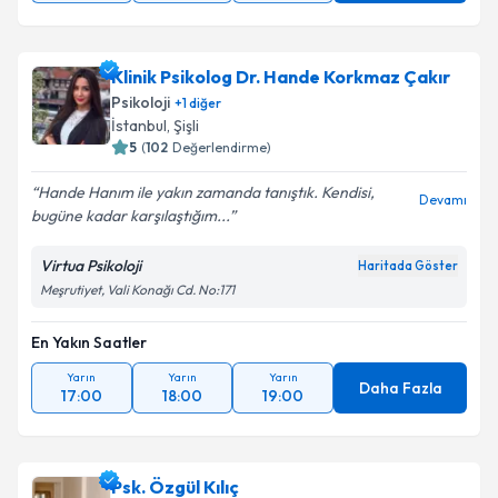
Klinik Psikolog Dr. Hande Korkmaz Çakır
Psikoloji
+
1
diğer
İstanbul
, Şişli
5
(
102
Değerlendirme)
Hande Hanım ile yakın zamanda tanıştık. Kendisi,
Devamı
bugüne kadar karşılaştığım...
Virtua Psikoloji
Haritada Göster
Meşrutiyet, Vali Konağı Cd. No:171
En Yakın Saatler
Yarın
Yarın
Yarın
Daha Fazla
17:00
18:00
19:00
Psk. Özgül Kılıç