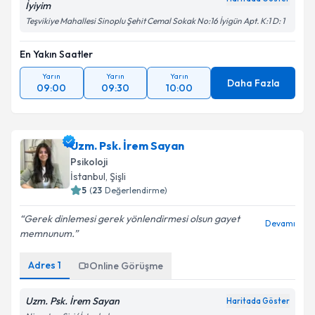
İyiyim
Teşvikiye Mahallesi Sinoplu Şehit Cemal Sokak No:16 İyigün Apt. K:1 D: 1
Kişisel verilerimin işlenmesine ilişkin
Aydınlatma
Metni
'ni okudum ve kişisel verilerimin belirtilen
En Yakın Saatler
kapsamda işlenmesini kabul ediyorum.
Yarın
Yarın
Yarın
Daha Fazla
09:00
09:30
10:00
Takvim Talebini Gönder
Uzm. Psk. İrem Sayan
Psikoloji
İstanbul
, Şişli
5
(
23
Değerlendirme)
Gerek dinlemesi gerek yönlendirmesi olsun gayet
Devamı
memnunum.
Adres
1
Online Görüşme
Uzm. Psk. İrem Sayan
Haritada Göster