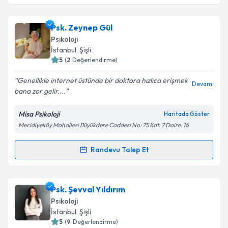
Takvim Talebini Gönder
Klinik Psikolog Dolunay Zümrüt Çetin
için randevu
Psk. Zeynep Gül
takvimi talebi oluşturun. Size bu uzmandan randevu
Psikoloji
almanız için bir takvim hazırlandığında e-posta ile
İstanbul
, Şişli
bilgilendireceğiz.
5
(
2
Değerlendirme)
E-posta Adresiniz
Genellikle internet üstünde bir doktora hızlıca erişmek
Devamı
bana zor gelir....
Misa Psikoloji
Haritada Göster
Mecidiyeköy Mahallesi Büyükdere Caddesi No: 75 Kat: 7 Daire: 16
Kişisel verilerimin işlenmesine ilişkin
Aydınlatma
Metni
'ni okudum ve kişisel verilerimin belirtilen
kapsamda işlenmesini kabul ediyorum.
Randevu Talep Et
Randevu Takvimi Talebi
Takvim Talebini Gönder
Psk. Zeynep Gül
için randevu takvimi talebi oluşturun.
Psk. Şevval Yıldırım
Size bu uzmandan randevu almanız için bir takvim
Psikoloji
hazırlandığında e-posta ile bilgilendireceğiz.
İstanbul
, Şişli
5
(
9
Değerlendirme)