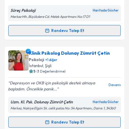
Süreç Psikoloji
Haritada Göster
Merkez Mh, Büyükdere Cd. Melek Apartmanı No:17 D1
Kişisel verilerimin işlenmesine ilişkin
Aydınlatma
Metni
'ni okudum ve kişisel verilerimin belirtilen
kapsamda işlenmesini kabul ediyorum.
Randevu Talep Et
Randevu Takvimi Talebi
Takvim Talebini Gönder
Klinik Psikolog Anıl Yılmaz
için randevu takvimi
Klinik Psikolog Dolunay Zümrüt Çetin
talebi oluşturun. Size bu uzmandan randevu almanız
Psikoloji
+
1
diğer
için bir takvim hazırlandığında e-posta ile
İstanbul
, Şişli
bilgilendireceğiz.
5
(
1
Değerlendirme)
E-posta Adresiniz
Depresyon ve OKB için psikolojik destek almaya
Devamı
başladım. Öncelikle panik...
Uzm. Kl. Psk. Dolunay Zümrüt Çetin
Haritada Göster
Merkez, Nakiye Elgün Sk. celik palas No: 54 Apartmanı, Daire: 1, 34360
Kişisel verilerimin işlenmesine ilişkin
Aydınlatma
Metni
'ni okudum ve kişisel verilerimin belirtilen
kapsamda işlenmesini kabul ediyorum.
Randevu Talep Et
Randevu Takvimi Talebi