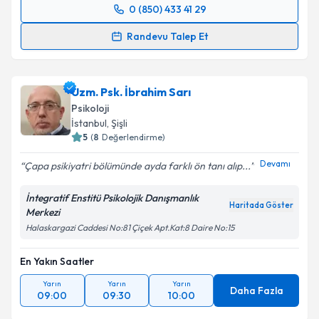
0 (850) 433 41 29
Randevu Takvimi Talebi
Randevu Talep Et
Uzm. Dr. Mehmet Levent Soylu
için randevu takvimi
talebi oluşturun. Size bu uzmandan randevu almanız
Uzm. Psk. İbrahim Sarı
için bir takvim hazırlandığında e-posta ile
bilgilendireceğiz.
Psikoloji
İstanbul
, Şişli
E-posta Adresiniz
5
(
8
Değerlendirme)
Devamı
Çapa psikiyatri bölümünde ayda farklı ön tanı alıp...
İntegratif Enstitü Psikolojik Danışmanlık
Kişisel verilerimin işlenmesine ilişkin
Aydınlatma
Haritada Göster
Merkezi
Metni
'ni okudum ve kişisel verilerimin belirtilen
Halaskargazi Caddesi No:81 Çiçek Apt.Kat:8 Daire No:15
kapsamda işlenmesini kabul ediyorum.
En Yakın Saatler
Takvim Talebini Gönder
Yarın
Yarın
Yarın
Daha Fazla
09:00
09:30
10:00