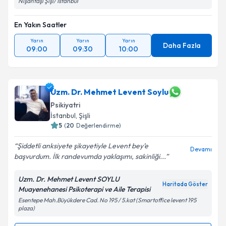
Nişantaşı Şişi/ İstanbul
En Yakın Saatler
Yarın
Yarın
Yarın
Daha Fazla
09:00
09:30
10:00
Uzm. Dr. Mehmet Levent Soylu
Psikiyatri
İstanbul
, Şişli
5
(
20
Değerlendirme)
Şiddetli anksiyete şikayetiyle Levent bey’e
Devamı
başvurdum. İlk randevumda yaklaşımı, sakinliği...
Uzm. Dr. Mehmet Levent SOYLU
Haritada Göster
Muayenehanesi Psikoterapi ve Aile Terapisi
Esentepe Mah.Büyükdere Cad. No 195 / 5.kat (Smartoffice levent 195
plaza)