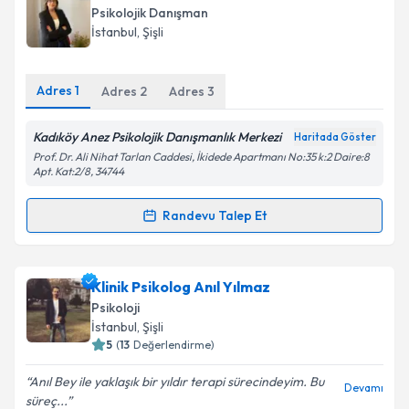
oluşturun. Size bu uzmandan randevu almanız için bir
Psikolojik Danışman
takvim hazırlandığında e-posta ile bilgilendireceğiz.
Takvim Talebini Gönder
İstanbul
, Şişli
E-posta Adresiniz
Adres
1
Adres
2
Adres
3
Kadıköy Anez Psikolojik Danışmanlık Merkezi
Haritada Göster
Kişisel verilerimin işlenmesine ilişkin
Aydınlatma
Prof. Dr. Ali Nihat Tarlan Caddesi, İkidede Apartmanı No:35 k:2 Daire:8
Metni
'ni okudum ve kişisel verilerimin belirtilen
Apt. Kat:2/8, 34744
kapsamda işlenmesini kabul ediyorum.
Randevu Talep Et
Randevu Takvimi Talebi
Takvim Talebini Gönder
Psk. Dan. Ayça Afra Tombul
için randevu takvimi
Klinik Psikolog Anıl Yılmaz
talebi oluşturun. Size bu uzmandan randevu almanız
Psikoloji
için bir takvim hazırlandığında e-posta ile
İstanbul
, Şişli
bilgilendireceğiz.
5
(
13
Değerlendirme)
E-posta Adresiniz
Anıl Bey ile yaklaşık bir yıldır terapi sürecindeyim. Bu
Devamı
süreç...