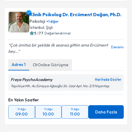
Klinik Psikolog Dr. Ercüment Doğan, Ph.D.
Psikoloji
+
1
diğer
İstanbul
, Şişli
5
(
77
Değerlendirme)
Çok ümitsiz bir şekilde ilk seansa gittim ama Ercüment
Devamı
bey...
Adres
1
Online Görüşme
Freya PsychoAcademy
Haritada Göster
Teşvikiye Mh. Av.Süreyya Ağaoğlu Sk. Uzal Apt. No: 2/5 Nişantaşı
En Yakın Saatler
11 Ağu
11 Ağu
11 Ağu
Daha Fazla
09:00
10:00
11:00