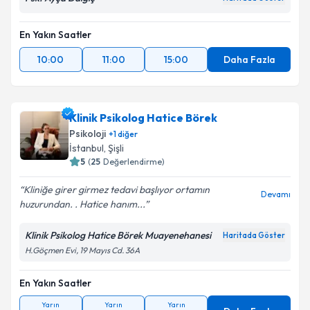
En Yakın Saatler
10:00
11:00
15:00
Daha Fazla
Klinik Psikolog Hatice Börek
Psikoloji
+
1
diğer
İstanbul
, Şişli
5
(
25
Değerlendirme)
Kliniğe girer girmez tedavi başlıyor ortamın
Devamı
huzurundan. . Hatice hanım...
Klinik Psikolog Hatice Börek Muayenehanesi
Haritada Göster
H.Göçmen Evi, 19 Mayıs Cd. 36A
En Yakın Saatler
Yarın
Yarın
Yarın