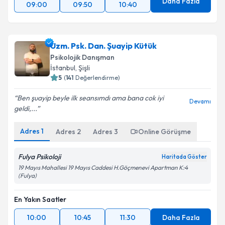
Daha Fazla
09:00
09:50
10:40
Uzm. Psk. Dan. Şuayip Kütük
Psikolojik Danışman
İstanbul
, Şişli
5
(
141
Değerlendirme)
Ben şuayip beyle ilk seansımdı ama bana cok iyi
Devamı
geldi,...
Adres
1
Adres
2
Adres
3
Online Görüşme
Fulya Psikoloji
Haritada Göster
19 Mayıs Mahallesi 19 Mayıs Caddesi H.Göçmenevi Apartman K:4
(Fulya)
En Yakın Saatler
10:00
10:45
11:30
Daha Fazla