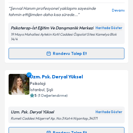
E-posta Adresiniz
Şevval Hanım profesyonel yaklaşımı sayesinde
Devamı
tahmin ettiğimden daha kısa sürede...
Psikoterap-İst Eğitim Ve Danışmanlık Merkezi
Haritada Göster
Kişisel verilerimin işlenmesine ilişkin
Aydınlatma
19 Mayıs Mahallesi Aytekin Kotil Caddesi Özpolat Sitesi Kamelya Blok
Metni
'ni okudum ve kişisel verilerimin belirtilen
14/4
kapsamda işlenmesini kabul ediyorum.
Randevu Talep Et
Randevu Takvimi Talebi
Takvim Talebini Gönder
Psk. Şevval Yıldırım
için randevu takvimi talebi
Uzm. Psk. Deryal Yüksel
oluşturun. Size bu uzmandan randevu almanız için bir
Psikoloji
takvim hazırlandığında e-posta ile bilgilendireceğiz.
İstanbul
, Şişli
5
(
1
Değerlendirme)
E-posta Adresiniz
Uzm. Psk. Deryal Yüksel
Haritada Göster
Rumeli Caddesi Müşerref Ap. No:3 Kat:4 Nişantaşı,34371
Kişisel verilerimin işlenmesine ilişkin
Aydınlatma
Randevu Talep Et