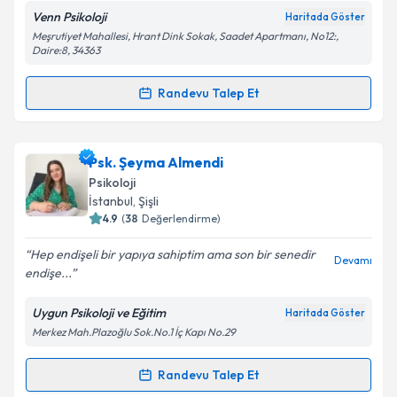
Venn Psikoloji
Haritada Göster
Meşrutiyet Mahallesi, Hrant Dink Sokak, Saadet Apartmanı, No12:,
Daire:8, 34363
Kişisel verilerimin işlenmesine ilişkin
Aydınlatma
Randevu Talep Et
Metni
'ni okudum ve kişisel verilerimin belirtilen
Randevu Takvimi Talebi
kapsamda işlenmesini kabul ediyorum.
Psk. Doğukan Görgün
için randevu takvimi talebi
Psk. Şeyma Almendi
Takvim Talebini Gönder
oluşturun. Size bu uzmandan randevu almanız için bir
Psikoloji
takvim hazırlandığında e-posta ile bilgilendireceğiz.
İstanbul
, Şişli
4.9
(
38
Değerlendirme)
E-posta Adresiniz
Hep endişeli bir yapıya sahiptim ama son bir senedir
Devamı
endişe...
Uygun Psikoloji ve Eğitim
Haritada Göster
Kişisel verilerimin işlenmesine ilişkin
Aydınlatma
Merkez Mah.Plazoğlu Sok.No.1 İç Kapı No.29
Metni
'ni okudum ve kişisel verilerimin belirtilen
kapsamda işlenmesini kabul ediyorum.
Randevu Talep Et
Randevu Takvimi Talebi