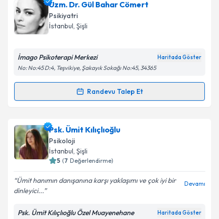
Klinik Psikolog İrem Nur Karahisar Yüksel
için
Uzm. Dr. Gül Bahar Cömert
Takvim Talebini Gönder
randevu takvimi talebi oluşturun. Size bu uzmandan
Psikiyatri
randevu almanız için bir takvim hazırlandığında e-
İstanbul
, Şişli
posta ile bilgilendireceğiz.
E-posta Adresiniz
İmago Psikoterapi Merkezi
Haritada Göster
No: No:45 D:4, Teşvikiye, Şakayık Sokağı No:45, 34365
Randevu Talep Et
Randevu Takvimi Talebi
Kişisel verilerimin işlenmesine ilişkin
Aydınlatma
Metni
'ni okudum ve kişisel verilerimin belirtilen
kapsamda işlenmesini kabul ediyorum.
Uzm. Dr. Gül Bahar Cömert
için randevu takvimi
Psk. Ümit Kılıçlıoğlu
talebi oluşturun. Size bu uzmandan randevu almanız
Psikoloji
için bir takvim hazırlandığında e-posta ile
Takvim Talebini Gönder
İstanbul
, Şişli
bilgilendireceğiz.
5
(
7
Değerlendirme)
E-posta Adresiniz
Ümit hanımın danışanına karşı yaklaşımı ve çok iyi bir
Devamı
dinleyici...
Psk. Ümit Kılıçlıoğlu Özel Muayenehane
Haritada Göster