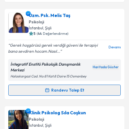
Takvim Talebini Gönder
Psk. Şeyma Almendi
için randevu takvimi talebi
Uzm. Psk. Melis Taş
oluşturun. Size bu uzmandan randevu almanız için bir
Psikoloji
takvim hazırlandığında e-posta ile bilgilendireceğiz.
İstanbul
, Şişli
5
(
44
Değerlendirme)
E-posta Adresiniz
Gerek hoşgörüsü gerek verdiği güveni ile terapiyi
Devamı
bana sevdiren hocam.Nasıl...
İntegratif Enstitü Psikolojik Danışmanlık
Kişisel verilerimin işlenmesine ilişkin
Aydınlatma
Haritada Göster
Merkezi
Metni
'ni okudum ve kişisel verilerimin belirtilen
Halaskargazi Cad. No:81 Kat:8 Daire:15 Osmanbey
kapsamda işlenmesini kabul ediyorum.
Randevu Talep Et
Randevu Takvimi Talebi
Takvim Talebini Gönder
Uzm. Psk. Melis Taş
için randevu takvimi talebi
Klinik Psikolog Sıla Coşkun
oluşturun. Size bu uzmandan randevu almanız için bir
Psikoloji
takvim hazırlandığında e-posta ile bilgilendireceğiz.
İstanbul
, Şişli