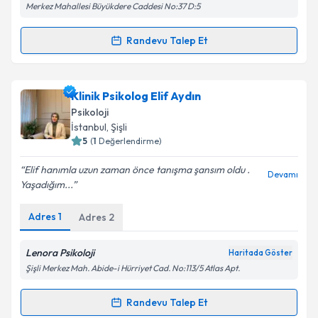
Merkez Mahallesi Büyükdere Caddesi No:37 D:5
Kişisel verilerimin işlenmesine ilişkin
Aydınlatma
Metni
'ni okudum ve kişisel verilerimin belirtilen
kapsamda işlenmesini kabul ediyorum.
Randevu Talep Et
Randevu Takvimi Talebi
Takvim Talebini Gönder
Psk. Ümit Kılıçlıoğlu
için randevu takvimi talebi
Klinik Psikolog Elif Aydın
oluşturun. Size bu uzmandan randevu almanız için bir
Psikoloji
takvim hazırlandığında e-posta ile bilgilendireceğiz.
İstanbul
, Şişli
5
(
1
Değerlendirme)
E-posta Adresiniz
Elif hanımla uzun zaman önce tanışma şansım oldu .
Devamı
Yaşadığım...
Adres
1
Adres
2
Kişisel verilerimin işlenmesine ilişkin
Aydınlatma
Metni
'ni okudum ve kişisel verilerimin belirtilen
kapsamda işlenmesini kabul ediyorum.
Lenora Psikoloji
Haritada Göster
Şişli Merkez Mah. Abide-i Hürriyet Cad. No:113/5 Atlas Apt.
Takvim Talebini Gönder
Randevu Talep Et
Randevu Takvimi Talebi