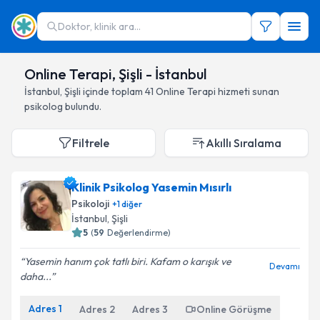
Doktor, klinik ara...
Online Terapi, Şişli - İstanbul
İstanbul
,
Şişli
içinde toplam
41
Online Terapi hizmeti sunan
psikolog
bulundu.
Filtrele
Akıllı Sıralama
Klinik Psikolog Yasemin Mısırlı
Psikoloji
+
1
diğer
İstanbul
, Şişli
5
(
59
Değerlendirme)
Yasemin hanım çok tatlı biri. Kafam o karışık ve
Devamı
daha...
Adres
1
Adres
2
Adres
3
Online Görüşme