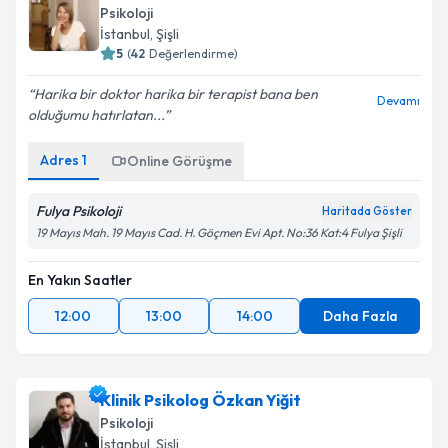
Psikoloji
İstanbul
, Şişli
5
(
42
Değerlendirme)
Harika bir doktor harika bir terapist bana ben
Devamı
olduğumu hatırlatan...
Adres
1
Online Görüşme
Fulya Psikoloji
Haritada Göster
19 Mayıs Mah. 19 Mayıs Cad. H. Göçmen Evi Apt. No:36 Kat:4 Fulya Şişli
En Yakın Saatler
12:00
13:00
14:00
Daha Fazla
Klinik Psikolog Özkan Yiğit
Psikoloji
İstanbul
, Şişli