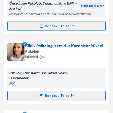
Önce İnsan Psikolojik Danışmanlık ve Eğitim
Haritada Göster
Merkezi
Büyükdere Cd. Sakarya Apt. No: 6 K:4 D:8, 34360 Şişli/İstanbul
Kişisel verilerimin işlenmesine ilişkin
Aydınlatma
Metni
'ni okudum ve kişisel verilerimin belirtilen
Randevu Talep Et
Randevu Takvimi Talebi
kapsamda işlenmesini kabul ediyorum.
Psk. Zeliha Bali
için randevu takvimi talebi oluşturun.
Klinik Psikolog İrem Nur Karahisar Yüksel
Takvim Talebini Gönder
Size bu uzmandan randevu almanız için bir takvim
Psikoloji
hazırlandığında e-posta ile bilgilendireceğiz.
İstanbul
, Şişli
E-posta Adresiniz
Psk. İrem Nur Karahisar Yüksel Online
Danışmanlık
Şişli
Kişisel verilerimin işlenmesine ilişkin
Aydınlatma
Metni
'ni okudum ve kişisel verilerimin belirtilen
Randevu Talep Et
Randevu Takvimi Talebi
kapsamda işlenmesini kabul ediyorum.