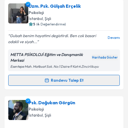
Uzm. Psk. Gülşah Erçelik
Psikoloji
İstanbul
, Şişli
5
(
4
Değerlendirme)
Gulsah benim hayatimi degistirdi. Ben cok basari
Devamı
odakli ve siyah...
METTA PSİKOLOJİ Eğitim ve Danışmanlık
Haritada Göster
Merkezi
Esentepe Mah. Matbuat Sok. No:1 Daire:9 Kat:4 Zincirlikuyu
Randevu Talep Et
Randevu Takvimi Talebi
Uzm. Psk. Gülşah Erçelik
için randevu takvimi talebi
Psk. Doğukan Görgün
oluşturun. Size bu uzmandan randevu almanız için bir
Psikoloji
takvim hazırlandığında e-posta ile bilgilendireceğiz.
İstanbul
, Şişli
E-posta Adresiniz