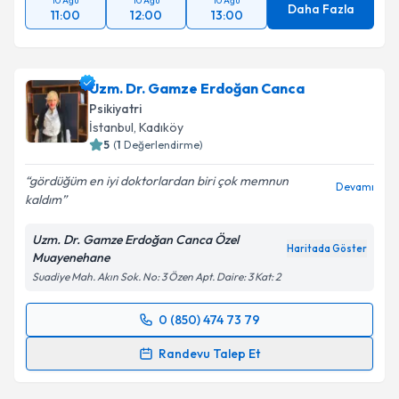
Daha Fazla
11:00
12:00
13:00
Uzm. Dr. Gamze Erdoğan Canca
Psikiyatri
İstanbul
, Kadıköy
5
(
1
Değerlendirme)
gördüğüm en iyi doktorlardan biri çok memnun
Devamı
kaldım
Uzm. Dr. Gamze Erdoğan Canca Özel
Haritada Göster
Muayenehane
Suadiye Mah. Akın Sok. No: 3 Özen Apt. Daire: 3 Kat: 2
0 (850) 474 73 79
Randevu Takvimi Talebi
Randevu Talep Et
Uzm. Dr. Gamze Erdoğan Canca
için randevu