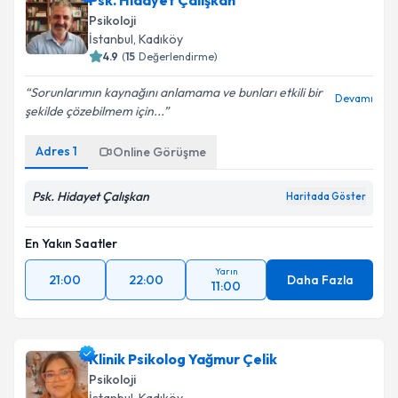
Psikoloji
İstanbul
, Kadıköy
4.9
(
15
Değerlendirme)
Sorunlarımın kaynağını anlamama ve bunları etkili bir
Devamı
şekilde çözebilmem için...
Adres
1
Online Görüşme
Psk. Hidayet Çalışkan
Haritada Göster
En Yakın Saatler
Yarın
21:00
22:00
Daha Fazla
11:00
Klinik Psikolog Yağmur Çelik
Psikoloji
İstanbul
, Kadıköy