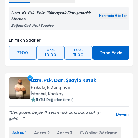
Uzm. Kl. Psk. Pelin Gülbayrak Danışmanlık
Haritada Göster
Merkezi
Bağdat Cad. No:7 Suadiye
En Yakın Saatler
10 Ağu
10 Ağu
21:00
Daha Fazla
10:00
11:00
Uzm. Psk. Dan. Şuayip Kütük
Psikolojik Danışman
İstanbul
, Kadıköy
5
(
141
Değerlendirme)
Ben şuayip beyle ilk seansımdı ama bana cok iyi
Devamı
geldi,...
Adres
1
Adres
2
Adres
3
Online Görüşme