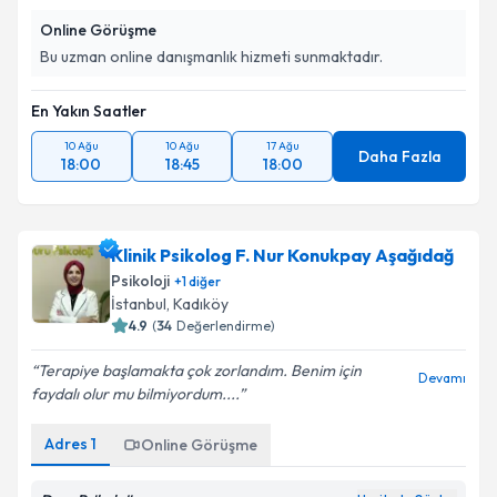
Online Görüşme
Bu uzman online danışmanlık hizmeti sunmaktadır.
En Yakın Saatler
10 Ağu
10 Ağu
17 Ağu
Daha Fazla
18:00
18:45
18:00
Klinik Psikolog F. Nur Konukpay Aşağıdağ
Psikoloji
+
1
diğer
İstanbul
, Kadıköy
4.9
(
34
Değerlendirme)
Terapiye başlamakta çok zorlandım. Benim için
Devamı
faydalı olur mu bilmiyordum....
Adres
1
Online Görüşme