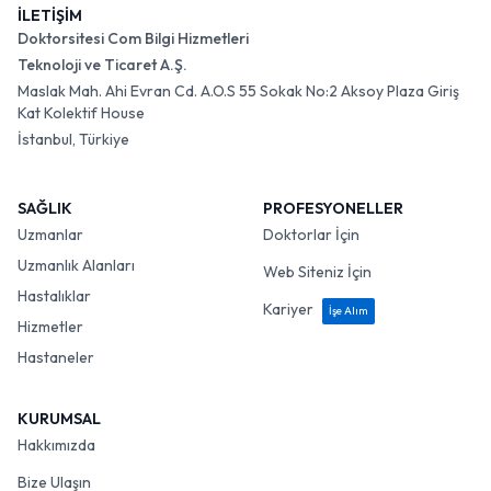
İLETİŞİM
Doktorsitesi Com Bilgi Hizmetleri
Teknoloji ve Ticaret A.Ş.
Maslak Mah. Ahi Evran Cd. A.O.S 55 Sokak No:2 Aksoy Plaza Giriş
Kat Kolektif House
İstanbul, Türkiye
SAĞLIK
PROFESYONELLER
Uzmanlar
Doktorlar İçin
Uzmanlık Alanları
Web Siteniz İçin
Hastalıklar
Kariyer
İşe Alım
Hizmetler
Hastaneler
KURUMSAL
Hakkımızda
Bize Ulaşın