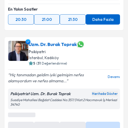
En Yakın Saatler
20:30
21:00
21:30
Daha Fazla
Uzm. Dr. Burak Toprak
Psikiyatri
İstanbul
, Kadıköy
5
(
31
Değerlendirme)
Hiç tanımadan geldim iyiki gelmişim nefes
Devamı
alamıyordum ve nefes almama...
Psikiyatrist Uzm. Dr. Burak Toprak
Haritada Göster
Suadiye Mahallesi Bağdat Caddesi No:357/3 Kat:2 Hacımavuk İş Merkezi
34740
0 (850) 811 81 02
Randevu Takvimi Talebi