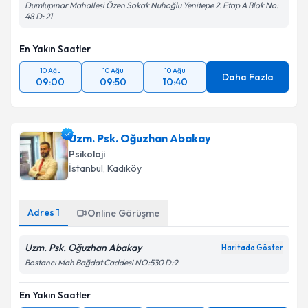
Dumlupınar Mahallesi Özen Sokak Nuhoğlu Yenitepe 2. Etap A Blok No:
48 D: 21
En Yakın Saatler
10 Ağu
10 Ağu
10 Ağu
Daha Fazla
09:00
09:50
10:40
Uzm. Psk. Oğuzhan Abakay
Psikoloji
İstanbul
, Kadıköy
Adres
1
Online Görüşme
Uzm. Psk. Oğuzhan Abakay
Haritada Göster
Bostancı Mah Bağdat Caddesi NO:530 D:9
En Yakın Saatler