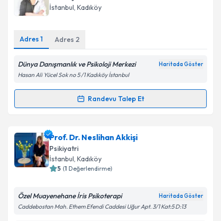
takvim hazırlandığında e-posta ile bilgilendireceğiz.
İstanbul
, Kadıköy
E-posta Adresiniz
Adres
1
Adres
2
Dünya Danışmanlık ve Psikoloji Merkezi
Haritada Göster
Kişisel verilerimin işlenmesine ilişkin
Aydınlatma
Hasan Ali Yücel Sok no 5 /1 Kadıköy İstanbul
Metni
'ni okudum ve kişisel verilerimin belirtilen
kapsamda işlenmesini kabul ediyorum.
Randevu Talep Et
Randevu Takvimi Talebi
Takvim Talebini Gönder
Klinik Psikolog Fundem Ece
için randevu takvimi
Prof. Dr. Neslihan Akkişi
talebi oluşturun. Size bu uzmandan randevu almanız
Psikiyatri
için bir takvim hazırlandığında e-posta ile
İstanbul
, Kadıköy
bilgilendireceğiz.
5
(
1
Değerlendirme)
E-posta Adresiniz
Özel Muayenehane İris Psikoterapi
Haritada Göster
Caddebostan Mah. Ethem Efendi Caddesi Uğur Apt. 3/1 Kat:5 D:13