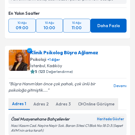
En Yakın Saatler
10 Ağu
10 Ağu
10 Ağu
Daha Fazla
09:00
10:00
11:00
Klinik Psikolog Büşra Ağlamaz
Psikoloji
+
1
diğer
İstanbul
, Kadıköy
5
(
123
Değerlendirme)
Büşra Hanım’dan önce çok pahalı, çok ünlü bir
Devamı
psikoloğa gitmiştik....
Adres
1
Adres
2
Adres
3
Online Görüşme
Özel Muayenehane Bahçelievler
Haritada Göster
Naci Kasım Cad. Neyire Neyir Sok. Baran Sitesi C1 Blok No:18 D:3 (Sepet
AVM'nin arka tarafı)