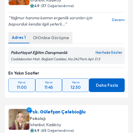
4.9
(
37
Değerlendirme)
Yağmur hanıma kızımın ergenlik sorunlsrı için
Devamı
başvurduk kendisi ilgili yeterli...
Adres
1
Online Görüşme
PsikoHayat Eğitim Danışmanlık
Haritada Göster
Caddebostan Mah. Bağdat Caddesi, No:242 Park Apt. D:5
En Yakın Saatler
Yarın
Yarın
Yarın
Daha Fazla
11:00
11:45
12:30
Psk. Gülefşan Çelebioğlu
Psikoloji
İstanbul
, Kadıköy
4.9
(
65
Değerlendirme)