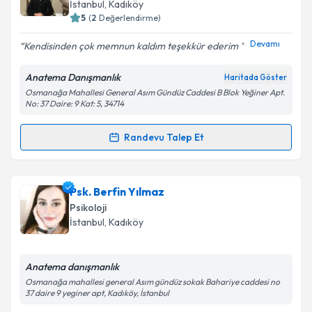
İstanbul
, Kadıköy
5
(
2
Değerlendirme)
E-posta Adresiniz
Devamı
Kendisinden çok memnun kaldım teşekkür ederim
Anatema Danışmanlık
Haritada Göster
Osmanağa Mahallesi General Asım Gündüz Caddesi B Blok Yeğiner Apt.
Kişisel verilerimin işlenmesine ilişkin
Aydınlatma
No: 37 Daire: 9 Kat: 5, 34714
Metni
'ni okudum ve kişisel verilerimin belirtilen
kapsamda işlenmesini kabul ediyorum.
Randevu Talep Et
Randevu Takvimi Talebi
Takvim Talebini Gönder
Psk. Dan. Ekrem Çağrı Öztürk
için randevu takvimi
Psk. Berfin Yılmaz
talebi oluşturun. Size bu uzmandan randevu almanız
Psikoloji
için bir takvim hazırlandığında e-posta ile
İstanbul
, Kadıköy
bilgilendireceğiz.
E-posta Adresiniz
Anatema danışmanlık
Osmanağa mahallesi general Asım gündüz sokak Bahariye caddesi no
37 daire 9 yeginer apt, Kadıköy, İstanbul