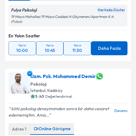
Fulya Psikoloji
Haritada Göster
19 Mayıs Mahallesi 19 Mayıs Caddesi H.Göçmenevi Apartman K:4
(Fulya)
En Yakın Saatler
Yarın
Yarın
Yarın
Daha Fazla
10:00
10:45
11:30
Uzm. Psk. Muhammed Demir
Psikoloji
İstanbul
, Kadıköy
5
(
45
Değerlendirme)
kötü psikolog deneyimimden sonra bir daha cesaret
Devamı
edememiştim. Ama...
Online Görüşme
Adres
1