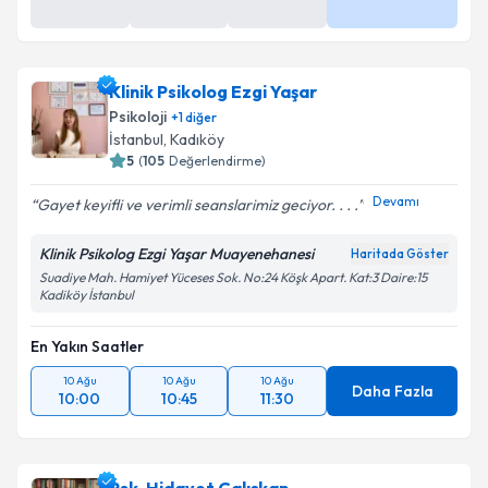
Randevu Talep Et
Uzm. Dr. Burak Toprak
için randevu takvimi talebi
oluşturun. Size bu uzmandan randevu almanız için bir
Klinik Psikolog Ezgi Yaşar
takvim hazırlandığında e-posta ile bilgilendireceğiz.
Psikoloji
+
1
diğer
E-posta Adresiniz
İstanbul
, Kadıköy
5
(
105
Değerlendirme)
Devamı
Gayet keyifli ve verimli seanslarimiz geciyor. . . .
Kişisel verilerimin işlenmesine ilişkin
Aydınlatma
Klinik Psikolog Ezgi Yaşar Muayenehanesi
Haritada Göster
Metni
'ni okudum ve kişisel verilerimin belirtilen
Suadiye Mah. Hamiyet Yüceses Sok. No:24 Köşk Apart. Kat:3 Daire:15
kapsamda işlenmesini kabul ediyorum.
Kadiköy İstanbul
En Yakın Saatler
Takvim Talebini Gönder
10 Ağu
10 Ağu
10 Ağu
Daha Fazla
10:00
10:45
11:30
Psk. Hidayet Çalışkan