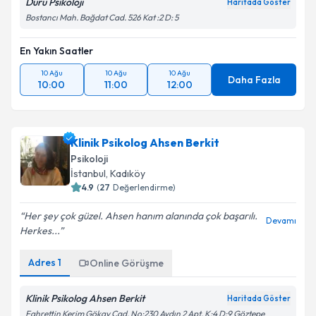
Duru Psikoloji
Haritada Göster
Bostancı Mah. Bağdat Cad. 526 Kat :2 D: 5
En Yakın Saatler
10 Ağu
10 Ağu
10 Ağu
Daha Fazla
10:00
11:00
12:00
Klinik Psikolog Ahsen Berkit
Psikoloji
İstanbul
, Kadıköy
4.9
(
27
Değerlendirme)
Her şey çok güzel. Ahsen hanım alanında çok başarılı.
Devamı
Herkes...
Adres
1
Online Görüşme
Klinik Psikolog Ahsen Berkit
Haritada Göster
Fahrettin Kerim Gökay Cad. No:230 Aydın 2 Apt. K:4 D:9 Göztepe