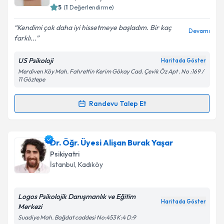
5
(
1
Değerlendirme)
E-posta Adresiniz
Kendimi çok daha iyi hissetmeye başladım. Bir kaç
Devamı
farklı...
US Psikoloji
Haritada Göster
Kişisel verilerimin işlenmesine ilişkin
Aydınlatma
Merdiven Köy Mah. Fahrettin Kerim Gökay Cad. Çevik Öz Apt . No :169 /
Metni
'ni okudum ve kişisel verilerimin belirtilen
11 Göztepe
kapsamda işlenmesini kabul ediyorum.
Randevu Talep Et
Randevu Takvimi Talebi
Takvim Talebini Gönder
Klinik Psikolog Meriç Gürol
için randevu takvimi
Dr. Öğr. Üyesi Alişan Burak Yaşar
talebi oluşturun. Size bu uzmandan randevu almanız
Psikiyatri
için bir takvim hazırlandığında e-posta ile
İstanbul
, Kadıköy
bilgilendireceğiz.
E-posta Adresiniz
Logos Psikolojik Danışmanlık ve Eğitim
Haritada Göster
Merkezi
Suadiye Mah. Bağdat caddesi No:453 K:4 D:9