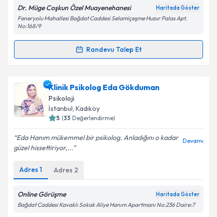
Dr. Müge Coşkun Özel Muayenehanesi
Haritada Göster
Feneryolu Mahallesi Bağdat Caddesi Selamiçeşme Huzur Palas Apt.
No:168/9
Kişisel verilerimin işlenmesine ilişkin
Aydınlatma
Metni
'ni okudum ve kişisel verilerimin belirtilen
Randevu Talep Et
Randevu Takvimi Talebi
kapsamda işlenmesini kabul ediyorum.
Takvim Talebini Gönder
Uzm. Dr. Müge Coşkun
için randevu takvimi talebi
Klinik Psikolog Eda Gökduman
oluşturun. Size bu uzmandan randevu almanız için bir
Psikoloji
takvim hazırlandığında e-posta ile bilgilendireceğiz.
İstanbul
, Kadıköy
5
(
33
Değerlendirme)
E-posta Adresiniz
Eda Hanım mükemmel bir psikolog. Anladığını o kadar
Devamı
güzel hissettiriyor,...
Adres
1
Adres
2
Kişisel verilerimin işlenmesine ilişkin
Aydınlatma
Metni
'ni okudum ve kişisel verilerimin belirtilen
kapsamda işlenmesini kabul ediyorum.
Online Görüşme
Haritada Göster
Bağdat Caddesi Kavaklı Sokak Aliye Hanım Apartmanı No:236 Daire:7