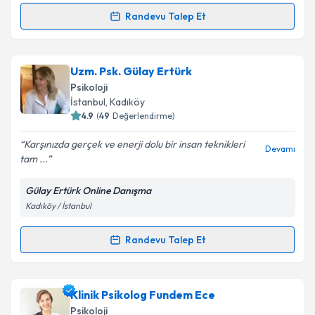
Takvim Talebini Gönder
Randevu Talep Et
Randevu Takvimi Talebi
Klinik Psikolog Eda Gökduman
için randevu takvimi
Uzm. Psk. Gülay Ertürk
talebi oluşturun. Size bu uzmandan randevu almanız
Psikoloji
için bir takvim hazırlandığında e-posta ile
İstanbul
, Kadıköy
bilgilendireceğiz.
4.9
(
49
Değerlendirme)
E-posta Adresiniz
Karşınızda gerçek ve enerji dolu bir insan teknikleri
Devamı
tam ...
Gülay Ertürk Online Danışma
Kadıköy / İstanbul
Kişisel verilerimin işlenmesine ilişkin
Aydınlatma
Metni
'ni okudum ve kişisel verilerimin belirtilen
kapsamda işlenmesini kabul ediyorum.
Randevu Talep Et
Randevu Takvimi Talebi
Takvim Talebini Gönder
Uzm. Psk. Gülay Ertürk
için randevu takvimi talebi
Klinik Psikolog Fundem Ece
oluşturun. Size bu uzmandan randevu almanız için bir
Psikoloji