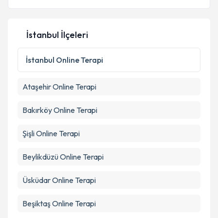
Kişisel verilerimin işlenmesine ilişkin
Aydınlatma
Metni
'ni okudum ve kişisel verilerimin belirtilen
İstanbul İlçeleri
kapsamda işlenmesini kabul ediyorum.
İstanbul
Online Terapi
Takvim Talebini Gönder
Ataşehir
Online Terapi
Bakırköy
Online Terapi
Şişli
Online Terapi
Beylikdüzü
Online Terapi
Üsküdar
Online Terapi
Beşiktaş
Online Terapi