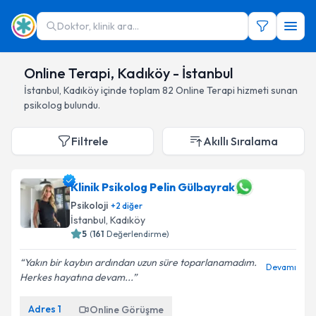
Doktor, klinik ara...
Online Terapi, Kadıköy - İstanbul
İstanbul
,
Kadıköy
içinde toplam
82
Online Terapi hizmeti sunan
psikolog
bulundu.
Filtrele
Akıllı Sıralama
Klinik Psikolog Pelin Gülbayrak
Psikoloji
+
2
diğer
İstanbul
, Kadıköy
5
(
161
Değerlendirme)
Yakın bir kaybın ardından uzun süre toparlanamadım.
Devamı
Herkes hayatına devam...
Adres
1
Online Görüşme