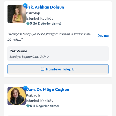
takvimi talebi oluşturun. Size bu uzmandan randevu
Psk. Aslıhan Dolgun
almanız için bir takvim hazırlandığında e-posta ile
bilgilendireceğiz.
Psikoloji
İstanbul
, Kadıköy
E-posta Adresiniz
5
(
16
Değerlendirme)
Açıkçası terapiye ilk başladığım zaman o kadar kötü
Devamı
bir ruh...
Kişisel verilerimin işlenmesine ilişkin
Aydınlatma
Psikohome
Metni
'ni okudum ve kişisel verilerimin belirtilen
Suadiye, Bağdat Cad., 34740
kapsamda işlenmesini kabul ediyorum.
Randevu Talep Et
Randevu Takvimi Talebi
Takvim Talebini Gönder
Psk. Aslıhan Dolgun
için randevu takvimi talebi
Uzm. Dr. Müge Coşkun
oluşturun. Size bu uzmandan randevu almanız için bir
Psikiyatri
takvim hazırlandığında e-posta ile bilgilendireceğiz.
İstanbul
, Kadıköy
5
(
1
Değerlendirme)
E-posta Adresiniz