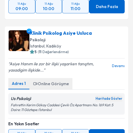
11 Ağu
11 Ağu
11 Ağu
Daha Fazla
09:00
10:00
11:00
Klinik Psikolog Asiye Usluca
Psikoloji
İstanbul
, Kadıköy
5
(
11
Değerlendirme)
Asiye Hanım ile zor bir ilişki yaşarken tanıştım,
Devamı
yasadigim ilişkide...
Adres
1
Online Görüşme
Us Psikoloji
Haritada Göster
Fahrettin Kerim Gökay Caddesi Çevik Öz Apartmanı No: 169 Kat: 5
Daire: 11 Göztepe /İstanbul
En Yakın Saatler
10 Ağu
10 Ağu
10 Ağu