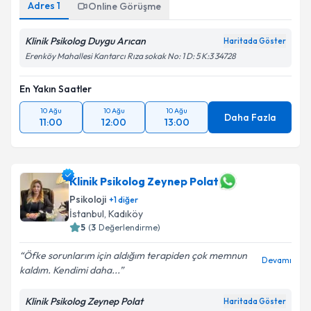
Adres
1
Online Görüşme
Klinik Psikolog Duygu Arıcan
Haritada Göster
Erenköy Mahallesi Kantarcı Rıza sokak No: 1 D: 5 K:3 34728
En Yakın Saatler
10 Ağu
10 Ağu
10 Ağu
Daha Fazla
11:00
12:00
13:00
Klinik Psikolog Zeynep Polat
Psikoloji
+
1
diğer
İstanbul
, Kadıköy
5
(
3
Değerlendirme)
Öfke sorunlarım için aldığım terapiden çok memnun
Devamı
kaldım. Kendimi daha...
Klinik Psikolog Zeynep Polat
Haritada Göster