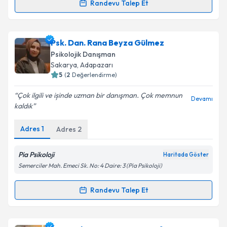
Randevu Talep Et
Randevu Takvimi Talebi
Kişisel verilerimin işlenmesine ilişkin
Aydınlatma
Metni
'ni okudum ve kişisel verilerimin belirtilen
kapsamda işlenmesini kabul ediyorum.
Dr. Psk. Dan. Merve Çalık
için randevu takvimi talebi
Psk. Dan. Rana Beyza Gülmez
oluşturun. Size bu uzmandan randevu almanız için bir
Psikolojik Danışman
takvim hazırlandığında e-posta ile bilgilendireceğiz.
Takvim Talebini Gönder
Sakarya
, Adapazarı
5
(
2
Değerlendirme)
E-posta Adresiniz
Çok ilgili ve ișinde uzman bir danışman. Çok memnun
Devamı
kaldık
Adres
1
Adres
2
Kişisel verilerimin işlenmesine ilişkin
Aydınlatma
Metni
'ni okudum ve kişisel verilerimin belirtilen
kapsamda işlenmesini kabul ediyorum.
Pia Psikoloji
Haritada Göster
Semerciler Mah. Emeci Sk. No: 4 Daire: 3 (Pia Psikoloji)
Takvim Talebini Gönder
Randevu Talep Et
Randevu Takvimi Talebi