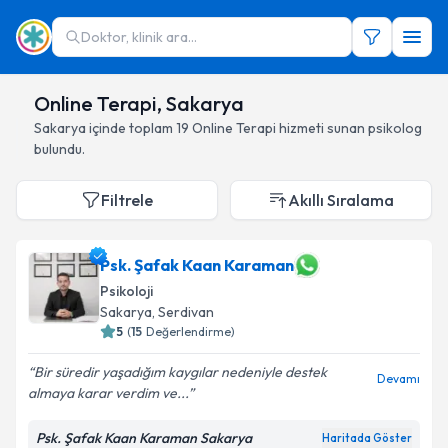
Doktor, klinik ara...
Online Terapi, Sakarya
Sakarya
içinde toplam
19
Online Terapi hizmeti sunan psikolog
bulundu.
Filtrele
Akıllı Sıralama
Psk. Şafak Kaan Karaman
Psikoloji
Sakarya
, Serdivan
5
(
15
Değerlendirme)
Bir süredir yaşadığım kaygılar nedeniyle destek
Devamı
almaya karar verdim ve...
Psk. Şafak Kaan Karaman Sakarya
Haritada Göster