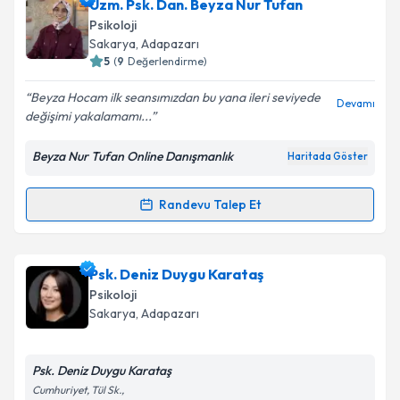
Psk. Dan. Rana Beyza Gülmez
için randevu takvimi
Uzm. Psk. Dan. Beyza Nur Tufan
talebi oluşturun. Size bu uzmandan randevu almanız
Psikoloji
için bir takvim hazırlandığında e-posta ile
Sakarya
, Adapazarı
bilgilendireceğiz.
5
(
9
Değerlendirme)
E-posta Adresiniz
Beyza Hocam ilk seansımızdan bu yana ileri seviyede
Devamı
değişimi yakalamamı...
Beyza Nur Tufan Online Danışmanlık
Haritada Göster
Kişisel verilerimin işlenmesine ilişkin
Aydınlatma
Metni
'ni okudum ve kişisel verilerimin belirtilen
Randevu Talep Et
Randevu Takvimi Talebi
kapsamda işlenmesini kabul ediyorum.
Takvim Talebini Gönder
Uzm. Psk. Dan. Beyza Nur Tufan
için randevu
Psk. Deniz Duygu Karataş
takvimi talebi oluşturun. Size bu uzmandan randevu
Psikoloji
almanız için bir takvim hazırlandığında e-posta ile
Sakarya
, Adapazarı
bilgilendireceğiz.
E-posta Adresiniz
Psk. Deniz Duygu Karataş
Cumhuriyet, Tül Sk.,