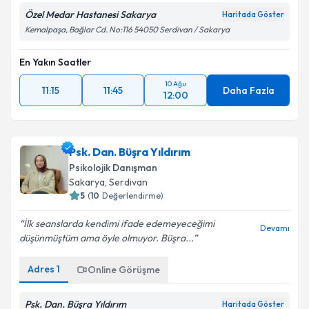
Özel Medar Hastanesi Sakarya
Haritada Göster
Kemalpaşa, Bağlar Cd. No:116 54050 Serdivan / Sakarya
En Yakın Saatler
10 Ağu
11:15
11:45
Daha Fazla
12:00
Psk. Dan. Büşra Yıldırım
Psikolojik Danışman
Sakarya
, Serdivan
5
(
10
Değerlendirme)
İlk seanslarda kendimi ifade edemeyeceğimi
Devamı
düşünmüştüm ama öyle olmuyor. Büşra...
Adres
1
Online Görüşme
Psk. Dan. Büşra Yıldırım
Haritada Göster