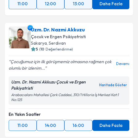
11:00
12:00
13:00
Daha Fazla
Uzm. Dr. Nazmi Akkuzu
Çocuk ve Ergen Psikiyatristi
Sakarya
, Serdivan
5
(
10
Değerlendirme)
Çocuğumuz için ilk görüşmemiz olmasına rağmen çok
Devamı
olumlu bir izlenim...
Uzm. Dr. Nazmi Akkuzu Çocuk ve Ergen
Haritada Göster
Psikiyatristi
Arabacıalanı Mahallesi Çark Caddesi, 310/1 Hilloria İş Merkezi Kat:1
No:125
En Yakın Saatler
11:00
14:00
16:00
Daha Fazla