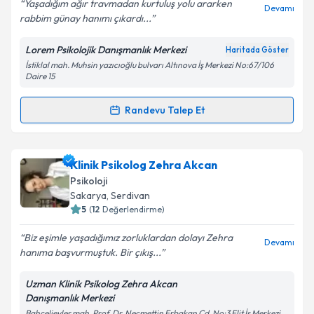
Yaşadığım ağır travmadan kurtuluş yolu ararken
Devamı
rabbim günay hanımı çıkardı...
Lorem Psikolojik Danışmanlık Merkezi
Haritada Göster
İstiklal mah. Muhsin yazıcıoğlu bulvarı Altınova İş Merkezi No:67/106
Kişisel verilerimin işlenmesine ilişkin
Aydınlatma
Daire 15
Metni
'ni okudum ve kişisel verilerimin belirtilen
kapsamda işlenmesini kabul ediyorum.
Randevu Talep Et
Randevu Takvimi Talebi
Takvim Talebini Gönder
Klinik Psikolog Günay Erdem Özkan
için randevu
Klinik Psikolog Zehra Akcan
takvimi talebi oluşturun. Size bu uzmandan randevu
Psikoloji
almanız için bir takvim hazırlandığında e-posta ile
Sakarya
, Serdivan
bilgilendireceğiz.
5
(
12
Değerlendirme)
E-posta Adresiniz
Biz eşimle yaşadığımız zorluklardan dolayı Zehra
Devamı
hanıma başvurmuştuk. Bir çıkış...
Uzman Klinik Psikolog Zehra Akcan
Danışmanlık Merkezi
Kişisel verilerimin işlenmesine ilişkin
Aydınlatma
Bahçelievler mah. Prof. Dr. Necmettin Erbakan Cd. No:3 Elit İş Merkezi