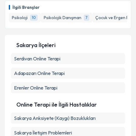
talebi oluşturun. Size bu uzmandan randevu almanız
İlgili Branşlar
için bir takvim hazırlandığında e-posta ile
bilgilendireceğiz.
Psikoloji
Psikolojik Danışman
Çocuk ve Ergen Psikiy
10
7
E-posta Adresiniz
Sakarya İlçeleri
Serdivan
Kişisel verilerimin işlenmesine ilişkin
Online Terapi
Aydınlatma
Metni
'ni okudum ve kişisel verilerimin belirtilen
kapsamda işlenmesini kabul ediyorum.
Adapazarı
Online Terapi
Erenler
Online Terapi
Takvim Talebini Gönder
Online Terapi ile İlgili Hastalıklar
Sakarya Anksiyete (Kaygı) Bozuklukları
Sakarya İletişim Problemleri