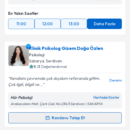
En Yakın Saatler
11:00
12:00
13:00
Daha Fazla
Klinik Psikolog Gizem Doğa Özlen
Psikoloji
Sakarya
, Serdivan
5
(
3
Değerlendirme)
Kendisini çevremde çok duydum referansla gittim.
Devamı
Çok ilgili, bilgili ve...
Hür Psikoloji
Haritada Göster
Arabacıalanı Mah. Çark Cad. No:234/5 Serdivan / SAKARYA
Randevu Talep Et
Randevu Takvimi Talebi