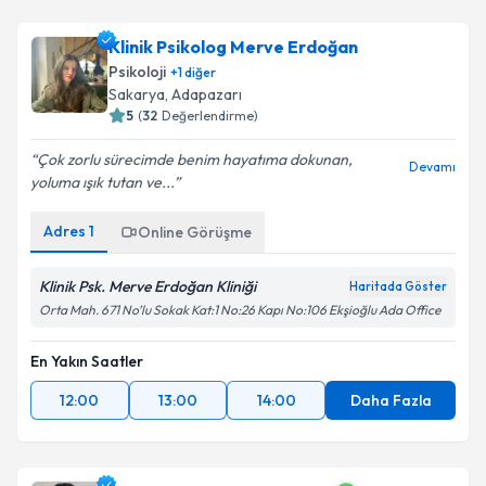
Klinik Psikolog Merve Erdoğan
Psikoloji
+
1
diğer
Sakarya
, Adapazarı
5
(
32
Değerlendirme)
Çok zorlu sürecimde benim hayatıma dokunan,
Devamı
yoluma ışık tutan ve...
Adres
1
Online Görüşme
Klinik Psk. Merve Erdoğan Kliniği
Haritada Göster
Orta Mah. 671 No’lu Sokak Kat:1 No:26 Kapı No:106 Ekşioğlu Ada Office
En Yakın Saatler
12:00
13:00
14:00
Daha Fazla