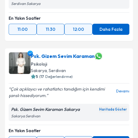
Serdivan Sakarya
En Yakın Saatler
11:00
11:30
12:00
Daha Fazla
Psk. Gizem Sevim Karaman
Psikoloji
Sakarya
, Serdivan
5
(
17
Değerlendirme)
Çok açıklayıcı ve rahatlatıcı tanıdığım için kendimi
Devamı
şanslı hissediyorum.
Psk. Gizem Sevim Karaman Sakarya
Haritada Göster
Sakarya Serdivan
En Yakın Saatler