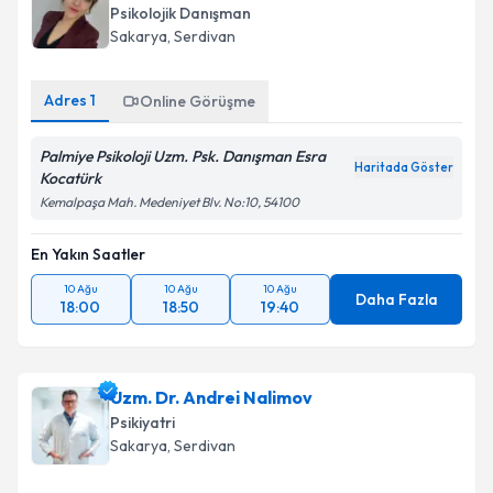
Psikolojik Danışman
Sakarya
, Serdivan
Adres
1
Online Görüşme
Palmiye Psikoloji Uzm. Psk. Danışman Esra
Haritada Göster
Kocatürk
Kemalpaşa Mah. Medeniyet Blv. No:10, 54100
En Yakın Saatler
10 Ağu
10 Ağu
10 Ağu
Daha Fazla
18:00
18:50
19:40
Uzm. Dr. Andrei Nalimov
Psikiyatri
Sakarya
, Serdivan