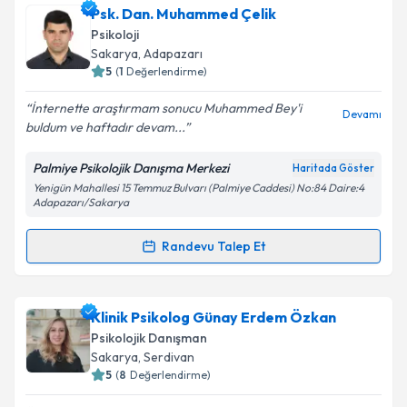
Psk. Ela İnci
için randevu takvimi talebi oluşturun. Size
Psk. Dan. Muhammed Çelik
bu uzmandan randevu almanız için bir takvim
Psikoloji
hazırlandığında e-posta ile bilgilendireceğiz.
Sakarya
, Adapazarı
5
(
1
Değerlendirme)
E-posta Adresiniz
İnternette araştırmam sonucu Muhammed Bey'i
Devamı
buldum ve haftadır devam...
Palmiye Psikolojik Danışma Merkezi
Haritada Göster
Kişisel verilerimin işlenmesine ilişkin
Aydınlatma
Yenigün Mahallesi 15 Temmuz Bulvarı (Palmiye Caddesi) No:84 Daire:4
Metni
'ni okudum ve kişisel verilerimin belirtilen
Adapazarı/Sakarya
kapsamda işlenmesini kabul ediyorum.
Randevu Talep Et
Randevu Takvimi Talebi
Takvim Talebini Gönder
Psk. Dan. Muhammed Çelik
için randevu takvimi
Klinik Psikolog Günay Erdem Özkan
talebi oluşturun. Size bu uzmandan randevu almanız
Psikolojik Danışman
için bir takvim hazırlandığında e-posta ile
Sakarya
, Serdivan
bilgilendireceğiz.
5
(
8
Değerlendirme)
E-posta Adresiniz