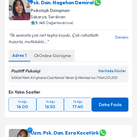
Psk. Dan. Nagehan Demiral
Psikolojik Danışman
Sakarya
, Serdivan
5
(
40
Değerlendirme)
İlk seansta çok net teşhis koydu. Çok rahatlattı
Devamı
huzurla, mutlulukla...
Adres
1
Online Görüşme
Pozitiff Psikoloji
Haritada Göster
İstiklal Mah.Kirişhane Cad.Kemal Yener İş Merkezi no:7 Kat:2 D:202
En Yakın Saatler
14 Ağu
14 Ağu
14 Ağu
Daha Fazla
16:00
16:50
17:40
Uzm. Psk. Dan. Esra Kocatürk