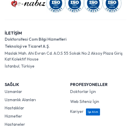
İLETİŞİM
Doktorsitesi Com Bilgi Hizmetleri
Teknoloji ve Ticaret A.Ş.
Maslak Mah. Ahi Evran Cd. A.O.S 55 Sokak No:2 Aksoy Plaza Giriş
Kat Kolektif House
İstanbul, Türkiye
SAĞLIK
PROFESYONELLER
Uzmanlar
Doktorlar İçin
Uzmanlık Alanları
Web Siteniz İçin
Hastalıklar
Kariyer
İşe Alım
Hizmetler
Hastaneler