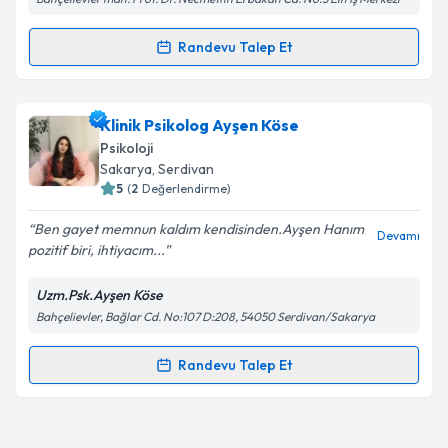
Metni
'ni okudum ve kişisel verilerimin belirtilen
kapsamda işlenmesini kabul ediyorum.
Randevu Talep Et
Randevu Takvimi Talebi
Takvim Talebini Gönder
Klinik Psikolog Zehra Akcan
için randevu takvimi
Klinik Psikolog Ayşen Köse
talebi oluşturun. Size bu uzmandan randevu almanız
Psikoloji
için bir takvim hazırlandığında e-posta ile
Sakarya
, Serdivan
bilgilendireceğiz.
5
(
2
Değerlendirme)
E-posta Adresiniz
Ben gayet memnun kaldım kendisinden.Ayşen Hanım
Devamı
pozitif biri, ihtiyacım...
Uzm.Psk.Ayşen Köse
Bahçelievler, Bağlar Cd. No:107 D:208, 54050 Serdivan/Sakarya
Kişisel verilerimin işlenmesine ilişkin
Aydınlatma
Metni
'ni okudum ve kişisel verilerimin belirtilen
kapsamda işlenmesini kabul ediyorum.
Randevu Talep Et
Randevu Takvimi Talebi
Takvim Talebini Gönder
Klinik Psikolog Ayşen Köse
için randevu takvimi