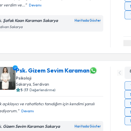
r verdim ve...
Devamı
k. Şafak Kaan Karaman Sakarya
Haritada Göster
rdivan Sakarya
Psk. Gizem Sevim Karaman
Psikoloji
Sakarya
, Serdivan
5
(
17
Değerlendirme)
 açıklayıcı ve rahatlatıcı tanıdığım için kendimi şanslı
sediyorum.
Devamı
k. Gizem Sevim Karaman Sakarya
Haritada Göster