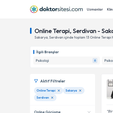
Uzmanlar
Klin
Online Terapi, Serdivan - Sak
Sakarya
,
Serdivan
içinde toplam
13
Online Terapi 
İlgili Branşlar
Psikoloji
Psiko
6
Aktif Filtreler
Online Terapi
Sakarya
Serdivan
Bir
Online Görüşme