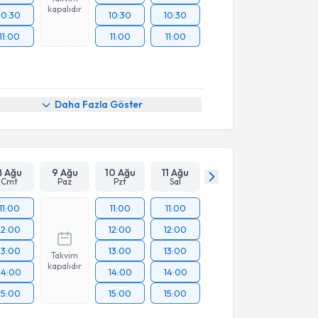
kapalıdır
10:30
10:30
10:30
11:00
11:00
11:00
Daha Fazla Göster
8 Ağu
9 Ağu
10 Ağu
11 Ağu
Cmt
Paz
Pzt
Sal
11:00
11:00
11:00
12:00
12:00
12:00
13:00
13:00
13:00
Takvim
kapalıdır
14:00
14:00
14:00
15:00
15:00
15:00