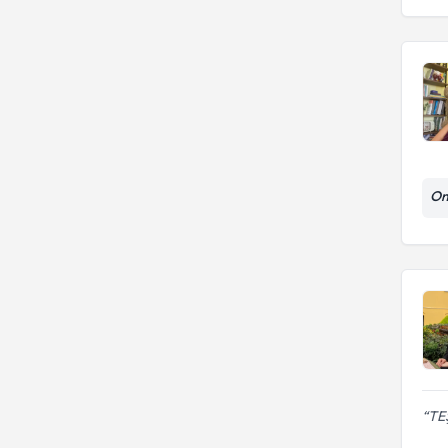
On
TE