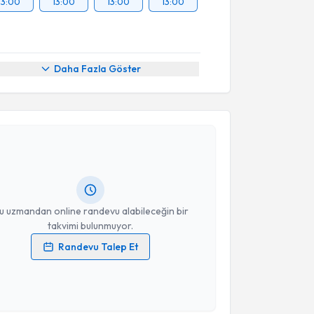
13:00
13:00
13:00
13:00
Daha Fazla Göster
akvimi Talebi
ikolog Gizem Doğa Özlen
için randevu takvimi talebi
Size bu uzmandan randevu almanız için bir takvim
ında e-posta ile bilgilendireceğiz.
resiniz
u uzmandan online randevu alabileceğin bir
takvimi bulunmuyor.
Randevu Talep Et
 verilerimin işlenmesine ilişkin
Aydınlatma Metni
'ni
 ve kişisel verilerimin belirtilen kapsamda
akvimi Talebi
esini kabul ediyorum.