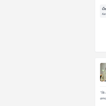
Öz
Kem
İl
ama 