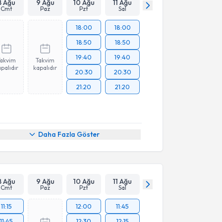
8 Ağu
9 Ağu
10 Ağu
11 Ağu
Cmt
Paz
Pzt
Sal
18:00
18:00
18:50
18:50
19:40
19:40
Takvim
Takvim
palıdır
kapalıdır
20:30
20:30
21:20
21:20
Daha Fazla Göster
8 Ağu
9 Ağu
10 Ağu
11 Ağu
Cmt
Paz
Pzt
Sal
11:15
12:00
11:45
11:45
12:30
12:15