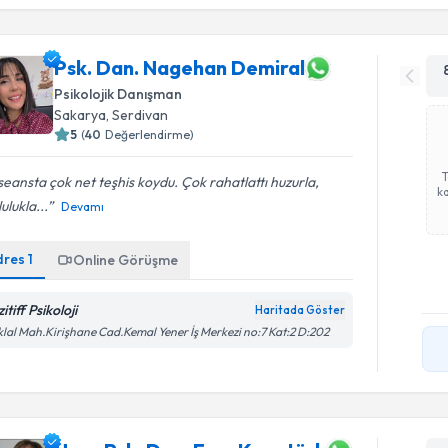
Psk. Dan. Nagehan Demiral
Psikolojik Danışman
Sakarya
, Serdivan
5
(
40
Değerlendirme)
 seansta çok net teşhis koydu. Çok rahatlattı huzurla,
ka
ulukla...
Devamı
dres
1
Online Görüşme
itiff Psikoloji
Haritada Göster
iklal Mah.Kirişhane Cad.Kemal Yener İş Merkezi no:7 Kat:2 D:202