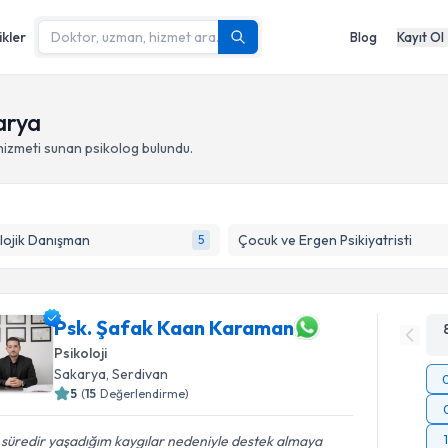
ikler
Blog
Kayıt Ol
arya
hizmeti sunan psikolog
bulundu.
lojik Danışman
Çocuk ve Ergen Psikiyatristi
5
Psk. Şafak Kaan Karaman
Psikoloji
Sakarya
, Serdivan
5
(
15
Değerlendirme)
 süredir yaşadığım kaygılar nedeniyle destek almaya