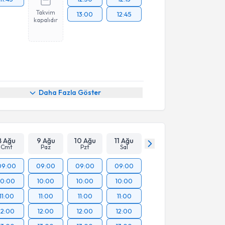
Takvim
13:00
12:45
kapalıdır
Daha Fazla Göster
8 Ağu
9 Ağu
10 Ağu
11 Ağu
Cmt
Paz
Pzt
Sal
09:00
09:00
09:00
09:00
10:00
10:00
10:00
10:00
11:00
11:00
11:00
11:00
12:00
12:00
12:00
12:00