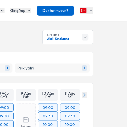
Giriş Yap
Doktor musun?
Sıralama
Akıllı Sıralama
Psikiyatri
1
1
8 Ağu
9 Ağu
10 Ağu
11 Ağu
Cmt
Paz
Pzt
Sal
09:00
09:00
09:00
09:30
09:30
09:30
10:00
10:00
10:00
Takvim