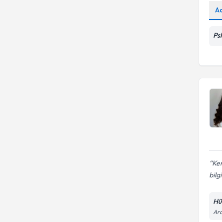
A
Ps
Ken
bilgi
Hür
Ara