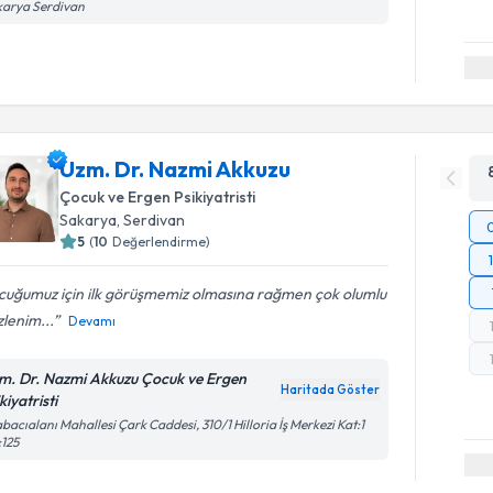
karya Serdivan
Uzm. Dr. Nazmi Akkuzu
Çocuk ve Ergen Psikiyatristi
Sakarya
, Serdivan
5
(
10
Değerlendirme)
cuğumuz için ilk görüşmemiz olmasına rağmen çok olumlu
izlenim...
Devamı
m. Dr. Nazmi Akkuzu Çocuk ve Ergen
Haritada Göster
kiyatristi
bacıalanı Mahallesi Çark Caddesi, 310/1 Hilloria İş Merkezi Kat:1
125