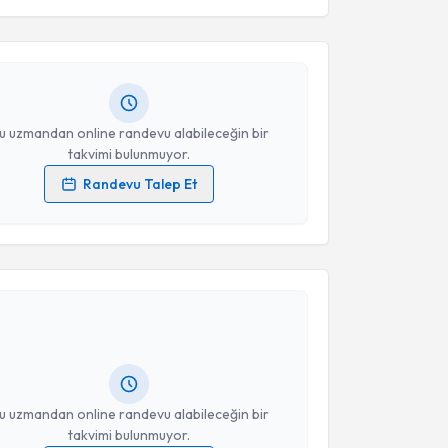
an. Merve Çalık
Takvim Talebini Gönder
için randevu takvimi talebi
Size bu uzmandan randevu almanız için bir takvim
ında e-posta ile bilgilendireceğiz.
resiniz
u uzmandan online randevu alabileceğin bir
takvimi bulunmuyor.
Randevu Talep Et
 verilerimin işlenmesine ilişkin
Aydınlatma Metni
'ni
 ve kişisel verilerimin belirtilen kapsamda
akvimi Talebi
esini kabul ediyorum.
Takvim Talebini Gönder
ci
için randevu takvimi talebi oluşturun. Size bu
ndevu almanız için bir takvim hazırlandığında e-
lgilendireceğiz.
resiniz
u uzmandan online randevu alabileceğin bir
takvimi bulunmuyor.