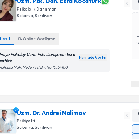
Uzm. Psk. Dan. Esra Kocatürk
Psikolojik Danışman
Sakarya
, Serdivan
dres
1
Online Görüşme
ka
lmiye Psikoloji Uzm. Psk. Danışman Esra
Haritada Göster
catürk
alpaşa Mah. Medeniyet Blv. No:10, 54100
Uzm. Dr. Andrei Nalimov
Psikiyatri
Sakarya
, Serdivan