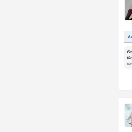
A
Pa
Ko
Kem