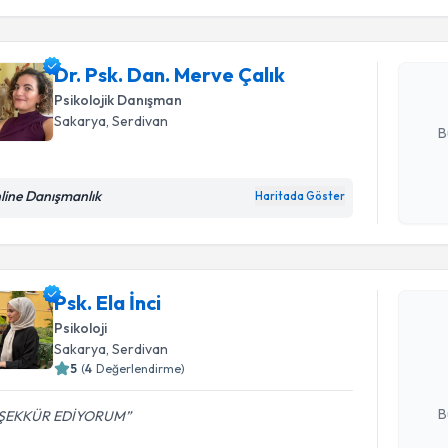
Dr. Psk. D
oluşturun. 
hazırlandığ
Dr. Psk. Dan. Merve Çalık
Psikolojik Danışman
E-posta Ad
Sakarya
, Serdivan
B
line Danışmanlık
Haritada Göster
Kişisel
okudum
Randevu T
işlenm
Psk. Ela İnci
Psk. Ela İn
uzmandan ra
Psikoloji
posta ile bi
Sakarya
, Serdivan
5
(
4
Değerlendirme)
E-posta Ad
B
ŞEKKÜR EDİYORUM