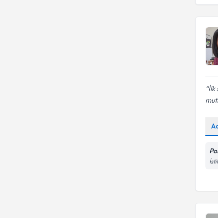
bozukluğu
Uzm. Psk. Dan.
Travma terapi
ISTANBUL SEHIR UNIVERSITESI
ISTANBUL ÜNIVERSITESI
İlk
mutl
A
Poz
İst