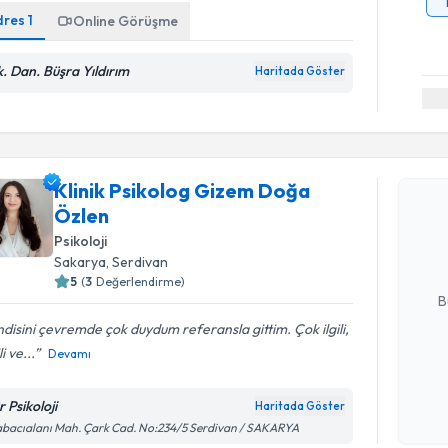
dres
1
Online Görüşme
k. Dan. Büşra Yıldırım
Haritada Göster
Randevu T
Klinik Psikolog Gizem Doğa
Klinik Ps
Özlen
oluşturun. 
hazırlandığ
Psikoloji
Sakarya
, Serdivan
E-posta Ad
5
(
3
Değerlendirme)
B
disini çevremde çok duydum referansla gittim. Çok ilgili,
li ve...
Devamı
Kişisel
okudum
 Psikoloji
Randevu T
Haritada Göster
işlenm
bacıalanı Mah. Çark Cad. No:234/5 Serdivan / SAKARYA