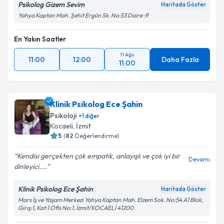
Psikolog Gizem Sevim
Haritada Göster
Yahya Kaptan Mah. Şehit Ergün Sk. No:53 Daire :9
En Yakın Saatler
11 Ağu
11:00
12:00
Daha Fazla
11:00
Klinik Psikolog Ece Şahin
Psikoloji
+
1
diğer
Kocaeli
, İzmit
5
(
82
Değerlendirme)
Kendisi gerçekten çok empatik, anlayışlı ve çok iyi bir
Devamı
dinleyici....
Klinik Psikolog Ece Şahin
Haritada Göster
Mars İş ve Yaşam Merkezi Yahya Kaptan Mah. Elzem Sok. No:54 A1 Blok,
Giriş:1, Kat:1 Ofis No:1, İzmit/KOCAELİ 41200