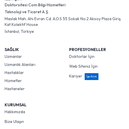
Doktorsitesi Com Bilgi Hizmetleri
Teknoloji ve Ticaret A.Ş.
Maslak Mah. Ahi Evran Cd. A.O.S 55 Sokak No:2 Aksoy Plaza Giriş
Kat Kolektif House
İstanbul, Türkiye
SAĞLIK
PROFESYONELLER
Uzmanlar
Doktorlar İçin
Uzmanlık Alanları
Web Siteniz İçin
Hastalıklar
Kariyer
İşe Alım
Hizmetler
Hastaneler
KURUMSAL
Hakkımızda
Bize Ulaşın