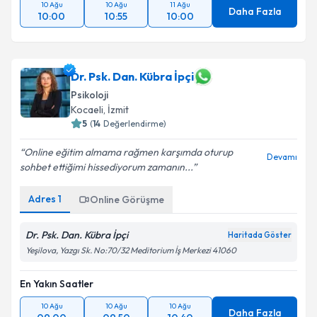
10 Ağu
10 Ağu
11 Ağu
Daha Fazla
10:00
10:55
10:00
Dr. Psk. Dan. Kübra İpçi
Psikoloji
Kocaeli
, İzmit
5
(
14
Değerlendirme)
Online eğitim almama rağmen karşımda oturup
Devamı
sohbet ettiğimi hissediyorum zamanın...
Adres
1
Online Görüşme
Dr. Psk. Dan. Kübra İpçi
Haritada Göster
Yeşilova, Yazgı Sk. No:70/32 Meditorium İş Merkezi 41060
En Yakın Saatler
10 Ağu
10 Ağu
10 Ağu
Daha Fazla