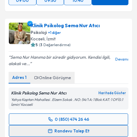
09:00
09:50
10:40
Klinik Psikolog Sema Nur Atıcı
Psikoloji
+
1
diğer
Kocaeli
, İzmit
5
(
3
Değerlendirme)
Sema Nur Hanıma bir süredir gidiyorum. Kendisi ilgili,
Devamı
alakalı ve...
Adres
1
Online Görüşme
Klinik Psikolog Sema Nur Atıcı
Haritada Göster
Yahya Kaptan Mahallesi . Elzem Sokak . NO: 54/1 A: 1 Blok KAT: 1 OFİS:1
İzmir/ Kocaeli
0 (850) 474 26 46
Randevu Takvimi Talebi
Randevu Talep Et