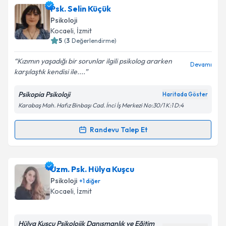
Uzm. Psk. Dan. Ali Kaya
için randevu takvimi talebi
Psk. Selin Küçük
oluşturun. Size bu uzmandan randevu almanız için bir
Psikoloji
takvim hazırlandığında e-posta ile bilgilendireceğiz.
Takvim Talebini Gönder
Kocaeli
, İzmit
5
(
3
Değerlendirme)
E-posta Adresiniz
Kızımın yaşadığı bir sorunlar ilgili psikolog ararken
Devamı
karşılaştık kendisi ile....
Psikopia Psikoloji
Haritada Göster
Kişisel verilerimin işlenmesine ilişkin
Aydınlatma
Karabaş Mah. Hafız Binbaşı Cad. İnci İş Merkezi No:30/1 K:1 D:4
Metni
'ni okudum ve kişisel verilerimin belirtilen
kapsamda işlenmesini kabul ediyorum.
Randevu Talep Et
Randevu Takvimi Talebi
Takvim Talebini Gönder
Psk. Selin Küçük
için randevu takvimi talebi oluşturun.
Uzm. Psk. Hülya Kuşcu
Size bu uzmandan randevu almanız için bir takvim
Psikoloji
+
1
diğer
hazırlandığında e-posta ile bilgilendireceğiz.
Kocaeli
, İzmit
E-posta Adresiniz
Hülya Kuşcu Psikolojik Danışmanlık ve Eğitim