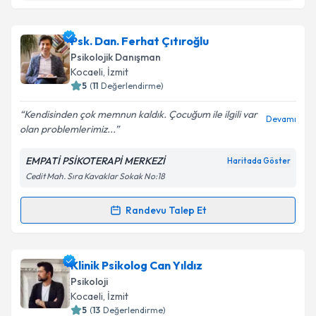
Klinik Psikolog Sema Nur Atıcı
için randevu takvimi
talebi oluşturun. Size bu uzmandan randevu almanız
Psk. Dan. Ferhat Çıtıroğlu
için bir takvim hazırlandığında e-posta ile
bilgilendireceğiz.
Psikolojik Danışman
Kocaeli
, İzmit
E-posta Adresiniz
5
(
11
Değerlendirme)
Kendisinden çok memnun kaldık. Çocuğum ile ilgili var
Devamı
olan problemlerimiz...
Kişisel verilerimin işlenmesine ilişkin
Aydınlatma
EMPATİ PSİKOTERAPİ MERKEZİ
Haritada Göster
Metni
'ni okudum ve kişisel verilerimin belirtilen
Cedit Mah. Sıra Kavaklar Sokak No:18
kapsamda işlenmesini kabul ediyorum.
Randevu Talep Et
Randevu Takvimi Talebi
Takvim Talebini Gönder
Psk. Dan. Ferhat Çıtıroğlu
için randevu takvimi
Klinik Psikolog Can Yıldız
talebi oluşturun. Size bu uzmandan randevu almanız
Psikoloji
için bir takvim hazırlandığında e-posta ile
Kocaeli
, İzmit
bilgilendireceğiz.
5
(
13
Değerlendirme)