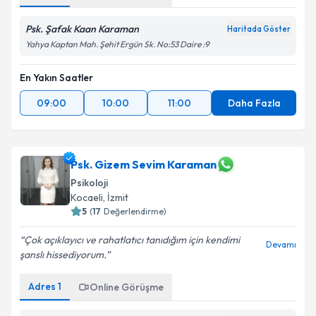
Psk. Şafak Kaan Karaman
Haritada Göster
Yahya Kaptan Mah. Şehit Ergün Sk. No:53 Daire :9
En Yakın Saatler
09:00
10:00
11:00
Daha Fazla
Psk. Gizem Sevim Karaman
Psikoloji
Kocaeli
, İzmit
5
(
17
Değerlendirme)
Çok açıklayıcı ve rahatlatıcı tanıdığım için kendimi
Devamı
şanslı hissediyorum.
Adres
1
Online Görüşme