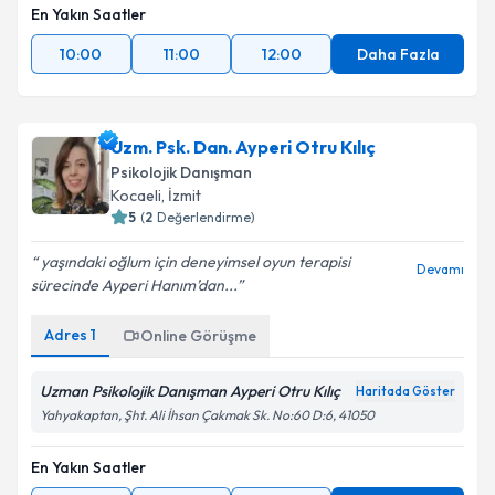
En Yakın Saatler
10:00
11:00
12:00
Daha Fazla
Uzm. Psk. Dan. Ayperi Otru Kılıç
Psikolojik Danışman
Kocaeli
, İzmit
5
(
2
Değerlendirme)
yaşındaki oğlum için deneyimsel oyun terapisi
Devamı
sürecinde Ayperi Hanım’dan...
Adres
1
Online Görüşme
Uzman Psikolojik Danışman Ayperi Otru Kılıç
Haritada Göster
Yahyakaptan, Şht. Ali İhsan Çakmak Sk. No:60 D:6, 41050
En Yakın Saatler