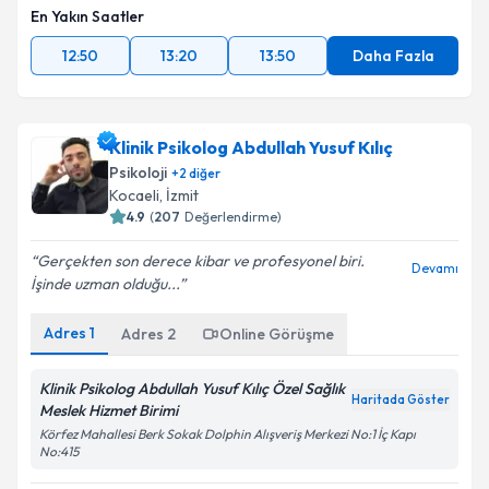
En Yakın Saatler
12:50
13:20
13:50
Daha Fazla
Klinik Psikolog Abdullah Yusuf Kılıç
Psikoloji
+
2
diğer
Kocaeli
, İzmit
4.9
(
207
Değerlendirme)
Gerçekten son derece kibar ve profesyonel biri.
Devamı
İşinde uzman olduğu...
Adres
1
Adres
2
Online Görüşme
Klinik Psikolog Abdullah Yusuf Kılıç Özel Sağlık
Haritada Göster
Meslek Hizmet Birimi
Körfez Mahallesi Berk Sokak Dolphin Alışveriş Merkezi No:1 İç Kapı
No:415