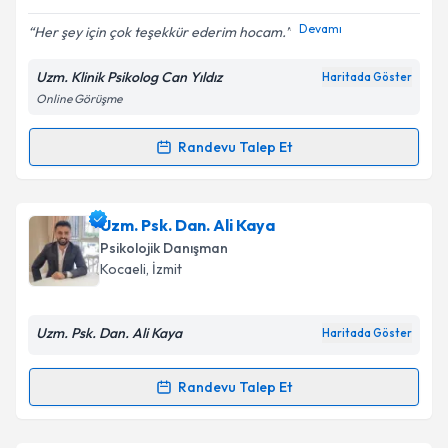
E-posta Adresiniz
Devamı
Her şey için çok teşekkür ederim hocam.
Uzm. Klinik Psikolog Can Yıldız
Haritada Göster
Online Görüşme
Kişisel verilerimin işlenmesine ilişkin
Aydınlatma
Metni
'ni okudum ve kişisel verilerimin belirtilen
Randevu Talep Et
Randevu Takvimi Talebi
kapsamda işlenmesini kabul ediyorum.
Klinik Psikolog Can Yıldız
için randevu takvimi talebi
Uzm. Psk. Dan. Ali Kaya
Takvim Talebini Gönder
oluşturun. Size bu uzmandan randevu almanız için bir
Psikolojik Danışman
takvim hazırlandığında e-posta ile bilgilendireceğiz.
Kocaeli
, İzmit
E-posta Adresiniz
Uzm. Psk. Dan. Ali Kaya
Haritada Göster
Randevu Talep Et
Randevu Takvimi Talebi
Kişisel verilerimin işlenmesine ilişkin
Aydınlatma
Metni
'ni okudum ve kişisel verilerimin belirtilen
kapsamda işlenmesini kabul ediyorum.