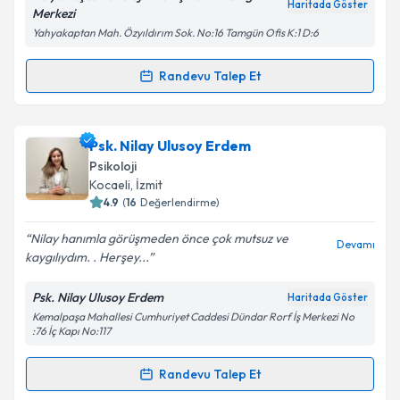
Haritada Göster
Merkezi
Yahyakaptan Mah. Özyıldırım Sok. No:16 Tamgün Ofis K:1 D:6
Kişisel verilerimin işlenmesine ilişkin
Aydınlatma
Metni
'ni okudum ve kişisel verilerimin belirtilen
Randevu Talep Et
Randevu Takvimi Talebi
kapsamda işlenmesini kabul ediyorum.
Uzm. Psk. Hülya Kuşcu
için randevu takvimi talebi
Psk. Nilay Ulusoy Erdem
Takvim Talebini Gönder
oluşturun. Size bu uzmandan randevu almanız için bir
Psikoloji
takvim hazırlandığında e-posta ile bilgilendireceğiz.
Kocaeli
, İzmit
4.9
(
16
Değerlendirme)
E-posta Adresiniz
Nilay hanımla görüşmeden önce çok mutsuz ve
Devamı
kaygılıydım. . Herşey...
Psk. Nilay Ulusoy Erdem
Haritada Göster
Kişisel verilerimin işlenmesine ilişkin
Aydınlatma
Kemalpaşa Mahallesi Cumhuriyet Caddesi Dündar Rorf İş Merkezi No
Metni
'ni okudum ve kişisel verilerimin belirtilen
:76 İç Kapı No:117
kapsamda işlenmesini kabul ediyorum.
Randevu Talep Et
Randevu Takvimi Talebi
Takvim Talebini Gönder