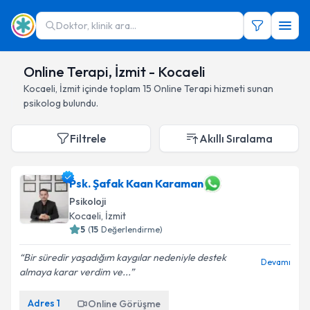
Doktor, klinik ara...
Online Terapi, İzmit - Kocaeli
Kocaeli
,
İzmit
içinde toplam
15
Online Terapi hizmeti sunan
psikolog
bulundu.
Filtrele
Akıllı Sıralama
Psk. Şafak Kaan Karaman
Psikoloji
Kocaeli
, İzmit
5
(
15
Değerlendirme)
Bir süredir yaşadığım kaygılar nedeniyle destek
Devamı
almaya karar verdim ve...
Adres
1
Online Görüşme