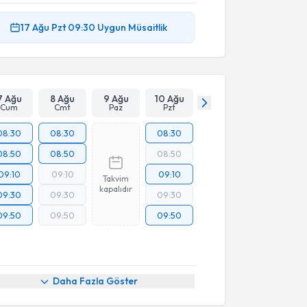
17 Ağu
Pzt
09:30
Uygun Müsaitlik
7 Ağu
8 Ağu
9 Ağu
10 Ağu
Cum
Cmt
Paz
Pzt
08:30
08:30
08:30
08:50
08:50
08:50
09:10
09:10
09:10
Takvim
kapalıdır
09:30
09:30
09:30
09:50
09:50
09:50
Daha Fazla Göster