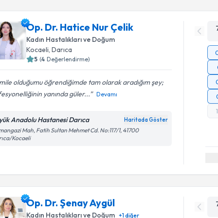
Op. Dr. Hatice Nur Çelik
Kadın Hastalıkları ve Doğum
Kocaeli
,
Darıca
5
(
4
Değerlendirme)
mile olduğumu öğrendiğimde tam olarak aradığım şey;
esyonelliğinin yanında güler...
Devamı
yük Anadolu Hastanesi Darıca
Haritada Göster
angazi Mah, Fatih Sultan Mehmet Cd. No:117/1, 41700
ıca/Kocaeli
Op. Dr. Şenay Aygül
Kadın Hastalıkları ve Doğum
+
1
diğer