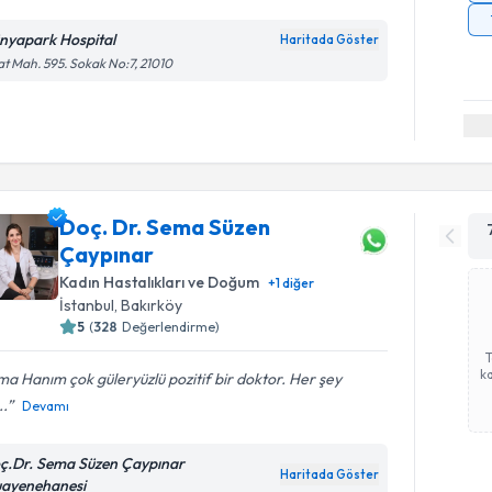
nyapark Hospital
Haritada Göster
at Mah. 595. Sokak No:7, 21010
Doç. Dr. Sema Süzen
Çaypınar
Kadın Hastalıkları ve Doğum
+
1
diğer
İstanbul
,
Bakırköy
5
(
328
Değerlendirme)
ka
a Hanım çok güleryüzlü pozitif bir doktor. Her şey
..
Devamı
ç.Dr. Sema Süzen Çaypınar
Haritada Göster
ayenehanesi