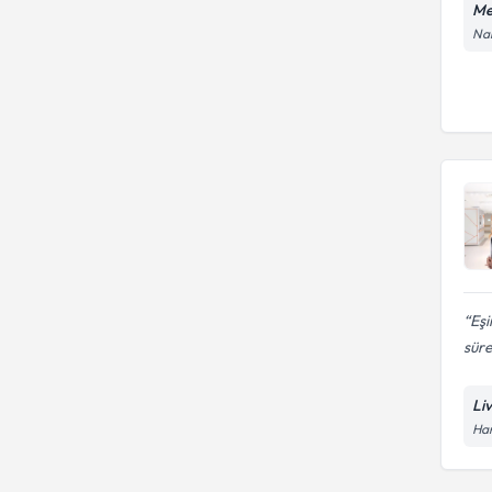
Me
Nam
Eşi
süre
Li
Han