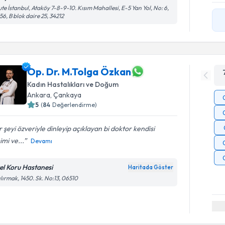
te İstanbul, Ataköy 7-8-9-10. Kısım Mahallesi, E-5 Yan Yol, No: 6,
56, B blok daire 25, 34212
Op. Dr. M.Tolga Özkan
Kadın Hastalıkları ve Doğum
Ankara
,
Çankaya
5
(
84
Değerlendirme)
 şeyi özveriyle dinleyip açıklayan bi doktor kendisi
mi ve...
Devamı
el Koru Hastanesi
Haritada Göster
ılırmak, 1450. Sk. No:13, 06510