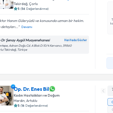
Tekirdağ
,
Çorlu
5
(
56
Değerlendirme)
ktor Hanım Güleryüzlü ve konusunda uzman bir hekim.
ka
detayları...
Devamı
 Dr Şenay Aygül Muayenehanesi
Haritada Göster
ntepe, Adnan Doğu Cd. A Blok D:10/4 Kervancı, 59860
lu/Tekirdağ, Türkiye
Op. Dr. Enes Bil
Kadın Hastalıkları ve Doğum
Mardin
,
Artuklu
5
(
16
Değerlendirme)