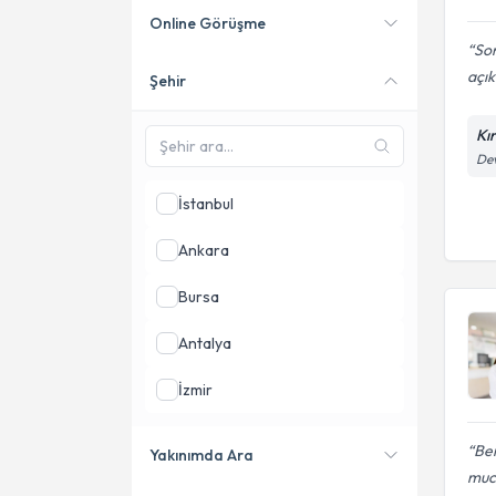
Online Görüşme
So
açık
Şehir
Online danışmanlık sunan
uzmanları göster
Kı
Dev
İstanbul
Ankara
Bursa
Antalya
İzmir
Gaziantep
Be
Yakınımda Ara
muci
Mardin