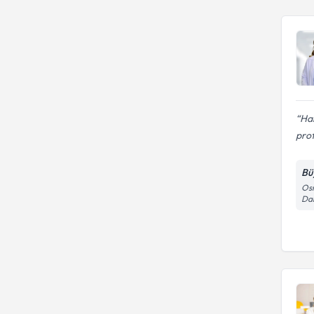
Ha
prof
Bü
Osm
Dar