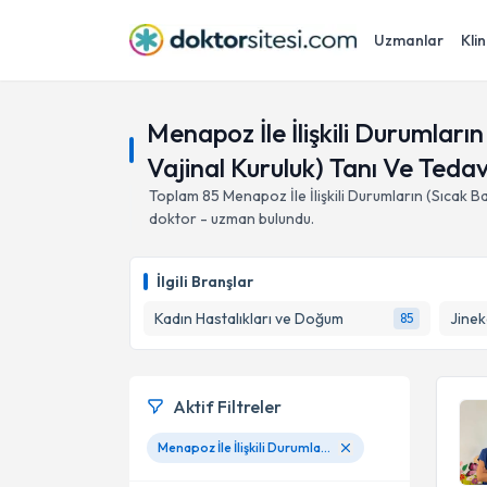
Uzmanlar
Klin
Menapoz İle İlişkili Durumların
Vajinal Kuruluk) Tanı Ve Tedav
Toplam
85
Menapoz İle İlişkili Durumların (Sıcak Ba
doktor - uzman bulundu.
İlgili Branşlar
Kadın Hastalıkları ve Doğum
Jinek
85
Aktif Filtreler
Menapoz İle İlişkili Durumların (Sıcak Basmaları, Çarpıntı, Sinirlilik; Kemik Erimesi Ve Vajinal Kuruluk) Tanı Ve Tedavisi