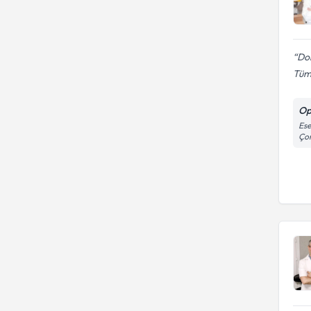
Do
Tüm 
Op
Ese
Çor