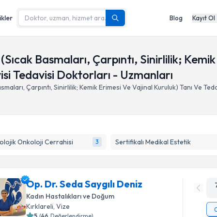
ikler
Blog
Kayıt Ol
 (Sıcak Basmaları, Çarpıntı, Sinirlilik; Kemi
isi Tedavisi Doktorları - Uzmanları
smaları, Çarpıntı, Sinirlilik; Kemik Erimesi Ve Vajinal Kuruluk) Tanı Ve Teda
olojik Onkoloji Cerrahisi
Sertifikalı Medikal Estetik
3
Op. Dr. Seda Saygılı Deniz
Kadın Hastalıkları ve Doğum
Kırklareli
,
Vize
5
(
46
Değerlendirme)