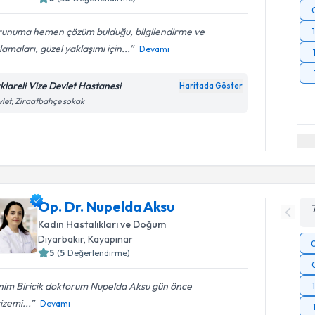
runuma hemen çözüm bulduğu, bilgilendirme ve
lamaları, güzel yaklaşımı için...
Devamı
rklareli Vize Devlet Hastanesi
Haritada Göster
let, Ziraatbahçe sokak
Op. Dr. Nupelda Aksu
Kadın Hastalıkları ve Doğum
Diyarbakır
,
Kayapınar
5
(
5
Değerlendirme)
nim Biricik doktorum Nupelda Aksu gün önce
zemi...
Devamı