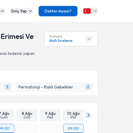
Giriş Yap
Doktor musun?
k Erimesi Ve
Sıralama
Akıllı Sıralama
visi
tedavisi yapan
Perinatoloji - Riskli Gebelikler
3
2
7 Ağu
8 Ağu
9 Ağu
10 Ağu
Cum
Cmt
Paz
Pzt
09:00
09:00