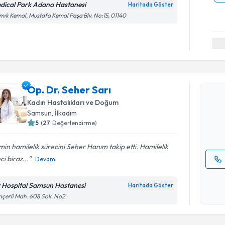
dical Park Adana Hastanesi
Haritada Göster
ık Kemal, Mustafa Kemal Paşa Blv. No:15, 01140
Randevu T
Op. Dr. Se
Op. Dr. Seher Sarı
bu uzmandan
Kadın Hastalıkları ve Doğum
posta ile bi
Samsun
,
İlkadım
5
(
27
Değerlendirme)
E-posta Ad
min hamilelik sürecini Seher Hanım takip etti. Hamilelik
ci biraz...
Devamı
Kişisel
okudum
v Hospital Samsun Hastanesi
Haritada Göster
işlenm
çerli Mah. 608 Sok. No2