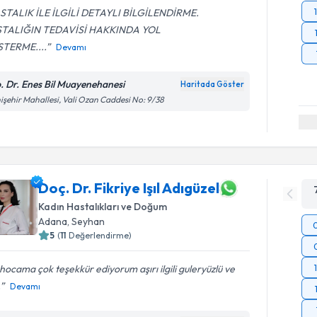
STALIK İLE İLGİLİ DETAYLI BİLGİLENDİRME.
TALIĞIN TEDAVİSİ HAKKINDA YOL
TERME....
Devamı
. Dr. Enes Bil Muayenehanesi
Haritada Göster
işehir Mahallesi, Vali Ozan Caddesi No: 9/38
Doç. Dr. Fikriye Işıl Adıgüzel
Kadın Hastalıkları ve Doğum
Adana
,
Seyhan
5
(
11
Değerlendirme)
l hocama çok teşekkür ediyorum aşırı ilgili guleryüzlü ve
.
Devamı