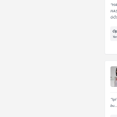
HA
HAS
GÖS
Op
Yen
Işı
bu..