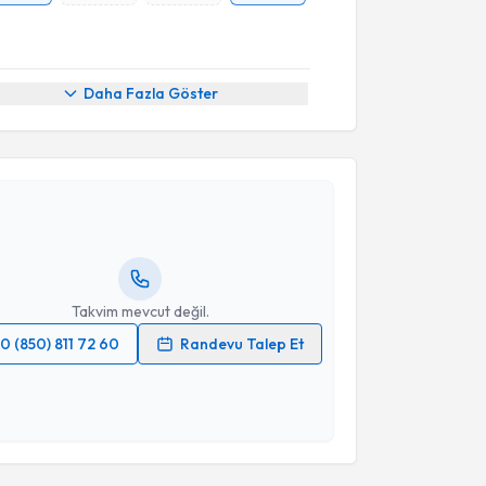
Daha Fazla Göster
akvimi Talebi
her Sarı
için randevu takvimi talebi oluşturun. Size
 randevu almanız için bir takvim hazırlandığında e-
lgilendireceğiz.
resiniz
Takvim mevcut değil.
0 (850) 811 72 60
Randevu Talep Et
 verilerimin işlenmesine ilişkin
Aydınlatma Metni
'ni
 ve kişisel verilerimin belirtilen kapsamda
esini kabul ediyorum.