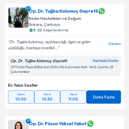
Op. Dr. Tuğba Kolomuç Gayretli
Kadın Hastalıkları ve Doğum
Ankara
,
Çankaya
5
(
22
Değerlendirme)
Dr. Tugba kolumuç, açıklayıcılığı, ilgisi ve güler
Devamı
yüzlülüğü, hastaya incelikli...
Op. Dr. Tuğba Kolomuç Gayretli
Haritada Göster
1071 Usta Plaza B Blok Kat.23 No:154 Kızılırmak Mah. 1443. Cad No.25
Çukurambar
En Yakın Saatler
Yarın
Yarın
Yarın
Daha Fazla
10:00
10:30
11:00
Op. Dr. Füsun Yüksel Yakut