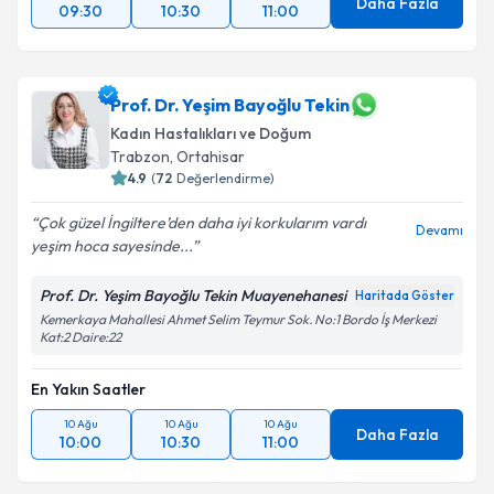
Daha Fazla
09:30
10:30
11:00
Prof. Dr. Yeşim Bayoğlu Tekin
Kadın Hastalıkları ve Doğum
Trabzon
,
Ortahisar
4.9
(
72
Değerlendirme)
Çok güzel İngiltere’den daha iyi korkularım vardı
Devamı
yeşim hoca sayesinde...
Prof. Dr. Yeşim Bayoğlu Tekin Muayenehanesi
Haritada Göster
Kemerkaya Mahallesi Ahmet Selim Teymur Sok. No:1 Bordo İş Merkezi
Kat:2 Daire:22
En Yakın Saatler
10 Ağu
10 Ağu
10 Ağu
Daha Fazla
10:00
10:30
11:00