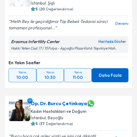
İstanbul
,
Şişli
5
(
20
Değerlendirme)
Melih Bey ile geçirdiğimiz Tüp Bebek Tedavisi süreci
Devamı
tamamen profesyonel...
Erasmus Infertility Center
Haritada Göster
Hakki Yeten Cad. 17 / 13 Fulya - Aşçıoğlu Plaza Kat:6 Teşvikiye Mah.
En Yakın Saatler
Yarın
Yarın
Yarın
Daha Fazla
10:00
10:30
11:00
Op. Dr. Burcu Çetinkaya
Kadın Hastalıkları ve Doğum
İstanbul
,
Beyoğlu
5
(
37
Değerlendirme)
Burcu hoca çok güler yüzlü ve işini çok dikkatli