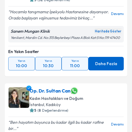
Hocamla tanışmamız İpekyolu Hastanesine dayanıyor.
Devamı
Orada başlayan vajinusmus tedavimiz birkaç...
Sanem Mungan Klinik
Haritada Göster
Yenikent, Mardin Cd. No:315 Beylerbeyi Plaza A Blok Kat:5 No:119 47400
En Yakın Saatler
Yarın
Yarın
Yarın
Daha Fazla
10:00
10:30
11:00
Op. Dr. Sultan Can
Kadın Hastalıkları ve Doğum
İstanbul
,
Kadıköy
5
(
8
Değerlendirme)
Ben hayatım boyunca bu kadar ilgili bu kadar rafine
Devamı
bir...