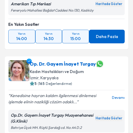
Amerikan Tıp Merkezi
Haritada Göster
Feneryolu Mahallesi Bağdat Caddesi No:130, Kadıköy
En Yakın Saatler
Yarın
Yarın
Yarın
Daha Fazla
14:00
14:30
15:00
Op. Dr. Gayem İnayet Turgay
Kadın Hastalıkları ve Doğum
İzmir
,
Karşıyaka
5
(
165
Değerlendirme)
Kenedisine hayran kaldım ilgilenmesi dinlemesi
Devamı
işlemde elinin nazikliği cözüm odaklı...
Op.Dr. Gayem İnayet Turgay Muayenehanesi
Haritada Göster
(G.Klinik)
Bahriye Üçok MH. Rüştü Şardağ cd. No.44 D.2