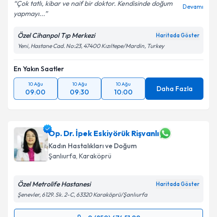
Çok tatlı, kibar ve naif bir doktor. Kendisinde doğum
Devamı
yapmayı...
Özel Cihanpol Tıp Merkezi
Haritada Göster
Yeni, Hastane Cad. No:23, 47400 Kızıltepe/Mardin, Turkey
En Yakın Saatler
10 Ağu
10 Ağu
10 Ağu
Daha Fazla
09:00
09:30
10:00
Op. Dr. İpek Eskiyörük Rişvanlı
Kadın Hastalıkları ve Doğum
Şanlıurfa
,
Karaköprü
Özel Metrolife Hastanesi
Haritada Göster
Şenevler, 6129. Sk. 2-C, 63320 Karaköprü/Şanlıurfa