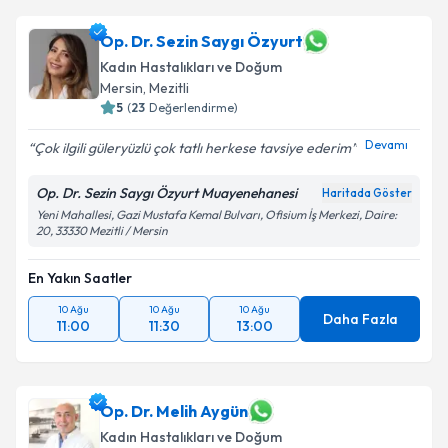
Op. Dr. Sezin Saygı Özyurt
Kadın Hastalıkları ve Doğum
Mersin
,
Mezitli
5
(
23
Değerlendirme)
Devamı
Çok ilgili güleryüzlü çok tatlı herkese tavsiye ederim
Op. Dr. Sezin Saygı Özyurt Muayenehanesi
Haritada Göster
Yeni Mahallesi, Gazi Mustafa Kemal Bulvarı, Ofisium İş Merkezi, Daire:
20, 33330 Mezitli / Mersin
En Yakın Saatler
10 Ağu
10 Ağu
10 Ağu
Daha Fazla
11:00
11:30
13:00
Op. Dr. Melih Aygün
Kadın Hastalıkları ve Doğum