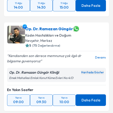
11 Ağu
11 Ağu
11 Ağu
Daha Fazla
14:00
14:30
15:00
Op. Dr. Ramazan Güngör
Kadın Hastalıkları ve Doğum
Nevşehir
,
Merkez
5
(
75
Değerlendirme)
Kendısınden son derece memnunuz çok ılgılı dr
Devamı
bılgısıme guvenıyoruz
Op. Dr. Ramazan Güngör Kliniği
Haritada Göster
Emek Mahallesi Emlak Konut Küme Evleri No:4/D
En Yakın Saatler
Yarın
Yarın
Yarın
Daha Fazla
09:00
09:30
10:00