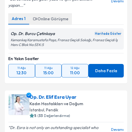
Devamı
yapan...
Adres
1
Online Görüşme
Op. Dr. Burcu Çetinkaya
Haritada Göster
Kemankeş Karamustafa Paşa, Fransız Geçidi Sokağı, Fransız Geçidi İş
Hanı C Blok No:53 K:5
En Yakın Saatler
11 Ağu
11 Ağu
12 Ağu
Daha Fazla
12:30
15:00
11:00
Op. Dr. Elif Esra Uyar
Kadın Hastalıkları ve Doğum
İstanbul
,
Pendik
5
(
33
Değerlendirme)
Dr. Esra is not only an outstanding specialist who
Devamı