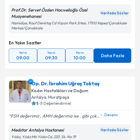
Metni
'ni okudum ve kişisel verilerimin belirtilen
Prof.Dr. Servet Özden Hacıvelioğlu Özel
kapsamda işlenmesini kabul ediyorum.
Haritada Göster
Muayenehanesi
Hamidiye, Rauf Denktaş Cd Vizyon Park Sitesi, 17100 Kepez/Çanakkale
Merkez/Çanakkale
Takvim Talebini Gönder
En Yakın Saatler
Yarın
Yarın
Yarın
Daha Fazla
09:00
09:30
10:00
Op. Dr. İbrahim Uğraş Toktaş
Kadın Hastalıkları ve Doğum
Antalya
,
Muratpaşa
5
(
1
Değerlendirme)
Devamı
FSH değerimiz , AMH değerimiz ise . gibi çok...
Medstar Antalya Hastanesi
Haritada Göster
Yıldız, Yıldız Mh Yıldız Cd, 220. Sk. No 19