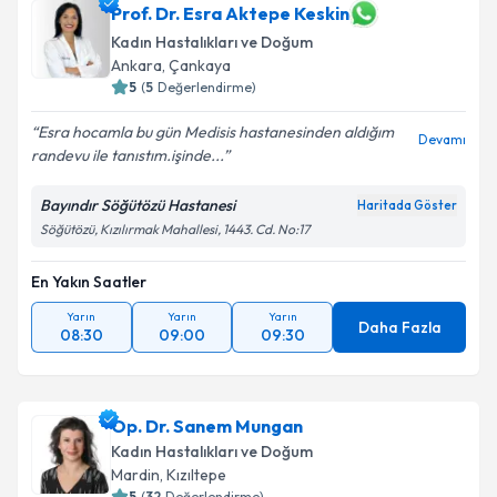
Prof. Dr. Esra Aktepe Keskin
Kadın Hastalıkları ve Doğum
Ankara
,
Çankaya
5
(
5
Değerlendirme)
Esra hocamla bu gün Medisis hastanesinden aldığım
Devamı
randevu ile tanıstım.işinde...
Bayındır Söğütözü Hastanesi
Haritada Göster
Söğütözü, Kızılırmak Mahallesi, 1443. Cd. No:17
En Yakın Saatler
Yarın
Yarın
Yarın
Daha Fazla
08:30
09:00
09:30
Op. Dr. Sanem Mungan
Kadın Hastalıkları ve Doğum
Mardin
,
Kızıltepe
5
(
32
Değerlendirme)