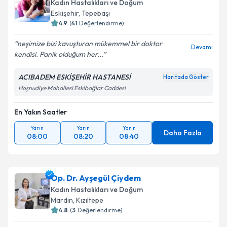
bilgilendireceğiz.
Kadın Hastalıkları ve Doğum
Eskişehir
,
Tepebaşı
E-posta Adresiniz
4.9
(
41
Değerlendirme)
neşimize bizi kavuşturan mükemmel bir doktor
Devamı
kendisi. Panik olduğum her...
Kişisel verilerimin işlenmesine ilişkin
Aydınlatma
ACIBADEM ESKİŞEHİR HASTANESİ
Haritada Göster
Metni
'ni okudum ve kişisel verilerimin belirtilen
Hoşnudiye Mahallesi Eskibağlar Caddesi
kapsamda işlenmesini kabul ediyorum.
En Yakın Saatler
Takvim Talebini Gönder
Yarın
Yarın
Yarın
Daha Fazla
08:00
08:20
08:40
Op. Dr. Ayşegül Çiydem
Kadın Hastalıkları ve Doğum
Mardin
,
Kızıltepe
4.8
(
3
Değerlendirme)