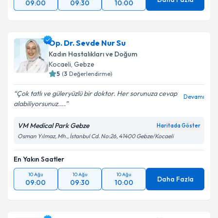
09:00
09:30
10:00
Op. Dr. Sevde Nur Su
Kadın Hastalıkları ve Doğum
Kocaeli
,
Gebze
5
(
3
Değerlendirme)
Çok tatlı ve güleryüzlü bir doktor. Her sorunuza cevap
Devamı
alabiliyorsunuz....
VM Medical Park Gebze
Haritada Göster
Osman Yılmaz, Mh., İstanbul Cd. No:26, 41400 Gebze/Kocaeli
En Yakın Saatler
10 Ağu
10 Ağu
10 Ağu
Daha Fazla
09:00
09:30
10:00