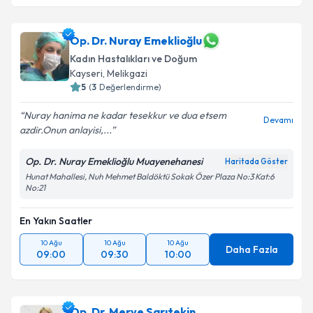
Op. Dr. Nuray Emeklioğlu
Kadın Hastalıkları ve Doğum
Kayseri
,
Melikgazi
5
(
3
Değerlendirme)
Nuray hanima ne kadar tesekkur ve dua etsem
Devamı
azdir.Onun anlayisi,...
Op. Dr. Nuray Emeklioğlu Muayenehanesi
Haritada Göster
Hunat Mahallesi, Nuh Mehmet Baldöktü Sokak Özer Plaza No:3 Kat:6
No:21
En Yakın Saatler
10 Ağu
10 Ağu
10 Ağu
Daha Fazla
09:00
09:30
10:00
Op. Dr. Merve Sarıtekin