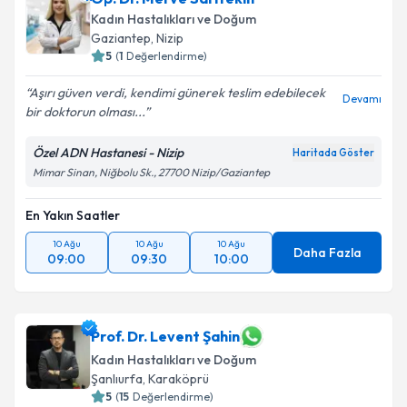
Kadın Hastalıkları ve Doğum
Gaziantep
,
Nizip
5
(
1
Değerlendirme)
Aşırı güven verdi, kendimi günerek teslim edebilecek
Devamı
bir doktorun olması...
Özel ADN Hastanesi - Nizip
Haritada Göster
Mimar Sinan, Niğbolu Sk., 27700 Nizip/Gaziantep
En Yakın Saatler
10 Ağu
10 Ağu
10 Ağu
Daha Fazla
09:00
09:30
10:00
Prof. Dr. Levent Şahin
Kadın Hastalıkları ve Doğum
Şanlıurfa
,
Karaköprü
5
(
15
Değerlendirme)