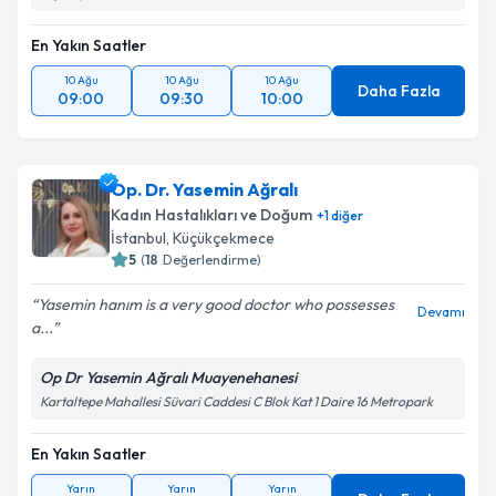
En Yakın Saatler
10 Ağu
10 Ağu
10 Ağu
Daha Fazla
09:00
09:30
10:00
Op. Dr. Yasemin Ağralı
Kadın Hastalıkları ve Doğum
+
1
diğer
İstanbul
,
Küçükçekmece
5
(
18
Değerlendirme)
Yasemin hanım is a very good doctor who possesses
Devamı
a...
Op Dr Yasemin Ağralı Muayenehanesi
Kartaltepe Mahallesi Süvari Caddesi C Blok Kat 1 Daire 16 Metropark
En Yakın Saatler
Yarın
Yarın
Yarın