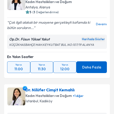
Kadın Hastalıkları ve Doğum
Antalya
,
Alanya
5
(
3
Değerlendirme)
Çok ilgili alakalı bir muayene gerçekleşti kafamda ki
Devamı
bütün soruların...
Op.Dr. Füsun Yüksel Yakut
Haritada Göster
KÜÇÜKHASBAHÇE MAH.KEYKUTBAT BUL.NO:107/19 ALANYA
En Yakın Saatler
Yarın
Yarın
Yarın
Daha Fazla
11:00
11:30
12:00
Dr. Nilüfer Cimşit Kemahlı
Kadın Hastalıkları ve Doğum
+
1
diğer
İstanbul
,
Kadıköy