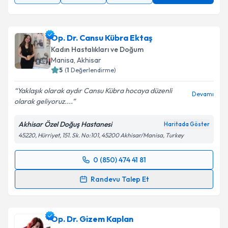
Op. Dr. Cansu Kübra Ektaş
Kadın Hastalıkları ve Doğum
Manisa
,
Akhisar
5
(
1
Değerlendirme)
Yaklaşık olarak aydır Cansu Kübra hocaya düzenli
Devamı
olarak geliyoruz....
Akhisar Özel Doğuş Hastanesi
Haritada Göster
45220, Hürriyet, 151. Sk. No:101, 45200 Akhisar/Manisa, Turkey
0 (850) 474 41 81
Randevu Takvimi Talebi
Randevu Talep Et
Op. Dr. Cansu Kübra Ektaş
için randevu takvimi
talebi oluşturun. Size bu uzmandan randevu almanız
Op. Dr. Gizem Kaplan
için bir takvim hazırlandığında e-posta ile