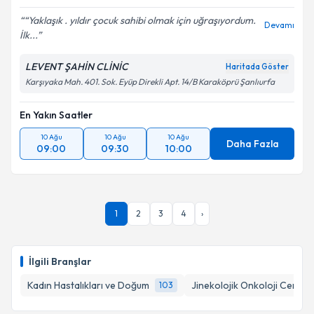
“Yaklaşık . yıldır çocuk sahibi olmak için uğraşıyordum.
Devamı
İlk...
LEVENT ŞAHİN CLİNİC
Haritada Göster
Karşıyaka Mah. 401. Sok. Eyüp Direkli Apt. 14/B Karaköprü Şanlıurfa
En Yakın Saatler
10 Ağu
10 Ağu
10 Ağu
Daha Fazla
09:00
09:30
10:00
1
2
3
4
›
İlgili Branşlar
Kadın Hastalıkları ve Doğum
Jinekolojik Onkoloji Cerrahi
103