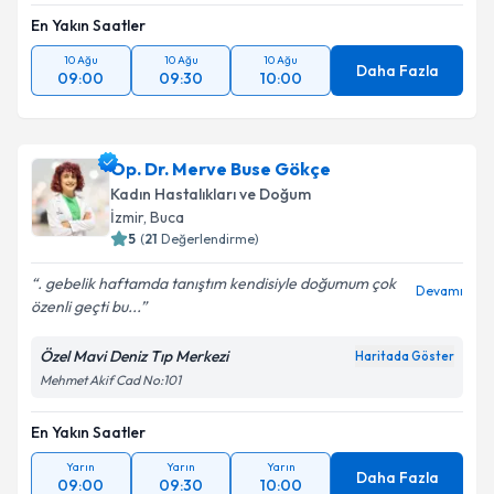
En Yakın Saatler
10 Ağu
10 Ağu
10 Ağu
Daha Fazla
09:00
09:30
10:00
Op. Dr. Merve Buse Gökçe
Kadın Hastalıkları ve Doğum
İzmir
,
Buca
5
(
21
Değerlendirme)
. gebelik haftamda tanıştım kendisiyle doğumum çok
Devamı
özenli geçti bu...
Özel Mavi Deniz Tıp Merkezi
Haritada Göster
Mehmet Akif Cad No:101
En Yakın Saatler
Yarın
Yarın
Yarın
Daha Fazla
09:00
09:30
10:00