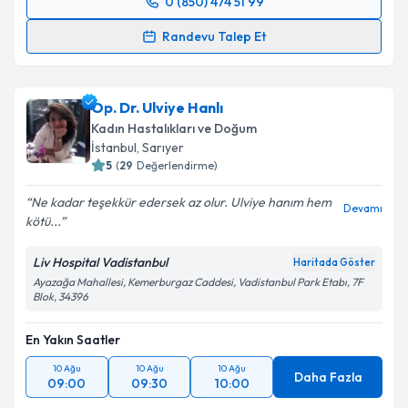
0 (850) 474 51 99
Randevu Takvimi Talebi
Randevu Talep Et
Op. Dr. İpek Eskiyörük Rişvanlı
için randevu takvimi
talebi oluşturun. Size bu uzmandan randevu almanız
Op. Dr. Ulviye Hanlı
için bir takvim hazırlandığında e-posta ile
bilgilendireceğiz.
Kadın Hastalıkları ve Doğum
İstanbul
,
Sarıyer
E-posta Adresiniz
5
(
29
Değerlendirme)
Ne kadar teşekkür edersek az olur. Ulviye hanım hem
Devamı
kötü...
Kişisel verilerimin işlenmesine ilişkin
Aydınlatma
Liv Hospital Vadistanbul
Haritada Göster
Metni
'ni okudum ve kişisel verilerimin belirtilen
Ayazağa Mahallesi, Kemerburgaz Caddesi, Vadistanbul Park Etabı, 7F
kapsamda işlenmesini kabul ediyorum.
Blok, 34396
En Yakın Saatler
Takvim Talebini Gönder
10 Ağu
10 Ağu
10 Ağu
Daha Fazla
09:00
09:30
10:00