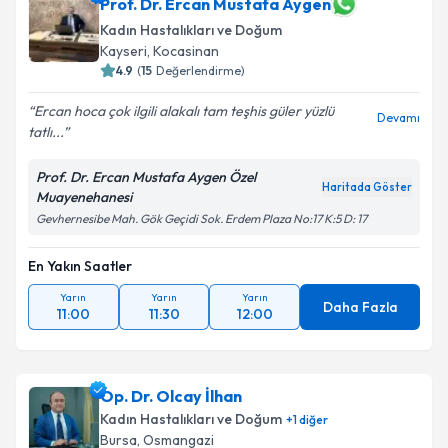
Prof. Dr. Ercan Mustafa Aygen
Kadın Hastalıkları ve Doğum
Kayseri
,
Kocasinan
4.9
(
15
Değerlendirme)
Ercan hoca çok ilgili alakalı tam teşhis güler yüzlü
Devamı
tatlı...
Prof. Dr. Ercan Mustafa Aygen Özel
Haritada Göster
Muayenehanesi
Gevhernesibe Mah. Gök Geçidi Sok. Erdem Plaza No:17 K:5 D: 17
En Yakın Saatler
Yarın
Yarın
Yarın
Daha Fazla
11:00
11:30
12:00
Op. Dr. Olcay İlhan
Kadın Hastalıkları ve Doğum
+
1
diğer
Bursa
,
Osmangazi