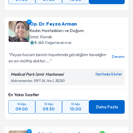
Op. Dr. Feyza Arman
Kadın Hastalıkları ve Doğum
İzmir
,
Konak
5
(
60
Değerlendirme)
Feyza hocam benim hayatımda gördüğüm tanıdığım
Devamı
en en müthiş doktor....
Medical Park İzmir Hastanesi
Haritada Göster
Kahramanlar, 1397. Sk. No:1, 35230
En Yakın Saatler
10 Ağu
10 Ağu
10 Ağu
Daha Fazla
09:00
09:30
10:00