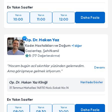
En Yakın Saatler
Yarın
Yarın
Yarın
Daha Fazla
10:00
11:00
12:00
Op. Dr. Hakan Yaz
Kadın Hastalıkları ve Doğum
+
1
diğer
Gaziantep
,
Şehitkamil
5
(
77
Değerlendirme)
Hocam bugün acil sıkıntılar yüzünden gelemedim.
Devamı
Ama görüşmeye gelmek istiyorum.
Op. Dr. Hakan Yaz Kliniği
Haritada Göster
15 Temmuz Mahallesi 148110 Nolu Sokak No:14
En Yakın Saatler
Yarın
Yarın
Yarın
Daha Fazla
09:00
09:30
10:00