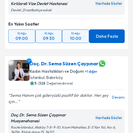
Kırklareli Vize Devlet Hastanesi
Haritada Göster
Devlet, Ziraatbahçe sokak
En Yakın Saatler
10 Ağu
10 Ağu
10 Ağu
Daha Fazla
09:00
09:30
10:00
Doç. Dr. Sema Süzen Çaypınar
Kadın Hastalıkları ve Doğum
+
1
diğer
İstanbul
,
Bakırköy
5
(
328
Değerlendirme)
Sema Hanım çok güleryüzlü pozitif bir doktor. Her şey
Devamı
için...
Doç.Dr. Sema Süzen Çaypınar
Haritada Göster
Muayenehanesi
Route İstanbul, Ataköy 7-8-9-10. Kısım Mahallesi, E-5 Yan Yol, No: 6,
34156, B blok daire 25, 34212