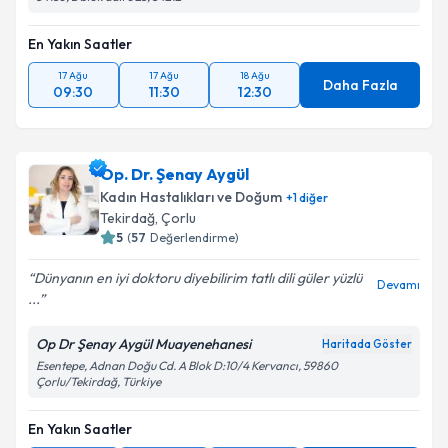
En Yakın Saatler
17 Ağu
17 Ağu
18 Ağu
Daha Fazla
09:30
11:30
12:30
Op. Dr. Şenay Aygül
Kadın Hastalıkları ve Doğum
+
1
diğer
Tekirdağ
,
Çorlu
5
(
57
Değerlendirme)
Dünyanın en iyi doktoru diyebilirim tatlı dili güler yüzlü
Devamı
...
Op Dr Şenay Aygül Muayenehanesi
Haritada Göster
Esentepe, Adnan Doğu Cd. A Blok D:10/4 Kervancı, 59860
Çorlu/Tekirdağ, Türkiye
En Yakın Saatler