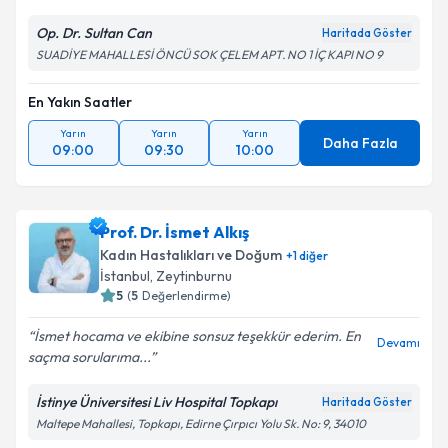
Op. Dr. Sultan Can
Haritada Göster
SUADİYE MAHALLESİ ÖNCÜ SOK ÇELEM APT. NO 1 İÇ KAPI NO 9
En Yakın Saatler
Yarın
Yarın
Yarın
Daha Fazla
09:00
09:30
10:00
Prof. Dr. İsmet Alkış
Kadın Hastalıkları ve Doğum
+
1
diğer
İstanbul
,
Zeytinburnu
5
(
5
Değerlendirme)
İsmet hocama ve ekibine sonsuz teşekkür ederim. En
Devamı
saçma sorularıma...
İstinye Üniversitesi Liv Hospital Topkapı
Haritada Göster
Maltepe Mahallesi, Topkapı, Edirne Çırpıcı Yolu Sk. No: 9, 34010