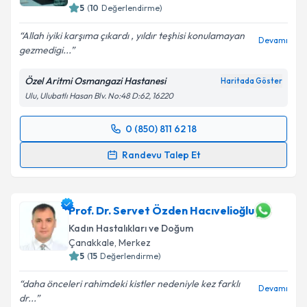
5
(
10
Değerlendirme)
Allah iyiki karşıma çıkardı , yıldır teşhisi konulamayan
Devamı
gezmedigi...
Özel Aritmi Osmangazi Hastanesi
Haritada Göster
Ulu, Ulubatlı Hasan Blv. No:48 D:62, 16220
0 (850) 811 62 18
Randevu Takvimi Talebi
Randevu Talep Et
Op. Dr. Olcay İlhan
için randevu takvimi talebi
oluşturun. Size bu uzmandan randevu almanız için bir
takvim hazırlandığında e-posta ile bilgilendireceğiz.
Prof. Dr. Servet Özden Hacıvelioğlu
Kadın Hastalıkları ve Doğum
E-posta Adresiniz
Çanakkale
,
Merkez
5
(
15
Değerlendirme)
daha önceleri rahimdeki kistler nedeniyle kez farklı
Devamı
dr...
Kişisel verilerimin işlenmesine ilişkin
Aydınlatma