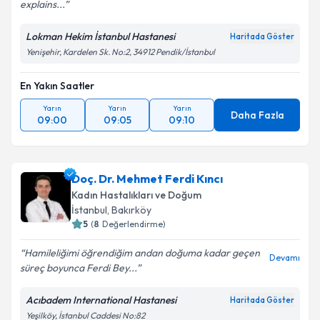
explains...
Lokman Hekim İstanbul Hastanesi
Haritada Göster
Yenişehir, Kardelen Sk. No:2, 34912 Pendik/İstanbul
En Yakın Saatler
Yarın
Yarın
Yarın
Daha Fazla
09:00
09:05
09:10
Doç. Dr. Mehmet Ferdi Kıncı
Kadın Hastalıkları ve Doğum
İstanbul
,
Bakırköy
5
(
8
Değerlendirme)
Hamileliğimi öğrendiğim andan doğuma kadar geçen
Devamı
süreç boyunca Ferdi Bey...
Acıbadem International Hastanesi
Haritada Göster
Yeşilköy, İstanbul Caddesi No:82