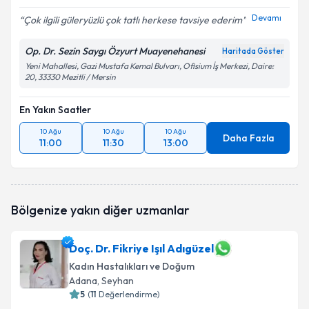
Devamı
Çok ilgili güleryüzlü çok tatlı herkese tavsiye ederim
Op. Dr. Sezin Saygı Özyurt Muayenehanesi
Haritada Göster
Yeni Mahallesi, Gazi Mustafa Kemal Bulvarı, Ofisium İş Merkezi, Daire:
20, 33330 Mezitli / Mersin
En Yakın Saatler
10 Ağu
10 Ağu
10 Ağu
Daha Fazla
11:00
11:30
13:00
Bölgenize yakın diğer uzmanlar
Doç. Dr. Fikriye Işıl Adıgüzel
Kadın Hastalıkları ve Doğum
Adana
, Seyhan
5
(
11
Değerlendirme)