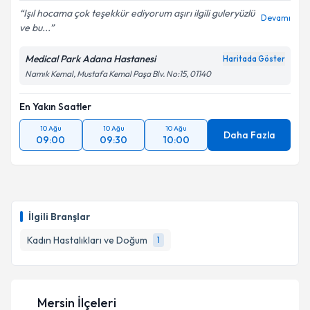
Işıl hocama çok teşekkür ediyorum aşırı ilgili guleryüzlü
Devamı
ve bu...
Medical Park Adana Hastanesi
Haritada Göster
Namık Kemal, Mustafa Kemal Paşa Blv. No:15, 01140
En Yakın Saatler
10 Ağu
10 Ağu
10 Ağu
Daha Fazla
09:00
09:30
10:00
İlgili Branşlar
Kadın Hastalıkları ve Doğum
1
Mersin İlçeleri