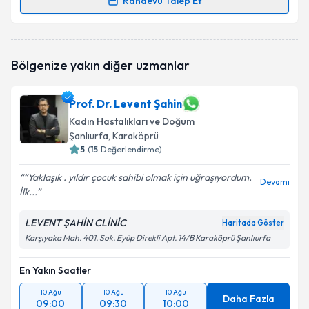
Randevu Talep Et
Randevu Takvimi Talebi
Op. Dr. Necip Deniz
için randevu takvimi talebi
Bölgenize yakın diğer uzmanlar
oluşturun. Size bu uzmandan randevu almanız için bir
takvim hazırlandığında e-posta ile bilgilendireceğiz.
Prof. Dr. Levent Şahin
E-posta Adresiniz
Kadın Hastalıkları ve Doğum
Şanlıurfa
, Karaköprü
5
(
15
Değerlendirme)
Kişisel verilerimin işlenmesine ilişkin
Aydınlatma
“Yaklaşık . yıldır çocuk sahibi olmak için uğraşıyordum.
Devamı
Metni
'ni okudum ve kişisel verilerimin belirtilen
İlk...
kapsamda işlenmesini kabul ediyorum.
LEVENT ŞAHİN CLİNİC
Haritada Göster
Karşıyaka Mah. 401. Sok. Eyüp Direkli Apt. 14/B Karaköprü Şanlıurfa
Takvim Talebini Gönder
En Yakın Saatler
10 Ağu
10 Ağu
10 Ağu
Daha Fazla
09:00
09:30
10:00