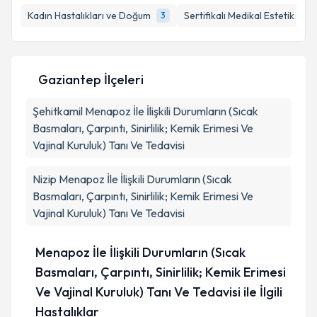
Kadın Hastalıkları ve Doğum
Sertifikalı Medikal Estetik
3
1
E-posta Adresiniz
Gaziantep İlçeleri
Kişisel verilerimin işlenmesine ilişkin
Aydınlatma
Şehitkamil
Metni
Menapoz İle İlişkili Durumların (Sıcak
'ni okudum ve kişisel verilerimin belirtilen
kapsamda işlenmesini kabul ediyorum.
Basmaları, Çarpıntı, Sinirlilik; Kemik Erimesi Ve
Vajinal Kuruluk) Tanı Ve Tedavisi
Takvim Talebini Gönder
Nizip
Menapoz İle İlişkili Durumların (Sıcak
Basmaları, Çarpıntı, Sinirlilik; Kemik Erimesi Ve
Vajinal Kuruluk) Tanı Ve Tedavisi
Menapoz İle İlişkili Durumların (Sıcak
Basmaları, Çarpıntı, Sinirlilik; Kemik Erimesi
Ve Vajinal Kuruluk) Tanı Ve Tedavisi ile İlgili
Hastalıklar