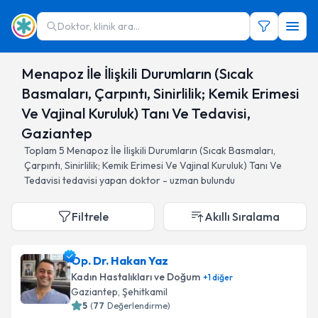
Doktor, klinik ara...
Menapoz İle İlişkili Durumların (Sıcak
Basmaları, Çarpıntı, Sinirlilik; Kemik Erimesi
Ve Vajinal Kuruluk) Tanı Ve Tedavisi,
Gaziantep
Toplam
5
Menapoz İle İlişkili Durumların (Sıcak Basmaları,
Çarpıntı, Sinirlilik; Kemik Erimesi Ve Vajinal Kuruluk) Tanı Ve
Tedavisi
tedavisi yapan doktor - uzman bulundu
Filtrele
Akıllı Sıralama
Op. Dr. Hakan Yaz
Kadın Hastalıkları ve Doğum
+
1
diğer
Gaziantep
, Şehitkamil
5
(
77
Değerlendirme)