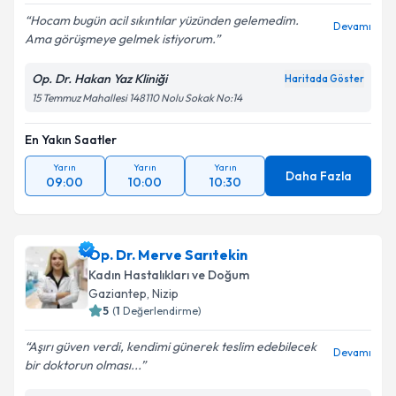
Hocam bugün acil sıkıntılar yüzünden gelemedim.
Devamı
Ama görüşmeye gelmek istiyorum.
Op. Dr. Hakan Yaz Kliniği
Haritada Göster
15 Temmuz Mahallesi 148110 Nolu Sokak No:14
En Yakın Saatler
Yarın
Yarın
Yarın
Daha Fazla
09:00
10:00
10:30
Op. Dr. Merve Sarıtekin
Kadın Hastalıkları ve Doğum
Gaziantep
, Nizip
5
(
1
Değerlendirme)
Aşırı güven verdi, kendimi günerek teslim edebilecek
Devamı
bir doktorun olması...