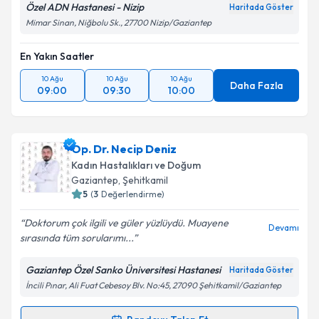
Özel ADN Hastanesi - Nizip
Haritada Göster
Mimar Sinan, Niğbolu Sk., 27700 Nizip/Gaziantep
En Yakın Saatler
10 Ağu
10 Ağu
10 Ağu
Daha Fazla
09:00
09:30
10:00
Op. Dr. Necip Deniz
Kadın Hastalıkları ve Doğum
Gaziantep
, Şehitkamil
5
(
3
Değerlendirme)
Doktorum çok ilgili ve güler yüzlüydü. Muayene
Devamı
sırasında tüm sorularımı...
Gaziantep Özel Sanko Üniversitesi Hastanesi
Haritada Göster
İncili Pınar, Ali Fuat Cebesoy Blv. No:45, 27090 Şehitkamil/Gaziantep