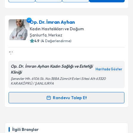
Op. Dr. İmran Ayhan
Kadın Hastalıkları ve Doğum
Şanlıurfa
, Merkez
4.9
(
4
Değerlendirme)
.
Op. Dr. İmran Ayhan Kadın Sağlığı ve Estetiği
Haritada Göster
Kliniği
Şenevler Mh. 6106 Sk. No:38BA Zümrüt Evleri Sitesi Altı 63320
KARAKÖPRÜ / ŞANLIURFA
Randevu Talep Et
Randevu Takvimi Talebi
Op. Dr. İmran Ayhan
için randevu takvimi talebi
oluşturun. Size bu uzmandan randevu almanız için bir
İlgili Branşlar
takvim hazırlandığında e-posta ile bilgilendireceğiz.