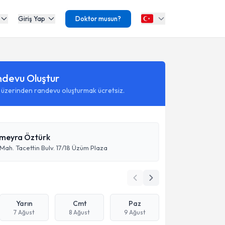
Giriş Yap
Doktor musun?
ndevu Oluştur
 üzerinden randevu oluşturmak ücretsiz.
ümeyra Öztürk
 Mah. Tacettin Bulv. 17/18 Üzüm Plaza
Yarın
Cmt
Paz
7 Ağust
8 Ağust
9 Ağust