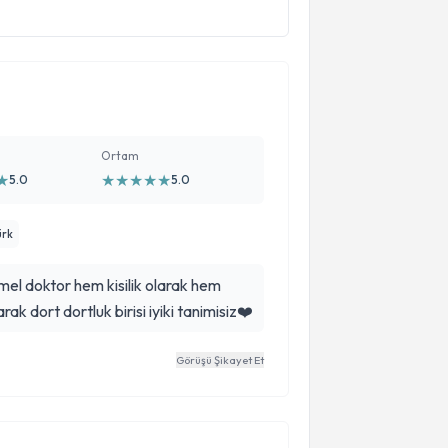
Ortam
★
★
★
★
★
★
5.0
5.0
ürk
 doktor hem kisilik olarak hem
k dort dortluk birisi iyiki tanimisiz❤️
Görüşü Şikayet Et