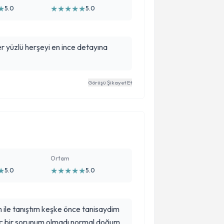
★
★
★
★
★
★
5.0
5.0
üler yüzlü herşeyi en ince detayına
Görüşü Şikayet Et
Ortam
★
★
★
★
★
★
5.0
5.0
 ile tanıştım keşke önce tanisaydim
iç bir sorunum olmadı normal doğum