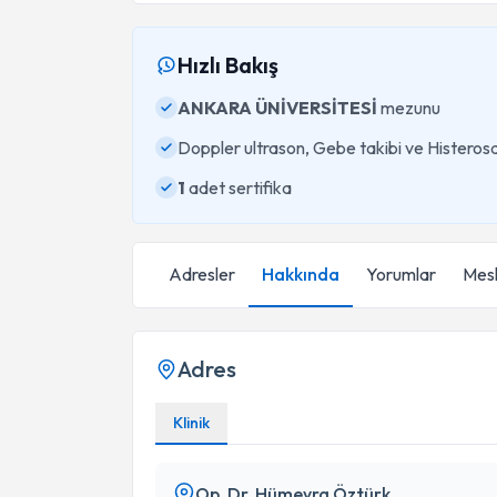
Hızlı Bakış
ANKARA ÜNİVERSİTESİ
mezunu
Doppler ultrason, Gebe takibi ve Histeros
1
adet sertifika
Adresler
Hakkında
Yorumlar
Mesl
Adres
Klinik
Op. Dr. Hümeyra Öztürk