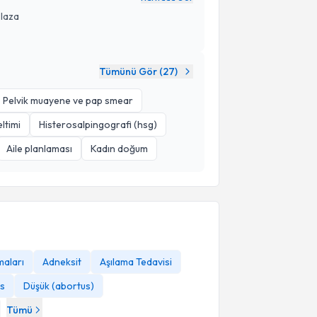
Plaza
Tümünü Gör (
27
)
Pelvik muayene ve pap smear
ltimi
Histerosalpingografi (hsg)
Aile planlaması
Kadın doğum
maları
Adneksit
Aşılama Tedavisi
s
Düşük (abortus)
Tümü