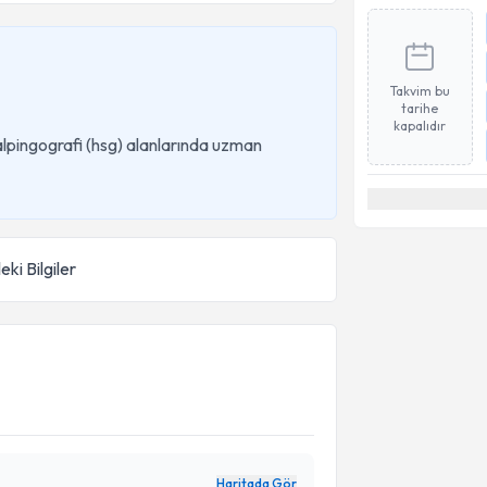
Takvim bu
tarihe
kapalıdır
alpingografi (hsg) alanlarında uzman
eki Bilgiler
Haritada Gör