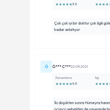
★
★
★
★
★
★
★
★
★
5.0
Çok çok iyi bir doktor çok ilgili g
kadar anlatıyor
Ö
Ö*** C***
22.09.2021
Zamanlama
İlgi
★
★
★
★
★
★
★
★
★
5.0
İki düşükten sonra Hümeyra hanım
üçüncü gebeliğim de sayesinde h