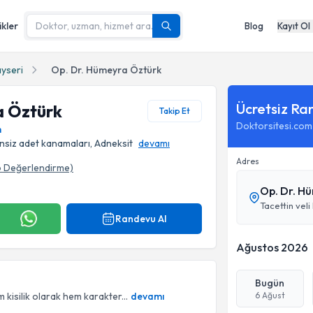
ikler
Blog
Kayıt Ol
yseri
Op. Dr. Hümeyra Öztürk
Ücretsiz Ra
a Öztürk
Takip Et
Doktorsitesi.com
m
siz adet kanamaları, Adneksit
devamı
Adres
6
Değerlendirme)
Op. Dr. H
Tacettin veli
Randevu Al
Ağustos 2026
Bugün
silik olarak hem karakter...
devamı
6 Ağust