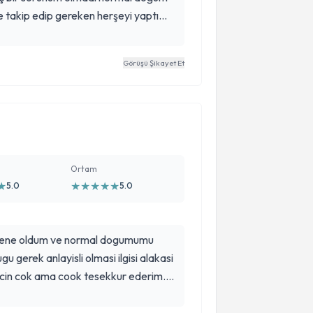
de takip edip gereken herşeyi yaptı
li güler yüzlü doktorum
Görüşü Şikayet Et
Ortam
★
★
★
★
★
★
5.0
5.0
yene oldum ve normal dogumumu
gu gerek anlayisli olmasi ilgisi alakasi
icin cok ama cook tesekkur ederim.
oktoru olarak gidilebilecek en iyi
lirsiniz.