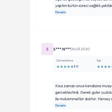
yaptım bütün süreci sağlıklı şekil
Herkese tavsiye ederim süper ilgi
Devamı
S
S*** N***
24.03.2020
Zamanlama
İlgi
★
★
★
★
★
★
★
★
★
5.0
Kisa zaman once kendisine mua
gerceklestirdi. Gerek guler yuzlulu
ile mukemmel bir doktor. Hersey 
Kesinlikle kayseride kadin dogum d
Devamı
doktorlardan biridir guvenle gidebi