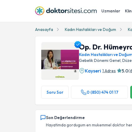
Uzmanlar
Klin
Anasayfa
Kadın Hastalıkları ve Doğum
Ka
Op. Dr. Hümeyr
Kadın Hastalıkları ve Doğu
Gebelik Dönemi Genel, Düzen
Kayseri
5.0
1 Adres
(
Op. Dr. Hümeyra Öztürk Profil Fotoğrafı
Soru Sor
0 (850) 474 01 17
Son Değerlendirme
Hayatimda gordugum en mukemmel doktor hem ki