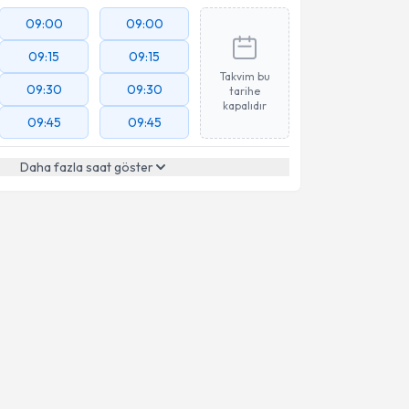
09:00
09:00
09:15
09:15
Takvim bu
09:30
09:30
tarihe
kapalıdır
09:45
09:45
Daha fazla saat göster