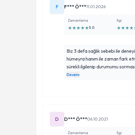
F
F*** Ö***
11.01.2026
Zamanlama
İlgi
★
★
★
★
★
★
★
★
★
5.0
Biz 3 defa sağlık sebebi ile deney
hümeyra hanım ile zaman fark etme
sürekli ilgilenip durumumu sormas
yapma korkum vardı hemde norm
Devamı
ilgilenmesi Allah'ım işini severek
çoğalmasını vesile eylesin inşall
hayırlı ve kolay eylesin çevremd
mutluluk duyuyorum her zaman du
hümeyra hanım tarafından doğum y
D
D*** Ö***
06.10.2021
iyiki varsınız hümeyra hanım iyiki 
güzel insan 💞
Zamanlama
İlgi