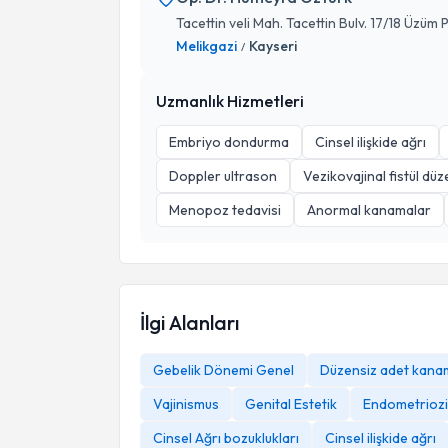
Tacettin veli Mah. Tacettin Bulv. 17/18 Üzüm 
Melikgazi
Kayseri
/
Uzmanlık Hizmetleri
Embriyo dondurma
Cinsel ilişkide ağrı
Doppler ultrason
Vezikovajinal fistül düze
Menopoz tedavisi
Anormal kanamalar
İlgi Alanları
Gebelik Dönemi Genel
Düzensiz adet kana
Vajinismus
Genital Estetik
Endometriozi
Cinsel Ağrı bozuklukları
Cinsel ilişkide ağrı