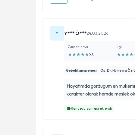
Y
Y*** Ö***
24.03.2026
Zamanlama
İlgi
★
★
★
★
★
★
★
★
★
5.0
Gebelik muayenesi
Op. Dr. Hümeyra Özt
Hayatimda gordugum en mukemmel
karakter olarak hemde meslek olara
Randevu sonrası eklendi