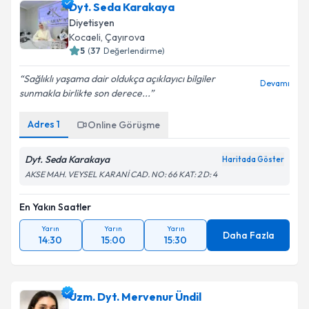
Dyt. Seda Karakaya
Diyetisyen
Kocaeli
,
Çayırova
5
(
37
Değerlendirme)
Sağlıklı yaşama dair oldukça açıklayıcı bilgiler
Devamı
sunmakla birlikte son derece...
Adres
1
Online Görüşme
Dyt. Seda Karakaya
Haritada Göster
AKSE MAH. VEYSEL KARANİ CAD. NO: 66 KAT: 2 D: 4
En Yakın Saatler
Yarın
Yarın
Yarın
Daha Fazla
14:30
15:00
15:30
Uzm. Dyt. Mervenur Ündil