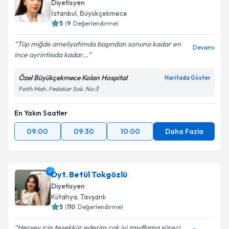
Diyetisyen
İstanbul
,
Büyükçekmece
5
(
9
Değerlendirme)
Tüp miğde ameliyatimda başından sonuna kadar en
Devamı
ince ayrintisida kadar...
Özel Büyükçekmece Kolan Hospital
Haritada Göster
Fatih Mah. Fedakar Sok. No:3
En Yakın Saatler
09:00
09:30
10:00
Daha Fazla
Dyt. Betül Tokgözlü
Diyetisyen
Kütahya
,
Tavşanlı
5
(
110
Değerlendirme)
Herşey için teşekkür ederim çok iyi zayıflama süreci