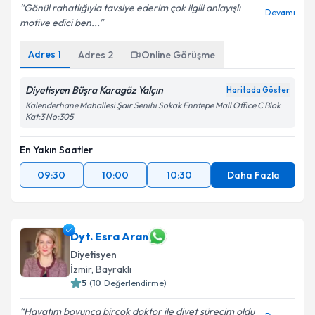
Gönül rahatlığıyla tavsiye ederim çok ilgili anlayışlı
Devamı
motive edici ben...
Adres
1
Adres
2
Online Görüşme
Diyetisyen Büşra Karagöz Yalçın
Haritada Göster
Kalenderhane Mahallesi Şair Senihi Sokak Enntepe Mall Office C Blok
Kat:3 No:305
En Yakın Saatler
09:30
10:00
10:30
Daha Fazla
Dyt. Esra Aran
Diyetisyen
İzmir
,
Bayraklı
5
(
10
Değerlendirme)
Hayatım boyunca bircok doktor ile diyet sürecim oldu