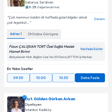
Sakarya
,
Serdivan
5
(
35
Değerlendirme)
Çok memnun kaldım ilk haftada güzel bilgiler alındı
Devamı
çok teşekkür...
Adres
1
Online Görüşme
Füsun ÇALIŞKAN TORT Özel Sağlık Meslek
Haritada Göster
Hizmet Birimi
Bahçelievler Mah. Bağlar Cad. No:101 Daire:207 TOK İş Merkezi
En Yakın Saatler
09:30
10:00
10:30
Daha Fazla
Dyt. Gülden Gürkan Avkan
Diyetisyen
İstanbul
,
Kadıköy