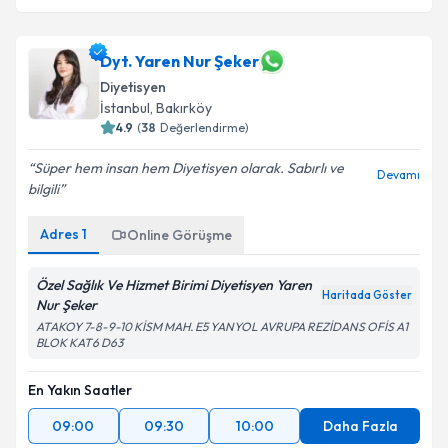
Dyt. Yaren Nur Şeker
Diyetisyen
İstanbul
,
Bakırköy
4.9
(
38
Değerlendirme)
Süper hem insan hem Diyetisyen olarak. Sabırlı ve
Devamı
bilgili
Adres
1
Online Görüşme
Özel Sağlık Ve Hizmet Birimi Diyetisyen Yaren
Haritada Göster
Nur Şeker
ATAKOY 7-8-9-10 KİSM MAH. E5 YANYOL AVRUPA REZİDANS OFİS A1
BLOK KAT6 D63
En Yakın Saatler
09:00
09:30
10:00
Daha Fazla