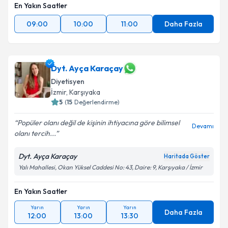
En Yakın Saatler
09:00
10:00
11:00
Daha Fazla
Dyt. Ayça Karaçay
Diyetisyen
İzmir
,
Karşıyaka
5
(
15
Değerlendirme)
Popüler olanı değil de kişinin ihtiyacına göre bilimsel
Devamı
olanı tercih...
Dyt. Ayça Karaçay
Haritada Göster
Yalı Mahallesi, Okan Yüksel Caddesi No: 43, Daire: 9, Karşıyaka / İzmir
En Yakın Saatler
Yarın
Yarın
Yarın
Daha Fazla
12:00
13:00
13:30