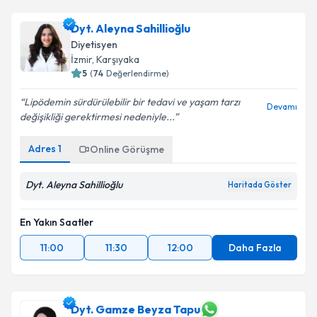
Dyt. Aleyna Sahillioğlu
Diyetisyen
İzmir
,
Karşıyaka
5
(
74
Değerlendirme)
Lipödemin sürdürülebilir bir tedavi ve yaşam tarzı
Devamı
değişikliği gerektirmesi nedeniyle...
Adres
1
Online Görüşme
Dyt. Aleyna Sahillioğlu
Haritada Göster
En Yakın Saatler
11:00
11:30
12:00
Daha Fazla
Dyt. Gamze Beyza Tapu