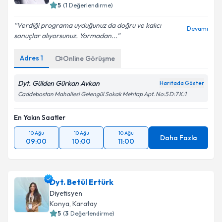
5
(
1
Değerlendirme)
Verdiği programa uyduğunuz da doğru ve kalıcı
Devamı
sonuçlar alıyorsunuz. Yormadan...
Adres
1
Online Görüşme
Dyt. Gülden Gürkan Avkan
Haritada Göster
Caddebostan Mahallesi Gelengül Sokak Mehtap Apt. No:5 D:7 K:1
En Yakın Saatler
10 Ağu
10 Ağu
10 Ağu
Daha Fazla
09:00
10:00
11:00
Dyt. Betül Ertürk
Diyetisyen
Konya
,
Karatay
5
(
3
Değerlendirme)