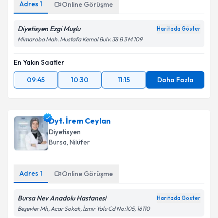
Adres
1
Online Görüşme
Diyetisyen Ezgi Muşlu
Haritada Göster
Mimaroba Mah. Mustafa Kemal Bulv. 38 B 3 M 109
En Yakın Saatler
09:45
10:30
11:15
Daha Fazla
Dyt. İrem Ceylan
Diyetisyen
Bursa
,
Nilüfer
Adres
1
Online Görüşme
Bursa Nev Anadolu Hastanesi
Haritada Göster
Beşevler Mh, Acar Sokak, İzmir Yolu Cd No:105, 16110