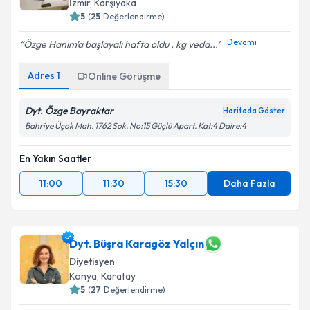
İzmir
,
Karşıyaka
5
(
25
Değerlendirme)
Devamı
Özge Hanım'a başlayalı hafta oldu , kg veda...
Adres
1
Online Görüşme
Dyt. Özge Bayraktar
Haritada Göster
Bahriye Üçok Mah. 1762 Sok. No:15 Güçlü Apart. Kat:4 Daire:4
En Yakın Saatler
11:00
11:30
15:30
Daha Fazla
Dyt. Büşra Karagöz Yalçın
Diyetisyen
Konya
,
Karatay
5
(
27
Değerlendirme)