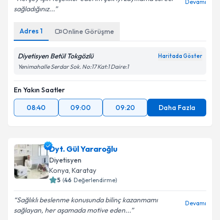
Devamı
sağladığınız...
Adres
1
Online Görüşme
Diyetisyen Betül Tokgözlü
Haritada Göster
Yenimahalle Serdar Sok. No:17 Kat:1 Daire:1
En Yakın Saatler
08:40
09:00
09:20
Daha Fazla
Dyt. Gül Yararoğlu
Diyetisyen
Konya
,
Karatay
5
(
46
Değerlendirme)
Sağlıklı beslenme konusunda bilinç kazanmamı
Devamı
sağlayan, her aşamada motive eden...