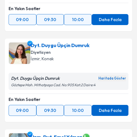
En Yakın Saatler
09:00
09:30
10:00
Daha Fazla
Dyt. Duygu Üpçin Dumruk
Diyetisyen
İzmir
,
Konak
Dyt. Duygu Üpçin Dumruk
Haritada Göster
Göztepe Mah. Mithatpaşa Cad. No:905 Kat:2 Daire:4
En Yakın Saatler
09:00
09:30
10:00
Daha Fazla