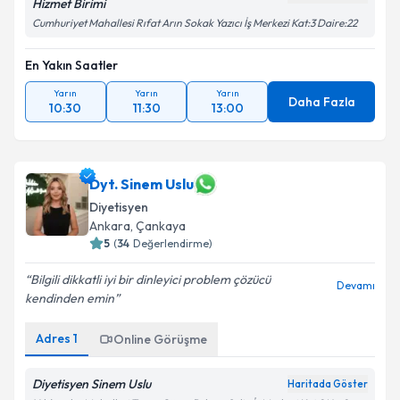
Hizmet Birimi
Cumhuriyet Mahallesi Rıfat Arın Sokak Yazıcı İş Merkezi Kat:3 Daire:22
En Yakın Saatler
Yarın
Yarın
Yarın
Daha Fazla
10:30
11:30
13:00
Dyt. Sinem Uslu
Diyetisyen
Ankara
,
Çankaya
5
(
34
Değerlendirme)
Bilgili dikkatli iyi bir dinleyici problem çözücü
Devamı
kendinden emin
Adres
1
Online Görüşme
Diyetisyen Sinem Uslu
Haritada Göster