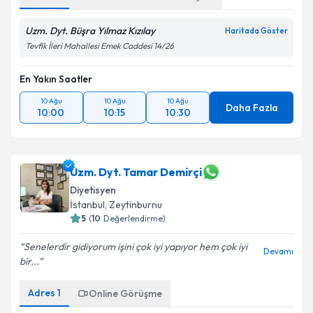
Uzm. Dyt. Büşra Yılmaz Kızılay
Haritada Göster
Tevfik İleri Mahallesi Emek Caddesi 14/26
En Yakın Saatler
10 Ağu
10 Ağu
10 Ağu
Daha Fazla
10:00
10:15
10:30
Uzm. Dyt. Tamar Demirçi
Diyetisyen
İstanbul
,
Zeytinburnu
5
(
10
Değerlendirme)
Senelerdir gidiyorum işini çok iyi yapıyor hem çok iyi
Devamı
bir...
Adres
1
Online Görüşme