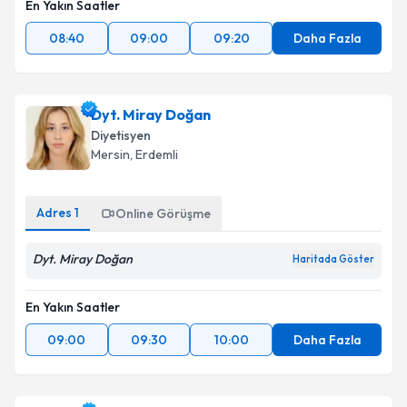
En Yakın Saatler
08:40
09:00
09:20
Daha Fazla
Dyt. Miray Doğan
Diyetisyen
Mersin
,
Erdemli
Adres
1
Online Görüşme
Dyt. Miray Doğan
Haritada Göster
En Yakın Saatler
09:00
09:30
10:00
Daha Fazla