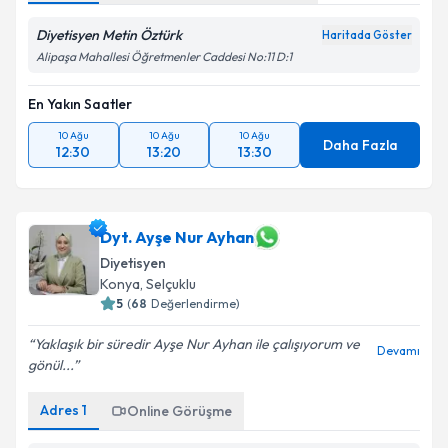
Diyetisyen Metin Öztürk
Haritada Göster
Alipaşa Mahallesi Öğretmenler Caddesi No:11 D:1
En Yakın Saatler
10 Ağu
10 Ağu
10 Ağu
Daha Fazla
12:30
13:20
13:30
Dyt. Ayşe Nur Ayhan
Diyetisyen
Konya
,
Selçuklu
5
(
68
Değerlendirme)
Yaklaşık bir süredir Ayşe Nur Ayhan ile çalışıyorum ve
Devamı
gönül...
Adres
1
Online Görüşme