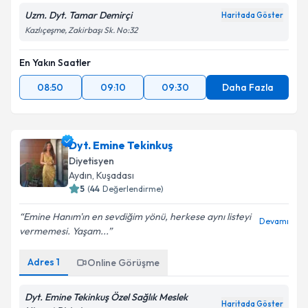
Uzm. Dyt. Tamar Demirçi
Haritada Göster
Kazlıçeşme, Zakirbaşı Sk. No:32
En Yakın Saatler
08:50
09:10
09:30
Daha Fazla
Dyt. Emine Tekinkuş
Diyetisyen
Aydın
,
Kuşadası
5
(
44
Değerlendirme)
Emine Hanım'ın en sevdiğim yönü, herkese aynı listeyi
Devamı
vermemesi. Yaşam...
Adres
1
Online Görüşme
Dyt. Emine Tekinkuş Özel Sağlık Meslek
Haritada Göster