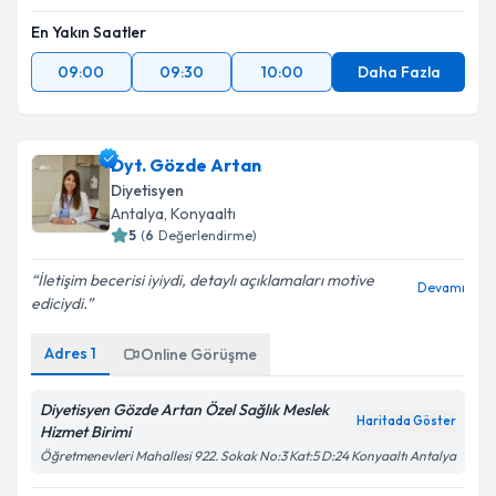
En Yakın Saatler
09:00
09:30
10:00
Daha Fazla
Dyt. Gözde Artan
Diyetisyen
Antalya
,
Konyaaltı
5
(
6
Değerlendirme)
İletişim becerisi iyiydi, detaylı açıklamaları motive
Devamı
ediciydi.
Adres
1
Online Görüşme
Diyetisyen Gözde Artan Özel Sağlık Meslek
Haritada Göster
Hizmet Birimi
Öğretmenevleri Mahallesi 922. Sokak No:3 Kat:5 D:24 Konyaaltı Antalya