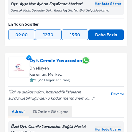
Dyt. Ayşe Nur Ayhan Zayıflama Merkezi
Haritada Göster
Sancak Mah. Sevenler Sok. Yanartaş Sit. No :8/F Selçuklu Konya
En Yakın Saatler
09:00
12:30
13:30
Daha Fazla
Dyt. Cemile Yavuzaslan
Diyetisyen
Karaman
,
Merkez
5
(
27
Değerlendirme)
İlgi ve alakasından, hazırladığı listelerin
Devamı
sürdürülebilirliğinden o kadar memnunum ki....
Adres
1
Online Görüşme
Özel Dyt. Cemile Yavuzaslan Sağlık Meslek
Haritada Göster