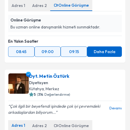
Online Görüşme
Adres
1
Adres
2
Online Görüşme
Bu uzman online danışmanlık hizmeti sunmaktadır.
En Yakın Saatler
08:45
09:00
09:15
Daha Fazla
Dyt. Metin Öztürk
Diyetisyen
Kütahya
,
Merkez
5
(
314
Değerlendirme)
Çok ilgili bir beyefendi işindede çok iyi çevremdeki
Devamı
arkadaşlardan biliyorum...
Adres
1
Adres
2
Online Görüşme