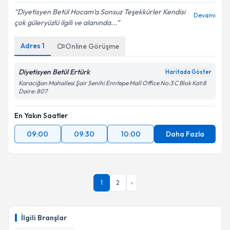
Diyetisyen Betül Hocam’a Sonsuz Teşekkürler Kendisi
Devamı
çok güleryüzlü ilgili ve alanında...
Adres
1
Online Görüşme
Diyetisyen Betül Ertürk
Haritada Göster
Karaciğan Mahallesi Şair Senihi Enntepe Mall Office No:3 C Blok Kat:8
Daire: 807
En Yakın Saatler
09:00
09:30
10:00
Daha Fazla
1
2
›
İlgili Branşlar