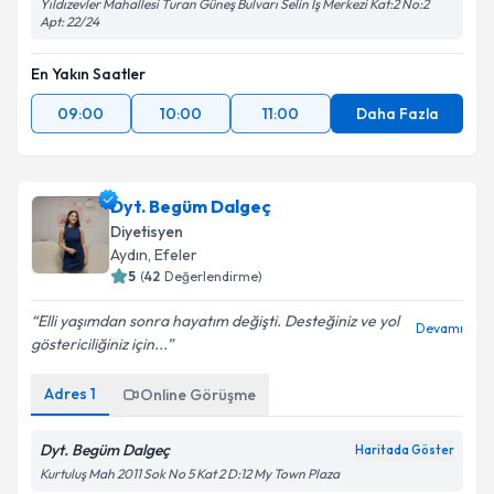
Yıldızevler Mahallesi Turan Güneş Bulvarı Selin İş Merkezi Kat:2 No:2
Apt: 22/24
En Yakın Saatler
09:00
10:00
11:00
Daha Fazla
Dyt. Begüm Dalgeç
Diyetisyen
Aydın
,
Efeler
5
(
42
Değerlendirme)
Elli yaşımdan sonra hayatım değişti. Desteğiniz ve yol
Devamı
göstericiliğiniz için...
Adres
1
Online Görüşme
Dyt. Begüm Dalgeç
Haritada Göster
Kurtuluş Mah 2011 Sok No 5 Kat 2 D:12 My Town Plaza