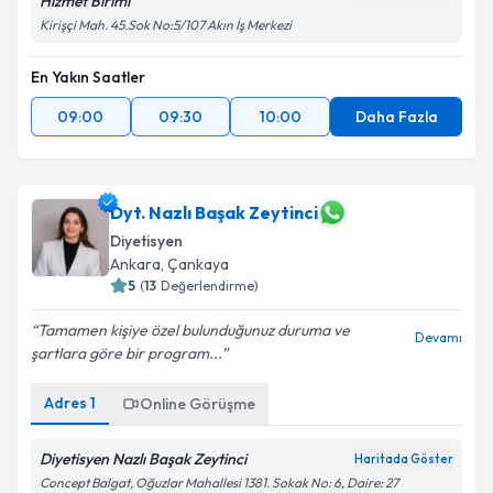
Hizmet Birimi
Kirişçi Mah. 45.Sok No:5/107 Akın İş Merkezi
En Yakın Saatler
09:00
09:30
10:00
Daha Fazla
Dyt. Nazlı Başak Zeytinci
Diyetisyen
Ankara
,
Çankaya
5
(
13
Değerlendirme)
Tamamen kişiye özel bulunduğunuz duruma ve
Devamı
şartlara göre bir program...
Adres
1
Online Görüşme
Diyetisyen Nazlı Başak Zeytinci
Haritada Göster
Concept Balgat, Oğuzlar Mahallesi 1381. Sokak No: 6, Daire: 27