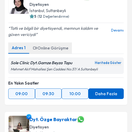
Diyetisyen
İstanbul
,
Sultanbeyli
5
(
12
Değerlendirme)
Tatlı ve bilgili bir diyetisyendi, memnun kaldım ve
Devamı
güven vericiydi
Adres
1
Online Görüşme
Sole Clinic Dyt.Gamze Beyza Tapu
Haritada Göster
Mehmet Akif Mahallesi Şen Caddesi No:37/ A Sultanbeyli
En Yakın Saatler
09:00
09:30
10:00
Daha Fazla
Dyt. Özge Bayraktar
Diyetisyen