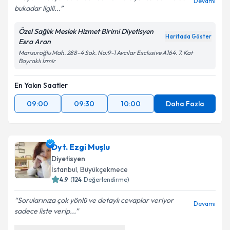
Devamı
bukadar ilgili...
Özel Sağlık Meslek Hizmet Birimi Diyetisyen
Haritada Göster
Esra Aran
Mansuroğlu Mah. 288-4 Sok. No:9-1 Avcılar Exclusive A164. 7. Kat
Bayraklı İzmir
En Yakın Saatler
09:00
09:30
10:00
Daha Fazla
Dyt. Ezgi Muşlu
Diyetisyen
İstanbul
,
Büyükçekmece
4.9
(
124
Değerlendirme)
Sorularınıza çok yönlü ve detaylı cevaplar veriyor
Devamı
sadece liste verip...