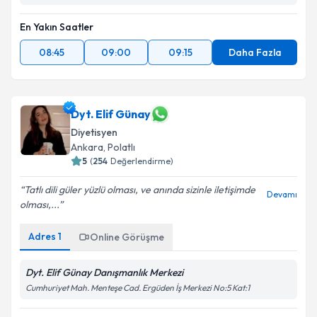
En Yakın Saatler
08:45
09:00
09:15
Daha Fazla
Dyt. Elif Günay
Diyetisyen
Ankara
,
Polatlı
5
(
254
Değerlendirme)
Tatlı dili güler yüzlü olması, ve anında sizinle iletişimde
Devamı
olması,...
Adres
1
Online Görüşme
Dyt. Elif Günay Danışmanlık Merkezi
Cumhuriyet Mah. Menteşe Cad. Ergüden İş Merkezi No:5 Kat:1