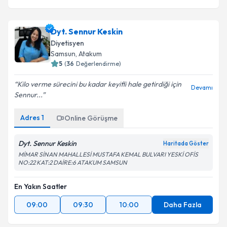
Dyt. Sennur Keskin
Diyetisyen
Samsun
,
Atakum
5
(
36
Değerlendirme)
Kilo verme sürecini bu kadar keyifli hale getirdiği için
Devamı
Sennur...
Adres
1
Online Görüşme
Dyt. Sennur Keskin
Haritada Göster
MİMAR SİNAN MAHALLESİ MUSTAFA KEMAL BULVARI YESKİ OFİS
NO:22 KAT:2 DAİRE:6 ATAKUM SAMSUN
En Yakın Saatler
09:00
09:30
10:00
Daha Fazla