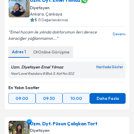
Uzm. Dyt. Emel Yılmaz
Diyetisyen
Ankara
,
Çankaya
5
(
1
Değerlendirme)
Emel hocam ile yılında doktorumun ileri derece
Devamı
karaciğer yağlanmamın...
Adres
1
Online Görüşme
Uzm. Diyetisyen Emel Yılmaz
Haritada Göster
Next Level Rezidans B Blok 5. Kat No:502
En Yakın Saatler
09:00
09:30
10:00
Daha Fazla
Uzm. Dyt. Füsun Çalışkan Tort
Diyetisyen