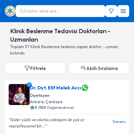
Doktor, klinik ara...
Klinik Beslenme Tedavisi Doktorları -
Uzmanları
Toplam
57
Klinik Beslenme
tedavisi yapan doktor - uzman
bulundu.
Filtrele
Akıllı Sıralama
Dr. Dyt. Elif Melek Avcı
Diyetisyen
Ankara
,
Çankaya
5
(
1129
Değerlendirme)
Güler yüzlü ve olumlu yaklaşımı ile çok iyi
Devamı
veprpfesuonel bir...