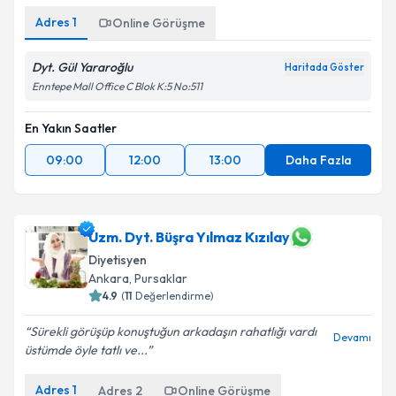
Adres
1
Online Görüşme
Dyt. Gül Yararoğlu
Haritada Göster
Enntepe Mall Office C Blok K:5 No:511
En Yakın Saatler
09:00
12:00
13:00
Daha Fazla
Uzm. Dyt. Büşra Yılmaz Kızılay
Diyetisyen
Ankara
,
Pursaklar
4.9
(
11
Değerlendirme)
Sürekli görüşüp konuştuğun arkadaşın rahatlığı vardı
Devamı
üstümde öyle tatlı ve...
Adres
1
Adres
2
Online Görüşme