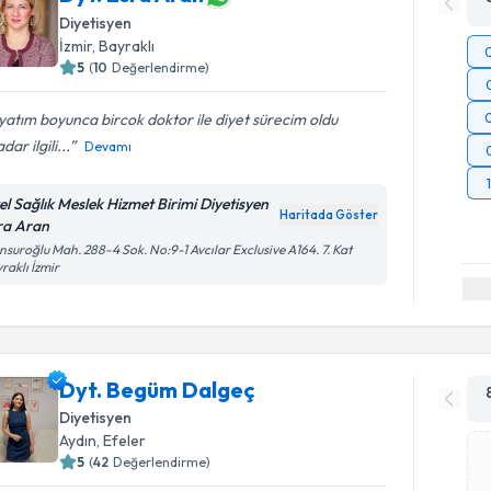
Diyetisyen
İzmir
, Bayraklı
5
(
10
Değerlendirme)
atım boyunca bircok doktor ile diyet sürecim oldu
dar ilgili...
Devamı
el Sağlık Meslek Hizmet Birimi Diyetisyen
Haritada Göster
ra Aran
suroğlu Mah. 288-4 Sok. No:9-1 Avcılar Exclusive A164. 7. Kat
raklı İzmir
Dyt. Begüm Dalgeç
Diyetisyen
Aydın
, Efeler
5
(
42
Değerlendirme)