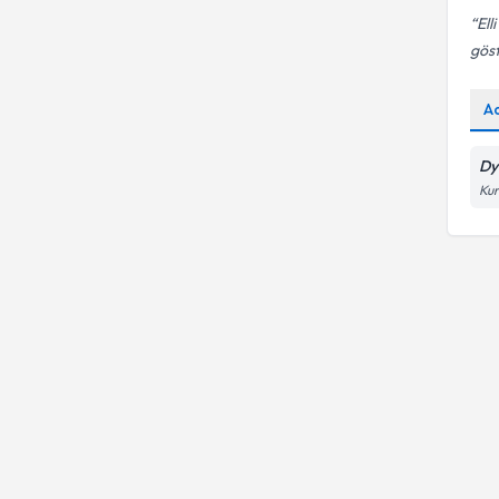
Ell
göst
A
Dy
Kur