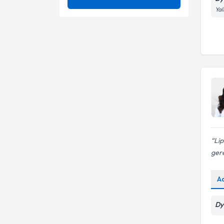
Yal
Ağırlık kaybı
Ünvan
6 – 24 aylık bebek beslenmesi
Ağırlık kazanımı
Adölesan Beslenmesi
OKAN ÜNİVERSİTESİ
Ağırlık kontrolü
Adolesanlarda kilo kontrolü
Dyt.
Ağırlık Yönetimi
Ağırlık kontrolü
Akdeniz Tipi Beslenme
Akdeniz Tipi Beslenme
Akne tedavisi ve beslenme
Alerji Durumlarında Beslenme
Lip
Alerji(Eliminasyon) Diyeti
Alerji ve Cilt Hastalıklarında
gere
Beslenme Tedavisi
Alerji ve intöleranslarda
Alkol Bırakma
beslenme tedavileri
A
Aletli pilates
Alzheimer hastalarında
beslenme
Dy
Andulasyon terapi sistemi (
bütünsel ve bölgesel incelme-