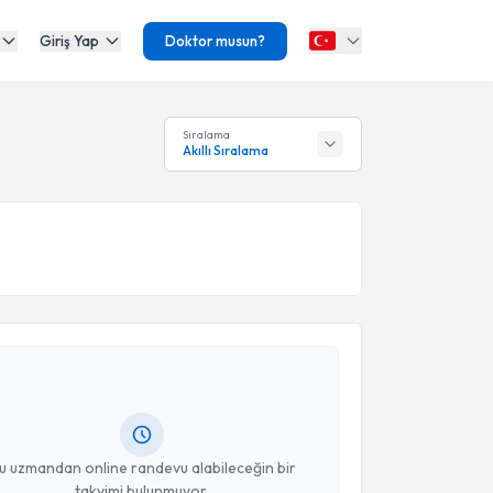
Giriş Yap
Doktor musun?
Sıralama
Akıllı Sıralama
akvimi Talebi
m Arslan
için randevu takvimi talebi oluşturun. Size bu
ndevu almanız için bir takvim hazırlandığında e-
lgilendireceğiz.
resiniz
u uzmandan online randevu alabileceğin bir
takvimi bulunmuyor.