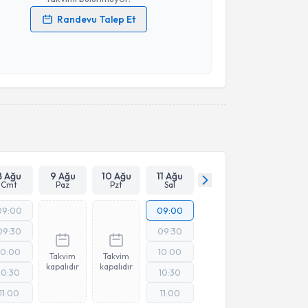
Randevu Talep Et
 verilerimin işlenmesine ilişkin
Aydınlatma Metni
'ni
 ve kişisel verilerimin belirtilen kapsamda
esini kabul ediyorum.
Takvim Talebini Gönder
8 Ağu
9 Ağu
10 Ağu
11 Ağu
Cmt
Paz
Pzt
Sal
09:00
09:00
09:30
09:30
10:00
10:00
Takvim
Takvim
kapalıdır
kapalıdır
10:30
10:30
11:00
11:00