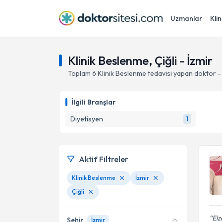
Uzmanlar
Klin
Klinik Beslenme, Çiğli - İzmir
Toplam
6
Klinik Beslenme
tedavisi yapan doktor 
İlgili Branşlar
Diyetisyen
1
Aktif Filtreler
Klinik Beslenme
İzmir
Çiğli
Elz
Şehir
İzmir