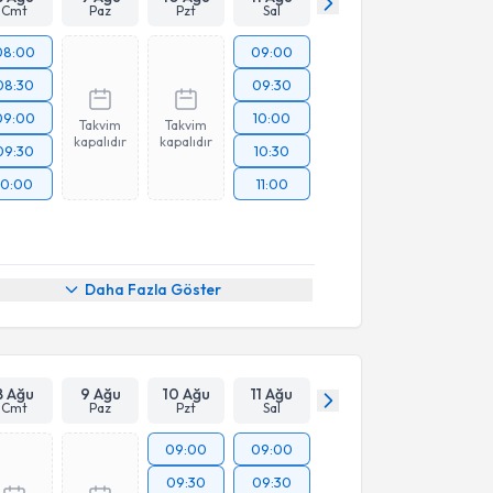
Cmt
Paz
Pzt
Sal
08:00
09:00
08:30
09:30
09:00
10:00
Takvim
Takvim
kapalıdır
kapalıdır
09:30
10:30
10:00
11:00
Daha Fazla Göster
8 Ağu
9 Ağu
10 Ağu
11 Ağu
Cmt
Paz
Pzt
Sal
09:00
09:00
09:30
09:30