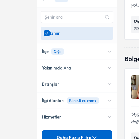
yol..
Di
821
İzmir
İlçe
Çiğli
Bölg
Yakınımda Ara
Branşlar
Konumuma yakın uzmanları
Karşıyaka
göster
Bayraklı
İlgi Alanları
Klinik Beslenme
Çiğli
Ayç
Hizmetler
Diyetisyen
değ
Konak
Mezuniyet
Adölesan Çağı Beslenme
Daha Fazla Filtre
Dy