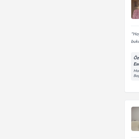
Hay
buka
Öz
Es
Man
Bay