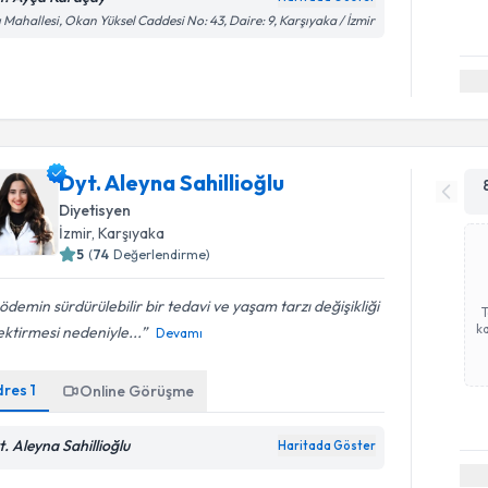
ı Mahallesi, Okan Yüksel Caddesi No: 43, Daire: 9, Karşıyaka / İzmir
Dyt. Aleyna Sahillioğlu
Diyetisyen
İzmir
, Karşıyaka
5
(
74
Değerlendirme)
ödemin sürdürülebilir bir tedavi ve yaşam tarzı değişikliği
ka
ktirmesi nedeniyle...
Devamı
dres
1
Online Görüşme
t. Aleyna Sahillioğlu
Haritada Göster