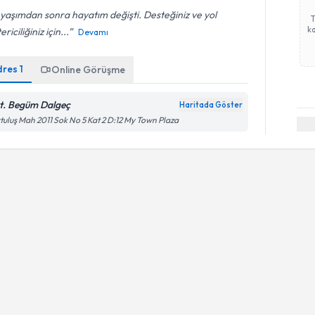
i yaşımdan sonra hayatım değişti. Desteğiniz ve yol
ka
ericiliğiniz için...
Devamı
dres
1
Online Görüşme
t. Begüm Dalgeç
Haritada Göster
tuluş Mah 2011 Sok No 5 Kat 2 D:12 My Town Plaza