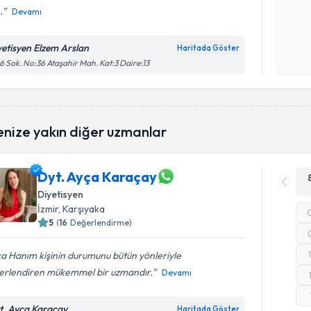
.
Devamı
Kişisel
okudum
yetisyen Elzem Arslan
Haritada Göster
işlenm
6 Sok. No:36 Ataşahir Mah. Kat:3 Daire:13
enize yakın diğer uzmanlar
Dyt. Ayça Karaçay
Diyetisyen
İzmir
, Karşıyaka
5
(
16
Değerlendirme)
a Hanım kişinin durumunu bütün yönleriyle
erlendiren mükemmel bir uzmandır.
Devamı
t. Ayça Karaçay
Haritada Göster