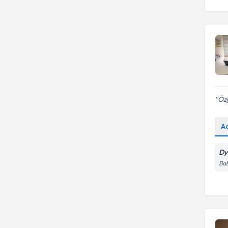
ödem ve toksin atımı )
Özg
A
Dy
Bah