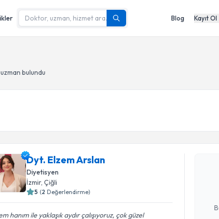
ikler
Blog
Kayıt Ol
- uzman bulundu
Randevu T
Dyt. Elze
Dyt. Elzem Arslan
uzmandan ra
Diyetisyen
posta ile bi
İzmir
, Çiğli
5
(
2
Değerlendirme)
E-posta Ad
B
em hanım ile yaklaşık aydır çalışıyoruz, çok güzel