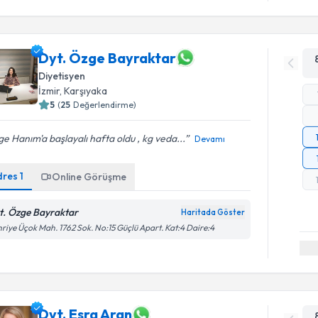
Dyt. Özge Bayraktar
Diyetisyen
İzmir
, Karşıyaka
5
(
25
Değerlendirme)
e Hanım'a başlayalı hafta oldu , kg veda...
Devamı
dres
1
Online Görüşme
t. Özge Bayraktar
Haritada Göster
riye Üçok Mah. 1762 Sok. No:15 Güçlü Apart. Kat:4 Daire:4
Dyt. Esra Aran