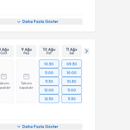
Daha Fazla Göster
8 Ağu
9 Ağu
10 Ağu
11 Ağu
Cmt
Paz
Pzt
Sal
10:30
09:30
11:00
10:00
11:30
10:30
Takvim
Takvim
palıdır
kapalıdır
12:00
11:00
12:30
11:30
Daha Fazla Göster