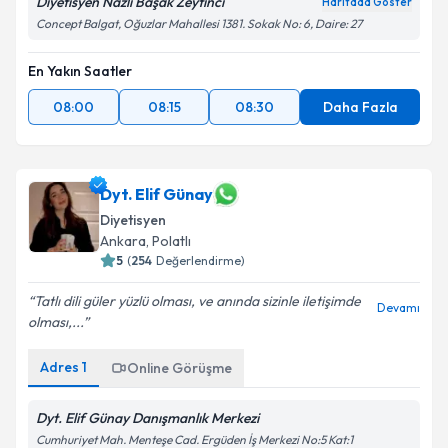
Diyetisyen Nazlı Başak Zeytinci
Haritada Göster
Concept Balgat, Oğuzlar Mahallesi 1381. Sokak No: 6, Daire: 27
En Yakın Saatler
08:00
08:15
08:30
Daha Fazla
Dyt. Elif Günay
Diyetisyen
Ankara
, Polatlı
5
(
254
Değerlendirme)
Tatlı dili güler yüzlü olması, ve anında sizinle iletişimde
Devamı
olması,...
Adres
1
Online Görüşme
Dyt. Elif Günay Danışmanlık Merkezi
Cumhuriyet Mah. Menteşe Cad. Ergüden İş Merkezi No:5 Kat:1