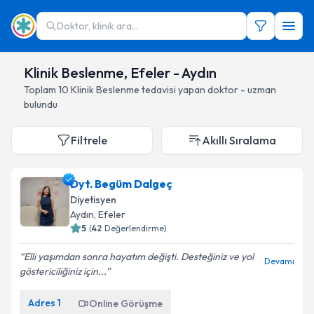
Doktor, klinik ara...
Klinik Beslenme, Efeler - Aydın
Toplam
10
Klinik Beslenme
tedavisi yapan doktor - uzman
bulundu
Filtrele
Akıllı Sıralama
Dyt. Begüm Dalgeç
Diyetisyen
Aydın
, Efeler
5
(
42
Değerlendirme)
Elli yaşımdan sonra hayatım değişti. Desteğiniz ve yol
Devamı
göstericiliğiniz için...
Adres
1
Online Görüşme