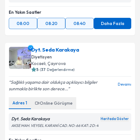
En Yakın Saatler
08:00
08:20
08:40
Daha Fazla
Dyt. Seda Karakaya
Diyetisyen
Kocaeli
, Çayırova
5
(
37
Değerlendirme)
Sağlıklı yaşama dair oldukça açıklayıcı bilgiler
Devamı
sunmakla birlikte son derece...
Adres
1
Online Görüşme
Dyt. Seda Karakaya
Haritada Göster
AKSE MAH. VEYSEL KARANİ CAD. NO: 66 KAT: 2 D: 4