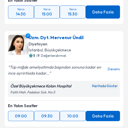
En Yakın Saatler
Yarın
Yarın
Yarın
Daha Fazla
14:30
15:00
15:30
Uzm. Dyt. Mervenur Ündil
Diyetisyen
İstanbul
, Büyükçekmece
5
(
9
Değerlendirme)
Tüp miğde ameliyatimda başından sonuna kadar en
Devamı
ince ayrintisida kadar...
Özel Büyükçekmece Kolan Hospital
Haritada Göster
Fatih Mah. Fedakar Sok. No:3
En Yakın Saatler
09:00
09:30
10:00
Daha Fazla