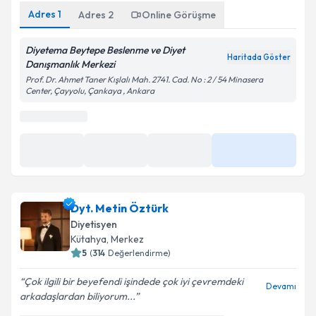
Adres
1
Adres
2
Online Görüşme
Diyetema Beytepe Beslenme ve Diyet
Haritada Göster
Danışmanlık Merkezi
Prof. Dr. Ahmet Taner Kışlalı Mah. 2741. Cad. No : 2 / 54 Minasera
Center, Çayyolu, Çankaya , Ankara
Dyt. Metin Öztürk
Diyetisyen
Kütahya
, Merkez
5
(
314
Değerlendirme)
Çok ilgili bir beyefendi işindede çok iyi çevremdeki
Devamı
arkadaşlardan biliyorum...