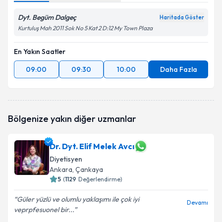
Dyt. Begüm Dalgeç
Haritada Göster
Kurtuluş Mah 2011 Sok No 5 Kat 2 D:12 My Town Plaza
En Yakın Saatler
09:00
09:30
10:00
Daha Fazla
Bölgenize yakın diğer uzmanlar
Dr. Dyt. Elif Melek Avcı
Diyetisyen
Ankara
, Çankaya
5
(
1129
Değerlendirme)
Güler yüzlü ve olumlu yaklaşımı ile çok iyi
Devamı
veprpfesuonel bir...