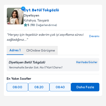
Dyt. Betül Tokgözlü
Diyetisyen
Kütahya
, Tavşanlı
5
(
110
Değerlendirme)
Herşey için teşekkür ederim çok iyi zayıflama süreci
Devamı
sağladığınız...
Adres
1
Online Görüşme
Diyetisyen Betül Tokgözlü
Haritada Göster
Yenimahalle Serdar Sok. No:17 Kat:1 Daire:1
En Yakın Saatler
08:00
08:20
08:40
Daha Fazla