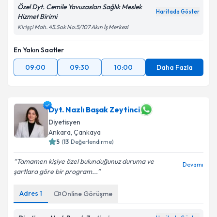
Özel Dyt. Cemile Yavuzaslan Sağlık Meslek
Haritada Göster
Hizmet Birimi
Kirişçi Mah. 45.Sok No:5/107 Akın İş Merkezi
En Yakın Saatler
09:00
09:30
10:00
Daha Fazla
Dyt. Nazlı Başak Zeytinci
Diyetisyen
Ankara
, Çankaya
5
(
13
Değerlendirme)
Tamamen kişiye özel bulunduğunuz duruma ve
Devamı
şartlara göre bir program...
Adres
1
Online Görüşme