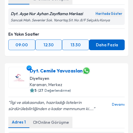
Dyt. Ayşe Nur Ayhan Zayıflama Merkezi
Haritada Göster
Sancak Mah. Sevenler Sok. Yanartaş Sit. No :8/F Selçuklu Konya
En Yakın Saatler
09:00
12:30
13:30
Daha Fazla
Dyt. Cemile Yavuzaslan
Diyetisyen
Karaman
, Merkez
5
(
27
Değerlendirme)
İlgi ve alakasından, hazırladığı listelerin
Devamı
sürdürülebilirliğinden o kadar memnunum ki....
Adres
1
Online Görüşme