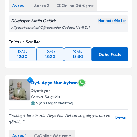
Adres
1
Adres
2
Online Görüşme
Diyetisyen Metin Öztürk
Haritada Göster
Alipaşa Mahallesi Öğretmenler Caddesi No:11 D:1
En Yakın Saatler
10 Ağu
10 Ağu
10 Ağu
Daha Fazla
12:30
13:20
13:30
Dyt. Ayşe Nur Ayhan
Diyetisyen
Konya
, Selçuklu
5
(
68
Değerlendirme)
Yaklaşık bir süredir Ayşe Nur Ayhan ile çalışıyorum ve
Devamı
gönül...
Adres
1
Online Görüşme