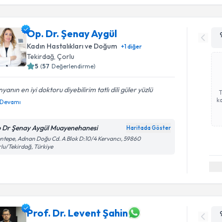
Op. Dr. Şenay Aygül
Kadın Hastalıkları ve Doğum
+
1
diğer
Tekirdağ
,
Çorlu
5
(
57
Değerlendirme)
yanın en iyi doktoru diyebilirim tatlı dili güler yüzlü
ka
Devamı
 Dr Şenay Aygül Muayenehanesi
Haritada Göster
ntepe, Adnan Doğu Cd. A Blok D:10/4 Kervancı, 59860
lu/Tekirdağ, Türkiye
Prof. Dr. Levent Şahin