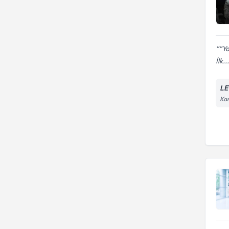
“Ya
İlk...
LE
Kar