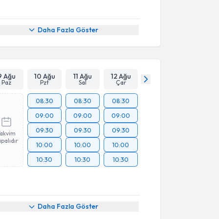
Daha Fazla Göster
9 Ağu
10 Ağu
11 Ağu
12 Ağu
Paz
Pzt
Sal
Çar
08:30
08:30
08:30
09:00
09:00
09:00
09:30
09:30
09:30
Takvim
palıdır
10:00
10:00
10:00
10:30
10:30
10:30
Daha Fazla Göster