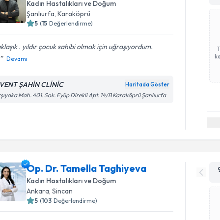
Kadın Hastalıkları ve Doğum
Şanlıurfa
,
Karaköprü
5
(
15
Değerlendirme)
klaşık . yıldır çocuk sahibi olmak için uğraşıyordum.
ka
Devamı
VENT ŞAHİN CLİNİC
Haritada Göster
şıyaka Mah. 401. Sok. Eyüp Direkli Apt. 14/B Karaköprü Şanlıurfa
Op. Dr. Tamella Taghiyeva
Kadın Hastalıkları ve Doğum
Ankara
,
Sincan
5
(
103
Değerlendirme)