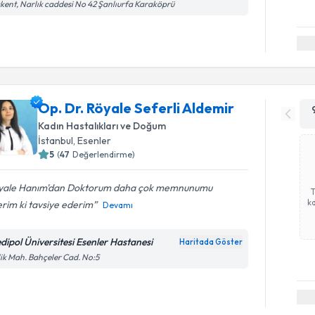
kent, Narlık caddesi No 42 Şanlıurfa Karaköprü
Op. Dr. Röyale Seferli Aldemir
Kadın Hastalıkları ve Doğum
İstanbul
,
Esenler
5
(
47
Değerlendirme)
yale Hanım'dan Doktorum daha çok memnunumu
ka
rim ki tavsiye ederim
Devamı
dipol Üniversitesi Esenler Hastanesi
Haritada Göster
lik Mah. Bahçeler Cad. No:5