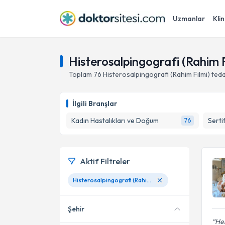
Uzmanlar
Klin
Histerosalpingografi (Rahim F
Toplam
76
Histerosalpingografi (Rahim Filmi)
teda
İlgili Branşlar
Kadın Hastalıkları ve Doğum
Serti
76
Aktif Filtreler
Histerosalpingografi (Rahim Filmi)
Şehir
Her