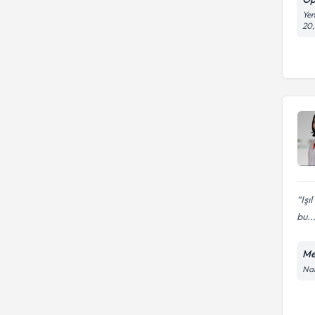
Yen
20,
Işı
bu..
Me
Nam