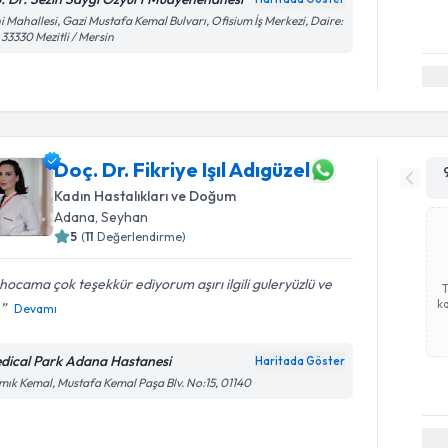
i Mahallesi, Gazi Mustafa Kemal Bulvarı, Ofisium İş Merkezi, Daire:
 33330 Mezitli / Mersin
Doç. Dr. Fikriye Işıl Adıgüzel
Kadın Hastalıkları ve Doğum
Adana
,
Seyhan
5
(
11
Değerlendirme)
l hocama çok teşekkür ediyorum aşırı ilgili guleryüzlü ve
ka
.
Devamı
dical Park Adana Hastanesi
Haritada Göster
ık Kemal, Mustafa Kemal Paşa Blv. No:15, 01140