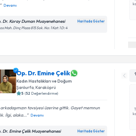
ka
Devamı
. Dr. Koray Duman Muayenehanesi
Haritada Göster
os Mah. Dinç Plaza 815 Sok. No: 1 Kat: 1 D: 4
Op. Dr. Emine Çelik
Kadın Hastalıkları ve Doğum
Şanlıurfa
,
Karaköprü
5
(
52
Değerlendirme)
 arkadaşımızın tavsiyesi üzerine gittik. Gayet memnun
ka
ık. İlgi, alaka...
Devamı
. Dr. Emine Çelik Muayenehanesi
Haritada Göster