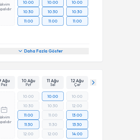
10:00
10:00
10:00
Takvim
palıdır
10:30
10:30
10:30
11:00
11:00
11:00
Daha Fazla Göster
9 Ağu
10 Ağu
11 Ağu
12 Ağu
Paz
Pzt
Sal
Çar
10:00
10:00
10:00
10:30
10:30
12:00
11:00
11:00
13:00
Takvim
palıdır
11:30
11:30
13:30
12:00
12:00
14:00