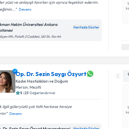
er yüzü ve anlayışlı tavırları için ayrıca teşekkür ederim.
ka
eğimin...
Devamı
kman Hekim Üniversitesi Ankara
Haritada Göster
stanesi
içen Mh, Polatlı 2 Caddesi, İdil Sk. No:44
Op. Dr. Sezin Saygı Özyurt
Kadın Hastalıkları ve Doğum
Mersin
,
Mezitli
5
(
23
Değerlendirme)
 ilgili güleryüzlü çok tatlı herkese tavsiye
ka
rim
Devamı
. Dr. Sezin Saygı Özyurt Muayenehanesi
Haritada Göster