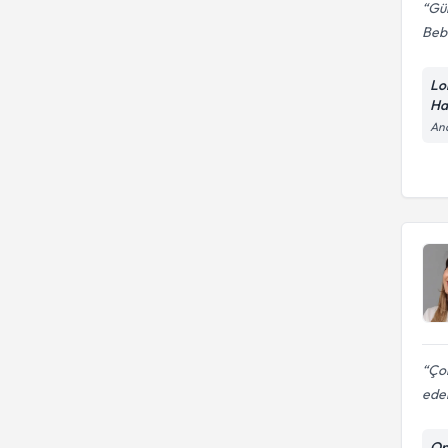
Gül
Beb
Lo
Ha
And
Çok
ede
Op