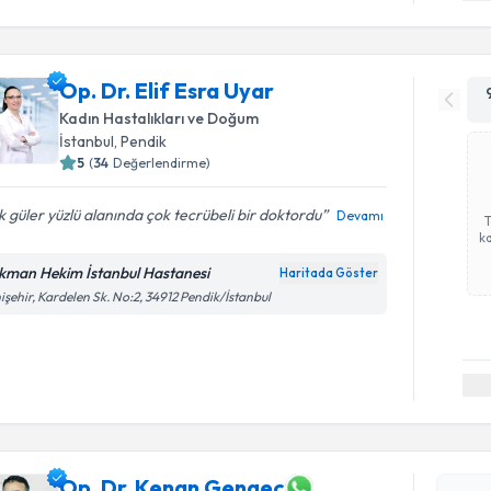
Op. Dr. Elif Esra Uyar
Kadın Hastalıkları ve Doğum
İstanbul
,
Pendik
5
(
34
Değerlendirme)
 güler yüzlü alanında çok tecrübeli bir doktordu
Devamı
ka
kman Hekim İstanbul Hastanesi
Haritada Göster
işehir, Kardelen Sk. No:2, 34912 Pendik/İstanbul
Randevu T
Op. Dr. K
Size bu uzm
hazırlandığ
Op. Dr. Kenan Gengeç