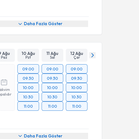
Daha Fazla Göster
9 Ağu
10 Ağu
11 Ağu
12 Ağu
Paz
Pzt
Sal
Çar
09:00
09:00
09:00
09:30
09:30
09:30
10:00
10:00
10:00
Takvim
palıdır
10:30
10:30
10:30
11:00
11:00
11:00
Daha Fazla Göster