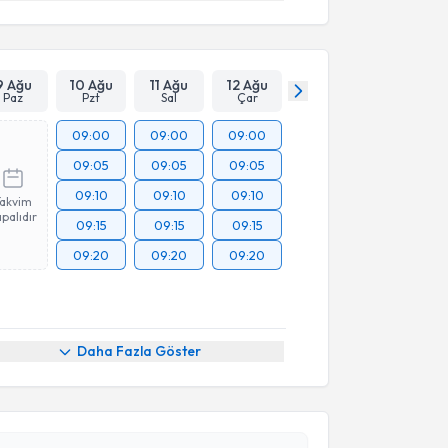
9 Ağu
10 Ağu
11 Ağu
12 Ağu
Paz
Pzt
Sal
Çar
09:00
09:00
09:00
09:05
09:05
09:05
09:10
09:10
09:10
Takvim
palıdır
09:15
09:15
09:15
09:20
09:20
09:20
akvimi Talebi
Daha Fazla Göster
enan Gengeç
için randevu takvimi talebi oluşturun.
andan randevu almanız için bir takvim
ında e-posta ile bilgilendireceğiz.