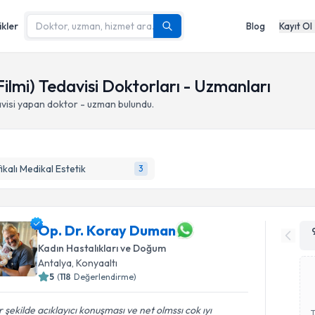
ikler
Blog
Kayıt Ol
ilmi) Tedavisi Doktorları - Uzmanları
visi yapan doktor - uzman bulundu.
fikalı Medikal Estetik
3
Op. Dr. Koray Duman
Kadın Hastalıkları ve Doğum
Antalya
,
Konyaaltı
5
(
118
Değerlendirme)
 şekilde acıklayıcı konuşması ve net olmssı cok ıyı