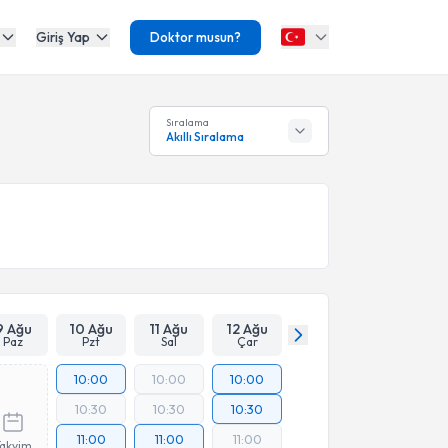
Giriş Yap
Doktor musun?
Sıralama
Akıllı Sıralama
9 Ağu
10 Ağu
11 Ağu
12 Ağu
Paz
Pzt
Sal
Çar
10:00
10:00
10:00
10:30
10:30
10:30
11:00
11:00
11:00
Takvim