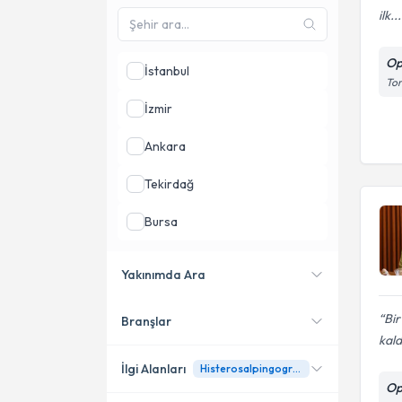
ilk...
Op
İstanbul
Tor
İzmir
Ankara
Tekirdağ
Bursa
Şanlıurfa
Yakınımda Ara
Eskişehir
Bir
Branşlar
Konumuma yakın uzmanları
kald
göster
İlgi Alanları
Histerosalpingografi (Rahim Filmi)
Op