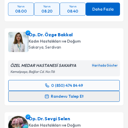
Yarın
Yarın
Yarın
Daha Fazla
08:00
08:20
08:40
Op. Dr. Özge Bakkal
Kadın Hastalıkları ve Doğum
Sakarya
, Serdivan
ÖZEL MEDAR HASTANESİ SAKARYA
Haritada Göster
Kemalpaşa, Bağlar Cd. No:116
0 (850) 474 84 49
Randevu Takvimi Talebi
Randevu Talep Et
Op. Dr. Özge Bakkal
için randevu takvimi talebi
oluşturun. Size bu uzmandan randevu almanız için bir
Op. Dr. Sevgi Selen
takvim hazırlandığında e-posta ile bilgilendireceğiz.
Kadın Hastalıkları ve Doğum