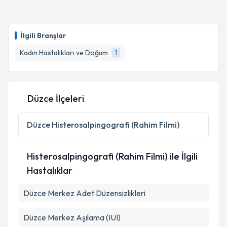
Takvim Talebini Gönder
Op. Dr. Muhsin Tatoğlu
için randevu takvimi talebi
oluşturun. Size bu uzmandan randevu almanız için bir
İlgili Branşlar
takvim hazırlandığında e-posta ile bilgilendireceğiz.
Kadın Hastalıkları ve Doğum
1
E-posta Adresiniz
Düzce İlçeleri
Kişisel verilerimin işlenmesine ilişkin
Aydınlatma
Metni
'ni okudum ve kişisel verilerimin belirtilen
Düzce
Histerosalpingografi (Rahim Filmi)
kapsamda işlenmesini kabul ediyorum.
Histerosalpingografi (Rahim Filmi) ile İlgili
Takvim Talebini Gönder
Hastalıklar
Düzce Merkez Adet Düzensizlikleri
Düzce Merkez Aşılama (IUI)