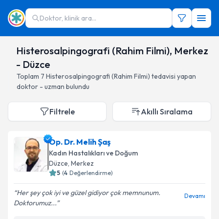
Doktor, klinik ara...
Histerosalpingografi (Rahim Filmi), Merkez
- Düzce
Toplam
7
Histerosalpingografi (Rahim Filmi)
tedavisi yapan
doktor - uzman bulundu
Filtrele
Akıllı Sıralama
Op. Dr. Melih Şaş
Kadın Hastalıkları ve Doğum
Düzce
, Merkez
5
(
4
Değerlendirme)
Her şey çok iyi ve güzel gidiyor çok memnunum.
Devamı
Doktorumuz...