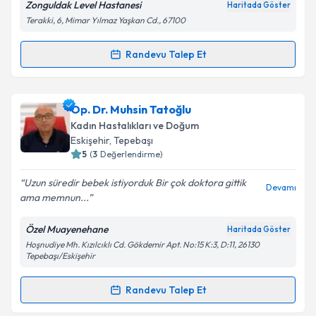
Zonguldak Level Hastanesi
Haritada Göster
Kişisel verilerimin işlenmesine ilişkin
Aydınlatma
Terakki, 6, Mimar Yılmaz Yaşkan Cd., 67100
Metni
'ni okudum ve kişisel verilerimin belirtilen
kapsamda işlenmesini kabul ediyorum.
Randevu Talep Et
Randevu Takvimi Talebi
Takvim Talebini Gönder
Op. Dr. Selen Seyhan Baydağ
için randevu takvimi
Op. Dr. Muhsin Tatoğlu
talebi oluşturun. Size bu uzmandan randevu almanız
Kadın Hastalıkları ve Doğum
için bir takvim hazırlandığında e-posta ile
Eskişehir
, Tepebaşı
bilgilendireceğiz.
5
(
3
Değerlendirme)
E-posta Adresiniz
Uzun süredir bebek istiyorduk Bir çok doktora gittik
Devamı
ama memnun...
Özel Muayenehane
Haritada Göster
Hoşnudiye Mh. Kızılcıklı Cd. Gökdemir Apt. No:15 K:3, D:11, 26130
Kişisel verilerimin işlenmesine ilişkin
Aydınlatma
Tepebaşı/Eskişehir
Metni
'ni okudum ve kişisel verilerimin belirtilen
kapsamda işlenmesini kabul ediyorum.
Randevu Talep Et
Randevu Takvimi Talebi