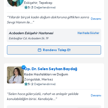
E-posta Adresiniz
Eskişehir
, Tepebaşı
5
(
3
Değerlendirme)
Yıllardır birçok kadın doğum doktoruna gittikten sonra
Devamı
Sevgi Hanım ile...
Kişisel verilerimin işlenmesine ilişkin
Aydınlatma
Metni
'ni okudum ve kişisel verilerimin belirtilen
Acıbadem Eskişehir Hastanesi
Haritada Göster
kapsamda işlenmesini kabul ediyorum.
Eskibağlar Cd. Acıbadem Sk. 19
Takvim Talebini Gönder
Randevu Talep Et
Randevu Takvimi Talebi
Op. Dr. Sevgi Selen
için randevu takvimi talebi
Op. Dr. Selen Seyhan Baydağ
oluşturun. Size bu uzmandan randevu almanız için bir
Kadın Hastalıkları ve Doğum
takvim hazırlandığında e-posta ile bilgilendireceğiz.
Zonguldak
, Merkez
5
(
2
Değerlendirme)
E-posta Adresiniz
Selen hoca güleryüzlü, rahat ve anlaşılır şekilde
Devamı
konulabildiğim birisi. Kendisiyle...