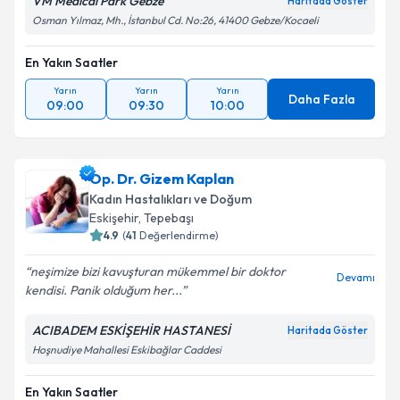
VM Medical Park Gebze
Haritada Göster
Osman Yılmaz, Mh., İstanbul Cd. No:26, 41400 Gebze/Kocaeli
En Yakın Saatler
Yarın
Yarın
Yarın
Daha Fazla
09:00
09:30
10:00
Op. Dr. Gizem Kaplan
Kadın Hastalıkları ve Doğum
Eskişehir
, Tepebaşı
4.9
(
41
Değerlendirme)
neşimize bizi kavuşturan mükemmel bir doktor
Devamı
kendisi. Panik olduğum her...
ACIBADEM ESKİŞEHİR HASTANESİ
Haritada Göster
Hoşnudiye Mahallesi Eskibağlar Caddesi
En Yakın Saatler