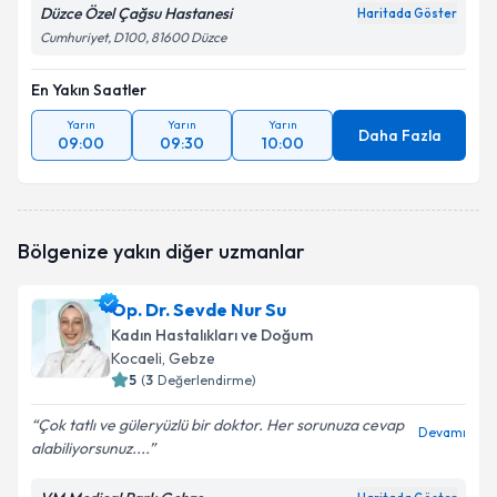
Düzce Özel Çağsu Hastanesi
Haritada Göster
Cumhuriyet, D100, 81600 Düzce
En Yakın Saatler
Yarın
Yarın
Yarın
Daha Fazla
09:00
09:30
10:00
Bölgenize yakın diğer uzmanlar
Op. Dr. Sevde Nur Su
Kadın Hastalıkları ve Doğum
Kocaeli
, Gebze
5
(
3
Değerlendirme)
Çok tatlı ve güleryüzlü bir doktor. Her sorunuza cevap
Devamı
alabiliyorsunuz....