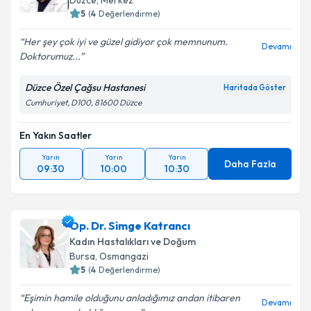
Düzce
, Merkez
5
(
4
Değerlendirme)
Her şey çok iyi ve güzel gidiyor çok memnunum.
Devamı
Doktorumuz...
Düzce Özel Çağsu Hastanesi
Haritada Göster
Cumhuriyet, D100, 81600 Düzce
En Yakın Saatler
Yarın
Yarın
Yarın
Daha Fazla
09:30
10:00
10:30
Op. Dr. Simge Katrancı
Kadın Hastalıkları ve Doğum
Bursa
, Osmangazi
5
(
4
Değerlendirme)
Eşimin hamile olduğunu anladığımız andan itibaren
Devamı