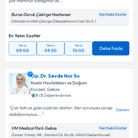
çok memnun kaldığımız ve...
Bursa Doruk Çekirge Hastanesi
Haritada Göster
Dikkaldırım Mah Çekirge Zübeydehanım Cad. No:5, 1
En Yakın Saatler
Yarın
Yarın
Yarın
Daha Fazla
09:00
09:30
10:00
Op. Dr. Sevde Nur Su
Kadın Hastalıkları ve Doğum
Kocaeli
, Gebze
5
(
3
Değerlendirme)
Çok tatlı ve güleryüzlü bir doktor. Her sorunuza cevap
Devamı
alabiliyorsunuz....
VM Medical Park Gebze
Haritada Göster
Osman Yılmaz, Mh., İstanbul Cd. No:26, 41400 Gebze/Kocaeli