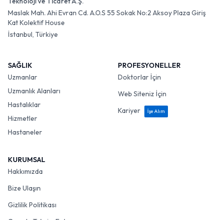
Teknoloji ve Ticaret A.Ş.
Maslak Mah. Ahi Evran Cd. A.O.S 55 Sokak No:2 Aksoy Plaza Giriş
Kat Kolektif House
İstanbul, Türkiye
SAĞLIK
PROFESYONELLER
Uzmanlar
Doktorlar İçin
Uzmanlık Alanları
Web Siteniz İçin
Hastalıklar
Kariyer
İşe Alım
Hizmetler
Hastaneler
KURUMSAL
Hakkımızda
Bize Ulaşın
Gizlilik Politikası