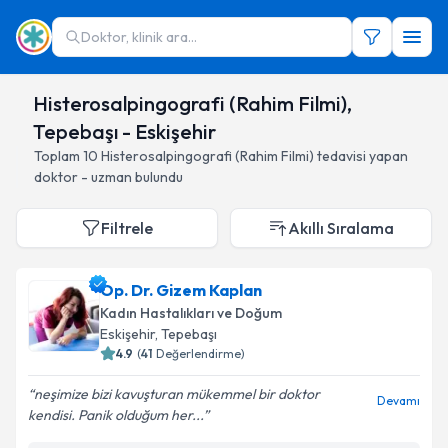
Doktor, klinik ara...
Histerosalpingografi (Rahim Filmi),
Tepebaşı - Eskişehir
Toplam
10
Histerosalpingografi (Rahim Filmi)
tedavisi yapan
doktor - uzman bulundu
Filtrele
Akıllı Sıralama
Op. Dr. Gizem Kaplan
Kadın Hastalıkları ve Doğum
Eskişehir
, Tepebaşı
4.9
(
41
Değerlendirme)
neşimize bizi kavuşturan mükemmel bir doktor
Devamı
kendisi. Panik olduğum her...