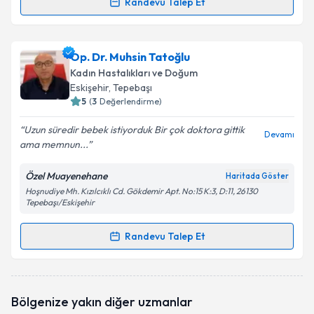
Randevu Talep Et
Randevu Takvimi Talebi
Op. Dr. Sevgi Selen
için randevu takvimi talebi
Op. Dr. Muhsin Tatoğlu
oluşturun. Size bu uzmandan randevu almanız için bir
Kadın Hastalıkları ve Doğum
takvim hazırlandığında e-posta ile bilgilendireceğiz.
Eskişehir
, Tepebaşı
5
(
3
Değerlendirme)
E-posta Adresiniz
Uzun süredir bebek istiyorduk Bir çok doktora gittik
Devamı
ama memnun...
Özel Muayenehane
Haritada Göster
Kişisel verilerimin işlenmesine ilişkin
Aydınlatma
Hoşnudiye Mh. Kızılcıklı Cd. Gökdemir Apt. No:15 K:3, D:11, 26130
Metni
'ni okudum ve kişisel verilerimin belirtilen
Tepebaşı/Eskişehir
kapsamda işlenmesini kabul ediyorum.
Randevu Talep Et
Randevu Takvimi Talebi
Takvim Talebini Gönder
Op. Dr. Muhsin Tatoğlu
için randevu takvimi talebi
Bölgenize yakın diğer uzmanlar
oluşturun. Size bu uzmandan randevu almanız için bir