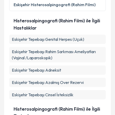
Kişisel verilerimin işlenmesine ilişkin
Aydınlatma
Eskişehir
Histerosalpingografi (Rahim Filmi)
Metni
'ni okudum ve kişisel verilerimin belirtilen
kapsamda işlenmesini kabul ediyorum.
Histerosalpingografi (Rahim Filmi) ile İlgili
Hastalıklar
Takvim Talebini Gönder
Eskişehir Tepebaşı Genital Herpes (Uçuk)
Eskişehir Tepebaşı Rahim Sarkması Ameliyatları
(Vajinal /Laparoskopik)
Eskişehir Tepebaşı Adneksit
Eskişehir Tepebaşı Azalmış Over Rezervi
Eskişehir Tepebaşı Cinsel İsteksizlik
Histerosalpingografi (Rahim Filmi) ile İlgili