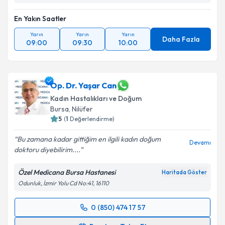
En Yakın Saatler
Yarın
Yarın
Yarın
Daha Fazla
09:00
09:30
10:00
Op. Dr. Yaşar Can
Kadın Hastalıkları ve Doğum
Bursa
, Nilüfer
5
(
1
Değerlendirme)
Bu zamana kadar gittiğim en ilgili kadın doğum
Devamı
doktoru diyebilirim....
Özel Medicana Bursa Hastanesi
Haritada Göster
Odunluk, İzmir Yolu Cd No:41, 16110
0 (850) 474 17 57
Randevu Takvimi Talebi