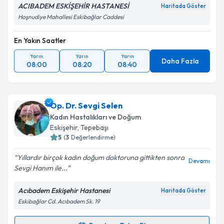
ACIBADEM ESKİŞEHİR HASTANESİ
Haritada Göster
Hoşnudiye Mahallesi Eskibağlar Caddesi
En Yakın Saatler
Yarın
Yarın
Yarın
Daha Fazla
08:00
08:20
08:40
Op. Dr. Sevgi Selen
Kadın Hastalıkları ve Doğum
Eskişehir
, Tepebaşı
5
(
3
Değerlendirme)
Yıllardır birçok kadın doğum doktoruna gittikten sonra
Devamı
Sevgi Hanım ile...
Acıbadem Eskişehir Hastanesi
Haritada Göster
Eskibağlar Cd. Acıbadem Sk. 19