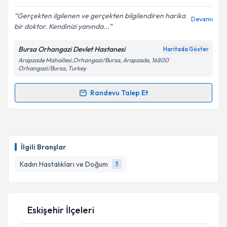
Gerçekten ilgilenen ve gerçekten bilgilendiren harika
Devamı
bir doktor. Kendinizi yanında...
Kişisel verilerimin işlenmesine ilişkin
Aydınlatma
Metni
'ni okudum ve kişisel verilerimin belirtilen
Bursa Orhangazi Devlet Hastanesi
Haritada Göster
kapsamda işlenmesini kabul ediyorum.
Arapzade Mahallesi,Orhangazi/Bursa, Arapzade, 16800
Orhangazi/Bursa, Turkey
Takvim Talebini Gönder
Randevu Talep Et
Randevu Takvimi Talebi
Op. Dr. Salise Mesude Koldaş
için randevu takvimi
talebi oluşturun. Size bu uzmandan randevu almanız
İlgili Branşlar
için bir takvim hazırlandığında e-posta ile
bilgilendireceğiz.
Kadın Hastalıkları ve Doğum
3
E-posta Adresiniz
Eskişehir İlçeleri