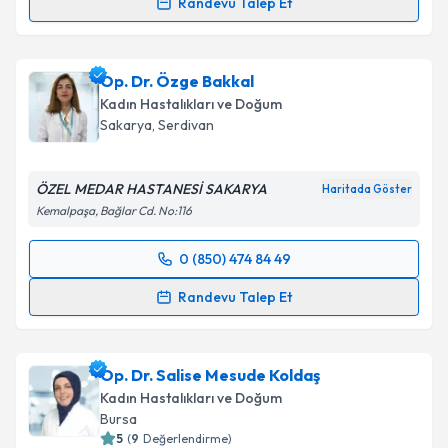
Randevu Talep Et
Op. Dr. Yaşar Can
için randevu takvimi talebi
oluşturun. Size bu uzmandan randevu almanız için bir
Op. Dr. Özge Bakkal
takvim hazırlandığında e-posta ile bilgilendireceğiz.
Kadın Hastalıkları ve Doğum
E-posta Adresiniz
Sakarya
, Serdivan
ÖZEL MEDAR HASTANESİ SAKARYA
Haritada Göster
Kemalpaşa, Bağlar Cd. No:116
Kişisel verilerimin işlenmesine ilişkin
Aydınlatma
Metni
'ni okudum ve kişisel verilerimin belirtilen
0 (850) 474 84 49
kapsamda işlenmesini kabul ediyorum.
Randevu Takvimi Talebi
Randevu Talep Et
Takvim Talebini Gönder
Op. Dr. Özge Bakkal
için randevu takvimi talebi
oluşturun. Size bu uzmandan randevu almanız için bir
Op. Dr. Salise Mesude Koldaş
takvim hazırlandığında e-posta ile bilgilendireceğiz.
Kadın Hastalıkları ve Doğum
E-posta Adresiniz
Bursa
5
(
9
Değerlendirme)