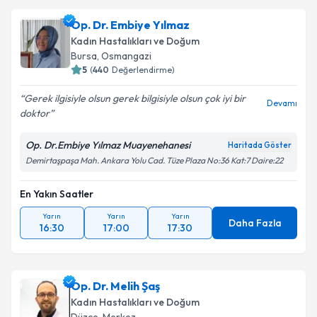
takvim hazırlandığında e-posta ile bilgilendireceğiz.
Op. Dr. Embiye Yılmaz
E-posta Adresiniz
Kadın Hastalıkları ve Doğum
Bursa
, Osmangazi
5
(
440
Değerlendirme)
Gerek ilgisiyle olsun gerek bilgisiyle olsun çok iyi bir
Kişisel verilerimin işlenmesine ilişkin
Aydınlatma
Devamı
doktor
Metni
'ni okudum ve kişisel verilerimin belirtilen
kapsamda işlenmesini kabul ediyorum.
Op. Dr.Embiye Yılmaz Muayenehanesi
Haritada Göster
Demirtaşpaşa Mah. Ankara Yolu Cad. Tüze Plaza No:36 Kat:7 Daire:22
Takvim Talebini Gönder
En Yakın Saatler
Yarın
Yarın
Yarın
Daha Fazla
16:30
17:00
17:30
Op. Dr. Melih Şaş
Kadın Hastalıkları ve Doğum