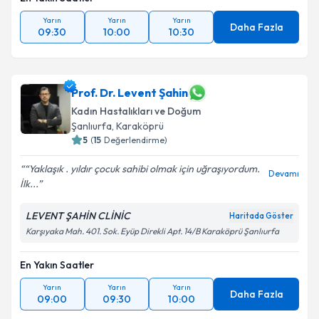
Yarın
Yarın
Yarın
Daha Fazla
09:30
10:00
10:30
Prof. Dr. Levent Şahin
Kadın Hastalıkları ve Doğum
Şanlıurfa
, Karaköprü
5
(
15
Değerlendirme)
“Yaklaşık . yıldır çocuk sahibi olmak için uğraşıyordum.
Devamı
İlk...
LEVENT ŞAHİN CLİNİC
Haritada Göster
Karşıyaka Mah. 401. Sok. Eyüp Direkli Apt. 14/B Karaköprü Şanlıurfa
En Yakın Saatler
Yarın
Yarın
Yarın
Daha Fazla
09:00
09:30
10:00