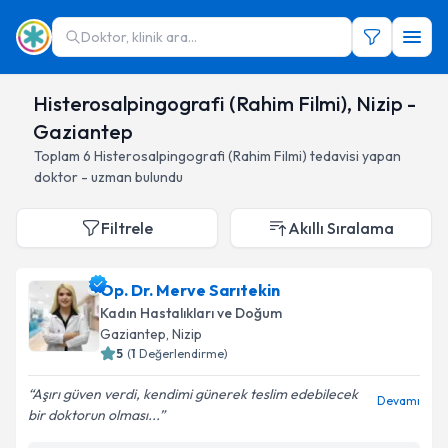
Doktor, klinik ara...
Histerosalpingografi (Rahim Filmi), Nizip -
Gaziantep
Toplam
6
Histerosalpingografi (Rahim Filmi)
tedavisi yapan
doktor - uzman bulundu
Filtrele
Akıllı Sıralama
Op. Dr. Merve Sarıtekin
Kadın Hastalıkları ve Doğum
Gaziantep
, Nizip
5
(
1
Değerlendirme)
Aşırı güven verdi, kendimi günerek teslim edebilecek
Devamı
bir doktorun olması...