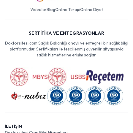
Videolar
Blog
Online Terapi
Online Diyet
SERTİFİKA VE ENTEGRASYONLAR
Doktorsitesi.com Sağlık Bakanlığı onaylı ve entegreli bir sağlık bilgi
platformudur. Sertifikaları ile tescillenmiş güvenilir altyapısıyla
sağlık hizmetlerine erişim sağlar.
İLETİŞİM
Doktorsitesi Com Bilgi Hizmetleri