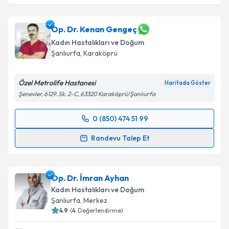
Op. Dr. Kenan Gengeç
Kadın Hastalıkları ve Doğum
Şanlıurfa
, Karaköprü
Özel Metrolife Hastanesi
Haritada Göster
Şenevler, 6129. Sk. 2-C, 63320 Karaköprü/Şanlıurfa
0 (850) 474 51 99
Randevu Takvimi Talebi
Randevu Talep Et
Op. Dr. Kenan Gengeç
için randevu takvimi talebi
oluşturun. Size bu uzmandan randevu almanız için bir
Op. Dr. İmran Ayhan
takvim hazırlandığında e-posta ile bilgilendireceğiz.
Kadın Hastalıkları ve Doğum
E-posta Adresiniz
Şanlıurfa
, Merkez
4.9
(
4
Değerlendirme)