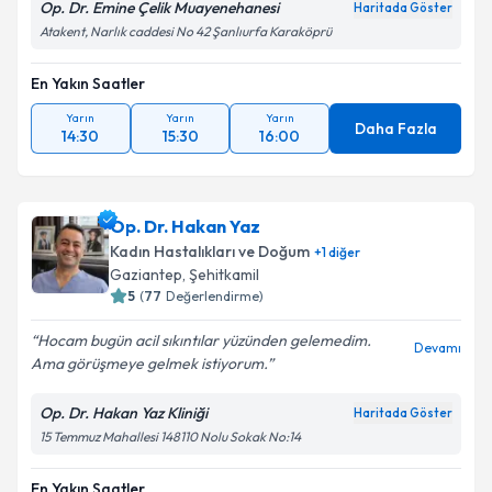
Op. Dr. Emine Çelik Muayenehanesi
Haritada Göster
Atakent, Narlık caddesi No 42 Şanlıurfa Karaköprü
En Yakın Saatler
Yarın
Yarın
Yarın
Daha Fazla
14:30
15:30
16:00
Op. Dr. Hakan Yaz
Kadın Hastalıkları ve Doğum
+
1
diğer
Gaziantep
, Şehitkamil
5
(
77
Değerlendirme)
Hocam bugün acil sıkıntılar yüzünden gelemedim.
Devamı
Ama görüşmeye gelmek istiyorum.
Op. Dr. Hakan Yaz Kliniği
Haritada Göster
15 Temmuz Mahallesi 148110 Nolu Sokak No:14
En Yakın Saatler