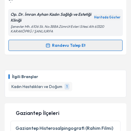
.
Kişisel verilerimin işlenmesine ilişkin
Aydınlatma
Op. Dr. İmran Ayhan Kadın Sağlığı ve Estetiği
Metni
'ni okudum ve kişisel verilerimin belirtilen
Haritada Göster
Kliniği
kapsamda işlenmesini kabul ediyorum.
Şenevler Mh. 6106 Sk. No:38BA Zümrüt Evleri Sitesi Altı 63320
KARAKÖPRÜ / ŞANLIURFA
Takvim Talebini Gönder
Randevu Talep Et
Randevu Takvimi Talebi
Op. Dr. İmran Ayhan
için randevu takvimi talebi
oluşturun. Size bu uzmandan randevu almanız için bir
İlgili Branşlar
takvim hazırlandığında e-posta ile bilgilendireceğiz.
Kadın Hastalıkları ve Doğum
1
E-posta Adresiniz
Gaziantep İlçeleri
Kişisel verilerimin işlenmesine ilişkin
Aydınlatma
Metni
'ni okudum ve kişisel verilerimin belirtilen
Gaziantep
Histerosalpingografi (Rahim Filmi)