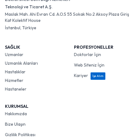
Teknoloji ve Ticaret A.Ş.
Maslak Mah. Ahi Evran Cd. A.O.S 55 Sokak No:2 Aksoy Plaza Giriş
Kat Kolektif House
İstanbul, Türkiye
SAĞLIK
PROFESYONELLER
Uzmanlar
Doktorlar İçin
Uzmanlık Alanları
Web Siteniz İçin
Hastalıklar
Kariyer
İşe Alım
Hizmetler
Hastaneler
KURUMSAL
Hakkımızda
Bize Ulaşın
Gizlilik Politikası