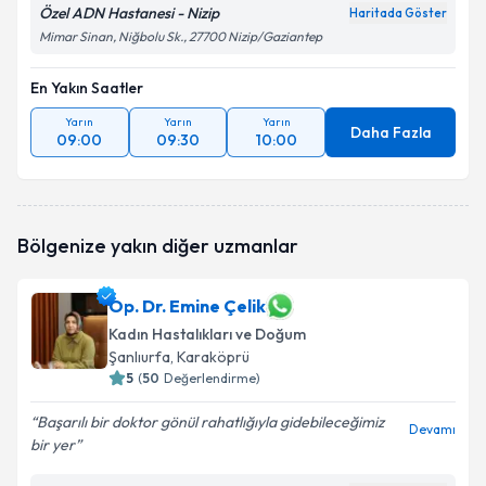
Özel ADN Hastanesi - Nizip
Haritada Göster
Mimar Sinan, Niğbolu Sk., 27700 Nizip/Gaziantep
En Yakın Saatler
Yarın
Yarın
Yarın
Daha Fazla
09:00
09:30
10:00
Bölgenize yakın diğer uzmanlar
Op. Dr. Emine Çelik
Kadın Hastalıkları ve Doğum
Şanlıurfa
, Karaköprü
5
(
50
Değerlendirme)
Başarılı bir doktor gönül rahatlığıyla gidebileceğimiz
Devamı
bir yer