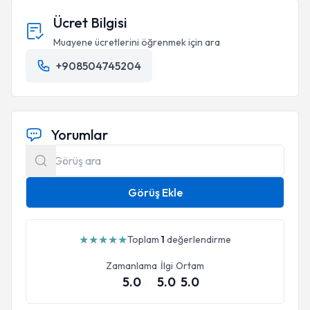
Ücret Bilgisi
Muayene ücretlerini öğrenmek için ara
+908504745204
Yorumlar
Görüş Ekle
★
★
★
★
★
Toplam
1
değerlendirme
Zamanlama
İlgi
Ortam
5.0
5.0
5.0