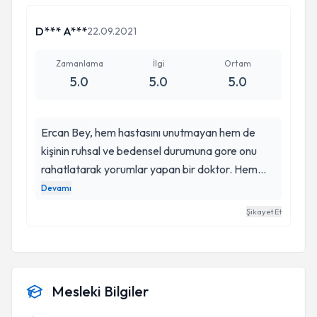
D*** A***
22.09.2021
Zamanlama
İlgi
Ortam
5.0
5.0
5.0
Ercan Bey, hem hastasını unutmayan hem de
kişinin ruhsal ve bedensel durumuna gore onu
rahatlatarak yorumlar yapan bir doktor. Hem
isinde hem insani degerler anlaminda cok degerli
Devamı
bir mizaca sahip olduğunu düşünüyoruz.Teşhisleri
Şikayet Et
ve öngörüsü yüksek tüm ihtimalleri
değerlendiren bir doktor kendisi. Ne az ne de çok
konuşur nettir. Yasadigim sehirde bir cok saglik
kurumu ve doktor mevcut olmasina ragmen
Mesleki Bilgiler
ozellikle kendisine güvendiğimiz icin Yalovaya
gelmekteyiz. Hastaya olan bu yaklaşımınin hic