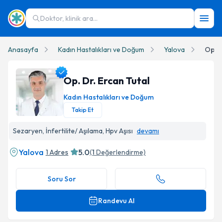
Doktor, klinik ara...
Anasayfa
Kadın Hastalıkları ve Doğum
Yalova
Op. D
Op. Dr. Ercan Tutal
Kadın Hastalıkları ve Doğum
Takip Et
Op. Dr. Ercan Tutal Profil Fotoğrafı
Sezaryen, İnfertilite/ Aşılama, Hpv Aşısı
devamı
Yalova
5.0
1 Adres
(
1
Değerlendirme)
Soru Sor
Randevu Al