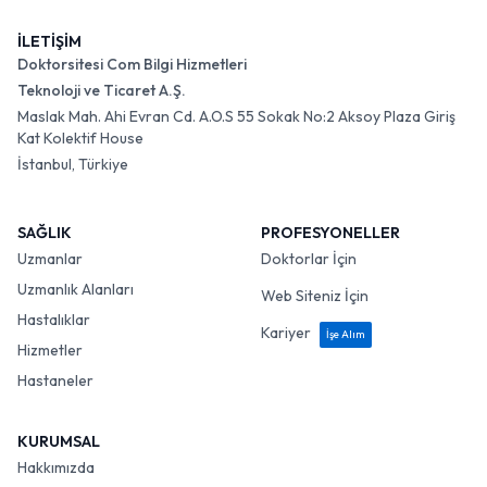
İLETİŞİM
Doktorsitesi Com Bilgi Hizmetleri
Teknoloji ve Ticaret A.Ş.
Maslak Mah. Ahi Evran Cd. A.O.S 55 Sokak No:2 Aksoy Plaza Giriş
Kat Kolektif House
İstanbul, Türkiye
SAĞLIK
PROFESYONELLER
Uzmanlar
Doktorlar İçin
Uzmanlık Alanları
Web Siteniz İçin
Hastalıklar
Kariyer
İşe Alım
Hizmetler
Hastaneler
KURUMSAL
Hakkımızda