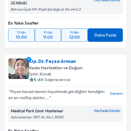
Haritada Göster
(G.Klinik)
Bahriye Üçok MH. Rüştü Şardağ cd. No.44 D.2
En Yakın Saatler
10 Ağu
10 Ağu
10 Ağu
Daha Fazla
10:00
11:00
12:00
Op. Dr. Feyza Arman
Kadın Hastalıkları ve Doğum
İzmir
, Konak
5
(
60
Değerlendirme)
Feyza hocam benim hayatımda gördüğüm tanıdığım
Devamı
en en müthiş doktor....
Medical Park İzmir Hastanesi
Haritada Göster
Kahramanlar, 1397. Sk. No:1, 35230