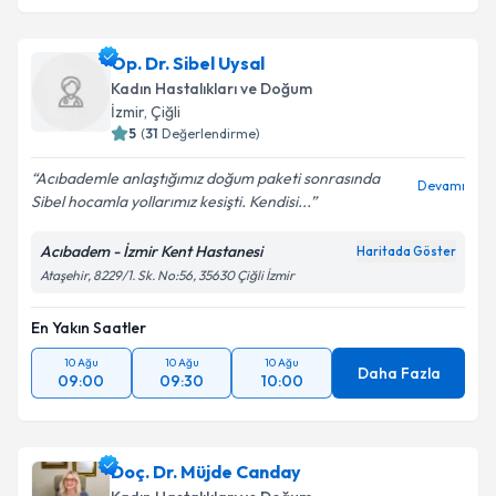
Op. Dr. Sibel Uysal
Kadın Hastalıkları ve Doğum
İzmir
, Çiğli
5
(
31
Değerlendirme)
Acıbademle anlaştığımız doğum paketi sonrasında
Devamı
Sibel hocamla yollarımız kesişti. Kendisi...
Acıbadem - İzmir Kent Hastanesi
Haritada Göster
Ataşehir, 8229/1. Sk. No:56, 35630 Çiğli İzmir
En Yakın Saatler
10 Ağu
10 Ağu
10 Ağu
Daha Fazla
09:00
09:30
10:00
Doç. Dr. Müjde Canday