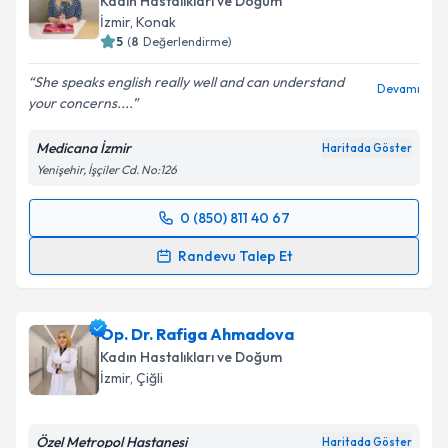
Kadın Hastalıkları ve Doğum
İzmir
, Konak
5
(
8
Değerlendirme)
She speaks english really well and can understand
Devamı
your concerns....
Medicana İzmir
Haritada Göster
Yenişehir, İşçiler Cd. No:126
0 (850) 811 40 67
Randevu Takvimi Talebi
Randevu Talep Et
Doç. Dr. Müjde Canday
için randevu takvimi talebi
oluşturun. Size bu uzmandan randevu almanız için bir
Op. Dr. Rafiga Ahmadova
takvim hazırlandığında e-posta ile bilgilendireceğiz.
Kadın Hastalıkları ve Doğum
E-posta Adresiniz
İzmir
, Çiğli
Özel Metropol Hastanesi
Haritada Göster