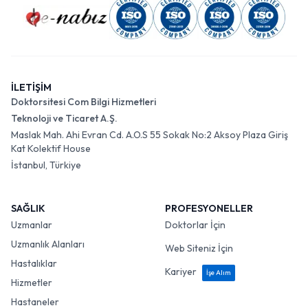
İLETİŞİM
Doktorsitesi Com Bilgi Hizmetleri
Teknoloji ve Ticaret A.Ş.
Maslak Mah. Ahi Evran Cd. A.O.S 55 Sokak No:2 Aksoy Plaza Giriş
Kat Kolektif House
İstanbul, Türkiye
SAĞLIK
PROFESYONELLER
Uzmanlar
Doktorlar İçin
Uzmanlık Alanları
Web Siteniz İçin
Hastalıklar
Kariyer
İşe Alım
Hizmetler
Hastaneler