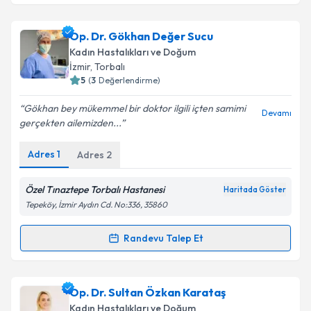
Op. Dr. Gülşah Tanas Sarıkaş
için randevu takvimi
Op. Dr. Gökhan Değer Sucu
talebi oluşturun. Size bu uzmandan randevu almanız
Kadın Hastalıkları ve Doğum
için bir takvim hazırlandığında e-posta ile
İzmir
, Torbalı
bilgilendireceğiz.
5
(
3
Değerlendirme)
E-posta Adresiniz
Gökhan bey mükemmel bir doktor ilgili içten samimi
Devamı
gerçekten ailemizden...
Adres
1
Adres
2
Kişisel verilerimin işlenmesine ilişkin
Aydınlatma
Metni
'ni okudum ve kişisel verilerimin belirtilen
Özel Tınaztepe Torbalı Hastanesi
Haritada Göster
kapsamda işlenmesini kabul ediyorum.
Tepeköy, İzmir Aydın Cd. No:336, 35860
Randevu Talep Et
Takvim Talebini Gönder
Randevu Takvimi Talebi
Op. Dr. Gökhan Değer Sucu
için randevu takvimi
Op. Dr. Sultan Özkan Karataş
talebi oluşturun. Size bu uzmandan randevu almanız
Kadın Hastalıkları ve Doğum