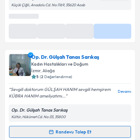
Küçük Çiğli, Anadolu Cd. No:1169, 35620 Aosb
Kişisel verilerimin işlenmesine ilişkin
Aydınlatma
Metni
'ni okudum ve kişisel verilerimin belirtilen
kapsamda işlenmesini kabul ediyorum.
Takvim Talebini Gönder
Op. Dr. Gülşah Tanas Sarıkaş
Kadın Hastalıkları ve Doğum
İzmir
, Aliağa
5
(
2
Değerlendirme)
Sevgili doktorum GÜLŞAH HANIM sevgili hemşirem
Devamı
KÜBRA HANIM ameliyatımı...
Op. Dr. Gülşah Tanas Sarıkaş
Kültür, Hükümet Cd. No:33, 35800
Randevu Talep Et
Randevu Takvimi Talebi