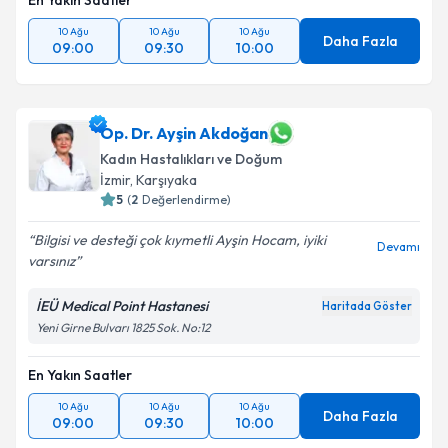
En Yakın Saatler
10 Ağu
10 Ağu
10 Ağu
Daha Fazla
09:00
09:30
10:00
Op. Dr. Ayşin Akdoğan
Kadın Hastalıkları ve Doğum
İzmir
, Karşıyaka
5
(
2
Değerlendirme)
Bilgisi ve desteği çok kıymetli Ayşin Hocam, iyiki
Devamı
varsınız
İEÜ Medical Point Hastanesi
Haritada Göster
Yeni Girne Bulvarı 1825 Sok. No:12
En Yakın Saatler
10 Ağu
10 Ağu
10 Ağu
Daha Fazla
09:00
09:30
10:00