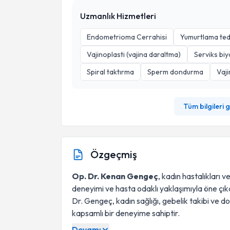
Uzmanlık Hizmetleri
Endometrioma Cerrahisi
Yumurtlama ted
Vajinoplasti (vajina daraltma)
Serviks biy
Spiral taktırma
Sperm dondurma
Vaji
Tüm bilgileri 
Özgeçmiş
Op. Dr. Kenan Gengeç
, kadın hastalıkları
deneyimi ve hasta odaklı yaklaşımıyla öne çık
Dr. Gengeç, kadın sağlığı, gebelik takibi ve 
kapsamlı bir deneyime sahiptir.
Devamı