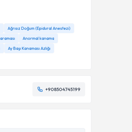
Ağrısız Doğum (Epidural Anestezi)
taraması
Anormal kanama
i
Ay Başı Kanaması Azlığı
+908504745199