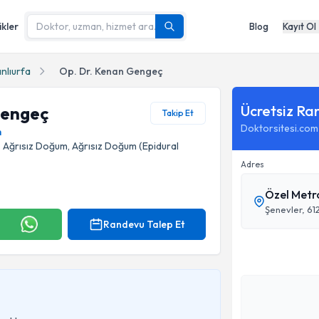
ikler
Blog
Kayıt Ol
nlıurfa
Op. Dr. Kenan Gengeç
Ücretsiz Ra
Gengeç
Takip Et
Doktorsitesi.com
m
i), Ağrısız Doğum, Ağrısız Doğum (Epidural
Adres
Özel Metr
Şenevler, 61
Randevu Talep Et