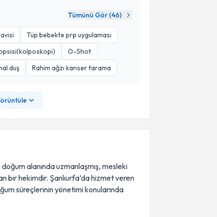
Tümünü Gör (
46
)
avisi
Tüp bebekte prp uygulaması
opsisi(kolposkopi)
O-Shot
nal duş
Rahim ağzı kanser tarama
görüntüle
 ve doğum alanında uzmanlaşmış, mesleki
an bir hekimdir. Şanlıurfa’da hizmet veren
doğum süreçlerinin yönetimi konularında