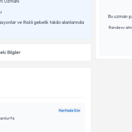
ğum Uzmanı
u
Bu uzman şu
yonlar ve Riskli gebelik takibi alanlarında
Randevu almak
eki Bilgiler
Haritada Gör
anlıurfa