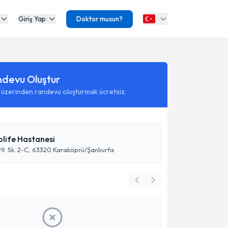
Giriş Yap
Doktor musun?
ndevu Oluştur
 üzerinden randevu oluşturmak ücretsiz.
olife Hastanesi
29. Sk. 2-C, 63320 Karaköprü/Şanlıurfa