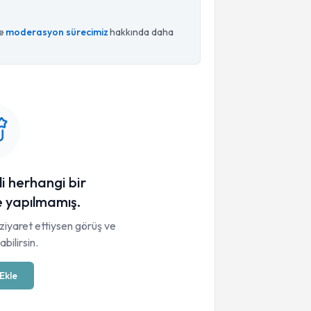
ce
moderasyon sürecimiz
hakkında daha
li herhangi bir
 yapılmamış.
ziyaret ettiysen görüş ve
bilirsin.
Ekle