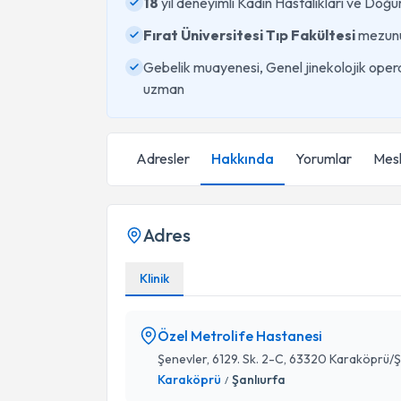
18
yıl deneyimli Kadın Hastalıkları ve Do
Fırat Üniversitesi Tıp Fakültesi
mezun
Gebelik muayenesi, Genel jinekolojik operas
uzman
Adresler
Hakkında
Yorumlar
Mesl
Adres
Klinik
Özel Metrolife Hastanesi
Şenevler, 6129. Sk. 2-C, 63320 Karaköprü/Ş
Karaköprü
Şanlıurfa
/