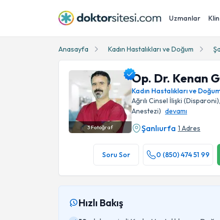
Uzmanlar
Klin
Anasayfa
Kadın Hastalıkları ve Doğum
Şa
Op. Dr. Kenan 
Kadın Hastalıkları ve Doğu
Ağrılı Cinsel İlişki (Disparon
Anestezi)
devamı
Şanlıurfa
1 Adres
3
Fotoğraf
Op. Dr. Kenan Gengeç Profil Fotoğrafı
Soru Sor
0 (850) 474 51 99
Hızlı Bakış