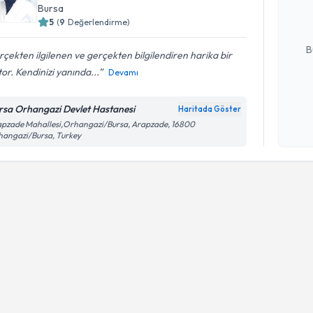
hazırlandığ
Bursa
5
(
9
Değerlendirme)
E-posta Ad
B
çekten ilgilenen ve gerçekten bilgilendiren harika bir
or. Kendinizi yanında...
Devamı
Kişisel
rsa Orhangazi Devlet Hastanesi
Haritada Göster
okudum
pzade Mahallesi,Orhangazi/Bursa, Arapzade, 16800
işlenm
angazi/Bursa, Turkey