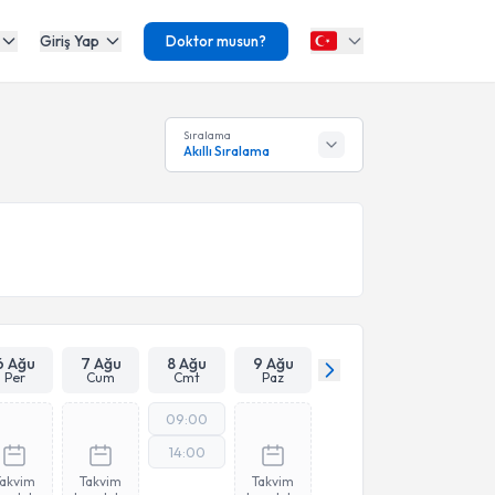
Giriş Yap
Doktor musun?
Sıralama
Akıllı Sıralama
6 Ağu
7 Ağu
8 Ağu
9 Ağu
Per
Cum
Cmt
Paz
09:00
14:00
Takvim
Takvim
Takvim