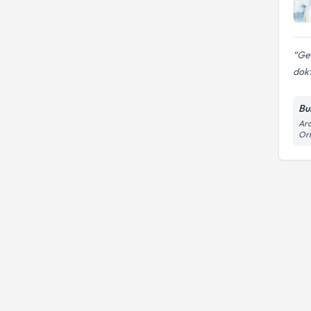
Ger
dokt
Bu
Ara
Orh