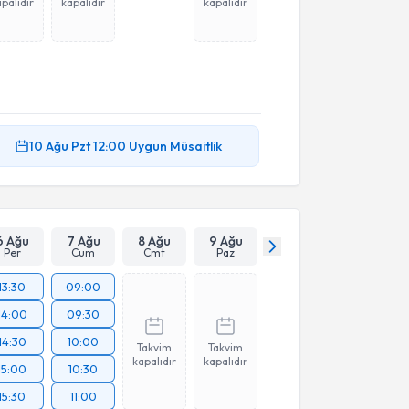
palıdır
kapalıdır
kapalıdır
10 Ağu
Pzt
12:00
Uygun Müsaitlik
6 Ağu
7 Ağu
8 Ağu
9 Ağu
Per
Cum
Cmt
Paz
13:30
09:00
14:00
09:30
14:30
10:00
Takvim
Takvim
kapalıdır
kapalıdır
15:00
10:30
15:30
11:00