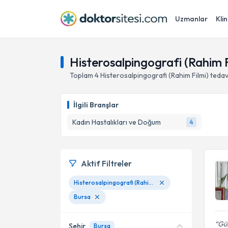
Uzmanlar
Klin
Histerosalpingografi (Rahim F
Toplam
4
Histerosalpingografi (Rahim Filmi)
tedav
İlgili Branşlar
Kadın Hastalıkları ve Doğum
4
Aktif Filtreler
Histerosalpingografi (Rahim Filmi)
Bursa
Gül
Şehir
Bursa