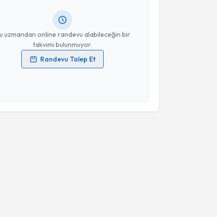
ında e-posta ile bilgilendireceğiz.
resiniz
u uzmandan online randevu alabileceğin bir
takvimi bulunmuyor.
Randevu Talep Et
 verilerimin işlenmesine ilişkin
Aydınlatma Metni
'ni
 ve kişisel verilerimin belirtilen kapsamda
esini kabul ediyorum.
Takvim Talebini Gönder