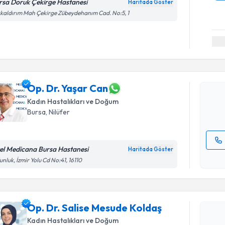
rsa Doruk Çekirge Hastanesi
Haritada Göster
kaldırım Mah Çekirge Zübeydehanım Cad. No:5, 1
Randevu T
Op. Dr. Y
uzmandan ra
posta ile bi
Op. Dr. Yaşar Can
Kadın Hastalıkları ve Doğum
E-posta Ad
Bursa
, Nilüfer
el Medicana Bursa Hastanesi
Haritada Göster
Kişisel
nluk, İzmir Yolu Cd No:41, 16110
okudum
Randevu T
işlenm
Op. Dr. Salise Mesude Koldaş
Op. Dr. S
oluşturun. 
Kadın Hastalıkları ve Doğum