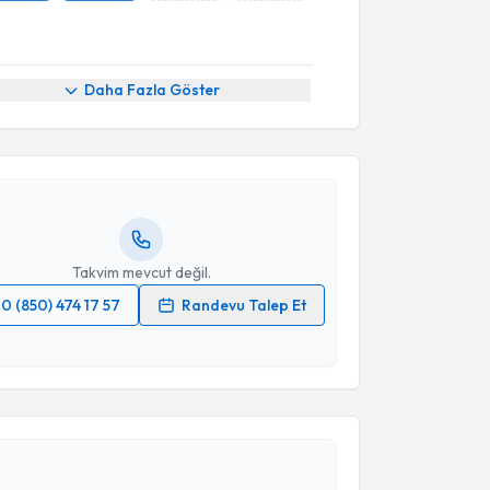
akvimi Talebi
Daha Fazla Göster
aşar Can
için randevu takvimi talebi oluşturun. Size bu
ndevu almanız için bir takvim hazırlandığında e-
lgilendireceğiz.
resiniz
Takvim mevcut değil.
0 (850) 474 17 57
Randevu Talep Et
 verilerimin işlenmesine ilişkin
Aydınlatma Metni
'ni
 ve kişisel verilerimin belirtilen kapsamda
akvimi Talebi
esini kabul ediyorum.
Takvim Talebini Gönder
alise Mesude Koldaş
için randevu takvimi talebi
Size bu uzmandan randevu almanız için bir takvim