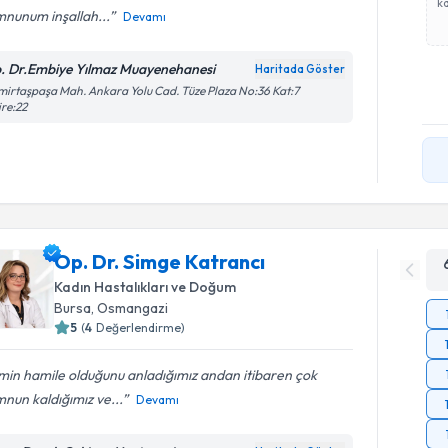
ka
nunum inşallah...
Devamı
. Dr.Embiye Yılmaz Muayenehanesi
Haritada Göster
irtaşpaşa Mah. Ankara Yolu Cad. Tüze Plaza No:36 Kat:7
re:22
Op. Dr. Simge Katrancı
Kadın Hastalıkları ve Doğum
Bursa
, Osmangazi
5
(
4
Değerlendirme)
min hamile olduğunu anladığımız andan itibaren çok
nun kaldığımız ve...
Devamı