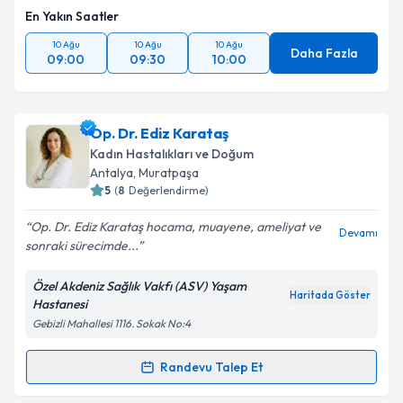
En Yakın Saatler
10 Ağu
10 Ağu
10 Ağu
Daha Fazla
09:00
09:30
10:00
Op. Dr. Ediz Karataş
Kadın Hastalıkları ve Doğum
Antalya
, Muratpaşa
5
(
8
Değerlendirme)
Op. Dr. Ediz Karataş hocama, muayene, ameliyat ve
Devamı
sonraki sürecimde...
Özel Akdeniz Sağlık Vakfı (ASV) Yaşam
Haritada Göster
Hastanesi
Gebizli Mahallesi 1116. Sokak No:4
Randevu Talep Et
Randevu Takvimi Talebi