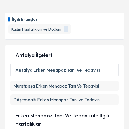
Op. Dr. Ediz Karataş
için randevu takvimi talebi
oluşturun. Size bu uzmandan randevu almanız için bir
İlgili Branşlar
takvim hazırlandığında e-posta ile bilgilendireceğiz.
Kadın Hastalıkları ve Doğum
1
E-posta Adresiniz
Antalya İlçeleri
Kişisel verilerimin işlenmesine ilişkin
Aydınlatma
Metni
'ni okudum ve kişisel verilerimin belirtilen
Antalya
Erken Menapoz Tanı Ve Tedavisi
kapsamda işlenmesini kabul ediyorum.
Muratpaşa
Erken Menapoz Tanı Ve Tedavisi
Takvim Talebini Gönder
Döşemealtı
Erken Menapoz Tanı Ve Tedavisi
Erken Menapoz Tanı Ve Tedavisi ile İlgili
Hastalıklar