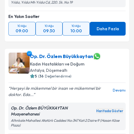
Yıldız, Yıldız Mh Yıldız Cd, 220. Sk. No 19
En Yakın Saatler
10 Ağu
10 Ağu
10 Ağu
Daha Fazla
09:00
09:30
10:00
Op. Dr. Özlem Büyükkaytan
Kadın Hastalıkları ve Doğum
Antalya
, Döşemealtı
5
(
36
Değerlendirme)
Herşeyi ile mükemmel bir insan ve mükemmel bir
Devamı
doktor. Eda...
Op. Dr. Özlem BÜYÜKKAYTAN
Haritada Göster
Muayenehanesi
Altınkale Mahallesi Atatürk Caddesi No:347 Kat:2 Daire:9 (Hasan Köse
Plaza)