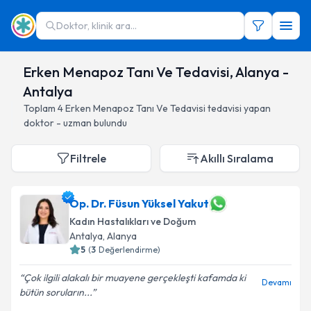
Doktor, klinik ara...
Erken Menapoz Tanı Ve Tedavisi, Alanya -
Antalya
Toplam
4
Erken Menapoz Tanı Ve Tedavisi
tedavisi yapan
doktor - uzman bulundu
Filtrele
Akıllı Sıralama
Op. Dr. Füsun Yüksel Yakut
Kadın Hastalıkları ve Doğum
Antalya
, Alanya
5
(
3
Değerlendirme)
Çok ilgili alakalı bir muayene gerçekleşti kafamda ki
Devamı
bütün soruların...