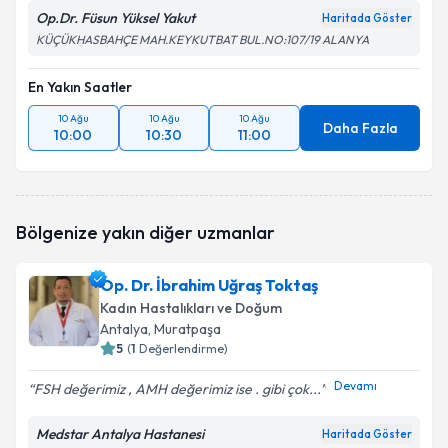
Op.Dr. Füsun Yüksel Yakut
Haritada Göster
KÜÇÜKHASBAHÇE MAH.KEYKUTBAT BUL.NO:107/19 ALANYA
En Yakın Saatler
10 Ağu
10 Ağu
10 Ağu
Daha Fazla
10:00
10:30
11:00
Bölgenize yakın diğer uzmanlar
Op. Dr. İbrahim Uğraş Toktaş
Kadın Hastalıkları ve Doğum
Antalya
, Muratpaşa
5
(
1
Değerlendirme)
Devamı
FSH değerimiz , AMH değerimiz ise . gibi çok...
Medstar Antalya Hastanesi
Haritada Göster