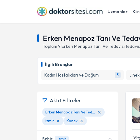
Uzmanlar
Klin
Erken Menapoz Tanı Ve Tedavi
Toplam
9
Erken Menapoz Tanı Ve Tedavisi
tedavis
İlgili Branşlar
Kadın Hastalıkları ve Doğum
Jinek
3
Aktif Filtreler
Erken Menapoz Tanı Ve Tedavisi
İzmir
Konak
Fe
Şehir
İzmir