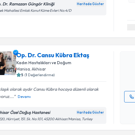
. Dr. Ramazan Güngör Kliniği
Haritada Göster
k Mahallesi Emlak Konut Küme Evleri No:4/D
Randevu T
Op. Dr. C
Op. Dr. Cansu Kübra Ektaş
oluşturun. 
Kadın Hastalıkları ve Doğum
hazırlandığ
Manisa
, Akhisar
5
(
1
Değerlendirme)
E-posta Ad
laşık olarak aydır Cansu Kübra hocaya düzenli olarak
yoruz....
Devamı
Kişisel
okudum
hisar Özel Doğuş Hastanesi
Haritada Göster
Randevu T
işlenm
20, Hürriyet, 151. Sk. No:101, 45200 Akhisar/Manisa, Turkey