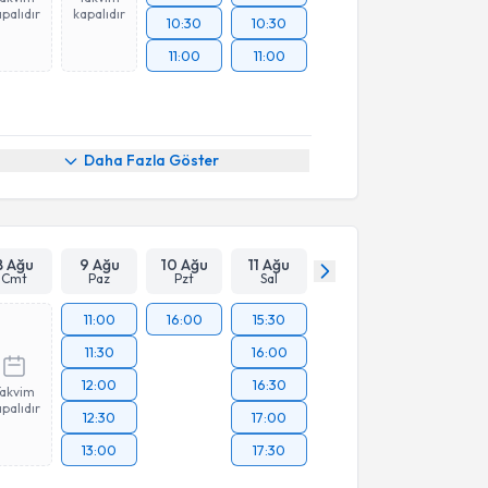
palıdır
kapalıdır
10:30
10:30
11:00
11:00
Daha Fazla Göster
8 Ağu
9 Ağu
10 Ağu
11 Ağu
Cmt
Paz
Pzt
Sal
11:00
16:00
15:30
11:30
16:00
12:00
16:30
Takvim
palıdır
12:30
17:00
13:00
17:30