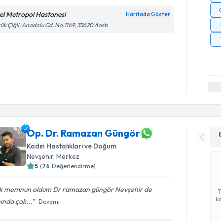
el Metropol Hastanesi
Haritada Göster
ük Çiğli, Anadolu Cd. No:1169, 35620 Aosb
Op. Dr. Ramazan Güngör
Kadın Hastalıkları ve Doğum
Nevşehir
, Merkez
5
(
76
Değerlendirme)
k memnun oldum Dr ramazan güngör Nevşehir de
ka
ında çok...
Devamı