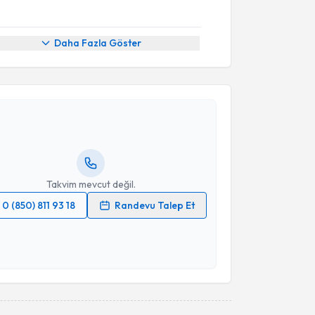
Daha Fazla Göster
akvimi Talebi
ona Kenan
için randevu takvimi talebi oluşturun. Size
 randevu almanız için bir takvim hazırlandığında e-
lgilendireceğiz.
resiniz
Takvim mevcut değil.
0 (850) 811 93 18
Randevu Talep Et
 verilerimin işlenmesine ilişkin
Aydınlatma Metni
'ni
 ve kişisel verilerimin belirtilen kapsamda
esini kabul ediyorum.
Takvim Talebini Gönder