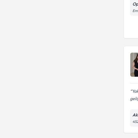
Op
Eme
Yak
geli
Ak
452