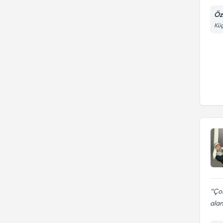
Öz
Küç
Ço
alan