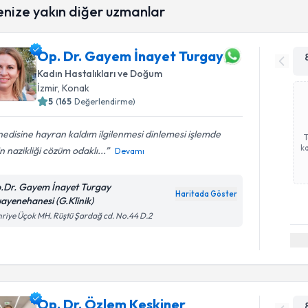
enize yakın diğer uzmanlar
Op. Dr. Gayem İnayet Turgay
Kadın Hastalıkları ve Doğum
İzmir
, Konak
5
(
165
Değerlendirme)
edisine hayran kaldım ilgilenmesi dinlemesi işlemde
ka
in nazikliği cözüm odaklı...
Devamı
.Dr. Gayem İnayet Turgay
Haritada Göster
ayenehanesi (G.Klinik)
riye Üçok MH. Rüştü Şardağ cd. No.44 D.2
Op. Dr. Özlem Keskiner