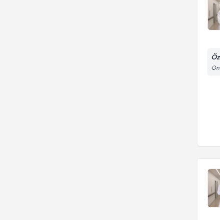
Öz
Onu