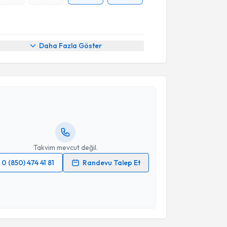
Daha Fazla Göster
akvimi Talebi
ansu Kübra Ektaş
için randevu takvimi talebi
Size bu uzmandan randevu almanız için bir takvim
ında e-posta ile bilgilendireceğiz.
resiniz
Takvim mevcut değil.
0 (850) 474 41 81
Randevu Talep Et
 verilerimin işlenmesine ilişkin
Aydınlatma Metni
'ni
 ve kişisel verilerimin belirtilen kapsamda
akvimi Talebi
esini kabul ediyorum.