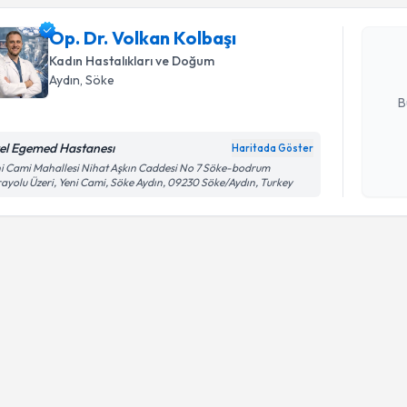
Op. Dr. Vo
Size bu uzm
Op. Dr. Volkan Kolbaşı
hazırlandığ
Kadın Hastalıkları ve Doğum
E-posta Ad
Aydın
, Söke
B
el Egemed Hastanesı
Haritada Göster
Kişisel
i Cami Mahallesi Nihat Aşkın Caddesi No 7 Söke-bodrum
ayolu Üzeri, Yeni Cami, Söke Aydın, 09230 Söke/Aydın, Turkey
okudum
işlenm