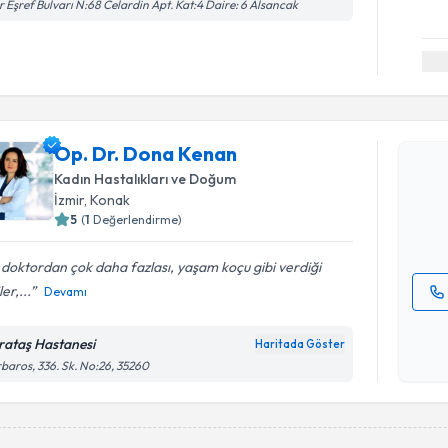
r Eşref Bulvarı N:68 Celardin Apt. Kat:4 Daire: 6 Alsancak
Randevu T
Op. Dr. D
Op. Dr. Dona Kenan
bu uzmandan
Kadın Hastalıkları ve Doğum
posta ile bi
İzmir
, Konak
5
(
1
Değerlendirme)
E-posta Ad
 doktordan çok daha fazlası, yaşam koçu gibi verdiği
ler,...
Devamı
Kişisel
okudum
rataş Hastanesi
Haritada Göster
işlenm
baros, 336. Sk. No:26, 35260