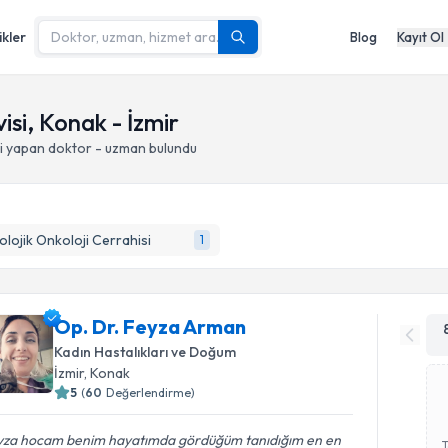
ikler
Blog
Kayıt Ol
si, Konak - İzmir
i yapan doktor - uzman bulundu
olojik Onkoloji Cerrahisi
1
Op. Dr. Feyza Arman
Kadın Hastalıkları ve Doğum
İzmir
, Konak
5
(
60
Değerlendirme)
yza hocam benim hayatımda gördüğüm tanıdığım en en