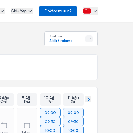
Giriş Yap
Doktor musun?
Sıralama
Akıllı Sıralama
8 Ağu
9 Ağu
10 Ağu
11 Ağu
Cmt
Paz
Pzt
Sal
09:00
09:00
09:30
09:30
10:00
10:00
Takvim
Takvim