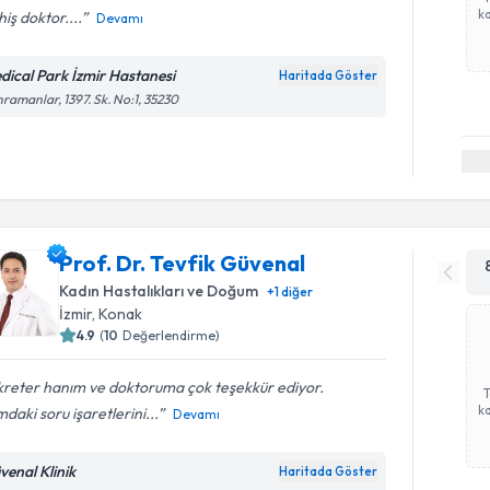
ka
iş doktor....
Devamı
dical Park İzmir Hastanesi
Haritada Göster
ramanlar, 1397. Sk. No:1, 35230
Prof. Dr. Tevfik Güvenal
Kadın Hastalıkları ve Doğum
+
1
diğer
İzmir
, Konak
4.9
(
10
Değerlendirme)
kreter hanım ve doktoruma çok teşekkür ediyor.
ka
mdaki soru işaretlerini...
Devamı
venal Klinik
Haritada Göster