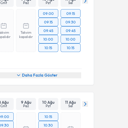
Cmt
Paz
Pzt
Sal
09:00
09:15
09:15
09:30
09:45
09:45
Takvim
Takvim
palıdır
kapalıdır
10:00
10:00
10:15
10:15
Daha Fazla Göster
8 Ağu
9 Ağu
10 Ağu
11 Ağu
Cmt
Paz
Pzt
Sal
09:00
10:15
09:30
10:30