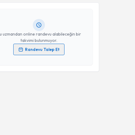
Takvim Talebini Gönder
lkan Kolbaşı
için randevu takvimi talebi oluşturun.
andan randevu almanız için bir takvim
ında e-posta ile bilgilendireceğiz.
resiniz
u uzmandan online randevu alabileceğin bir
takvimi bulunmuyor.
Randevu Talep Et
 verilerimin işlenmesine ilişkin
Aydınlatma Metni
'ni
 ve kişisel verilerimin belirtilen kapsamda
esini kabul ediyorum.
Takvim Talebini Gönder