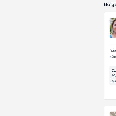
Bölg
Ken
elin
Op
Mu
Bah