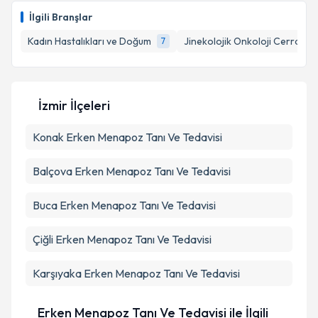
İlgili Branşlar
E-posta Adresiniz
Kadın Hastalıkları ve Doğum
Jinekolojik Onkoloji Cerrahisi
7
Kişisel verilerimin işlenmesine ilişkin
Aydınlatma
İzmir İlçeleri
Metni
'ni okudum ve kişisel verilerimin belirtilen
kapsamda işlenmesini kabul ediyorum.
Konak
Erken Menapoz Tanı Ve Tedavisi
Takvim Talebini Gönder
Balçova
Erken Menapoz Tanı Ve Tedavisi
Buca
Erken Menapoz Tanı Ve Tedavisi
Çiğli
Erken Menapoz Tanı Ve Tedavisi
Karşıyaka
Erken Menapoz Tanı Ve Tedavisi
Erken Menapoz Tanı Ve Tedavisi ile İlgili