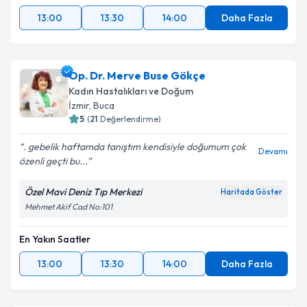
13:00
13:30
14:00
Daha Fazla
Op. Dr. Merve Buse Gökçe
Kadın Hastalıkları ve Doğum
İzmir
, Buca
5
(
21
Değerlendirme)
. gebelik haftamda tanıştım kendisiyle doğumum çok
Devamı
özenli geçti bu...
Özel Mavi Deniz Tıp Merkezi
Haritada Göster
Mehmet Akif Cad No:101
En Yakın Saatler
13:00
13:30
14:00
Daha Fazla