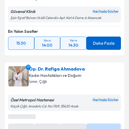
Güvenal Klinik
Haritada Göster
Şair Eşref Bulvarı N:68 Celardin Apt. Kat:4 Daire: 6 Alsancak
En Yakın Saatler
Yarın
Yarın
15:30
Daha Fazla
14:00
14:30
Op. Dr. Rafiga Ahmadova
Kadın Hastalıkları ve Doğum
İzmir
, Çiğli
Özel Metropol Hastanesi
Haritada Göster
Küçük Çiğli, Anadolu Cd. No:1169, 35620 Aosb