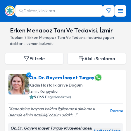
Doktor, klinik ara...
Erken Menapoz Tanı Ve Tedavisi, İzmir
Toplam
7
Erken Menapoz Tanı Ve Tedavisi
tedavisi yapan
doktor - uzman bulundu
Filtrele
Akıllı Sıralama
Op. Dr. Gayem İnayet Turgay
Kadın Hastalıkları ve Doğum
İzmir
, Karşıyaka
5
(
165
Değerlendirme)
Kenedisine hayran kaldım ilgilenmesi dinlemesi
Devamı
işlemde elinin nazikliği cözüm odaklı...
Op.Dr. Gayem İnayet Turgay Muayenehanesi