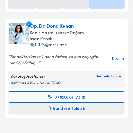
Op. Dr. Dona Kenan
Kadın Hastalıkları ve Doğum
İzmir
, Konak
5
(
1
Değerlendirme)
Bir doktordan çok daha fazlası, yaşam koçu gibi
Devamı
verdiği bilgiler,...
Karataş Hastanesi
Haritada Göster
Barbaros, 336. Sk. No:26, 35260
0 (850) 811 93 18
Randevu Takvimi Talebi
Randevu Talep Et
Op. Dr. Dona Kenan
için randevu takvimi talebi
oluşturun. Size bu uzmandan randevu almanız için bir
takvim hazırlandığında e-posta ile bilgilendireceğiz.