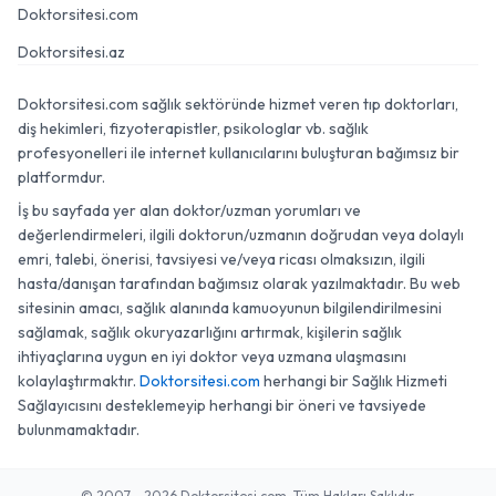
Doktorsitesi.com
Doktorsitesi.az
Doktorsitesi.com sağlık sektöründe hizmet veren tıp doktorları,
diş hekimleri, fizyoterapistler, psikologlar vb. sağlık
profesyonelleri ile internet kullanıcılarını buluşturan bağımsız bir
platformdur.
İş bu sayfada yer alan doktor/uzman yorumları ve
değerlendirmeleri, ilgili doktorun/uzmanın doğrudan veya dolaylı
emri, talebi, önerisi, tavsiyesi ve/veya ricası olmaksızın, ilgili
hasta/danışan tarafından bağımsız olarak yazılmaktadır. Bu web
sitesinin amacı, sağlık alanında kamuoyunun bilgilendirilmesini
sağlamak, sağlık okuryazarlığını artırmak, kişilerin sağlık
ihtiyaçlarına uygun en iyi doktor veya uzmana ulaşmasını
kolaylaştırmaktır.
Doktorsitesi.com
herhangi bir Sağlık Hizmeti
Sağlayıcısını desteklemeyip herhangi bir öneri ve tavsiyede
bulunmamaktadır.
© 2007 - 2026 Doktorsitesi.com. Tüm Hakları Saklıdır.