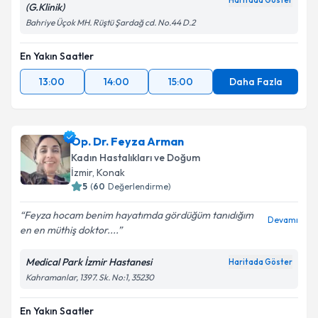
Haritada Göster
(G.Klinik)
Bahriye Üçok MH. Rüştü Şardağ cd. No.44 D.2
En Yakın Saatler
13:00
14:00
15:00
Daha Fazla
Op. Dr. Feyza Arman
Kadın Hastalıkları ve Doğum
İzmir
, Konak
5
(
60
Değerlendirme)
Feyza hocam benim hayatımda gördüğüm tanıdığım
Devamı
en en müthiş doktor....
Medical Park İzmir Hastanesi
Haritada Göster
Kahramanlar, 1397. Sk. No:1, 35230
En Yakın Saatler