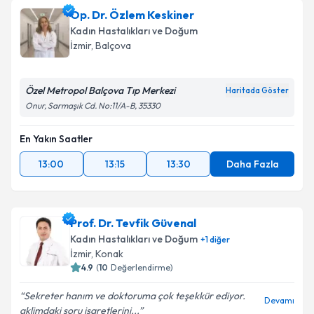
Op. Dr. Özlem Keskiner
Kadın Hastalıkları ve Doğum
İzmir
, Balçova
Özel Metropol Balçova Tıp Merkezi
Haritada Göster
Onur, Sarmaşık Cd. No:11/A-B, 35330
En Yakın Saatler
13:00
13:15
13:30
Daha Fazla
Prof. Dr. Tevfik Güvenal
Kadın Hastalıkları ve Doğum
+
1
diğer
İzmir
, Konak
4.9
(
10
Değerlendirme)
Sekreter hanım ve doktoruma çok teşekkür ediyor.
Devamı
aklimdaki soru işaretlerini...