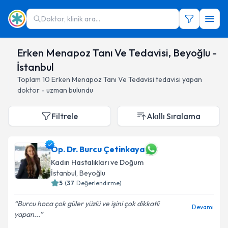
Doktor, klinik ara...
Erken Menapoz Tanı Ve Tedavisi, Beyoğlu -
İstanbul
Toplam
10
Erken Menapoz Tanı Ve Tedavisi
tedavisi yapan
doktor - uzman bulundu
Filtrele
Akıllı Sıralama
Op. Dr. Burcu Çetinkaya
Kadın Hastalıkları ve Doğum
İstanbul
, Beyoğlu
5
(
37
Değerlendirme)
Burcu hoca çok güler yüzlü ve işini çok dikkatli
Devamı
yapan...