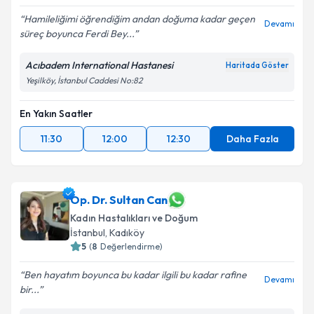
Hamileliğimi öğrendiğim andan doğuma kadar geçen
Devamı
süreç boyunca Ferdi Bey...
Acıbadem International Hastanesi
Haritada Göster
Yeşilköy, İstanbul Caddesi No:82
En Yakın Saatler
11:30
12:00
12:30
Daha Fazla
Op. Dr. Sultan Can
Kadın Hastalıkları ve Doğum
İstanbul
, Kadıköy
5
(
8
Değerlendirme)
Ben hayatım boyunca bu kadar ilgili bu kadar rafine
Devamı
bir...