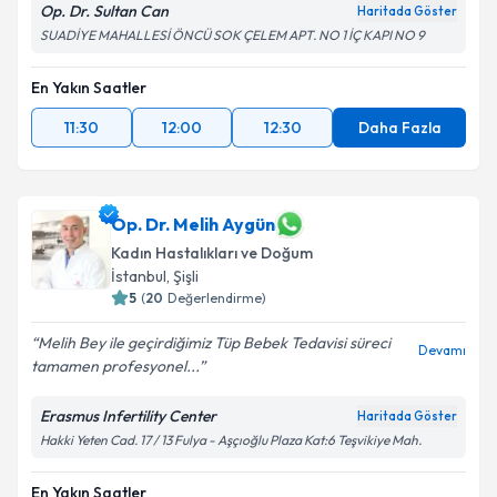
Op. Dr. Sultan Can
Haritada Göster
SUADİYE MAHALLESİ ÖNCÜ SOK ÇELEM APT. NO 1 İÇ KAPI NO 9
En Yakın Saatler
11:30
12:00
12:30
Daha Fazla
Op. Dr. Melih Aygün
Kadın Hastalıkları ve Doğum
İstanbul
, Şişli
5
(
20
Değerlendirme)
Melih Bey ile geçirdiğimiz Tüp Bebek Tedavisi süreci
Devamı
tamamen profesyonel...
Erasmus Infertility Center
Haritada Göster
Hakki Yeten Cad. 17 / 13 Fulya - Aşçıoğlu Plaza Kat:6 Teşvikiye Mah.
En Yakın Saatler