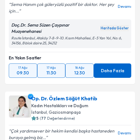
Sema Hanım çok güleryüzlü pozitif bir doktor. Her şey
Devamı
için...
Doç.Dr. Sema Süzen Çaypınar
Haritada Göster
Muayenehanesi
Route İstanbul, Ataköy 7-8-9-10. Kısım Mahallesi, E-5 Yan Yol, No: 6,
34156, B blok daire 25, 34212
En Yakın Saatler
17 Ağu
17 Ağu
18 Ağu
Daha Fazla
09:30
11:30
12:30
Op. Dr. Özlem Söğüt Khatib
Kadın Hastalıkları ve Doğum
İstanbul
, Gaziosmanpaşa
5
(
77
Değerlendirme)
Çok yardımsever bir hekim kendisi başka hastaneden
Devamı
buraya gelmiş biz...