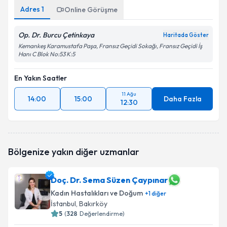
Adres
1
Online Görüşme
Op. Dr. Burcu Çetinkaya
Haritada Göster
Kemankeş Karamustafa Paşa, Fransız Geçidi Sokağı, Fransız Geçidi İş
Hanı C Blok No:53 K:5
En Yakın Saatler
11 Ağu
14:00
15:00
Daha Fazla
12:30
Bölgenize yakın diğer uzmanlar
Doç. Dr. Sema Süzen Çaypınar
Kadın Hastalıkları ve Doğum
+
1
diğer
İstanbul
, Bakırköy
5
(
328
Değerlendirme)