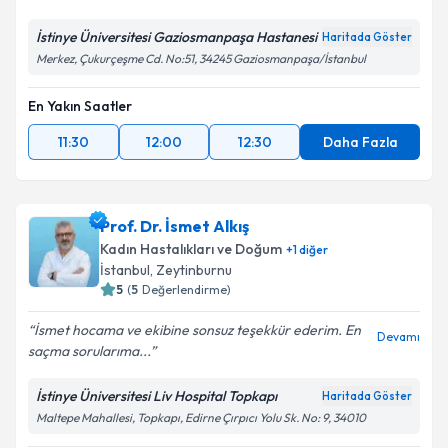
İstinye Üniversitesi Gaziosmanpaşa Hastanesi
Haritada Göster
Merkez, Çukurçeşme Cd. No:51, 34245 Gaziosmanpaşa/İstanbul
En Yakın Saatler
11:30
12:00
12:30
Daha Fazla
Prof. Dr. İsmet Alkış
Kadın Hastalıkları ve Doğum
+
1
diğer
İstanbul
, Zeytinburnu
5
(
5
Değerlendirme)
İsmet hocama ve ekibine sonsuz teşekkür ederim. En
Devamı
saçma sorularıma...
İstinye Üniversitesi Liv Hospital Topkapı
Haritada Göster
Maltepe Mahallesi, Topkapı, Edirne Çırpıcı Yolu Sk. No: 9, 34010