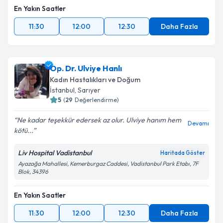
En Yakın Saatler
11:30
12:00
12:30
Daha Fazla
Op. Dr. Ulviye Hanlı
Kadın Hastalıkları ve Doğum
İstanbul
, Sarıyer
5
(
29
Değerlendirme)
Ne kadar teşekkür edersek az olur. Ulviye hanım hem
Devamı
kötü...
Liv Hospital Vadistanbul
Haritada Göster
Ayazağa Mahallesi, Kemerburgaz Caddesi, Vadistanbul Park Etabı, 7F
Blok, 34396
En Yakın Saatler
11:30
12:00
12:30
Daha Fazla