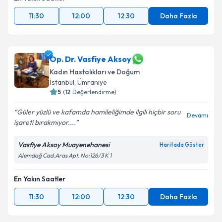
11:30
12:00
12:30
Daha Fazla
Op. Dr. Vasfiye Aksoy
Kadın Hastalıkları ve Doğum
İstanbul
, Ümraniye
5
(
12
Değerlendirme)
Güler yüzlü ve kafamda hamileliğimde ilgili hiçbir soru
Devamı
işareti bırakmıyor....
Vasfiye Aksoy Muayenehanesi
Haritada Göster
Alemdağ Cad.Aras Apt. No:126/3 K 1
En Yakın Saatler
11:30
12:00
12:30
Daha Fazla