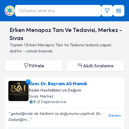
Doktor, klinik ara...
Erken Menapoz Tanı Ve Tedavisi, Merkez -
Sivas
Toplam
1
Erken Menapoz Tanı Ve Tedavisi
tedavisi yapan
doktor - uzman bulundu
Filtrele
Akıllı Sıralama
Uzm. Dr. Bayram Ali Mamik
Kadın Hastalıkları ve Doğum
Sivas
, Merkez
5
(
2
Değerlendirme)
gebeliğimde de takibimi ve doğumumu yaptırdı. Bu .
Devamı
Gebeliğim...