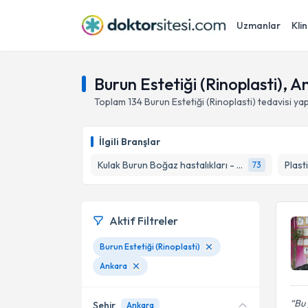
Uzmanlar
Klin
Burun Estetiği (Rinoplasti), 
Toplam
134
Burun Estetiği (Rinoplasti)
tedavisi ya
İlgili Branşlar
Kulak Burun Boğaz hastalıkları - KBB
73
Aktif Filtreler
Burun Estetiği (Rinoplasti)
Ankara
Bu 
Şehir
Ankara