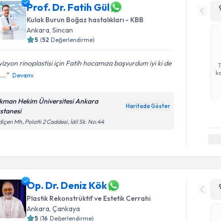
Prof. Dr. Fatih Gül
Kulak Burun Boğaz hastalıkları - KBB
Ankara
, Sincan
5
(
52
Değerlendirme)
izyon rinoplastisi için Fatih hocamıza başvurdum iyi ki de
ka
...
Devamı
kman Hekim Üniversitesi Ankara
Haritada Göster
stanesi
içen Mh, Polatlı 2 Caddesi, İdil Sk. No:44
Op. Dr. Deniz Kök
Plastik Rekonstrüktif ve Estetik Cerrahi
Ankara
, Çankaya
5
(
16
Değerlendirme)