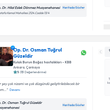
. Dr. Hilal Eslek Dönmez Muayenehanesi
Haritada Göster
tafa Kemal Mahallesi 2124.Cadde 13/4
Op. Dr. Osman Tuğrul
Güzeldir
Kulak Burun Boğaz hastalıkları - KBB
Ankara
, Çankaya
5
(
13
Değerlendirme)
ka
 şey çok nizami ve çok düzgündü geliştirilebilecek bir
m...
Devamı
. Dr. Osman Tuğrul Güzeldir
Haritada Göster
ayenehanesi