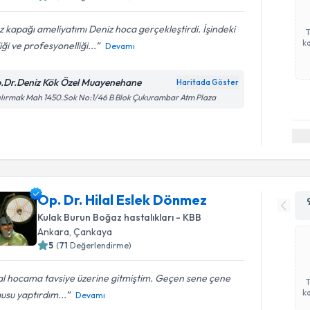
 kapağı ameliyatımı Deniz hoca gerçekleştirdi. İşindeki
ka
zliği ve profesyonelliği...
Devamı
.Dr.Deniz Kök Özel Muayenehane
Haritada Göster
ılırmak Mah 1450.Sok No:1/46 B Blok Çukurambar Atm Plaza
Op. Dr. Hilal Eslek Dönmez
Kulak Burun Boğaz hastalıkları - KBB
Ankara
, Çankaya
5
(
71
Değerlendirme)
al hocama tavsiye üzerine gitmiştim. Geçen sene çene
ka
usu yaptırdım...
Devamı