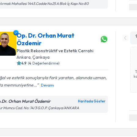
ılırmak Mahallesi 1443.Cadde No25 A Blok İç Kapı No:80
Op. Dr. Orhan Murat
Özdemir
Plastik Rekonstrüktif ve Estetik Cerrahi
Ankara
, Çankaya
4.9
(
4
Değerlendirme)
ka
al ve estetik sonuçlarıyla fark yaratan, alanında uzman,
ta memnuniyetine...
Devamı
.Dr. Orhan Murat Özdemir
Haritada Göster
ur Mumcu Cad. No: 14/3 G.O.P. Çankaya/ANKARA
Randevu T