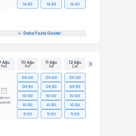
14:30
14:30
14:30
Daha Fazla Göster
9 Ağu
10 Ağu
11 Ağu
12 Ağu
Paz
Pzt
Sal
Çar
09:00
09:00
09:00
09:30
09:30
09:30
10:00
10:00
10:00
Takvim
palıdır
10:30
10:30
10:30
11:00
11:00
11:00