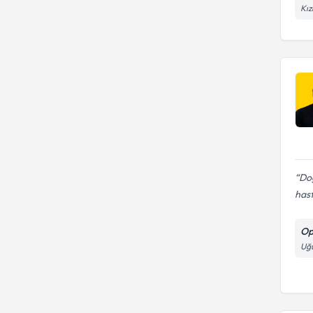
Kız
Doğ
has
Op
Uğ