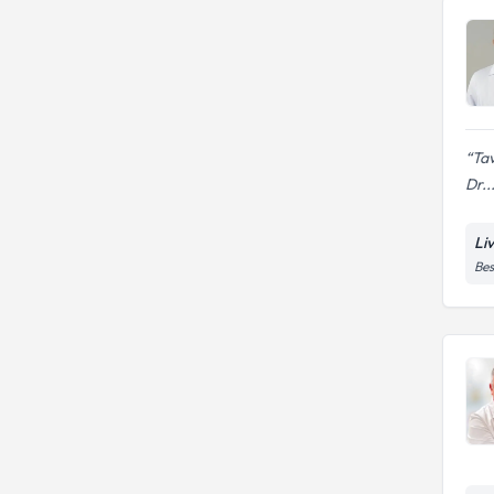
Tav
Dr..
Li
Bes