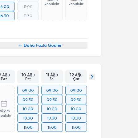
kapalıdır
kapalıdır
16:00
11:00
16:30
11:30
Daha Fazla Göster
9 Ağu
10 Ağu
11 Ağu
12 Ağu
Paz
Pzt
Sal
Çar
09:00
09:00
09:00
09:30
09:30
09:30
10:00
10:00
10:00
Takvim
palıdır
10:30
10:30
10:30
11:00
11:00
11:00