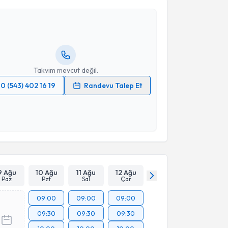
Taylan Gün
için randevu takvimi talebi oluşturun. Size
 randevu almanız için bir takvim hazırlandığında e-
lgilendireceğiz.
resiniz
Takvim mevcut değil.
0 (543) 402 16 19
Randevu Talep Et
 verilerimin işlenmesine ilişkin
Aydınlatma Metni
'ni
 ve kişisel verilerimin belirtilen kapsamda
esini kabul ediyorum.
Takvim Talebini Gönder
9 Ağu
10 Ağu
11 Ağu
12 Ağu
Paz
Pzt
Sal
Çar
09:00
09:00
09:00
09:30
09:30
09:30