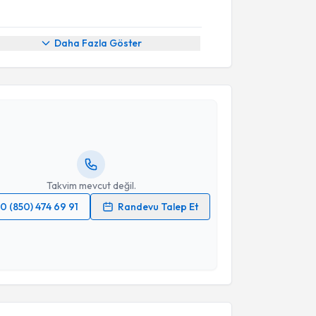
Daha Fazla Göster
akvimi Talebi
Kemal Keseroğlu
için randevu takvimi talebi
Size bu uzmandan randevu almanız için bir takvim
ında e-posta ile bilgilendireceğiz.
resiniz
Takvim mevcut değil.
0 (850) 474 69 91
Randevu Talep Et
 verilerimin işlenmesine ilişkin
Aydınlatma Metni
'ni
 ve kişisel verilerimin belirtilen kapsamda
esini kabul ediyorum.
Takvim Talebini Gönder