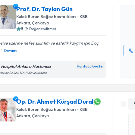
Prof. Dr. 
Prof. Dr. Taylan Gün
bu uzmandan
Kulak Burun Boğaz hastalıkları - KBB
posta ile bi
Ankara
, Çankaya
5
(
9
Değerlendirme)
E-posta Ad
siye üzerine nefes sıkıntım ve estetik kaygım için Doç
.
Devamı
Kişisel
okudum
v Hospital Ankara Hastanesi
Haritada Göster
işlenm
tekar Sokak No:8 Kavaklıdere
Op. Dr. Ahmet Kürşad Dural
Kulak Burun Boğaz hastalıkları - KBB
Ankara
, Çankaya