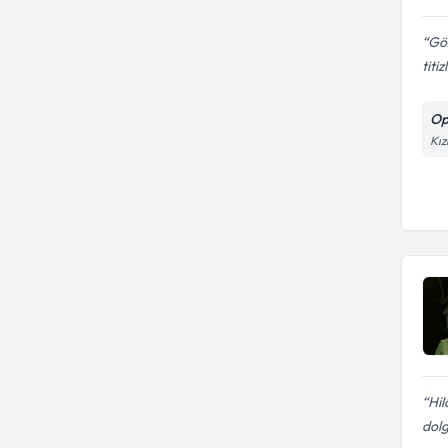
Göz
titi
Op
Kız
Hil
dolg