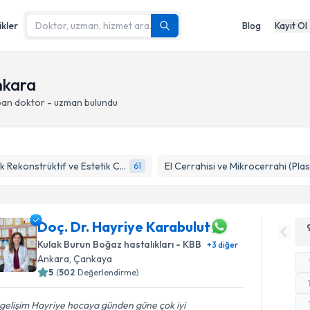
ikler
Blog
Kayıt Ol
Ankara
pan doktor - uzman bulundu
Plastik Rekonstrüktif ve Estetik Cerrahi
61
Doç. Dr. Hayriye Karabulut
Kulak Burun Boğaz hastalıkları - KBB
+
3
diğer
Ankara
, Çankaya
5
(
502
Değerlendirme)
gelişim Hayriye hocaya günden güne çok iyi