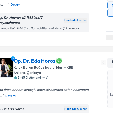
or....
Devamı
ç. Dr. Hayriye KARABULUT
Haritada Göster
ayenehanesi
ılırmak Mah. 1446 Cad. No:12/3 Alternatif Plaza Çukurambar
Op. Dr. Eda Horoz
Kulak Burun Boğaz hastalıkları - KBB
Ankara
, Çankaya
5
(
45
Değerlendirme)
ha önce annem olmuştu onun sürecinden zaten hakimdim
ka
..
Devamı
. Dr. Eda Horoz
Haritada Göster