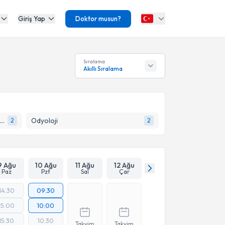
Giriş Yap
Doktor musun?
Sıralama
Akıllı Sıralama
El Cerrahisi ve Mikrocerrahi (Plastik Rekonstrüktif ve Estetik Cerrahi)
Odyoloji
2
2
9 Ağu
10 Ağu
11 Ağu
12 Ağu
Paz
Pzt
Sal
Çar
14:30
09:30
15:00
10:00
15:30
10:30
Takvim
Takvim