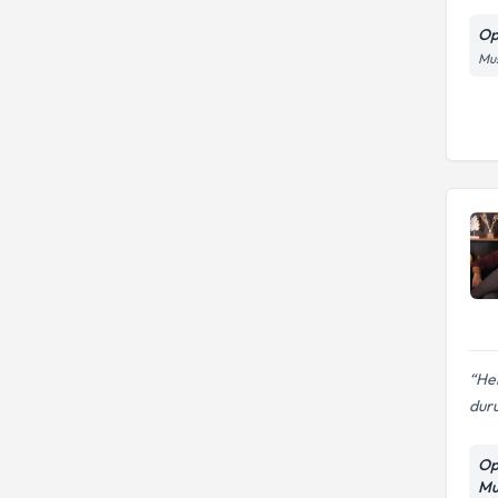
Op
Mus
Her
duru
Op
Mu