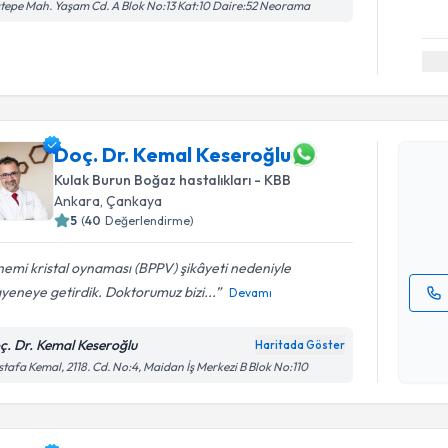
tepe Mah. Yaşam Cd. A Blok No:13 Kat:10 Daire:52 Neorama
Randevu T
Doç. Dr. 
Doç. Dr. Kemal Keseroğlu
oluşturun. 
Kulak Burun Boğaz hastalıkları - KBB
hazırlandığ
Ankara
, Çankaya
5
(
40
Değerlendirme)
E-posta Ad
emi kristal oynaması (BPPV) şikâyeti nedeniyle
eneye getirdik. Doktorumuz bizi...
Devamı
Kişisel
okudum
ç. Dr. Kemal Keseroğlu
Haritada Göster
işlenm
tafa Kemal, 2118. Cd. No:4, Maidan İş Merkezi B Blok No:110