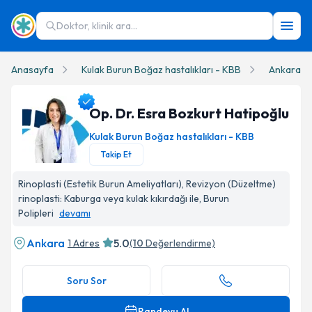
Doktor, klinik ara...
Anasayfa
Kulak Burun Boğaz hastalıkları - KBB
Ankara
Op. Dr. Esra Bozkurt Hatipoğlu
Kulak Burun Boğaz hastalıkları - KBB
Takip Et
Op. Dr. Esra Bozkurt Hatipoğlu Profil Fotoğrafı
Rinoplasti (Estetik Burun Ameliyatları), Revizyon (Düzeltme)
rinoplasti: Kaburga veya kulak kıkırdağı ile, Burun
Polipleri
devamı
Ankara
5.0
1 Adres
(
10
Değerlendirme)
Soru Sor
Randevu Al