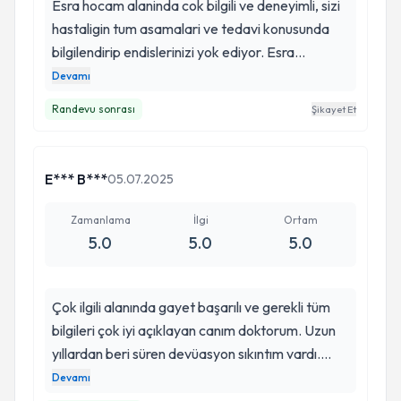
Esra hocam alaninda cok bilgili ve deneyimli, sizi
hastaligin tum asamalari ve tedavi konusunda
bilgilendirip endislerinizi yok ediyor. Esra
hocama, allerjik rinite bagli semptomlar
Devamı
nedeniyle basvurdum, onerdigi tedavi
Randevu sonrası
Şikayet Et
protokolleriyle kisa surede sikayetlerim azaldi,
tedavim bir sure daha devam edecek. . Kulak
burun bogaz alaninda kesinlikle tavsiye ederim. .
E*** B***
05.07.2025
Zamanlama
İlgi
Ortam
5.0
5.0
5.0
Çok ilgili alanında gayet başarılı ve gerekli tüm
bilgileri çok iyi açıklayan canım doktorum. Uzun
yıllardan beri süren devüasyon sıkıntım vardı.
Ameliyat fobisi derken iş nefes almada ciddi
Devamı
sıkıntıya kadar ulaştı. Esra hocamı tanıyınca