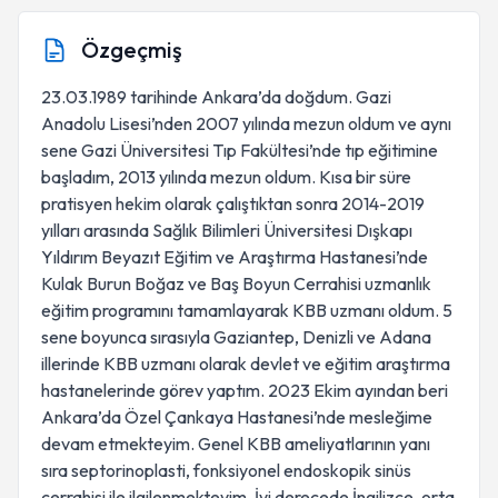
Özgeçmiş
23.03.1989 tarihinde Ankara’da doğdum. Gazi
Anadolu Lisesi’nden 2007 yılında mezun oldum ve aynı
sene Gazi Üniversitesi Tıp Fakültesi’nde tıp eğitimine
başladım, 2013 yılında mezun oldum. Kısa bir süre
pratisyen hekim olarak çalıştıktan sonra 2014-2019
yılları arasında Sağlık Bilimleri Üniversitesi Dışkapı
Yıldırım Beyazıt Eğitim ve Araştırma Hastanesi’nde
Kulak Burun Boğaz ve Baş Boyun Cerrahisi uzmanlık
eğitim programını tamamlayarak KBB uzmanı oldum. 5
sene boyunca sırasıyla Gaziantep, Denizli ve Adana
illerinde KBB uzmanı olarak devlet ve eğitim araştırma
hastanelerinde görev yaptım. 2023 Ekim ayından beri
Ankara’da Özel Çankaya Hastanesi’nde mesleğime
devam etmekteyim. Genel KBB ameliyatlarının yanı
sıra septorinoplasti, fonksiyonel endoskopik sinüs
cerrahisi ile ilgilenmekteyim. İyi derecede İngilizce, orta