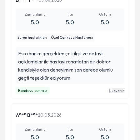
D*** Y***
09.06.2026
Zamanlama
İlgi
Ortam
5.0
5.0
5.0
Burun hastalıkları
Özel Çankaya Hastanesi
Esra hanım gerçekten çok ilgili ve detaylı
açıklamalar ile hastayı rahatlatan bir doktor
kendisiyle olan deneyimim son derece olumlu
geçti teşekkür ediyorum
Randevu sonrası
Şikayet Et
A*** B***
20.05.2026
Zamanlama
İlgi
Ortam
5.0
5.0
5.0