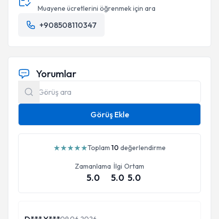
Muayene ücretlerini öğrenmek için ara
+908508110347
Yorumlar
Görüş Ekle
★
★
★
★
★
Toplam
10
değerlendirme
Zamanlama
İlgi
Ortam
5.0
5.0
5.0