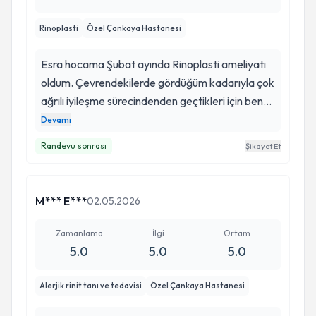
Rinoplasti
Özel Çankaya Hastanesi
Esra hocama Şubat ayında Rinoplasti ameliyatı
oldum. Çevrendekilerde gördüğüm kadarıyla çok
ağrılı iyileşme sürecindenden geçtikleri için ben
uzun yıllardır ameliyat olmaya karar
Devamı
verememiştim. Tavsiye ile Esra hocama gittim ve
Randevu sonrası
Şikayet Et
sonuç mükemmel. Eli çok hafif, hiç morarma
olmadı, hiç ağrım olmadı. Hızlı iyileştim, üçüncü
günü zaten tamamen iyi idim, tampon alındıktan
M*** E***
02.05.2026
hemen sonra normal hatata geçtim, morarna
neredeyse yok gibiydi ve ağrı hiç yoktu. Tampon
Zamanlama
İlgi
Ortam
alındığı gün geçmiş olsun diye gelen misafirleri
5.0
5.0
5.0
ağırladım. . Eli gerçekten çok hafif, konusunda
oldukça iyi, herkese gönül rahatlığı ile tavsiye
Alerjik rinit tanı ve tedavisi
Özel Çankaya Hastanesi
ederim. Kendisine çok çok teşekkür ederim,