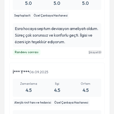
5.0
5.0
5.0
Septoplasti
Özel Çankaya Hastanesi
Esra hocaya septum deviasyon ameliyatı oldum.
Süreç çok sorunsuz ve konforlu geçti. İlgisi ve
özeni için teşekkür ediyorum.
Randevu sonrası
Şikayet Et
İ*** T***
06.09.2025
Zamanlama
İlgi
Ortam
4.5
4.5
4.5
Alerjik rinit tanı ve tedavisi
Özel Çankaya Hastanesi