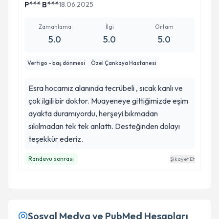
P*** B***
18.06.2025
Zamanlama
İlgi
Ortam
5.0
5.0
5.0
Vertigo - baş dönmesi
Özel Çankaya Hastanesi
Esra hocamız alanında tecrübeli , sıcak kanlı ve
çok ilgili bir doktor. Muayeneye gittiğimizde eşim
ayakta duramıyordu, herşeyi bıkmadan
sıkılmadan tek tek anlattı. Desteğinden dolayı
teşekkür ederiz.
Randevu sonrası
Şikayet Et
Sosyal Medya ve PubMed Hesapları