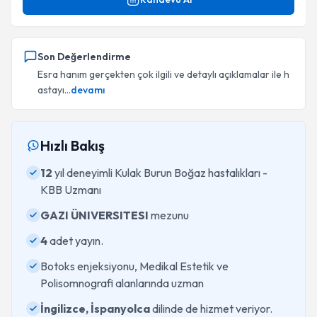
Son Değerlendirme
Esra hanım gerçekten çok ilgili ve detaylı açıklamalar ile h
astayı...
devamı
Hızlı Bakış
12
yıl deneyimli Kulak Burun Boğaz hastalıkları -
KBB Uzmanı
GAZI ÜNIVERSITESI
mezunu
4
adet yayın.
Botoks enjeksiyonu, Medikal Estetik ve
Polisomnografi alanlarında uzman
İngilizce, İspanyolca
dilinde de hizmet veriyor.