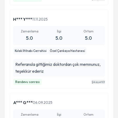
H*** Y***
11.11.2025
Zamanlama
İlgi
Ortam
5.0
5.0
5.0
Kulak İltihabı Cerrahisi
Özel Çankaya Hastanesi
Referansla gittiğimiz doktordan çok memnunuz,
teşekkür ederiz
Randevu sonrası
Şikayet Et
A*** G***
06.09.2025
Zamanlama
İlgi
Ortam