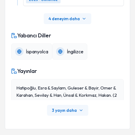
4 deneyim daha
Yabancı Diller
İspanyolca
İngilizce
Yayınlar
Hatipoğlu, Esra & Saylam, Guleser & Bayir, Omer &
Karahan, Sevilay & Han, Ünsal & Korkmaz, Hakan. (2
025). Investigation Of Second Primary Lung Malign
Ancy Rates In Laryngeal Cancer Patients. B-ENT. 2
3 yayın daha
0. 220-225. 10.5152/B-ENT.2025.241525.