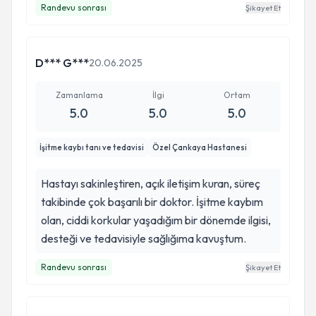
Randevu sonrası
Şikayet Et
verdiği güven sayesinde şu an iyiki ameliyat
olmuşum diyorum. İyileşme sürecinde olmama
rağmen nefes alışım çok değişti. Çok çok
D*** G***
20.06.2025
teşekkürler canım doktoruma.
Zamanlama
İlgi
Ortam
5.0
5.0
5.0
İşitme kaybı tanı ve tedavisi
Özel Çankaya Hastanesi
Hastayı sakinleştiren, açık iletişim kuran, süreç
takibinde çok başarılı bir doktor. İşitme kaybım
olan, ciddi korkular yaşadığım bir dönemde ilgisi,
desteği ve tedavisiyle sağlığıma kavuştum.
Randevu sonrası
Şikayet Et