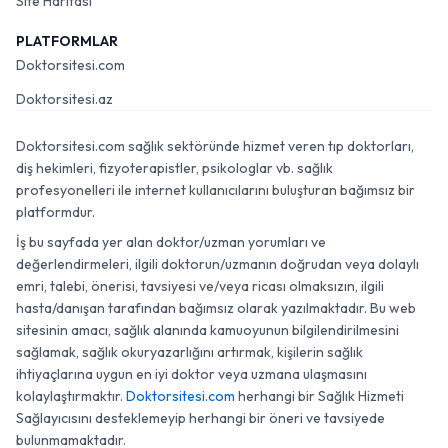
Site Haritası
PLATFORMLAR
Doktorsitesi.com
Doktorsitesi.az
Doktorsitesi.com sağlık sektöründe hizmet veren tıp doktorları,
diş hekimleri, fizyoterapistler, psikologlar vb. sağlık
profesyonelleri ile internet kullanıcılarını buluşturan bağımsız bir
platformdur.
İş bu sayfada yer alan doktor/uzman yorumları ve
değerlendirmeleri, ilgili doktorun/uzmanın doğrudan veya dolaylı
emri, talebi, önerisi, tavsiyesi ve/veya ricası olmaksızın, ilgili
hasta/danışan tarafından bağımsız olarak yazılmaktadır. Bu web
sitesinin amacı, sağlık alanında kamuoyunun bilgilendirilmesini
sağlamak, sağlık okuryazarlığını artırmak, kişilerin sağlık
ihtiyaçlarına uygun en iyi doktor veya uzmana ulaşmasını
kolaylaştırmaktır.
Doktorsitesi.com
herhangi bir Sağlık Hizmeti
Sağlayıcısını desteklemeyip herhangi bir öneri ve tavsiyede
bulunmamaktadır.