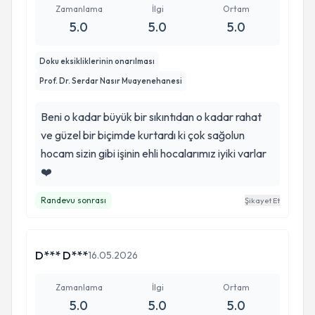
Zamanlama
İlgi
Ortam
5.0
5.0
5.0
Doku eksikliklerinin onarılması
Prof. Dr. Serdar Nasır Muayenehanesi
Beni o kadar büyük bir sıkıntıdan o kadar rahat
ve güzel bir biçimde kurtardı ki çok sağolun
hocam sizin gibi işinin ehli hocalarımız iyiki varlar
❤️
Randevu sonrası
Şikayet Et
D*** D***
16.05.2026
Zamanlama
İlgi
Ortam
5.0
5.0
5.0