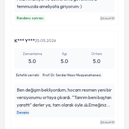
temmuzda ameliyata giriyorum: )
Randevu sonrası
Şikayet Et
K*** Y***
25.05.2026
Zamanlama
İlgi
Ortam
5.0
5.0
5.0
Estetik cerrahi
Prof. Dr. Serdar Nasır Muayenehanesi
Ben değişim bekliyordum, hocam resmen yeni bir
versiyonumu ortaya çıkardı. “Tanrım beni baştan
yarattı” derler ya, tam olarak öyle 🙏Emeğinize,
ilginize ve başarınıza sonsuz teşekkürler. Bir de
Devamı
küçük bir not: ❤️❤️❤️Artık hayatınızda “eseriniz”
Şikayet Et
olarak dolaşan bir ben var: )💕❤️❤️❤️❤️❤️❤️. . .