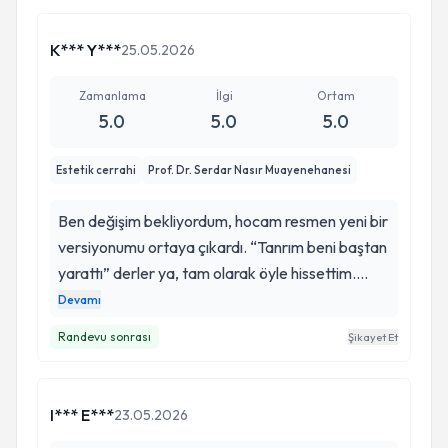
Emeğinize, ilginize ve başarınıza sonsuz
teşekkürler. Kazancınız helal, ömrünüz uzun,
K*** Y***
25.05.2026
mesleğiniz daim olsun. İyi ki yollarımız kesişmiş.
😘😘😘
Zamanlama
İlgi
Ortam
5.0
5.0
5.0
Estetik cerrahi
Prof. Dr. Serdar Nasır Muayenehanesi
Ben değişim bekliyordum, hocam resmen yeni bir
versiyonumu ortaya çıkardı. “Tanrım beni baştan
yarattı” derler ya, tam olarak öyle hissettim.
Emeğinize, ilginize ve başarınıza sonsuz
Devamı
teşekkürler. Bir de küçük bir not: Artık
Randevu sonrası
Şikayet Et
hayatınızda “eseriniz” olarak dolaşan bir ben var:
)
I*** E***
23.05.2026