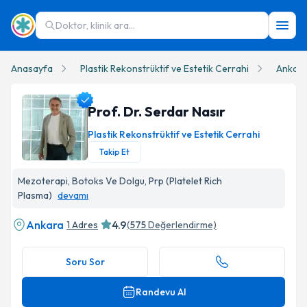
Doktor, klinik ara...
Anasayfa
Plastik Rekonstrüktif ve Estetik Cerrahi
Ankar
Prof. Dr. Serdar Nasır
Plastik Rekonstrüktif ve Estetik Cerrahi
Takip Et
Prof. Dr. Serdar Nasır Profil Fotoğrafı
Mezoterapi, Botoks Ve Dolgu, Prp (Platelet Rich
Plasma)
devamı
Ankara
4.9
1 Adres
(
575
Değerlendirme)
Soru Sor
Randevu Al