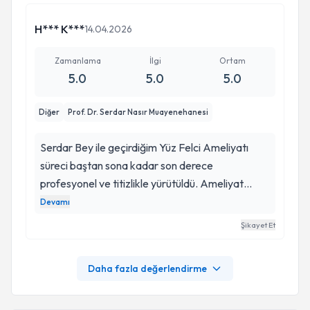
H*** K***
14.04.2026
Zamanlama
İlgi
Ortam
5.0
5.0
5.0
Diğer
Prof. Dr. Serdar Nasır Muayenehanesi
Serdar Bey ile geçirdiğim Yüz Felci Ameliyatı
süreci baştan sona kadar son derece
profesyonel ve titizlikle yürütüldü. Ameliyat
öncesi yüz kaslarım ve sinirler detaylı bir şekilde
Devamı
incelendi, olası riskler ve ameliyatın aşamaları
Şikayet Et
ayrıntılı olarak açıklandı. Sorularım sabırla
yanıtlandı ve sürece güvenle yaklaşmam
Daha fazla değerlendirme
sağlandı. Ameliyat sırasında gösterilen özen ve
dikkat sayesinde işlem güvenli ve konforlu geçti.
Serdar Bey’in titiz yaklaşımı, yüz kaslarımın