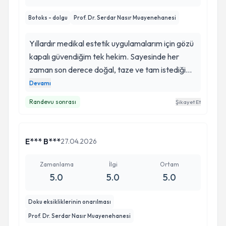
Botoks - dolgu
Prof. Dr. Serdar Nasır Muayenehanesi
Yıllardır medikal estetik uygulamalarım için gözü
kapalı güvendiğim tek hekim. Sayesinde her
zaman son derece doğal, taze ve tam istediğim
gibi sonuçlar alıyorum. Güvenilir ve kaliteli bir
Devamı
hekim arayan herkese kesinlikle tavsiye ederim.
Randevu sonrası
Şikayet Et
Kendisine çok teşekkür ederim, iyi ki varsınız.
E*** B***
27.04.2026
Zamanlama
İlgi
Ortam
5.0
5.0
5.0
Doku eksikliklerinin onarılması
Prof. Dr. Serdar Nasır Muayenehanesi