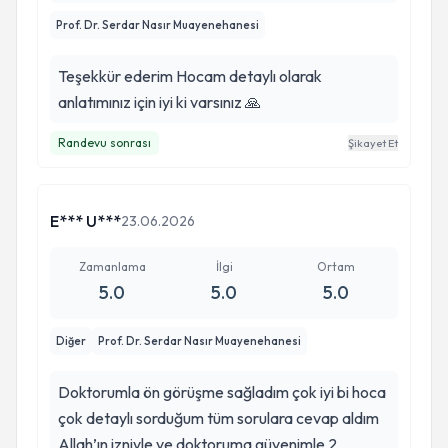
Prof. Dr. Serdar Nasır Muayenehanesi
Teşekkür ederim Hocam detaylı olarak
anlatımınız için iyi ki varsınız 🙏
Randevu sonrası
Şikayet Et
E*** U***
23.06.2026
Zamanlama
İlgi
Ortam
5.0
5.0
5.0
Diğer
Prof. Dr. Serdar Nasır Muayenehanesi
Doktorumla ön görüşme sağladım çok iyi bi hoca
çok detaylı sorduğum tüm sorulara cevap aldım
Allah’ın izniyle ve doktoruma güvenimle 2