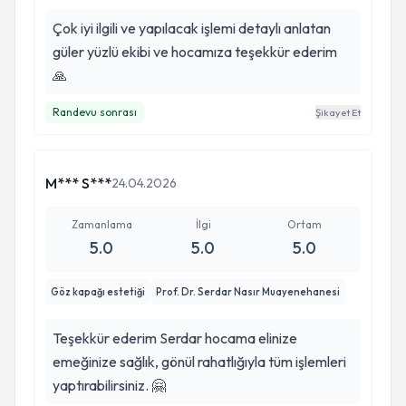
Çok iyi ilgili ve yapılacak işlemi detaylı anlatan
güler yüzlü ekibi ve hocamıza teşekkür ederim
🙏
Randevu sonrası
Şikayet Et
M*** S***
24.04.2026
Zamanlama
İlgi
Ortam
5.0
5.0
5.0
Göz kapağı estetiği
Prof. Dr. Serdar Nasır Muayenehanesi
Teşekkür ederim Serdar hocama elinize
emeğinize sağlık, gönül rahatlığıyla tüm işlemleri
yaptırabilirsiniz. 🤗