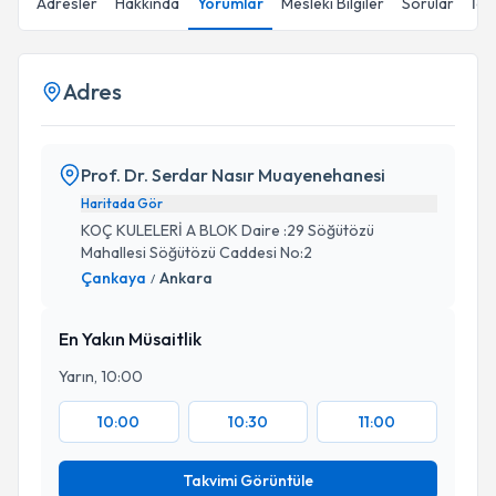
Adresler
Hakkında
Yorumlar
Mesleki Bilgiler
Sorular
İçe
Adres
Prof. Dr. Serdar Nasır Muayenehanesi
Haritada Gör
KOÇ KULELERİ A BLOK Daire :29 Söğütözü
Mahallesi Söğütözü Caddesi No:2
Çankaya
Ankara
/
En Yakın Müsaitlik
Yarın, 10:00
10:00
10:30
11:00
Takvimi Görüntüle