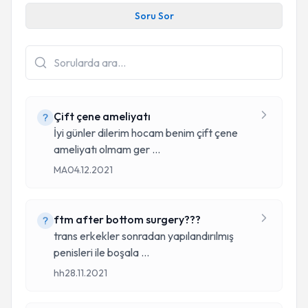
Soru Sor
Çift çene ameliyatı
İyi günler dilerim hocam benim çift çene
ameliyatı olmam ger
...
MA
04.12.2021
ftm after bottom surgery???
trans erkekler sonradan yapılandırılmış
penisleri ile boşala
...
hh
28.11.2021