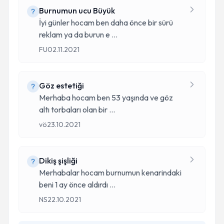
Burnumun ucu Büyük
İyi günler hocam ben daha önce bir sürü
reklam ya da burun e
...
FU
02.11.2021
Göz estetiği
Merhaba hocam ben 53 yaşında ve göz
altı torbaları olan bir
...
vö
23.10.2021
Dikiş şişliği
Merhabalar hocam burnumun kenarindaki
beni 1 ay önce aldırdı
...
NS
22.10.2021