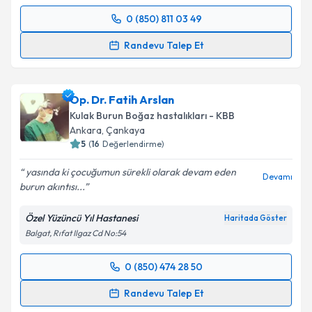
0 (850) 811 03 49
Randevu Takvimi Talebi
Randevu Talep Et
Dr. Servet Yüksel
için randevu takvimi talebi
oluşturun. Size bu uzmandan randevu almanız için bir
Op. Dr. Fatih Arslan
takvim hazırlandığında e-posta ile bilgilendireceğiz.
Kulak Burun Boğaz hastalıkları - KBB
E-posta Adresiniz
Ankara
,
Çankaya
5
(
16
Değerlendirme)
yasında ki çocuğumun sürekli olarak devam eden
Devamı
burun akıntısı...
Kişisel verilerimin işlenmesine ilişkin
Aydınlatma
Metni
'ni okudum ve kişisel verilerimin belirtilen
Özel Yüzüncü Yıl Hastanesi
Haritada Göster
kapsamda işlenmesini kabul ediyorum.
Balgat, Rıfat Ilgaz Cd No:54
Takvim Talebini Gönder
0 (850) 474 28 50
Randevu Takvimi Talebi
Randevu Talep Et