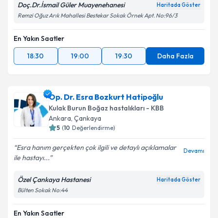
Doç.Dr.İsmail Güler Muayenehanesi
Haritada Göster
kapsamda işlenmesini kabul ediyorum.
Remzi Oğuz Arık Mahallesi Bestekar Sokak Örnek Apt. No:96/3
En Yakın Saatler
Takvim Talebini Gönder
18:30
19:00
19:30
Daha Fazla
Op. Dr. Esra Bozkurt Hatipoğlu
Kulak Burun Boğaz hastalıkları - KBB
Ankara
,
Çankaya
5
(
10
Değerlendirme)
Esra hanım gerçekten çok ilgili ve detaylı açıklamalar
Devamı
ile hastayı...
Özel Çankaya Hastanesi
Haritada Göster
Bülten Sokak No:44
En Yakın Saatler