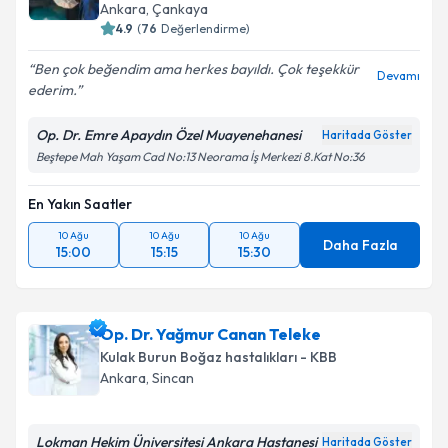
Ankara
,
Çankaya
4.9
(
76
Değerlendirme)
Ben çok beğendim ama herkes bayıldı. Çok teşekkür
Devamı
ederim.
Kişisel verilerimin işlenmesine ilişkin
Aydınlatma
Metni
'ni okudum ve kişisel verilerimin belirtilen
Op. Dr. Emre Apaydın Özel Muayenehanesi
Haritada Göster
kapsamda işlenmesini kabul ediyorum.
Beştepe Mah Yaşam Cad No:13 Neorama İş Merkezi 8.Kat No:36
Takvim Talebini Gönder
En Yakın Saatler
10 Ağu
10 Ağu
10 Ağu
Daha Fazla
15:00
15:15
15:30
Op. Dr. Yağmur Canan Teleke
Kulak Burun Boğaz hastalıkları - KBB
Ankara
,
Sincan
Lokman Hekim Üniversitesi Ankara Hastanesi
Haritada Göster