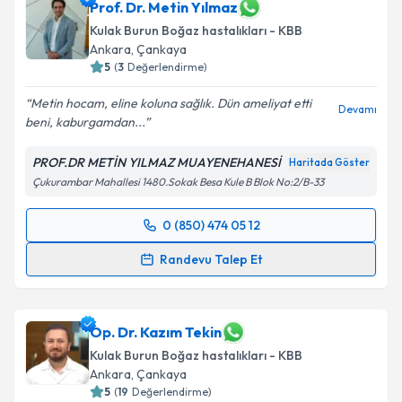
Prof. Dr. Metin Yılmaz
Kulak Burun Boğaz hastalıkları - KBB
Ankara
,
Çankaya
5
(
3
Değerlendirme)
Metin hocam, eline koluna sağlık. Dün ameliyat etti
Devamı
beni, kaburgamdan...
PROF.DR METİN YILMAZ MUAYENEHANESİ
Haritada Göster
Çukurambar Mahallesi 1480.Sokak Besa Kule B Blok No:2/B-33
0 (850) 474 05 12
Randevu Takvimi Talebi
Randevu Talep Et
Prof. Dr. Metin Yılmaz
için randevu takvimi talebi
oluşturun. Size bu uzmandan randevu almanız için bir
takvim hazırlandığında e-posta ile bilgilendireceğiz.
Op. Dr. Kazım Tekin
Kulak Burun Boğaz hastalıkları - KBB
E-posta Adresiniz
Ankara
,
Çankaya
5
(
19
Değerlendirme)