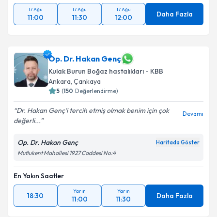
17 Ağu
17 Ağu
17 Ağu
Daha Fazla
11:00
11:30
12:00
Op. Dr. Hakan Genç
Kulak Burun Boğaz hastalıkları - KBB
Ankara
,
Çankaya
5
(
150
Değerlendirme)
Dr. Hakan Genç’i tercih etmiş olmak benim için çok
Devamı
değerli...
Op. Dr. Hakan Genç
Haritada Göster
Mutlukent Mahallesi 1927 Caddesi No:4
En Yakın Saatler
Yarın
Yarın
18:30
Daha Fazla
11:00
11:30