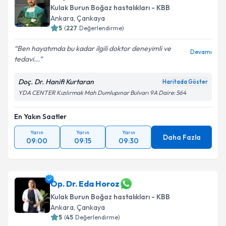
Kulak Burun Boğaz hastalıkları - KBB
Ankara
,
Çankaya
5
(
227
Değerlendirme)
Ben hayatımda bu kadar ilgili doktor deneyimli ve
Devamı
tedavi...
Doç. Dr. Hanifi Kurtaran
Haritada Göster
YDA CENTER Kızılırmak Mah Dumlupınar Bulvarı 9A Daire: 564
En Yakın Saatler
Yarın
Yarın
Yarın
Daha Fazla
09:00
09:15
09:30
Op. Dr. Eda Horoz
Kulak Burun Boğaz hastalıkları - KBB
Ankara
,
Çankaya
5
(
45
Değerlendirme)