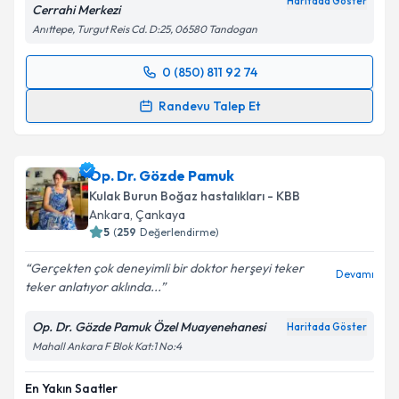
Haritada Göster
Cerrahi Merkezi
Anıttepe, Turgut Reis Cd. D:25, 06580 Tandogan
0 (850) 811 92 74
Randevu Takvimi Talebi
Randevu Talep Et
Op. Dr. Alper Şenkal
için randevu takvimi talebi
oluşturun. Size bu uzmandan randevu almanız için bir
Op. Dr. Gözde Pamuk
takvim hazırlandığında e-posta ile bilgilendireceğiz.
Kulak Burun Boğaz hastalıkları - KBB
E-posta Adresiniz
Ankara
,
Çankaya
5
(
259
Değerlendirme)
Gerçekten çok deneyimli bir doktor herşeyi teker
Devamı
teker anlatıyor aklında...
Kişisel verilerimin işlenmesine ilişkin
Aydınlatma
Metni
'ni okudum ve kişisel verilerimin belirtilen
Op. Dr. Gözde Pamuk Özel Muayenehanesi
Haritada Göster
kapsamda işlenmesini kabul ediyorum.
Mahall Ankara F Blok Kat:1 No:4
En Yakın Saatler
Takvim Talebini Gönder