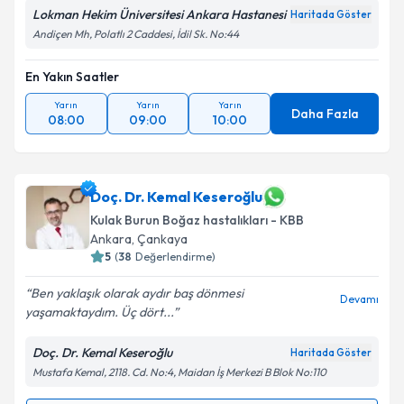
Lokman Hekim Üniversitesi Ankara Hastanesi
Haritada Göster
Andiçen Mh, Polatlı 2 Caddesi, İdil Sk. No:44
En Yakın Saatler
Yarın
Yarın
Yarın
Daha Fazla
08:00
09:00
10:00
Doç. Dr. Kemal Keseroğlu
Kulak Burun Boğaz hastalıkları - KBB
Ankara
,
Çankaya
5
(
38
Değerlendirme)
Ben yaklaşık olarak aydır baş dönmesi
Devamı
yaşamaktaydım. Üç dört...
Doç. Dr. Kemal Keseroğlu
Haritada Göster
Mustafa Kemal, 2118. Cd. No:4, Maidan İş Merkezi B Blok No:110