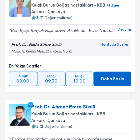
Kulak Burun Boğaz hastalıkları - KBB
+
1
diğer
Ankara
,
Çankaya
5
(
11
Değerlendirme)
Devamı
Ben Eyüp Tanyeli yaşındayım Aralık 'de . Evre Trioid...
Prof. Dr. Nilda Sütay Süslü
Haritada Göster
Mustafa Kemal Mah. 2087.Sok. No:12
En Yakın Saatler
10 Ağu
10 Ağu
10 Ağu
Daha Fazla
09:00
09:30
10:00
Prof. Dr. Ahmet Emre Süslü
Kulak Burun Boğaz hastalıkları - KBB
Ankara
,
Çankaya
5
(
2
Değerlendirme)
Türkiye standartlarının çok üzerinde bir profesyonel.