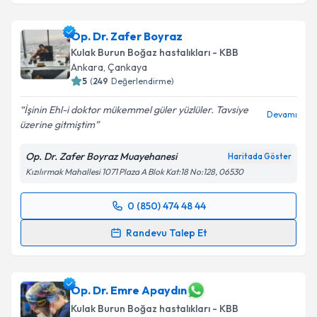
Op. Dr. Fatih Arslan
için randevu takvimi talebi
oluşturun. Size bu uzmandan randevu almanız için bir
Op. Dr. Zafer Boyraz
takvim hazırlandığında e-posta ile bilgilendireceğiz.
Kulak Burun Boğaz hastalıkları - KBB
E-posta Adresiniz
Ankara
,
Çankaya
5
(
249
Değerlendirme)
İşinin Ehl-i doktor mükemmel güler yüzlüler. Tavsiye
Devamı
üzerine gitmiştim
Kişisel verilerimin işlenmesine ilişkin
Aydınlatma
Metni
'ni okudum ve kişisel verilerimin belirtilen
Op. Dr. Zafer Boyraz Muayehanesi
Haritada Göster
kapsamda işlenmesini kabul ediyorum.
Kızılırmak Mahallesi 1071 Plaza A Blok Kat:18 No:128, 06530
Takvim Talebini Gönder
0 (850) 474 48 44
Randevu Takvimi Talebi
Randevu Talep Et
Op. Dr. Zafer Boyraz
için randevu takvimi talebi
oluşturun. Size bu uzmandan randevu almanız için bir
takvim hazırlandığında e-posta ile bilgilendireceğiz.
Op. Dr. Emre Apaydın
Kulak Burun Boğaz hastalıkları - KBB
E-posta Adresiniz