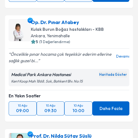
Op. Dr. Pınar Atabey
Kulak Burun Boğaz hastalıkları - KBB
Ankara
,
Yenimahalle
5
(
1
Değerlendirme)
Öncelikle pınar hocama çok teşekkür ederim ellerine
Devamı
sağlık guzel bi...
Medical Park Ankara Hastanesi
Haritada Göster
Kent Koop Mah 1868. Sok, Batıkent Blv. No:15
En Yakın Saatler
10 Ağu
10 Ağu
10 Ağu
Daha Fazla
09:00
09:30
10:00
Prof. Dr. Nilda Sütay Süslü