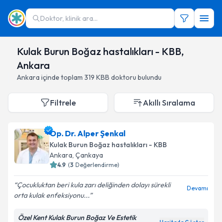
Doktor, klinik ara...
Kulak Burun Boğaz hastalıkları - KBB,
Ankara
Ankara
içinde toplam
319
KBB doktoru
bulundu
Filtrele
Akıllı Sıralama
Op. Dr. Alper Şenkal
Kulak Burun Boğaz hastalıkları - KBB
Ankara
,
Çankaya
4.9
(
3
Değerlendirme)
Çocukluktan beri kula zarı deliğinden dolayı sürekli
Devamı
orta kulak enfeksiyonu...
Özel Kent Kulak Burun Boğaz Ve Estetik