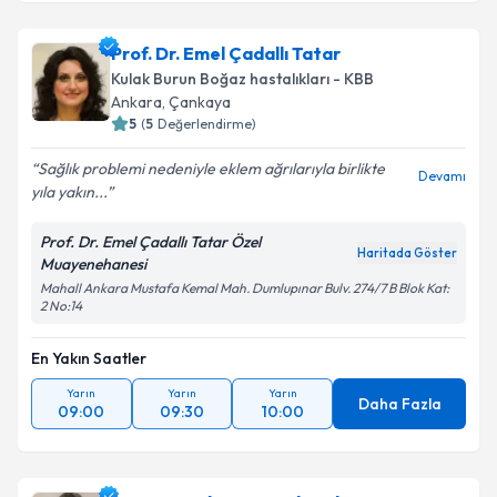
Prof. Dr. Emel Çadallı Tatar
Kulak Burun Boğaz hastalıkları - KBB
Ankara
,
Çankaya
5
(
5
Değerlendirme)
Sağlık problemi nedeniyle eklem ağrılarıyla birlikte
Devamı
yıla yakın...
Prof. Dr. Emel Çadallı Tatar Özel
Haritada Göster
Muayenehanesi
Mahall Ankara Mustafa Kemal Mah. Dumlupınar Bulv. 274/7 B Blok Kat:
2 No:14
En Yakın Saatler
Yarın
Yarın
Yarın
Daha Fazla
09:00
09:30
10:00