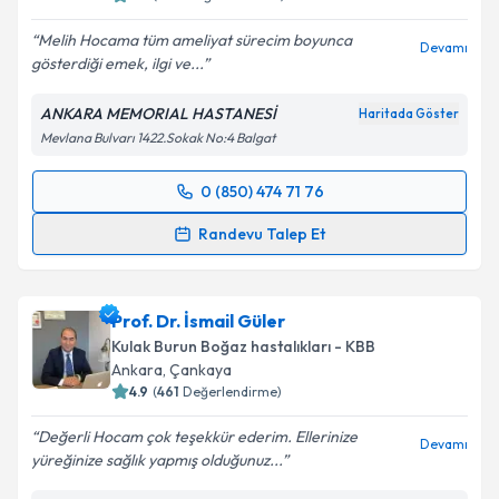
Melih Hocama tüm ameliyat sürecim boyunca
Devamı
gösterdiği emek, ilgi ve...
ANKARA MEMORIAL HASTANESİ
Haritada Göster
Mevlana Bulvarı 1422.Sokak No:4 Balgat
0 (850) 474 71 76
Randevu Takvimi Talebi
Randevu Talep Et
Doç. Dr. Melih Şahin
için randevu takvimi talebi
oluşturun. Size bu uzmandan randevu almanız için bir
Prof. Dr. İsmail Güler
takvim hazırlandığında e-posta ile bilgilendireceğiz.
Kulak Burun Boğaz hastalıkları - KBB
E-posta Adresiniz
Ankara
,
Çankaya
4.9
(
461
Değerlendirme)
Değerli Hocam çok teşekkür ederim. Ellerinize
Devamı
yüreğinize sağlık yapmış olduğunuz...
Kişisel verilerimin işlenmesine ilişkin
Aydınlatma
Metni
'ni okudum ve kişisel verilerimin belirtilen