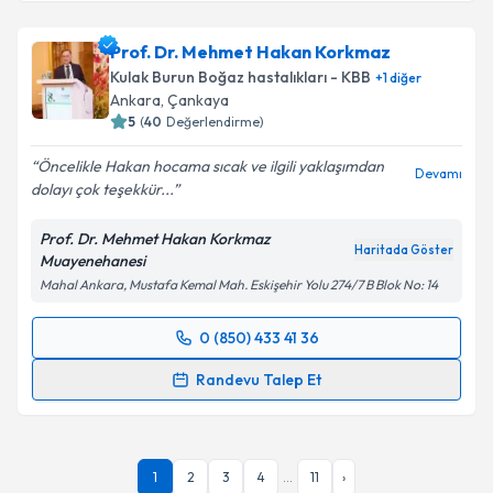
Prof. Dr. Mehmet Hakan Korkmaz
Kulak Burun Boğaz hastalıkları - KBB
+
1
diğer
Ankara
,
Çankaya
5
(
40
Değerlendirme)
Öncelikle Hakan hocama sıcak ve ilgili yaklaşımdan
Devamı
dolayı çok teşekkür...
Prof. Dr. Mehmet Hakan Korkmaz
Haritada Göster
Muayenehanesi
Mahal Ankara, Mustafa Kemal Mah. Eskişehir Yolu 274/7 B Blok No: 14
0 (850) 433 41 36
Randevu Takvimi Talebi
Randevu Talep Et
Prof. Dr. Mehmet Hakan Korkmaz
için randevu
takvimi talebi oluşturun. Size bu uzmandan randevu
almanız için bir takvim hazırlandığında e-posta ile
1
2
3
4
...
11
›
bilgilendireceğiz.