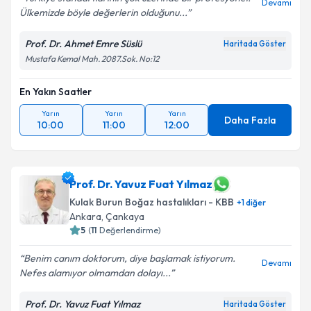
Devamı
Ülkemizde böyle değerlerin olduğunu...
Prof. Dr. Ahmet Emre Süslü
Haritada Göster
Mustafa Kemal Mah. 2087.Sok. No:12
En Yakın Saatler
Yarın
Yarın
Yarın
Daha Fazla
10:00
11:00
12:00
Prof. Dr. Yavuz Fuat Yılmaz
Kulak Burun Boğaz hastalıkları - KBB
+
1
diğer
Ankara
,
Çankaya
5
(
11
Değerlendirme)
Benim canım doktorum, diye başlamak istiyorum.
Devamı
Nefes alamıyor olmamdan dolayı...
Prof. Dr. Yavuz Fuat Yılmaz
Haritada Göster