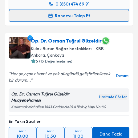
0 (850) 474 69 91
Randevu Takvimi Talebi
Randevu Talep Et
Doç. Dr. Kemal Keseroğlu
için randevu takvimi talebi
oluşturun. Size bu uzmandan randevu almanız için bir
takvim hazırlandığında e-posta ile bilgilendireceğiz.
Op. Dr. Osman Tuğrul Güzeldir
Kulak Burun Boğaz hastalıkları - KBB
E-posta Adresiniz
Ankara
,
Çankaya
5
(
13
Değerlendirme)
Her şey çok nizami ve çok düzgündü geliştirilebilecek
Devamı
bir durum...
Kişisel verilerimin işlenmesine ilişkin
Aydınlatma
Metni
'ni okudum ve kişisel verilerimin belirtilen
Op. Dr. Osman Tuğrul Güzeldir
kapsamda işlenmesini kabul ediyorum.
Haritada Göster
Muayenehanesi
Kızılırmak Mahallesi 1443.Cadde No25 A Blok İç Kapı No:80
Takvim Talebini Gönder
En Yakın Saatler
Yarın
Yarın
Yarın
Daha Fazla
10:00
10:30
11:00