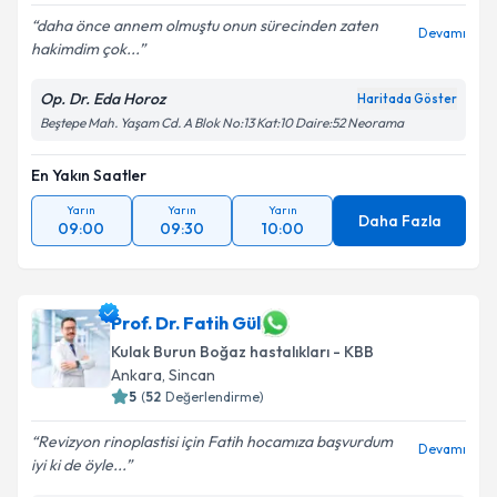
daha önce annem olmuştu onun sürecinden zaten
Devamı
hakimdim çok...
Op. Dr. Eda Horoz
Haritada Göster
Beştepe Mah. Yaşam Cd. A Blok No:13 Kat:10 Daire:52 Neorama
En Yakın Saatler
Yarın
Yarın
Yarın
Daha Fazla
09:00
09:30
10:00
Prof. Dr. Fatih Gül
Kulak Burun Boğaz hastalıkları - KBB
Ankara
,
Sincan
5
(
52
Değerlendirme)
Revizyon rinoplastisi için Fatih hocamıza başvurdum
Devamı
iyi ki de öyle...