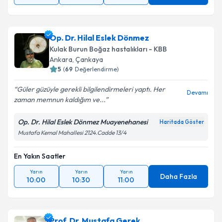
Op. Dr. Hilal Eslek Dönmez
Kulak Burun Boğaz hastalıkları - KBB
Ankara
,
Çankaya
5
(
69
Değerlendirme)
Güler güzüyle gerekli bilgilendirmeleri yaptı. Her
Devamı
zaman memnun kaldığım ve...
Op. Dr. Hilal Eslek Dönmez Muayenehanesi
Haritada Göster
Mustafa Kemal Mahallesi 2124.Cadde 13/4
En Yakın Saatler
Yarın
Yarın
Yarın
Daha Fazla
10:00
10:30
11:00
Prof. Dr. Mustafa Gerek