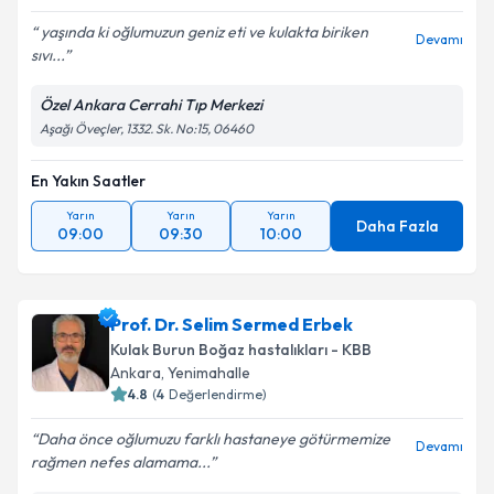
yaşında ki oğlumuzun geniz eti ve kulakta biriken
Devamı
sıvı...
Kişisel verilerimin işlenmesine ilişkin
Aydınlatma
Metni
'ni okudum ve kişisel verilerimin belirtilen
Özel Ankara Cerrahi Tıp Merkezi
kapsamda işlenmesini kabul ediyorum.
Aşağı Öveçler, 1332. Sk. No:15, 06460
Takvim Talebini Gönder
En Yakın Saatler
Yarın
Yarın
Yarın
Daha Fazla
09:00
09:30
10:00
Prof. Dr. Selim Sermed Erbek
Kulak Burun Boğaz hastalıkları - KBB
Ankara
,
Yenimahalle
4.8
(
4
Değerlendirme)
Daha önce oğlumuzu farklı hastaneye götürmemize
Devamı
rağmen nefes alamama...