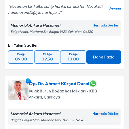
Kocaman bir kalbe sahip harika bir doktor. Nezaketi,
Devamı
hanımefendiliğiyle hastaya...
Memorial Ankara Hastanesi
Haritada Göster
Balgat Mah. Mevlana Blv. Balgat 1422. Sok. No:4 06520
En Yakın Saatler
10 Ağu
10 Ağu
10 Ağu
Daha Fazla
09:00
09:30
10:00
Op. Dr. Ahmet Kürşad Dural
Kulak Burun Boğaz hastalıkları - KBB
Ankara
,
Çankaya
Memorial Ankara Hastanesi
Haritada Göster
Balgat, Balgat Mah. Mevlana Bulv, 1422. Sk. No:4