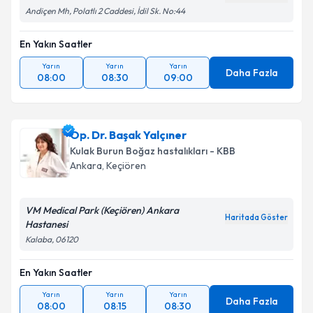
Andiçen Mh, Polatlı 2 Caddesi, İdil Sk. No:44
En Yakın Saatler
Yarın
Yarın
Yarın
Daha Fazla
08:00
08:30
09:00
Op. Dr. Başak Yalçıner
Kulak Burun Boğaz hastalıkları - KBB
Ankara
,
Keçiören
VM Medical Park (Keçiören) Ankara
Haritada Göster
Hastanesi
Kalaba, 06120
En Yakın Saatler
Yarın
Yarın
Yarın
Daha Fazla
08:00
08:15
08:30