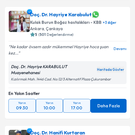
Doç. Dr. Hayriye Karabulut
Kulak Burun Boğaz hastalıkları - KBB
+
3
diğer
Ankara
,
Çankaya
5
(
501
Değerlendirme)
Ne kadar övsem azdır mükemmel Hayriye hoca şuan
Devamı
kez...
Doç. Dr. Hayriye KARABULUT
Haritada Göster
Muayenehanesi
Kızılırmak Mah. 1446 Cad. No:12/3 Alternatif Plaza Çukurambar
En Yakın Saatler
Yarın
Yarın
Yarın
Daha Fazla
09:30
10:00
17:00
Doç. Dr. Hanifi Kurtaran