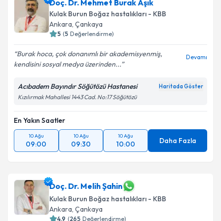
Doç. Dr. Mehmet Burak Aşık
Kulak Burun Boğaz hastalıkları - KBB
Ankara
,
Çankaya
5
(
5
Değerlendirme)
Burak hoca, çok donanımlı bir akademisyenmiş,
Devamı
kendisini sosyal medya üzerinden...
Acıbadem Bayındır Söğütözü Hastanesi
Haritada Göster
Kızılırmak Mahallesi 1443 Cad. No:17 Söğütözü
En Yakın Saatler
10 Ağu
10 Ağu
10 Ağu
Daha Fazla
09:00
09:30
10:00
Doç. Dr. Melih Şahin
Kulak Burun Boğaz hastalıkları - KBB
Ankara
,
Çankaya
4.9
(
265
Değerlendirme)