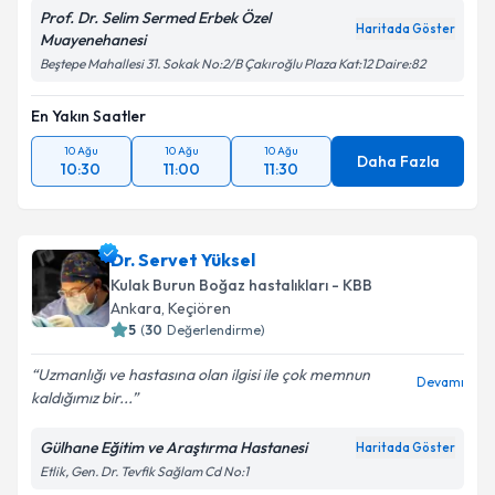
Prof. Dr. Selim Sermed Erbek Özel
Haritada Göster
Muayenehanesi
Beştepe Mahallesi 31. Sokak No:2/B Çakıroğlu Plaza Kat:12 Daire:82
En Yakın Saatler
10 Ağu
10 Ağu
10 Ağu
Daha Fazla
10:30
11:00
11:30
Dr. Servet Yüksel
Kulak Burun Boğaz hastalıkları - KBB
Ankara
,
Keçiören
5
(
30
Değerlendirme)
Uzmanlığı ve hastasına olan ilgisi ile çok memnun
Devamı
kaldığımız bir...
Gülhane Eğitim ve Araştırma Hastanesi
Haritada Göster
Etlik, Gen. Dr. Tevfik Sağlam Cd No:1