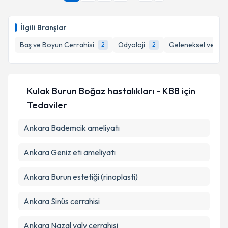
E-posta Adresiniz
İlgili Branşlar
Baş ve Boyun Cerrahisi
Odyoloji
Geleneksel ve Tam
2
2
Kişisel verilerimin işlenmesine ilişkin
Aydınlatma
Metni
'ni okudum ve kişisel verilerimin belirtilen
kapsamda işlenmesini kabul ediyorum.
Kulak Burun Boğaz hastalıkları - KBB
için
Tedaviler
Takvim Talebini Gönder
Ankara Bademcik ameliyatı
Ankara Geniz eti ameliyatı
Ankara Burun estetiği (rinoplasti)
Ankara Sinüs cerrahisi
Ankara Nazal valv cerrahisi