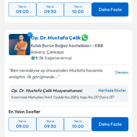
Yarın
Yarın
Yarın
Daha Fazla
09:00
09:30
10:00
Op. Dr. Mustafa Çelik
Kulak Burun Boğaz hastalıkları - KBB
Ankara
,
Çankaya
5
(
14
Değerlendirme)
Ben neredeyse ay öncesinden Mustafa hocamla
Devamı
anlaştım. İlk görüşmede...
Op. Dr. Mustafa Çelik Muayenehanesi
Haritada Göster
Kızılırmak Mahallesi 1443. Cadde No:25B İç Kapı No:137 Daire 137
En Yakın Saatler
Yarın
Yarın
Yarın
Daha Fazla
09:00
09:30
10:00