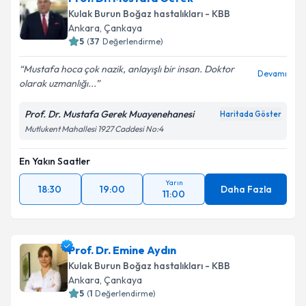
Kulak Burun Boğaz hastalıkları - KBB
Ankara
,
Çankaya
5
(
37
Değerlendirme)
Mustafa hoca çok nazik, anlayışlı bir insan. Doktor
Devamı
olarak uzmanlığı...
Prof. Dr. Mustafa Gerek Muayenehanesi
Haritada Göster
Mutlukent Mahallesi 1927 Caddesi No:4
En Yakın Saatler
Yarın
18:30
19:00
Daha Fazla
11:00
Prof. Dr. Emine Aydın
Kulak Burun Boğaz hastalıkları - KBB
Ankara
,
Çankaya
5
(
1
Değerlendirme)