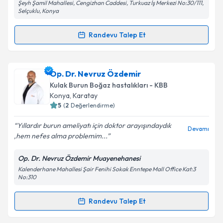
Şeyh Şamil Mahallesi, Cengizhan Caddesi, Turkuaz İş Merkezi No:30/111,
Selçuklu, Konya
Randevu Talep Et
Randevu Takvimi Talebi
Op. Dr. Mehmet Öztan
için randevu takvimi talebi
Op. Dr. Nevruz Özdemir
oluşturun. Size bu uzmandan randevu almanız için bir
Kulak Burun Boğaz hastalıkları - KBB
takvim hazırlandığında e-posta ile bilgilendireceğiz.
Konya
, Karatay
5
(
2
Değerlendirme)
E-posta Adresiniz
Yıllardır burun ameliyatı için doktor arayışındaydık
Devamı
,hem nefes alma problemim...
Op. Dr. Nevruz Özdemir Muayenehanesi
Kişisel verilerimin işlenmesine ilişkin
Aydınlatma
Kalenderhane Mahallesi Şair Fenihi Sokak Enntepe Mall Office Kat:3
Metni
'ni okudum ve kişisel verilerimin belirtilen
No:310
kapsamda işlenmesini kabul ediyorum.
Randevu Talep Et
Randevu Takvimi Talebi
Takvim Talebini Gönder