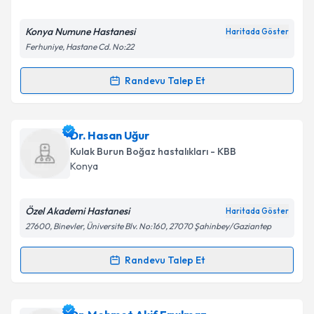
E-posta Adresiniz
Konya Numune Hastanesi
Haritada Göster
Ferhuniye, Hastane Cd. No:22
Kişisel verilerimin işlenmesine ilişkin
Aydınlatma
Randevu Talep Et
Randevu Takvimi Talebi
Metni
'ni okudum ve kişisel verilerimin belirtilen
kapsamda işlenmesini kabul ediyorum.
Op. Dr. Halil Altın Karataş
için randevu takvimi
Dr. Hasan Uğur
talebi oluşturun. Size bu uzmandan randevu almanız
Takvim Talebini Gönder
Kulak Burun Boğaz hastalıkları - KBB
için bir takvim hazırlandığında e-posta ile
Konya
bilgilendireceğiz.
E-posta Adresiniz
Özel Akademi Hastanesi
Haritada Göster
27600, Binevler, Üniversite Blv. No:160, 27070 Şahinbey/Gaziantep
Randevu Talep Et
Randevu Takvimi Talebi
Kişisel verilerimin işlenmesine ilişkin
Aydınlatma
Metni
'ni okudum ve kişisel verilerimin belirtilen
kapsamda işlenmesini kabul ediyorum.
Dr. Hasan Uğur
için randevu takvimi talebi oluşturun.