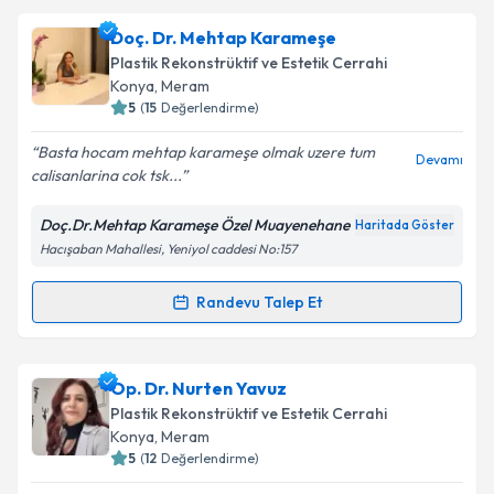
Op. Dr. Nevruz Özdemir
için randevu takvimi talebi
Doç. Dr. Mehtap Karameşe
oluşturun. Size bu uzmandan randevu almanız için bir
Plastik Rekonstrüktif ve Estetik Cerrahi
takvim hazırlandığında e-posta ile bilgilendireceğiz.
Konya
, Meram
5
(
15
Değerlendirme)
E-posta Adresiniz
Basta hocam mehtap karameşe olmak uzere tum
Devamı
calisanlarina cok tsk...
Doç.Dr.Mehtap Karameşe Özel Muayenehane
Haritada Göster
Kişisel verilerimin işlenmesine ilişkin
Aydınlatma
Hacışaban Mahallesi, Yeniyol caddesi No:157
Metni
'ni okudum ve kişisel verilerimin belirtilen
kapsamda işlenmesini kabul ediyorum.
Randevu Talep Et
Randevu Takvimi Talebi
Takvim Talebini Gönder
Doç. Dr. Mehtap Karameşe
için randevu takvimi
Op. Dr. Nurten Yavuz
talebi oluşturun. Size bu uzmandan randevu almanız
Plastik Rekonstrüktif ve Estetik Cerrahi
için bir takvim hazırlandığında e-posta ile
Konya
, Meram
bilgilendireceğiz.
5
(
12
Değerlendirme)