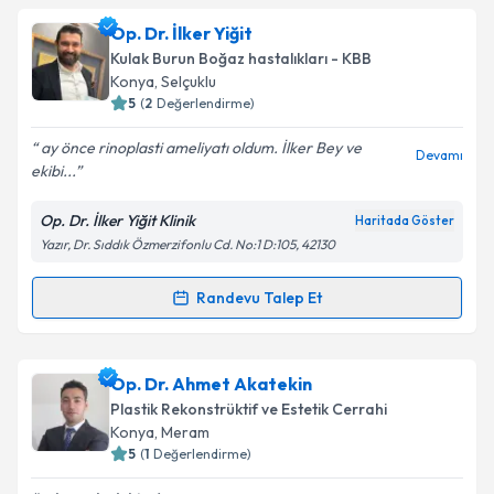
Dr. Öğr. Üyesi Bahri Gezgin
için randevu takvimi
Op. Dr. İlker Yiğit
talebi oluşturun. Size bu uzmandan randevu almanız
Takvim Talebini Gönder
Kulak Burun Boğaz hastalıkları - KBB
için bir takvim hazırlandığında e-posta ile
Konya
, Selçuklu
bilgilendireceğiz.
5
(
2
Değerlendirme)
E-posta Adresiniz
ay önce rinoplasti ameliyatı oldum. İlker Bey ve
Devamı
ekibi...
Op. Dr. İlker Yiğit Klinik
Haritada Göster
Yazır, Dr. Sıddık Özmerzifonlu Cd. No:1 D:105, 42130
Kişisel verilerimin işlenmesine ilişkin
Aydınlatma
Metni
'ni okudum ve kişisel verilerimin belirtilen
kapsamda işlenmesini kabul ediyorum.
Randevu Talep Et
Randevu Takvimi Talebi
Takvim Talebini Gönder
Op. Dr. İlker Yiğit
için randevu takvimi talebi
Op. Dr. Ahmet Akatekin
oluşturun. Size bu uzmandan randevu almanız için bir
Plastik Rekonstrüktif ve Estetik Cerrahi
takvim hazırlandığında e-posta ile bilgilendireceğiz.
Konya
, Meram
5
(
1
Değerlendirme)
E-posta Adresiniz