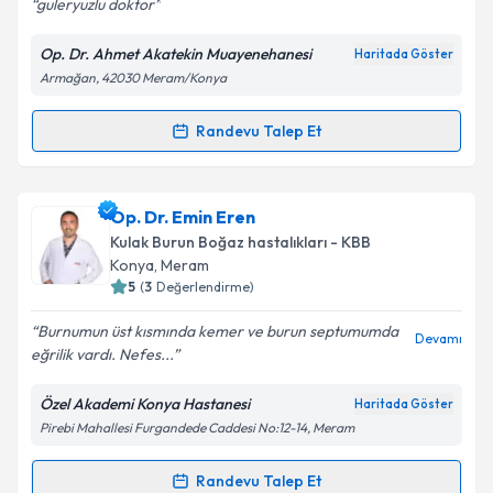
guleryuzlu doktor
Op. Dr. Ahmet Akatekin Muayenehanesi
Haritada Göster
Armağan, 42030 Meram/Konya
Kişisel verilerimin işlenmesine ilişkin
Aydınlatma
Metni
'ni okudum ve kişisel verilerimin belirtilen
kapsamda işlenmesini kabul ediyorum.
Randevu Talep Et
Randevu Takvimi Talebi
Takvim Talebini Gönder
Op. Dr. Ahmet Akatekin
için randevu takvimi talebi
Op. Dr. Emin Eren
oluşturun. Size bu uzmandan randevu almanız için bir
Kulak Burun Boğaz hastalıkları - KBB
takvim hazırlandığında e-posta ile bilgilendireceğiz.
Konya
, Meram
5
(
3
Değerlendirme)
E-posta Adresiniz
Burnumun üst kısmında kemer ve burun septumumda
Devamı
eğrilik vardı. Nefes...
Özel Akademi Konya Hastanesi
Haritada Göster
Kişisel verilerimin işlenmesine ilişkin
Aydınlatma
Pirebi Mahallesi Furgandede Caddesi No:12-14, Meram
Metni
'ni okudum ve kişisel verilerimin belirtilen
kapsamda işlenmesini kabul ediyorum.
Randevu Talep Et
Randevu Takvimi Talebi