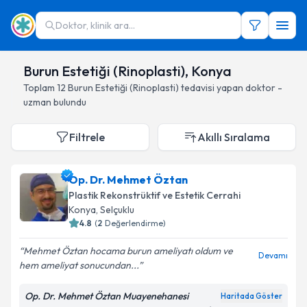
Doktor, klinik ara...
Burun Estetiği (Rinoplasti), Konya
Toplam
12
Burun Estetiği (Rinoplasti)
tedavisi yapan doktor -
uzman bulundu
Filtrele
Akıllı Sıralama
Op. Dr. Mehmet Öztan
Plastik Rekonstrüktif ve Estetik Cerrahi
Konya
, Selçuklu
4.8
(
2
Değerlendirme)
Mehmet Öztan hocama burun ameliyatı oldum ve
Devamı
hem ameliyat sonucundan...
Op. Dr. Mehmet Öztan Muayenehanesi
Haritada Göster