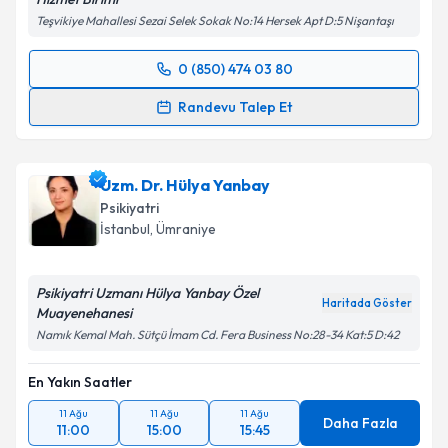
Teşvikiye Mahallesi Sezai Selek Sokak No:14 Hersek Apt D:5 Nişantaşı
Takvim Talebini Gönder
0 (850) 474 03 80
Randevu Takvimi Talebi
Randevu Talep Et
Klinik Psikolog Özkan Yiğit
için randevu takvimi
talebi oluşturun. Size bu uzmandan randevu almanız
Uzm. Dr. Hülya Yanbay
için bir takvim hazırlandığında e-posta ile
bilgilendireceğiz.
Psikiyatri
İstanbul
, Ümraniye
E-posta Adresiniz
Psikiyatri Uzmanı Hülya Yanbay Özel
Haritada Göster
Muayenehanesi
Namık Kemal Mah. Sütçü İmam Cd. Fera Business No:28-34 Kat:5 D:42
Kişisel verilerimin işlenmesine ilişkin
Aydınlatma
Metni
'ni okudum ve kişisel verilerimin belirtilen
En Yakın Saatler
kapsamda işlenmesini kabul ediyorum.
11 Ağu
11 Ağu
11 Ağu
Daha Fazla
11:00
15:00
15:45
Takvim Talebini Gönder