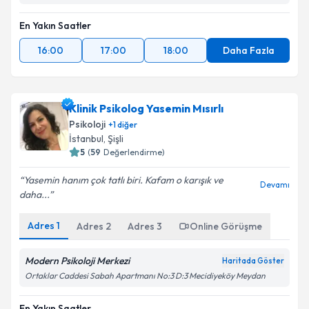
En Yakın Saatler
16:00
17:00
18:00
Daha Fazla
Klinik Psikolog Yasemin Mısırlı
Psikoloji
+
1
diğer
İstanbul
, Şişli
5
(
59
Değerlendirme)
Yasemin hanım çok tatlı biri. Kafam o karışık ve
Devamı
daha...
Adres
1
Adres
2
Adres
3
Online Görüşme
Modern Psikoloji Merkezi
Haritada Göster
Ortaklar Caddesi Sabah Apartmanı No:3 D:3 Mecidiyeköy Meydan
En Yakın Saatler