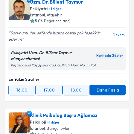
Uzm. Dr. Bülent Taymur
Psikiyatri
+
1
diğer
İstanbul
, Ataşehir
5
(
16
Değerlendirme)
Sorunumu tek seferde hızlıca çözdü çok teşekkür
Devamı
ederim
Psikiyatri Uzm. Dr. Bülent Taymur
Haritada Göster
Muayenehanesi
Küçükbakkal Köy ,Işıklar Cad. QBMED Plaza No :37 Kat :3
En Yakın Saatler
16:00
17:00
18:00
Daha Fazla
Klinik Psikolog Büşra Ağlamaz
Psikoloji
+
1
diğer
İstanbul
, Bahçelievler