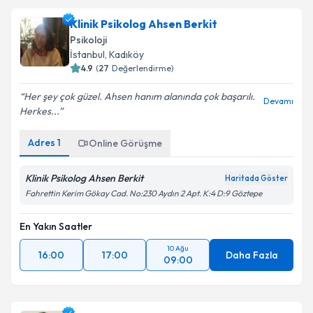
Klinik Psikolog Ahsen Berkit
Psikoloji
İstanbul
, Kadıköy
4.9
(
27
Değerlendirme)
Her şey çok güzel. Ahsen hanım alanında çok başarılı.
Devamı
Herkes...
Adres
1
Online Görüşme
Klinik Psikolog Ahsen Berkit
Haritada Göster
Fahrettin Kerim Gökay Cad. No:230 Aydın 2 Apt. K:4 D:9 Göztepe
En Yakın Saatler
10 Ağu
16:00
17:00
Daha Fazla
09:00