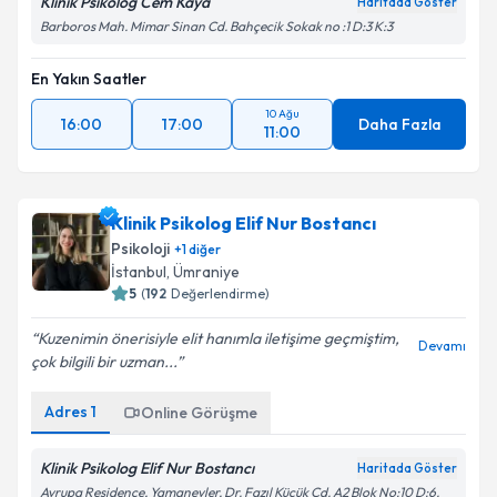
Klinik Psikolog Cem Kaya
Haritada Göster
Barboros Mah. Mimar Sinan Cd. Bahçecik Sokak no :1 D:3 K:3
En Yakın Saatler
10 Ağu
16:00
17:00
Daha Fazla
11:00
Klinik Psikolog Elif Nur Bostancı
Psikoloji
+
1
diğer
İstanbul
, Ümraniye
5
(
192
Değerlendirme)
Kuzenimin önerisiyle elit hanımla iletişime geçmiştim,
Devamı
çok bilgili bir uzman...
Adres
1
Online Görüşme
Klinik Psikolog Elif Nur Bostancı
Haritada Göster
Avrupa Residence, Yamanevler, Dr. Fazıl Küçük Cd. A2 Blok No:10 D:6.