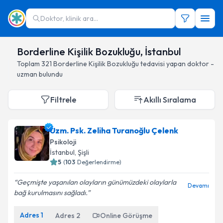
Doktor, klinik ara...
Borderline Kişilik Bozukluğu, İstanbul
Toplam
321
Borderline Kişilik Bozukluğu
tedavisi yapan doktor -
uzman bulundu
Filtrele
Akıllı Sıralama
Uzm. Psk. Zeliha Turanoğlu Çelenk
Psikoloji
İstanbul
, Şişli
5
(
103
Değerlendirme)
Geçmişte yaşanılan olayların günümüzdeki olaylarla
Devamı
bağ kurulmasını sağladı.
Adres
1
Adres
2
Online Görüşme