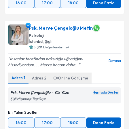
16:00
17:00
18:00
Daha Fazla
Psk. Merve Çengeloğlu Metin
Psikoloji
İstanbul
, Şişli
5
(
29
Değerlendirme)
İnsanlar tarafından haksızlığa uğradığımı
Devamı
hissediyordum. . . Merve hocam daha...
Adres
1
Adres
2
Online Görüşme
Psk. Merve Çengeloğlu - Yüz Yüze
Haritada Göster
Şişli Nişantaşı Teşvikiye
En Yakın Saatler
16:00
17:00
18:00
Daha Fazla