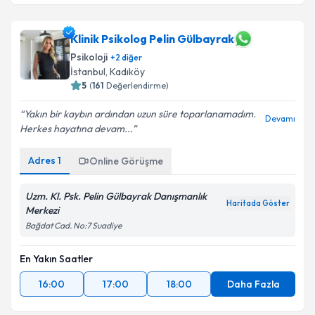
Klinik Psikolog Pelin Gülbayrak
Psikoloji
+
2
diğer
İstanbul
, Kadıköy
5
(
161
Değerlendirme)
Yakın bir kaybın ardından uzun süre toparlanamadım.
Devamı
Herkes hayatına devam...
Adres
1
Online Görüşme
Uzm. Kl. Psk. Pelin Gülbayrak Danışmanlık
Haritada Göster
Merkezi
Bağdat Cad. No:7 Suadiye
En Yakın Saatler
16:00
17:00
18:00
Daha Fazla