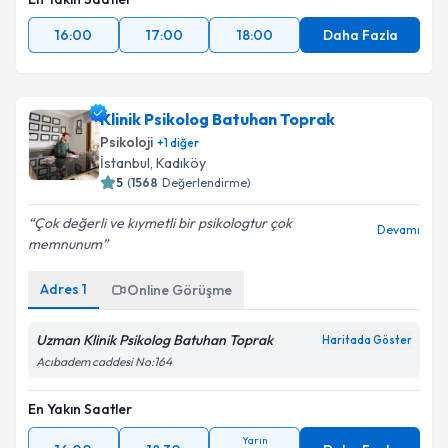
16:00
17:00
18:00
Daha Fazla
Klinik Psikolog Batuhan Toprak
Psikoloji
+
1
diğer
İstanbul
, Kadıköy
5
(
1568
Değerlendirme)
Çok değerli ve kıymetli bir psikologtur çok
Devamı
memnunum
Adres
1
Online Görüşme
Uzman Klinik Psikolog Batuhan Toprak
Haritada Göster
Acıbadem caddesi No:164
En Yakın Saatler
Yarın