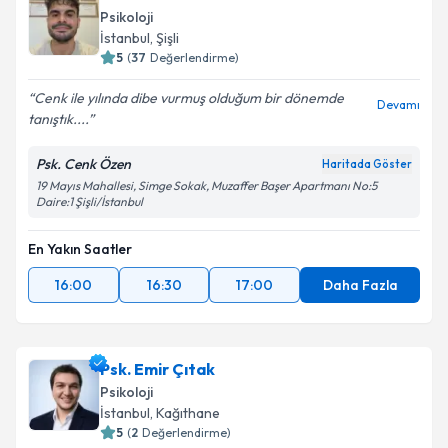
Psikoloji
İstanbul
, Şişli
5
(
37
Değerlendirme)
Cenk ile yılında dibe vurmuş olduğum bir dönemde
Devamı
tanıştık....
Psk. Cenk Özen
Haritada Göster
19 Mayıs Mahallesi, Simge Sokak, Muzaffer Başer Apartmanı No:5
Daire:1 Şişli/İstanbul
En Yakın Saatler
16:00
16:30
17:00
Daha Fazla
Psk. Emir Çıtak
Psikoloji
İstanbul
, Kağıthane
5
(
2
Değerlendirme)