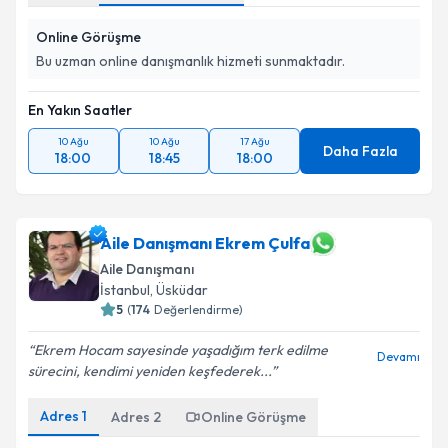
Online Görüşme
Bu uzman online danışmanlık hizmeti sunmaktadır.
En Yakın Saatler
10 Ağu
10 Ağu
17 Ağu
Daha Fazla
18:00
18:45
18:00
Aile Danışmanı Ekrem Çulfa
Aile Danışmanı
İstanbul
, Üsküdar
5
(
174
Değerlendirme)
Ekrem Hocam sayesinde yaşadığım terk edilme
Devamı
sürecini, kendimi yeniden keşfederek...
Adres
1
Adres
2
Online Görüşme