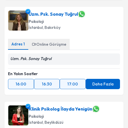
Uzm. Psk. Sonay Tuğrul
Psikoloji
İstanbul
, Bakırköy
Adres
1
Online Görüşme
Uzm. Psk. Sonay Tuğrul
En Yakın Saatler
16:00
16:30
17:00
Daha Fazla
Klinik Psikolog İlayda Yenigün
Psikoloji
İstanbul
, Beylikdüzü