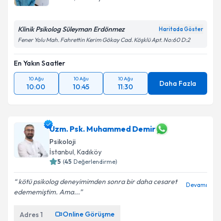
Klinik Psikolog Süleyman Erdönmez
Haritada Göster
Fener Yolu Mah. Fahrettin Kerim Gökay Cad. Köşklü Apt. No:60 D:2
En Yakın Saatler
10 Ağu
10 Ağu
10 Ağu
Daha Fazla
10:00
10:45
11:30
Uzm. Psk. Muhammed Demir
Psikoloji
İstanbul
, Kadıköy
5
(
45
Değerlendirme)
kötü psikolog deneyimimden sonra bir daha cesaret
Devamı
edememiştim. Ama...
Online Görüşme
Adres
1