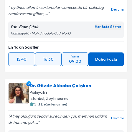
ay önce ailemin zorlamaları sonucunda bir psikolog
Devamı
randevusuna gittim,...
Psk. Emir Çıtak
Haritada Göster
Hamidiyeköy Mah. Anadolu Cad. No:13
En Yakın Saatler
Yarın
15:40
16:30
Daha Fazla
09:00
Dr. Gözde Akbaba Çalışkan
Psikiyatri
İstanbul
, Zeytinburnu
5
(
1
Değerlendirme)
Almış olduğum tedavi sürecinden çok memnun kaldım
Devamı
dr hanıma çok...