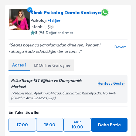
Klinik Psikolog Damla Kankaya
Psikoloji
+
1
diğer
İstanbul
, Şişli
5
(
96
Değerlendirme)
Seans boyunca yargılamadan dinleyen, kendimi
Devamı
rahatça ifade edebildiğim bir ortam...
Adres
1
Online Görüşme
PsikoTerap-İST Eğitim ve Danışmanlık
Haritada Göster
Merkezi
19 Mayıs Mah. Aytekin Kotil Cad. Özpolat Sit. Kamelya Blk. No:14/4
(Cevahir Avm Sinema Çıkışı)
En Yakın Saatler
Yarın
17:00
18:00
Daha Fazla
10:00