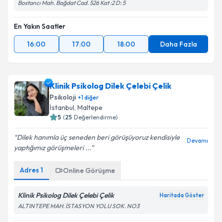
Bostancı Mah. Bağdat Cad. 526 Kat :2 D: 5
En Yakın Saatler
16:00
17:00
18:00
Daha Fazla
Klinik Psikolog Dilek Çelebi Çelik
Psikoloji
+
1
diğer
İstanbul
, Maltepe
5
(
25
Değerlendirme)
Dilek hanımla üç seneden beri görüşüyoruz kendisiyle
Devamı
yaptığımız görüşmeleri ...
Adres
1
Online Görüşme
Klinik Psikolog Dilek Çelebi Çelik
Haritada Göster
ALTINTEPE MAH. İSTASYON YOLU SOK. NO3