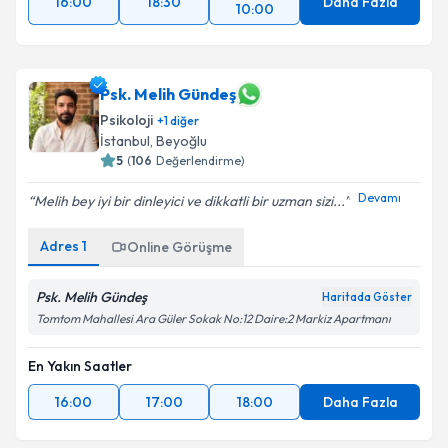
16:00
18:30
Daha Fazla
10:00
Psk. Melih Gündeş
Psikoloji
+
1
diğer
İstanbul
, Beyoğlu
5
(
106
Değerlendirme)
Devamı
Melih bey iyi bir dinleyici ve dikkatli bir uzman sizi...
Adres
1
Online Görüşme
Psk. Melih Gündeş
Haritada Göster
Tomtom Mahallesi Ara Güler Sokak No:12 Daire:2 Markiz Apartmanı
En Yakın Saatler
16:00
17:00
18:00
Daha Fazla