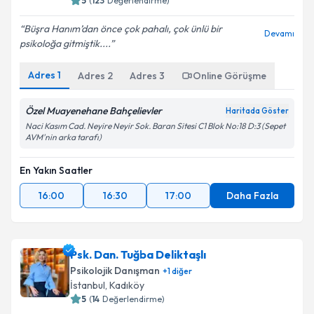
5
(
123
Değerlendirme)
Büşra Hanım’dan önce çok pahalı, çok ünlü bir
Devamı
psikoloğa gitmiştik....
Adres
1
Adres
2
Adres
3
Online Görüşme
Özel Muayenehane Bahçelievler
Haritada Göster
Naci Kasım Cad. Neyire Neyir Sok. Baran Sitesi C1 Blok No:18 D:3 (Sepet
AVM'nin arka tarafı)
En Yakın Saatler
16:00
16:30
17:00
Daha Fazla
Psk. Dan. Tuğba Deliktaşlı
Psikolojik Danışman
+
1
diğer
İstanbul
, Kadıköy
5
(
14
Değerlendirme)