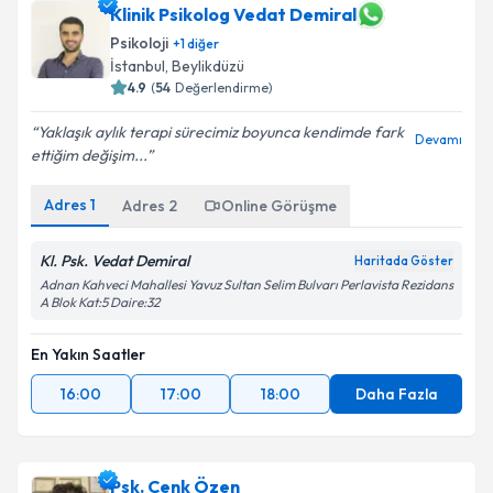
Klinik Psikolog Vedat Demiral
Psikoloji
+
1
diğer
İstanbul
, Beylikdüzü
4.9
(
54
Değerlendirme)
Yaklaşık aylık terapi sürecimiz boyunca kendimde fark
Devamı
ettiğim değişim...
Adres
1
Adres
2
Online Görüşme
Kl. Psk. Vedat Demiral
Haritada Göster
Adnan Kahveci Mahallesi Yavuz Sultan Selim Bulvarı Perlavista Rezidans
A Blok Kat:5 Daire:32
En Yakın Saatler
16:00
17:00
18:00
Daha Fazla
Psk. Cenk Özen