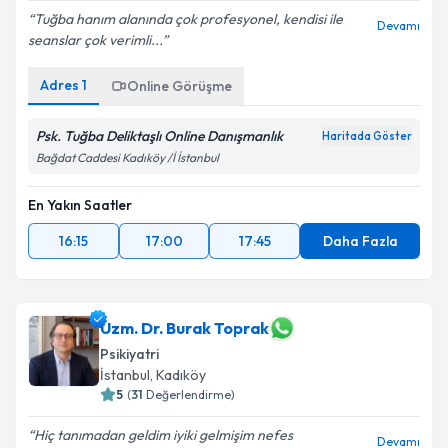
Tuğba hanım alanında çok profesyonel, kendisi ile
Devamı
seanslar çok verimli...
Adres
1
Online Görüşme
Psk. Tuğba Deliktaşlı Online Danışmanlık
Haritada Göster
Bağdat Caddesi Kadıköy /İ İstanbul
En Yakın Saatler
16:15
17:00
17:45
Daha Fazla
Uzm. Dr. Burak Toprak
Psikiyatri
İstanbul
, Kadıköy
5
(
31
Değerlendirme)
Hiç tanımadan geldim iyiki gelmişim nefes
Devamı