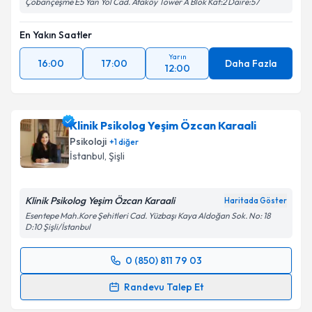
Çobançeşme E5 Yan Yol Cad. Ataköy Tower A Blok Kat:2 Daire:57
En Yakın Saatler
Yarın
16:00
17:00
Daha Fazla
12:00
Klinik Psikolog Yeşim Özcan Karaali
Psikoloji
+
1
diğer
İstanbul
, Şişli
Klinik Psikolog Yeşim Özcan Karaali
Haritada Göster
Esentepe Mah.Kore Şehitleri Cad. Yüzbaşı Kaya Aldoğan Sok. No: 18
D:10 Şişli/İstanbul
0 (850) 811 79 03
Randevu Takvimi Talebi
Randevu Talep Et