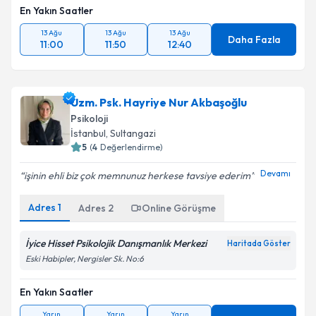
En Yakın Saatler
13 Ağu
13 Ağu
13 Ağu
Daha Fazla
11:00
11:50
12:40
Uzm. Psk. Hayriye Nur Akbaşoğlu
Psikoloji
İstanbul
, Sultangazi
5
(
4
Değerlendirme)
Devamı
işinin ehli biz çok memnunuz herkese tavsiye ederim
Adres
1
Adres
2
Online Görüşme
İyice Hisset Psikolojik Danışmanlık Merkezi
Haritada Göster
Eski Habipler, Nergisler Sk. No:6
En Yakın Saatler
Yarın
Yarın
Yarın