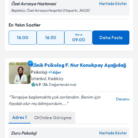
Özel Avrasya Hastanesi
Haritada Göster
Beştelsiz, Özel Avrasya Hospital Otoparkı, 34020
En Yakın Saatler
Yarın
16:00
16:30
Daha Fazla
09:00
Klinik Psikolog F. Nur Konukpay Aşağıdağ
Psikoloji
+
1
diğer
İstanbul
, Kadıköy
4.9
(
34
Değerlendirme)
Terapiye başlamakta çok zorlandım. Benim için
Devamı
faydalı olur mu bilmiyordum....
Adres
1
Online Görüşme
Duru Psikoloji
Haritada Göster