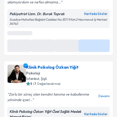
alamıyordum ve nefes almama...
Psikiyatrist Uzm. Dr. Burak Toprak
Haritada Göster
Suadiye Mahallesi Bağdat Caddesi No:357/3 Kat:2 Hacımavuk İş Merkezi
34740
0 (850) 811 81 02
Randevu Takvimi Talebi
Randevu Talep Et
Uzm. Dr. Burak Toprak
için randevu takvimi talebi
oluşturun. Size bu uzmandan randevu almanız için bir
Klinik Psikolog Özkan Yiğit
takvim hazırlandığında e-posta ile bilgilendireceğiz.
Psikoloji
E-posta Adresiniz
İstanbul
, Şişli
5
(
7
Değerlendirme)
Zorlu bir süreç olan kendini tanıma ve kabullenme
Devamı
yönünde içsel...
Kişisel verilerimin işlenmesine ilişkin
Aydınlatma
Metni
'ni okudum ve kişisel verilerimin belirtilen
Klinik Psikolog Özkan Yiğit Özel Sağlık Meslek
kapsamda işlenmesini kabul ediyorum.
Haritada Göster
Hizmet Birimi