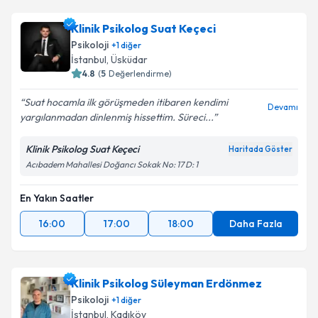
Klinik Psikolog Suat Keçeci
Psikoloji
+
1
diğer
İstanbul
, Üsküdar
4.8
(
5
Değerlendirme)
Suat hocamla ilk görüşmeden itibaren kendimi
Devamı
yargılanmadan dinlenmiş hissettim. Süreci...
Klinik Psikolog Suat Keçeci
Haritada Göster
Acıbadem Mahallesi Doğancı Sokak No: 17 D: 1
En Yakın Saatler
16:00
17:00
18:00
Daha Fazla
Klinik Psikolog Süleyman Erdönmez
Psikoloji
+
1
diğer
İstanbul
, Kadıköy