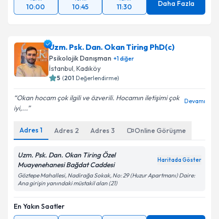
Daha Fazla
10:00
10:45
11:30
Uzm. Psk. Dan. Okan Tiring PhD(c)
Psikolojik Danışman
+
1
diğer
İstanbul
, Kadıköy
5
(
201
Değerlendirme)
Okan hocam çok ilgili ve özverili. Hocamın iletişimi çok
Devamı
iyi,...
Adres
1
Adres
2
Adres
3
Online Görüşme
Uzm. Psk. Dan. Okan Tiring Özel
Haritada Göster
Muayenehanesi Bağdat Caddesi
Göztepe Mahallesi, Nadirağa Sokak, No: 29 (Huzur Apartmanı) Daire:
Ana girişin yanındaki müstakil alan (21)
En Yakın Saatler