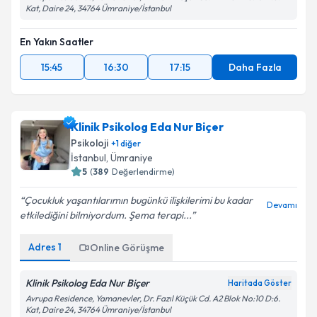
Kat, Daire 24, 34764 Ümraniye/İstanbul
En Yakın Saatler
15:45
16:30
17:15
Daha Fazla
Klinik Psikolog Eda Nur Biçer
Psikoloji
+
1
diğer
İstanbul
, Ümraniye
5
(
389
Değerlendirme)
Çocukluk yaşantılarımın bugünkü ilişkilerimi bu kadar
Devamı
etkilediğini bilmiyordum. Şema terapi...
Adres
1
Online Görüşme
Klinik Psikolog Eda Nur Biçer
Haritada Göster
Avrupa Residence, Yamanevler, Dr. Fazıl Küçük Cd. A2 Blok No:10 D:6.
Kat, Daire 24, 34764 Ümraniye/İstanbul