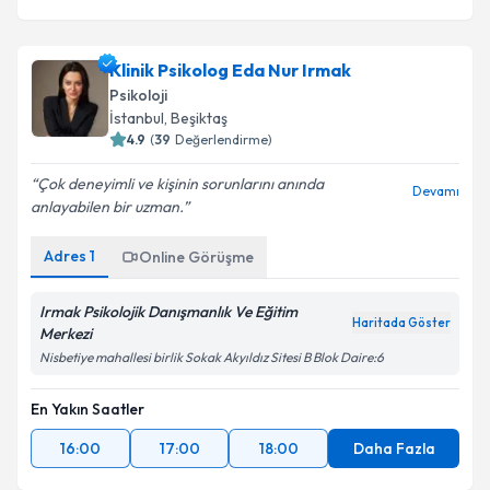
Klinik Psikolog Eda Nur Irmak
Psikoloji
İstanbul
, Beşiktaş
4.9
(
39
Değerlendirme)
Çok deneyimli ve kişinin sorunlarını anında
Devamı
anlayabilen bir uzman.
Adres
1
Online Görüşme
Irmak Psikolojik Danışmanlık Ve Eğitim
Haritada Göster
Merkezi
Nisbetiye mahallesi birlik Sokak Akyıldız Sitesi B Blok Daire:6
En Yakın Saatler
16:00
17:00
18:00
Daha Fazla