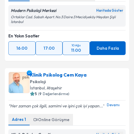
Modern Psikoloji Merkezi
Haritada Göster
Ortaklar Cad. Sabah Apart. No:3 Daire:3 Mecidiyeköy Meydan Şişli
İstanbul
En Yakın Saatler
10 Ağu
16:00
17:00
Daha Fazla
11:00
Klinik Psikolog Cem Kaya
Psikoloji
İstanbul
, Ataşehir
5
(
9
Değerlendirme)
Devamı
Her zaman çok ilgili, samimi ve işini çok iyi yapan...
Adres
1
Online Görüşme