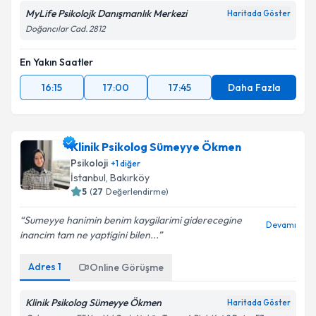
MyLife Psikolojk Danışmanlık Merkezi
Haritada Göster
Doğancılar Cad. 2812
En Yakın Saatler
16:15
17:00
17:45
Daha Fazla
Klinik Psikolog Sümeyye Ökmen
Psikoloji
+
1
diğer
İstanbul
, Bakırköy
5
(
27
Değerlendirme)
Sumeyye hanimin benim kaygilarimi giderecegine
Devamı
inancim tam ne yaptigini bilen...
Adres
1
Online Görüşme
Klinik Psikolog Sümeyye Ökmen
Haritada Göster