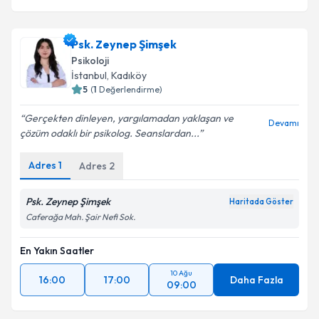
Psk. Zeynep Şimşek
Psikoloji
İstanbul
, Kadıköy
5
(
1
Değerlendirme)
Gerçekten dinleyen, yargılamadan yaklaşan ve
Devamı
çözüm odaklı bir psikolog. Seanslardan...
Adres
1
Adres
2
Psk. Zeynep Şimşek
Haritada Göster
Caferağa Mah. Şair Nefi Sok.
En Yakın Saatler
10 Ağu
16:00
17:00
Daha Fazla
09:00