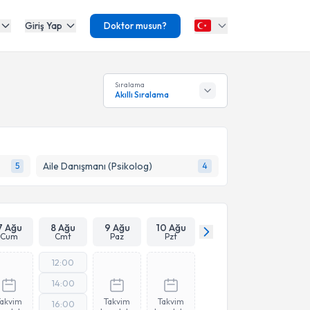
Giriş Yap
Doktor musun?
Sıralama
Akıllı Sıralama
Aile Danışmanı (Psikolog)
5
4
7 Ağu
8 Ağu
9 Ağu
10 Ağu
Cum
Cmt
Paz
Pzt
12:00
14:00
Takvim
Takvim
Takvim
16:00