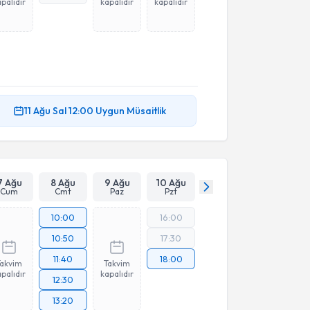
palıdır
kapalıdır
kapalıdır
11 Ağu
Sal
12:00
Uygun Müsaitlik
7 Ağu
8 Ağu
9 Ağu
10 Ağu
Cum
Cmt
Paz
Pzt
10:00
16:00
10:50
17:30
11:40
18:00
Takvim
Takvim
palıdır
kapalıdır
12:30
13:20