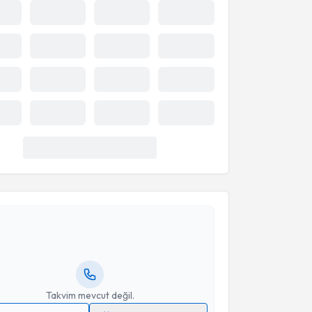
akvimi Talebi
Pınar Öner
için randevu takvimi talebi oluşturun. Size
 randevu almanız için bir takvim hazırlandığında e-
lgilendireceğiz.
resiniz
Takvim mevcut değil.