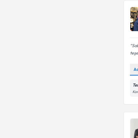
Sab
teşe
A
Te
Kon