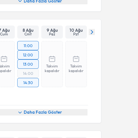
Daha Fazla Göster
7 Ağu
8 Ağu
9 Ağu
10 Ağu
Cum
Cmt
Paz
Pzt
11:00
12:00
13:00
Takvim
Takvim
Takvim
palıdır
kapalıdır
kapalıdır
14:00
14:30
Daha Fazla Göster