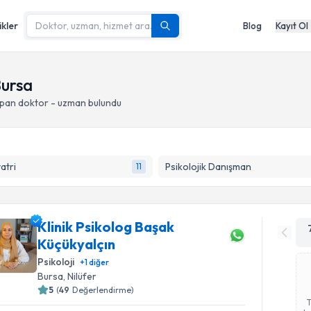
ikler
Blog
Kayıt Ol
Bursa
apan doktor - uzman bulundu
yatri
Psikolojik Danışman
11
Klinik Psikolog Başak
Küçükyalçın
Psikoloji
+
1
diğer
Bursa
, Nilüfer
5
(
49
Değerlendirme)