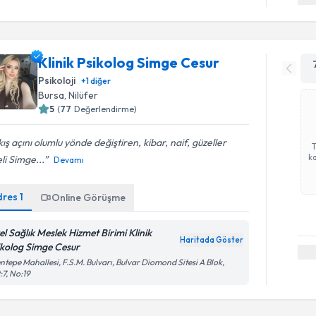
Klinik Psikolog Simge Cesur
Psikoloji
+
1
diğer
Bursa
, Nilüfer
5
(
77
Değerlendirme)
ış açını olumlu yönde değiştiren, kibar, naif, güzeller
ka
li Simge...
Devamı
dres
1
Online Görüşme
el Sağlık Meslek Hizmet Birimi Klinik
Haritada Göster
ikolog Simge Cesur
ntepe Mahallesi, F.S.M. Bulvarı, Bulvar Diomond Sitesi A Blok,
:7, No:19