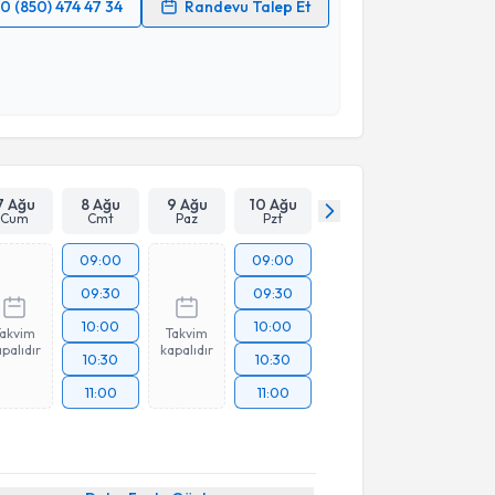
0 (850) 474 47 34
Randevu Talep Et
 verilerimin işlenmesine ilişkin
Aydınlatma Metni
'ni
 ve kişisel verilerimin belirtilen kapsamda
esini kabul ediyorum.
Takvim Talebini Gönder
7 Ağu
8 Ağu
9 Ağu
10 Ağu
Cum
Cmt
Paz
Pzt
09:00
09:00
09:30
09:30
10:00
10:00
Takvim
Takvim
palıdır
kapalıdır
10:30
10:30
11:00
11:00