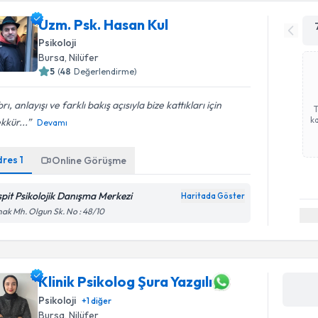
Uzm. Psk. Hasan Kul
Psikoloji
Bursa
, Nilüfer
5
(
48
Değerlendirme)
rı, anlayışı ve farklı bakış açısıyla bize kattıkları için
ka
kkür...
Devamı
dres
1
Online Görüşme
spit Psikolojik Danışma Merkezi
Haritada Göster
ak Mh. Olgun Sk. No : 48/10
Klinik Psikolog Şura Yazgılı
Psikoloji
+
1
diğer
Bursa
, Nilüfer