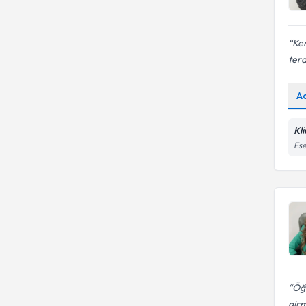
Ken
tera
A
Kli
Ese
Öğr
girm