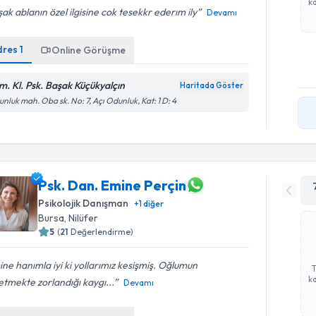
ka
ak ablanın özel ilgisine cok tesekkr ederım ily
Devamı
dres
1
Online Görüşme
m. Kl. Psk. Başak Küçükyalçın
Haritada Göster
nluk mah. Oba sk. No: 7, Açı Odunluk, Kat: 1 D: 4
Psk. Dan. Emine Perçin
Psikolojik Danışman
+
1
diğer
Bursa
, Nilüfer
5
(
21
Değerlendirme)
ne hanımla iyi ki yollarımız kesişmiş. Oğlumun
ka
tmekte zorlandığı kaygı...
Devamı