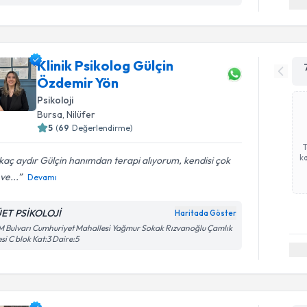
Klinik Psikolog Gülçin
Özdemir Yön
Psikoloji
Bursa
, Nilüfer
5
(
69
Değerlendirme)
ka
kaç aydır Gülçin hanımdan terapi alıyorum, kendisi çok
i ve...
Devamı
ET PSİKOLOJİ
Haritada Göster
 Bulvarı Cumhuriyet Mahallesi Yağmur Sokak Rızvanoğlu Çamlık
esi C blok Kat:3 Daire:5