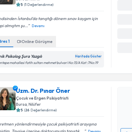
5
(
1
Değerlendirme)
disinden İstanbul'da tanıştığı dönem sınav kaygım için
pi almıştım şu...
Devamı
dres
1
Online Görüşme
nik Psikolog Şura Yazgılı
Haritada Göster
ntepe mahallesi fatih sultan mehmet bulvari No:15/A Kat :7No:19
Randevu T
Uzm. Dr. Pınar Öner
Uzm. Dr. 
bu uzmandan
Çocuk ve Ergen Psikiyatristi
posta ile bi
Bursa
, Nilüfer
5
(
26
Değerlendirme)
E-posta Ad
etmen yönlendirmesiyle çocuk psikiyatristi arayışına
iştim. Tavsiye üzerine doktorumuzla tanıştık....
Devamı