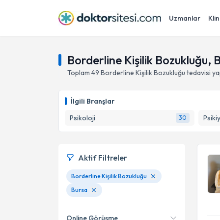
Uzmanlar
Klin
Borderline Kişilik Bozukluğu, 
Toplam
49
Borderline Kişilik Bozukluğu
tedavisi y
İlgili Branşlar
Psikoloji
Psiki
30
Aktif Filtreler
Borderline Kişilik Bozukluğu
Bursa
Online Görüşme