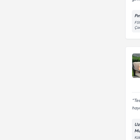
Pı
FSM
Çam
Tes
haya
Uz
Mu
Kük