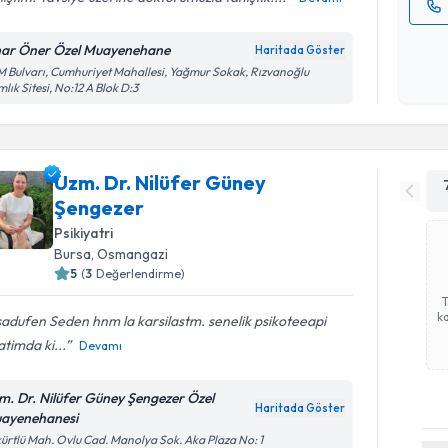
Kişisel
nar Öner Özel Muayenehane
Haritada Göster
okudum
 Bulvarı, Cumhuriyet Mahallesi, Yağmur Sokak, Rızvanoğlu
işlenm
lık Sitesi, No:12 A Blok D:3
Uzm. Dr. Nilüfer Güney
Şengezer
Psikiyatri
Bursa
, Osmangazi
5
(
3
Değerlendirme)
ka
adufen Seden hnm la karsilastm. senelik psikoteeapi
timda ki...
Devamı
m. Dr. Nilüfer Güney Şengezer Özel
Haritada Göster
ayenehanesi
ürtlü Mah. Ovlu Cad. Manolya Sok. Aka Plaza No: 1