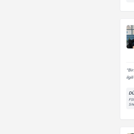
Bir
ilgil
DÜ
FSM
Sit