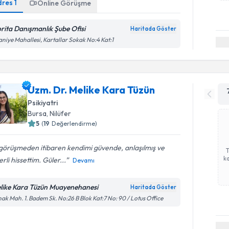
dres
1
Online Görüşme
rita Danışmanlık Şube Ofisi
Haritada Göster
aniye Mahallesi, Kartallar Sokak No:4 Kat:1
Uzm. Dr. Melike Kara Tüzün
Psikiyatri
Bursa
, Nilüfer
5
(
19
Değerlendirme)
 görüşmeden itibaren kendimi güvende, anlaşılmış ve
ka
rli hissettim. Güler...
Devamı
like Kara Tüzün Muayenehanesi
Haritada Göster
ak Mah. 1. Badem Sk. No:26 B Blok Kat:7 No: 90 / Lotus Office