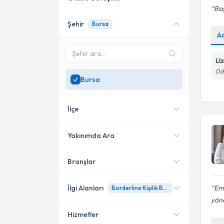
Baş
Şehir
Bursa
Online danışmanlık sunan
A
uzmanları göster
Sadece
Bursa
bölgesinde
Uz
uzman ara
Odu
Bursa
İlçe
Yakınımda Ara
Branşlar
Konumuma yakın uzmanları
Nilüfer
göster
Osmangazi
İlgi Alanları
Emi
Borderline Kişilik Bozukluğu
yöne
Gemlik
Hizmetler
Psikoloji