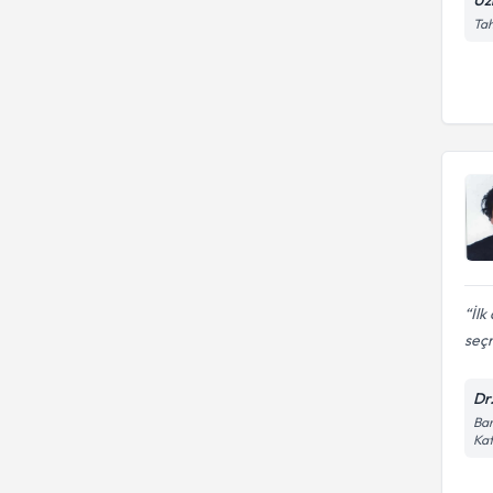
Uz
Tah
İlk
seçm
Dr
Bar
Kat