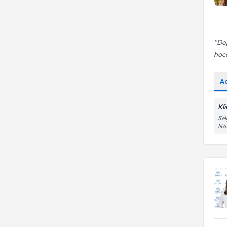
De
hoca
A
Kl
Sel
No: