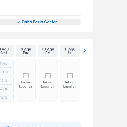
Daha Fazla Göster
8 Ağu
9 Ağu
10 Ağu
11 Ağu
Cmt
Paz
Pzt
Sal
11:45
12:00
13:15
Takvim
Takvim
Takvim
kapalıdır
kapalıdır
kapalıdır
14:00
15:15