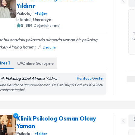
Yıldırır
Psikoloji
+
1
diğer
İstanbul
,
Ümraniye
5
(
389
Değerlendirme)
ka
anbul anadolu yakasında alanında uzman bir psikolog
rken Almina hanımı...
Devamı
dres
1
Online Görüşme
nik Psikolog Sibel Almina Yıldırır
Haritada Göster
upa Residence Yamanevler Mah. Dr Fazıl Küçük Cad. No:10 A2/24
aniye/İstanbul
Klinik Psikolog Osman Olcay
Yaman
Psikoloji
+
1
diğer