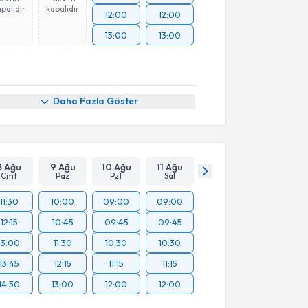
palıdır
kapalıdır
12:00
12:00
13:00
13:00
Daha Fazla Göster
8 Ağu
9 Ağu
10 Ağu
11 Ağu
Cmt
Paz
Pzt
Sal
11:30
10:00
09:00
09:00
12:15
10:45
09:45
09:45
13:00
11:30
10:30
10:30
13:45
12:15
11:15
11:15
14:30
13:00
12:00
12:00