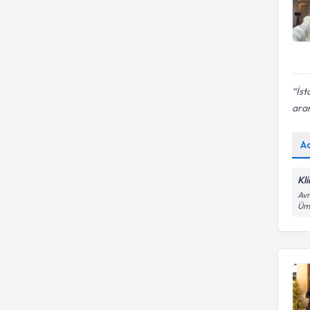
İst
ara
A
Kli
Avr
Ümr