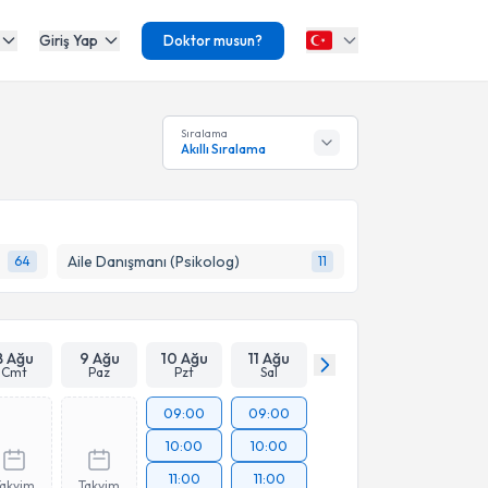
Giriş Yap
Doktor musun?
Sıralama
Akıllı Sıralama
Aile Danışmanı (Psikolog)
64
11
8 Ağu
9 Ağu
10 Ağu
11 Ağu
Cmt
Paz
Pzt
Sal
09:00
09:00
10:00
10:00
11:00
11:00
Takvim
Takvim