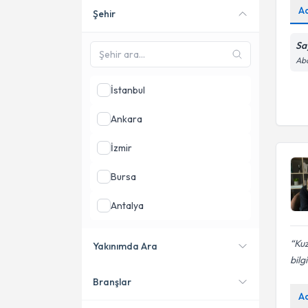
A
Şehir
Online danışmanlık sunan
uzmanları göster
Sa
Abd
İstanbul
Ankara
İzmir
Bursa
Antalya
Samsun
Kuz
Yakınımda Ara
bilg
Balıkesir
Branşlar
Konumuma yakın uzmanları
A
göster