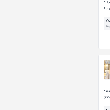
Hay
karş
ÖZ
Paş
Yak
gör