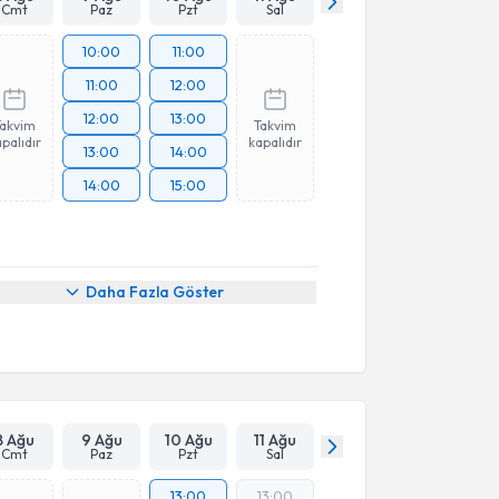
Cmt
Paz
Pzt
Sal
10:00
11:00
11:00
12:00
12:00
13:00
Takvim
Takvim
palıdır
kapalıdır
13:00
14:00
14:00
15:00
Daha Fazla Göster
8 Ağu
9 Ağu
10 Ağu
11 Ağu
Cmt
Paz
Pzt
Sal
13:00
13:00