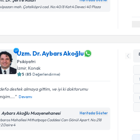
m. Dr. Şerife Aslan
Haritada Göster
ılpazarı mah. Çatalköprü cad. No:40/8 Kat:4 Deveci 40 Plaza
Uzm. Dr. Aybars Akoğlu
Psikiyatri
İzmir
,
Konak
5
(
85
Değerlendirme)
 defa destek almaya gittim, ve iyi ki doktorumu
işim....
Devamı
. Aybars Akoğlu Muayenehanesi
Haritada Göster
baros Mahallesi Mithatpaşa Caddesi Can Gönül Apart. No:218
 2 Daire 4