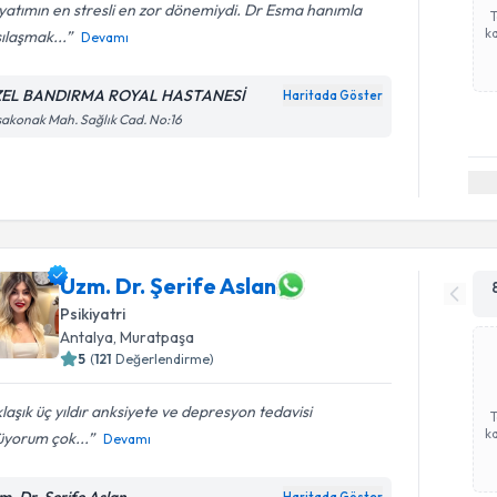
atımın en stresli en zor dönemiydi. Dr Esma hanımla
ka
ılaşmak...
Devamı
EL BANDIRMA ROYAL HASTANESİ
Haritada Göster
akonak Mah. Sağlık Cad. No:16
Uzm. Dr. Şerife Aslan
Psikiyatri
Antalya
,
Muratpaşa
5
(
121
Değerlendirme)
laşık üç yıldır anksiyete ve depresyon tedavisi
ka
üyorum çok...
Devamı