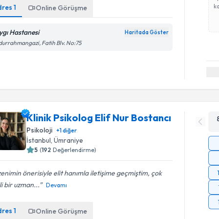
ka
dres
1
Online Görüşme
ygı Hastanesi
Haritada Göster
urrahmangazi, Fatih Blv. No:75
Klinik Psikolog Elif Nur Bostancı
Psikoloji
+
1
diğer
İstanbul
,
Ümraniye
5
(
192
Değerlendirme)
enimin önerisiyle elit hanımla iletişime geçmiştim, çok
ili bir uzman...
Devamı
dres
1
Online Görüşme