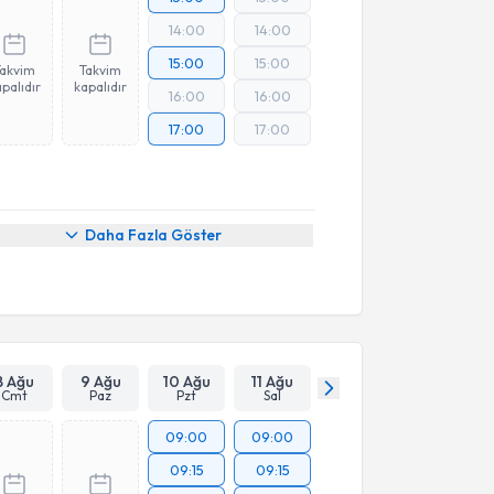
14:00
14:00
15:00
15:00
Takvim
Takvim
palıdır
kapalıdır
16:00
16:00
17:00
17:00
Daha Fazla Göster
8 Ağu
9 Ağu
10 Ağu
11 Ağu
Cmt
Paz
Pzt
Sal
09:00
09:00
09:15
09:15