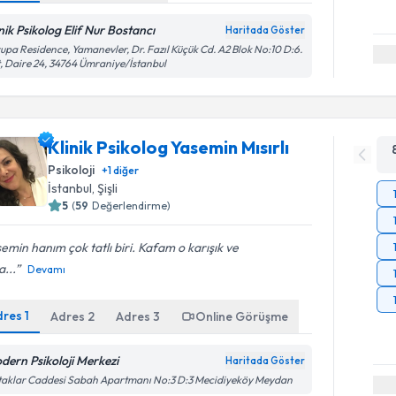
inik Psikolog Elif Nur Bostancı
Haritada Göster
upa Residence, Yamanevler, Dr. Fazıl Küçük Cd. A2 Blok No:10 D:6.
, Daire 24, 34764 Ümraniye/İstanbul
Klinik Psikolog Yasemin Mısırlı
Psikoloji
+
1
diğer
İstanbul
,
Şişli
5
(
59
Değerlendirme)
emin hanım çok tatlı biri. Kafam o karışık ve
...
Devamı
dres
1
Adres
2
Adres
3
Online Görüşme
dern Psikoloji Merkezi
Haritada Göster
aklar Caddesi Sabah Apartmanı No:3 D:3 Mecidiyeköy Meydan