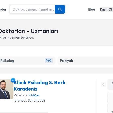
ikler
Blog
Kayıt Ol
 Doktorları - Uzmanları
ktor - uzman bulundu.
k Psikolog
Psikiyatri
140
Klinik Psikolog S. Berk
Karadeniz
Psikoloji
+
1
diğer
İstanbul
,
Sultanbeyli