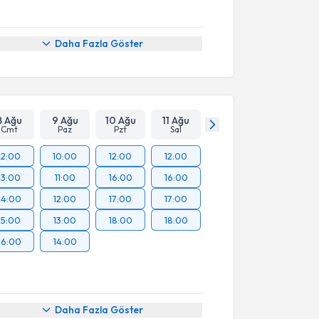
Daha Fazla Göster
8 Ağu
9 Ağu
10 Ağu
11 Ağu
Cmt
Paz
Pzt
Sal
12:00
10:00
12:00
12:00
13:00
11:00
16:00
16:00
14:00
12:00
17:00
17:00
15:00
13:00
18:00
18:00
16:00
14:00
Daha Fazla Göster