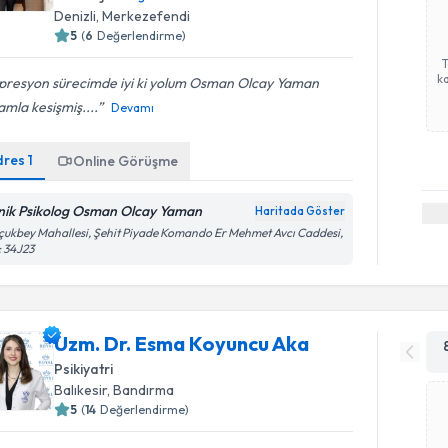
Denizli
,
Merkezefendi
5
(
6
Değerlendirme)
ka
presyon sürecimde iyi ki yolum Osman Olcay Yaman
mla kesişmiş....
Devamı
dres
1
Online Görüşme
inik Psikolog Osman Olcay Yaman
Haritada Göster
çukbey Mahallesi, Şehit Piyade Komando Er Mehmet Avcı Caddesi,
 34J23
Uzm. Dr. Esma Koyuncu Aka
Psikiyatri
Balıkesir
,
Bandırma
5
(
14
Değerlendirme)