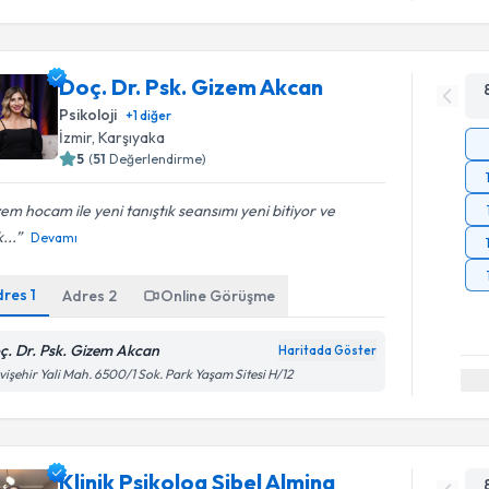
Doç. Dr. Psk. Gizem Akcan
Psikoloji
+
1
diğer
İzmir
,
Karşıyaka
5
(
51
Değerlendirme)
em hocam ile yeni tanıştık seansımı yeni bitiyor ve
...
Devamı
dres
1
Adres
2
Online Görüşme
ç. Dr. Psk. Gizem Akcan
Haritada Göster
işehir Yali Mah. 6500/1 Sok. Park Yaşam Sitesi H/12
Klinik Psikolog Sibel Almina