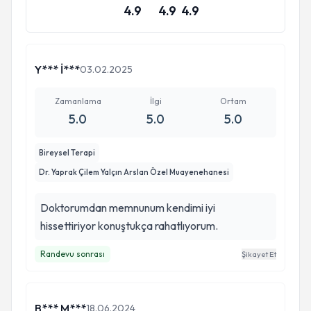
4.9
4.9
4.9
Y*** İ***
03.02.2025
Zamanlama
İlgi
Ortam
5.0
5.0
5.0
Bireysel Terapi
Dr. Yaprak Çilem Yalçın Arslan Özel Muayenehanesi
Doktorumdan memnunum kendimi iyi
hissettiriyor konuştukça rahatlıyorum.
Randevu sonrası
Şikayet Et
B*** M***
18.06.2024