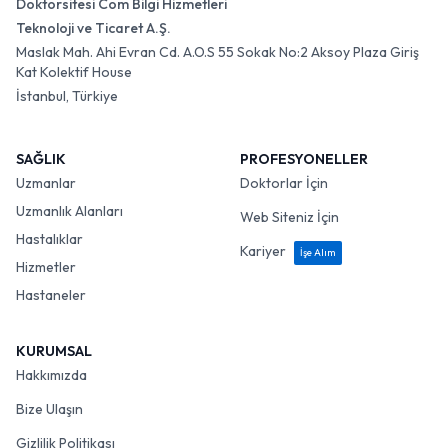
Doktorsitesi Com Bilgi Hizmetleri
Teknoloji ve Ticaret A.Ş.
Maslak Mah. Ahi Evran Cd. A.O.S 55 Sokak No:2 Aksoy Plaza Giriş
Kat Kolektif House
İstanbul, Türkiye
SAĞLIK
PROFESYONELLER
Uzmanlar
Doktorlar İçin
Uzmanlık Alanları
Web Siteniz İçin
Hastalıklar
Kariyer
İşe Alım
Hizmetler
Hastaneler
KURUMSAL
Hakkımızda
Bize Ulaşın
Gizlilik Politikası