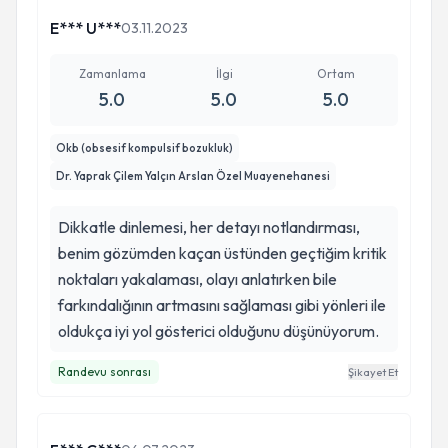
E*** U***
03.11.2023
Zamanlama
İlgi
Ortam
5.0
5.0
5.0
Okb (obsesif kompulsif bozukluk)
Dr. Yaprak Çilem Yalçın Arslan Özel Muayenehanesi
Dikkatle dinlemesi, her detayı notlandırması,
benim gözümden kaçan üstünden geçtiğim kritik
noktaları yakalaması, olayı anlatırken bile
farkındalığının artmasını sağlaması gibi yönleri ile
oldukça iyi yol gösterici olduğunu düşünüyorum.
Randevu sonrası
Şikayet Et