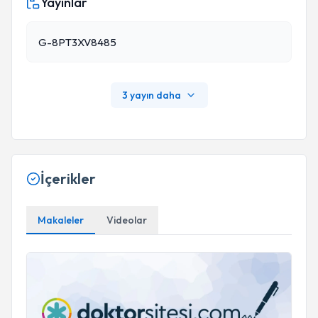
Yayınlar
G-8PT3XV8485
3 yayın daha
İçerikler
Makaleler
Videolar
Trikotillomani (Saç Yolma Bozukluğu):