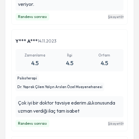
veriyor.
Randevu sonrası
Şikayet Et
Y*** A***
14.11.2023
Zamanlama
İlgi
Ortam
4.5
4.5
4.5
Psikoterapi
Dr. Yaprak Çilem Yalçın Arslan Özel Muayenehanesi
Çok iyi bir doktor tavsiye ederim 🙏konusunda
uzman verdiği ilaç tam isabet
Randevu sonrası
Şikayet Et