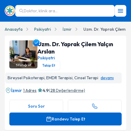
Doktor, klinik ara...
Anasayfa
Psikiyatri
İzmir
Uzm. Dr. Yaprak Çilem Ya
Uzm. Dr. Yaprak Çilem Yalçın
Arslan
Psikiyatri
5
Fotoğraf
Takip Et
Uzm. Dr. Yaprak Çilem Yalçın Arslan Profil Fotoğrafı
Bireysel Psikoterapi, EMDR Terapisi, Cinsel Terapi
devamı
İzmir
4.9
1 Adres
(
28
Değerlendirme)
Soru Sor
Randevu Talep Et