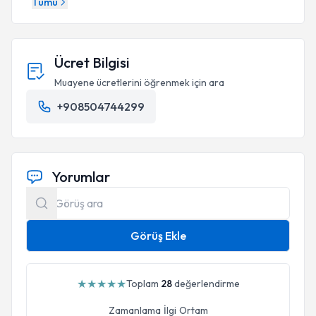
Tümü
Ücret Bilgisi
Muayene ücretlerini öğrenmek için ara
+908504744299
Yorumlar
Görüş Ekle
★
★
★
★
★
Toplam
28
değerlendirme
Zamanlama
İlgi
Ortam