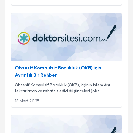
Obsesif Kompulsif Bozukluk (OKB) için Ayrıntılı Bir Rehber
Obsesif Kompulsif Bozukluk (OKB) için
Ayrıntılı Bir Rehber
Obsesif Kompulsif Bozukluk (OKB), kişinin istem dışı,
tekrarlayan ve rahatsız edici düşünceleri (obs
...
18 Mart 2025
Aşırı Düşünme (overthinking) : Zihnin Yorucu Tuzağı