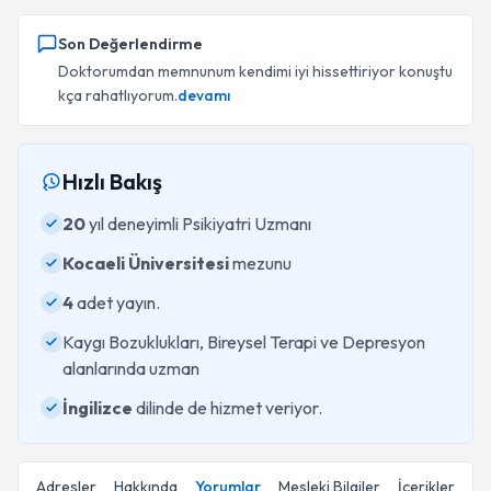
Son Değerlendirme
Doktorumdan memnunum kendimi iyi hissettiriyor konuştu
kça rahatlıyorum.
devamı
Hızlı Bakış
20
yıl deneyimli Psikiyatri Uzmanı
Kocaeli Üniversitesi
mezunu
4
adet yayın.
Kaygı Bozuklukları, Bireysel Terapi ve Depresyon
alanlarında uzman
İngilizce
dilinde de hizmet veriyor.
Adresler
Hakkında
Yorumlar
Mesleki Bilgiler
İçerikler