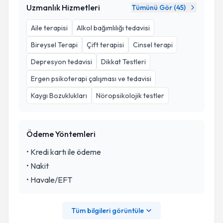
Uzmanlık Hizmetleri
Tümünü Gör (
45
)
Aile terapisi
Alkol bağımlılığı tedavisi
Bireysel Terapi
Çift terapisi
Cinsel terapi
Depresyon tedavisi
Dikkat Testleri
Ergen psikoterapi çalışması ve tedavisi
Kaygı Bozuklukları
Nöropsikolojik testler
Ödeme Yöntemleri
•
Kredi kartı ile ödeme
•
Nakit
•
Havale/EFT
Tüm bilgileri görüntüle