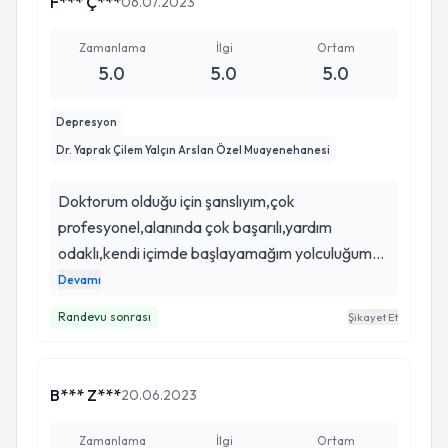
F*** Ç***
06.07.2023
Zamanlama
İlgi
Ortam
5.0
5.0
5.0
Depresyon
Dr. Yaprak Çilem Yalçın Arslan Özel Muayenehanesi
Doktorum olduğu için şanslıyım,çok
profesyonel,alanında çok başarılı,yardım
odaklı,kendi içimde başlayamağım yolculuğuma
başlamama cesaret oldu ve şimdi ışığına
Devamı
gidiyorum.Sıradan bir psikiyatri asla değil daha
Randevu sonrası
Şikayet Et
önce başka deneyimlerim oldu ihtiyacı olan
herkese gönülden tavsiye ederim.
B*** Z***
20.06.2023
Zamanlama
İlgi
Ortam