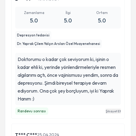
Zamanlama
İlgi
Ortam
5.0
5.0
5.0
Depresyon tedavisi
Dr. Yaprak Çilem Yalçın Arslan Özel Muayenehanesi
Doktorumu o kadar çok seviyorum ki, işinin o
kadar ehli ki, yerinde yönlendirmeleriyle resmen
algılarımı açtı, önce vajinismusu yendim, sonra da
depresyonu. Şimdi bireysel terapiye devam
ediyorum. Ona çok şey borçluyum, iyi ki Yaprak
Hanım :)
Randevu sonrası
Şikayet Et
T*** Ç***
25.04.2024