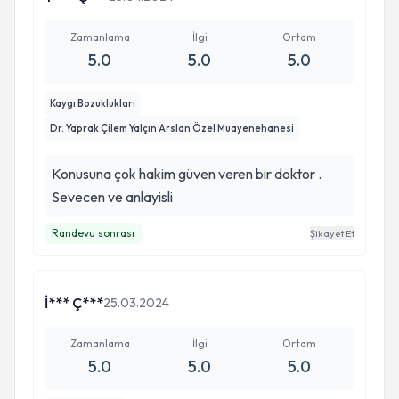
Zamanlama
İlgi
Ortam
5.0
5.0
5.0
Kaygı Bozuklukları
Dr. Yaprak Çilem Yalçın Arslan Özel Muayenehanesi
Konusuna çok hakim güven veren bir doktor .
Sevecen ve anlayisli
Randevu sonrası
Şikayet Et
İ*** Ç***
25.03.2024
Zamanlama
İlgi
Ortam
5.0
5.0
5.0