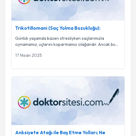
Trikotillomani (Saç Yolma Bozukluğu):
Günlük yaşamda bazen stresliyken saçlarımızla
oynamamız, uçlarını koparmamız olağandır. Ancak bu
dav
...
17 Nisan 2025
Anksiyete Atağı ile Baş Etme Yolları; Ne Yapmalı?
Anksiyete Atağı ile Baş Etme Yolları; Ne