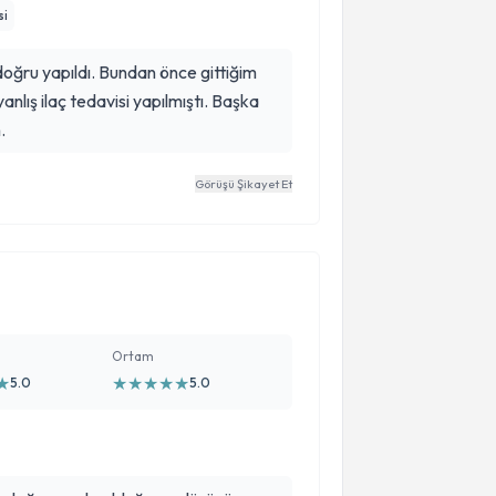
si
doğru yapıldı. Bundan önce gittiğim
yanlış ilaç tedavisi yapılmıştı. Başka
.
Görüşü Şikayet Et
Ortam
★
★
★
★
★
★
5.0
5.0