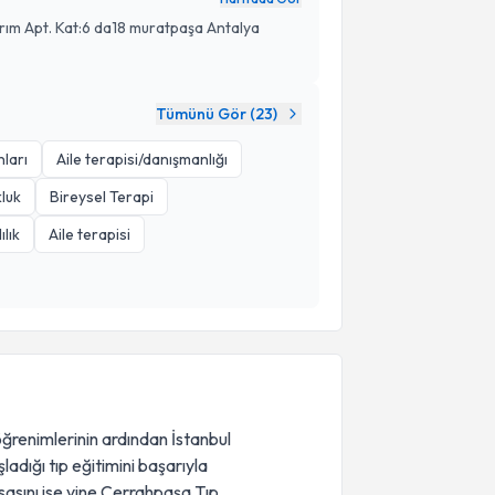
ırım Apt. Kat:6 da18 muratpaşa Antalya
Tümünü Gör (
23
)
nları
Aile terapisi/danışmanlığı
luk
Bireysel Terapi
ılık
Aile terapisi
ğrenimlerinin ardından İstanbul
adığı tıp eğitimini başarıyla
sasını ise yine Cerrahpaşa Tıp