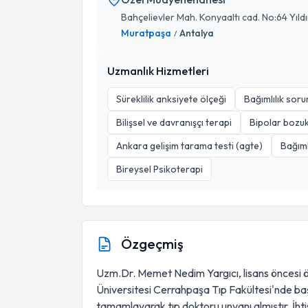
Bahçelievler Mah. Konyaaltı cad. No:64 Yıld
Muratpaşa
Antalya
/
Uzmanlık Hizmetleri
Süreklilik anksiyete ölçeği
Bağımlılık soru
Bilişsel ve davranışçı terapi
Bipolar bozuk
Ankara gelişim tarama testi (agte)
Bağıml
Bireysel Psikoterapi
Özgeçmiş
Uzm.Dr. Memet Nedim Yargıcı, lisans öncesi ö
Üniversitesi Cerrahpaşa Tıp Fakültesi'nde başl
tamamlayarak tıp doktoru unvanı almıştır. İhti