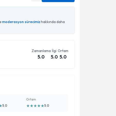
ce
moderasyon sürecimiz
hakkında daha
Zamanlama
İlgi
Ortam
5.0
5.0
5.0
Ortam
★
★
★
★
★
★
5.0
5.0