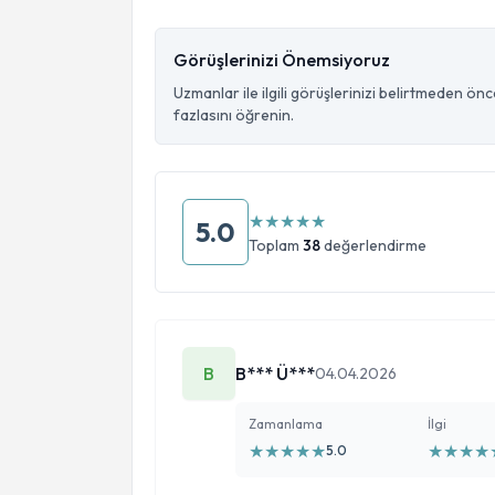
Görüşlerinizi Önemsiyoruz
Uzmanlar ile ilgili görüşlerinizi belirtmeden ön
fazlasını öğrenin.
★
★
★
★
★
5.0
Toplam
38
değerlendirme
B
B*** Ü***
04.04.2026
Zamanlama
İlgi
★
★
★
★
★
★
★
★
★
5.0