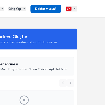
Giriş Yap
Doktor musun?
ndevu Oluştur
 üzerinden randevu oluşturmak ücretsiz.
enehanesi
Bahçelievler Mah. Konyaaltı cad. No:64 Yıldırım Apt. Kat:6 da18 muratpaşa Antalya