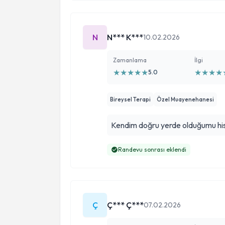
N
N*** K***
10.02.2026
Zamanlama
İlgi
★
★
★
★
★
★
★
★
★
5.0
Bireysel Terapi
Özel Muayenehanesi
Kendim doğru yerde olduğumu his
Randevu sonrası eklendi
Ç
Ç*** Ç***
07.02.2026