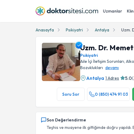
Uzmanlar
Klin
Anasayfa
Psikiyatri
Antalya
Uzm. D
Uzm. Dr. Memet 
Psikiyatri
Aile İçi İletişim Sorunları, Al
Bozuklukları
devamı
Antalya
5.0
1 Adres
(
Uzm. Dr. Memet Nedim Yargıcı Profil Fotoğra
Soru Sor
0 (850) 474 91 03
Son Değerlendirme
Teşhis ve muayene ilk gittiğimde doğru yapıldı. 