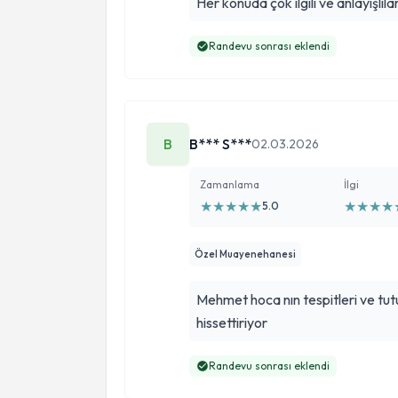
Her konuda çok ilgili ve anlayışl
Randevu sonrası eklendi
B
B*** S***
02.03.2026
Zamanlama
İlgi
★
★
★
★
★
★
★
★
★
5.0
Özel Muayenehanesi
Mehmet hoca nın tespitleri ve tut
hissettiriyor
Randevu sonrası eklendi