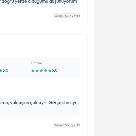
ılar doğru yerde olduğumu düşünüyorum
Görüşü Şikayet Et
Ortam
★
★
★
★
★
★
5.0
5.0
umu, yaklaşımı çok ayrı. Gerçekten iyi
Görüşü Şikayet Et