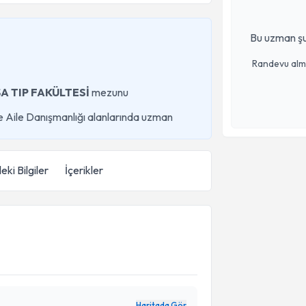
Bu uzman şu
Randevu almak
A TIP FAKÜLTESİ
mezunu
 ve Aile Danışmanlığı alanlarında uzman
eki Bilgiler
İçerikler
Haritada Gör