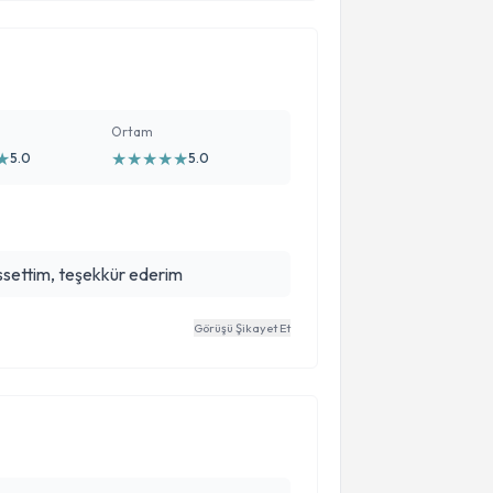
Ortam
★
★
★
★
★
★
5.0
5.0
settim, teşekkür ederim
Görüşü Şikayet Et