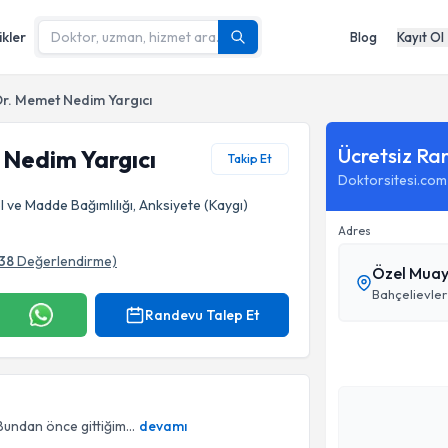
ikler
Blog
Kayıt Ol
r. Memet Nedim Yargıcı
Ücretsiz Ra
Nedim Yargıcı
Takip Et
Doktorsitesi.com
kol ve Madde Bağımlılığı, Anksiyete (Kaygı)
Adres
38
Değerlendirme)
Özel Muay
fı
Randevu Talep Et
Bundan önce gittiğim...
devamı