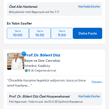
Özel Aile Hastanesi
Haritada Göster
Bahçelievler mah Begonyalı sok No:7-9
En Yakın Saatler
Yarın
Yarın
Yarın
Daha Fazla
10:00
10:30
11:00
Prof. Dr. Bülent Düz
Beyin ve Sinir Cerrahisi
İstanbul
, Kadıköy
5
(
4
Değerlendirme)
Öncelikle hocama teşekkür ediyorum. koca yıl önce
Devamı
isimli hastane...
Prof. Dr. Bülent Düz Özel Muayenehanesi
Haritada Göster
Fikirtepe mah. Yıldırım sok. No10 D:35 Optimist Residence