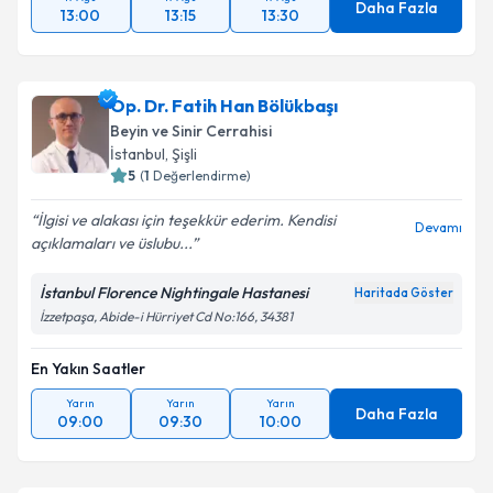
Daha Fazla
13:00
13:15
13:30
Op. Dr. Fatih Han Bölükbaşı
Beyin ve Sinir Cerrahisi
İstanbul
, Şişli
5
(
1
Değerlendirme)
İlgisi ve alakası için teşekkür ederim. Kendisi
Devamı
açıklamaları ve üslubu...
İstanbul Florence Nightingale Hastanesi
Haritada Göster
İzzetpaşa, Abide-i Hürriyet Cd No:166, 34381
En Yakın Saatler
Yarın
Yarın
Yarın
Daha Fazla
09:00
09:30
10:00