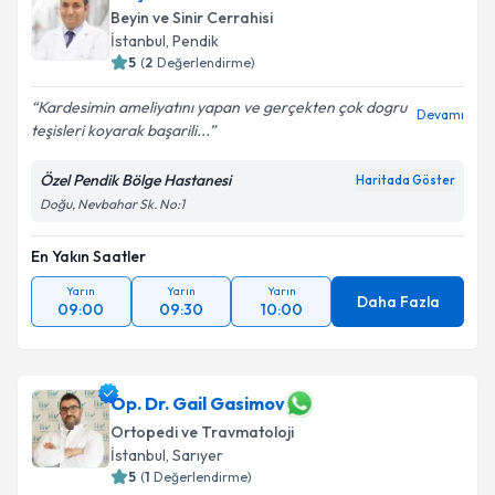
Beyin ve Sinir Cerrahisi
İstanbul
, Pendik
5
(
2
Değerlendirme)
Kardesimin ameliyatını yapan ve gerçekten çok dogru
Devamı
teşisleri koyarak başarili...
Özel Pendik Bölge Hastanesi
Haritada Göster
Doğu, Nevbahar Sk. No:1
En Yakın Saatler
Yarın
Yarın
Yarın
Daha Fazla
09:00
09:30
10:00
Op. Dr. Gail Gasimov
Ortopedi ve Travmatoloji
İstanbul
, Sarıyer
5
(
1
Değerlendirme)