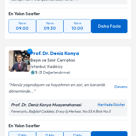
En Yakın Saatler
Takvim Talebini Gönder
Yarın
Yarın
Yarın
Daha Fazla
09:00
09:30
10:00
Prof. Dr. Deniz Konya
Beyin ve Sinir Cerrahisi
İstanbul
, Kadıköy
5
(
3
Değerlendirme)
Henüz yaşındayım ve hayatımın en zor, en karanlık
Devamı
döneminde...
Prof. Dr. Deniz Konya Muayenehanesi
Haritada Göster
Feneryolu, Bağdat Caddesi, Ersoy İş Merkezi, No:53 A Blok No:5
En Yakın Saatler
17 Ağu
17 Ağu
17 Ağu