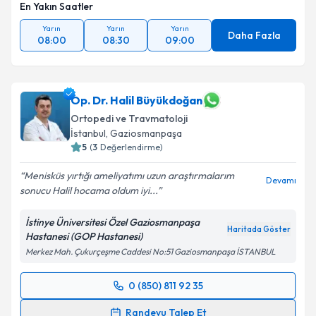
En Yakın Saatler
Yarın
Yarın
Yarın
Daha Fazla
08:00
08:30
09:00
Op. Dr. Halil Büyükdoğan
Ortopedi ve Travmatoloji
İstanbul
, Gaziosmanpaşa
5
(
3
Değerlendirme)
Menisküs yırtığı ameliyatımı uzun araştırmalarım
Devamı
sonucu Halil hocama oldum iyi...
İstinye Üniversitesi Özel Gaziosmanpaşa
Haritada Göster
Hastanesi (GOP Hastanesi)
Merkez Mah. Çukurçeşme Caddesi No:51 Gaziosmanpaşa İSTANBUL
0 (850) 811 92 35
Randevu Takvimi Talebi
Randevu Talep Et