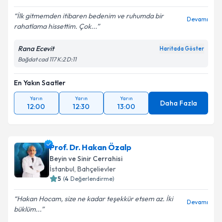
İlk gitmemden itibaren bedenim ve ruhumda bir
Devamı
rahatlama hissettim. Çok...
Kişisel verilerimin işlenmesine ilişkin
Aydınlatma
Rana Ecevit
Haritada Göster
Metni
'ni okudum ve kişisel verilerimin belirtilen
Bağdat cad 117 K:2 D:11
kapsamda işlenmesini kabul ediyorum.
En Yakın Saatler
Takvim Talebini Gönder
Yarın
Yarın
Yarın
Daha Fazla
12:00
12:30
13:00
Prof. Dr. Hakan Özalp
Beyin ve Sinir Cerrahisi
İstanbul
, Bahçelievler
5
(
4
Değerlendirme)
Hakan Hocam, size ne kadar teşekkür etsem az. İki
Devamı
büklüm...