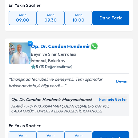
En Yakın Saatler
Yarın
Yarın
Yarın
Daha Fazla
09:00
09:30
10:00
Op. Dr. Candan Hundemir
Beyin ve Sinir Cerrahisi
İstanbul
, Bakırköy
5
(
13
Değerlendirme)
Branşında tecrübeli ve deneyimli. Tüm aşamalar
Devamı
hakkında detaylı bilgi verdi....
Op. Dr. Candan Hundemir Muayenehanesi
Haritada Göster
ATAKÖY 7-8-9-10. KISIM MAH.ÇOBAN ÇEŞME E-5 YAN YOL
CAD.ATAKÖY TOWERS A BLOK NO:20/1 İÇ KAPI NO:52
En Yakın Saatler
Yarın
Yarın
Yarın