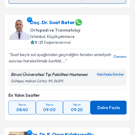
Doç. Dr. Emre Bal
için randevu takvimi talebi
oluşturun. Size bu uzmandan randevu almanız için bir
takvim hazırlandığında e-posta ile bilgilendireceğiz.
Doç. Dr. Suat Batar
Ortopedi ve Travmatoloji
E-posta Adresiniz
İstanbul
, Küçükçekmece
5
(
21
Değerlendirme)
Suat bey’e sol ayağımdan geçirdiğim tendon ameliyatı
Devamı
sonrası hareketimde kısıtlılık...
Kişisel verilerimin işlenmesine ilişkin
Aydınlatma
Metni
'ni okudum ve kişisel verilerimin belirtilen
Biruni Üniversitesi Tıp Fakültesi Hastanesi
Haritada Göster
kapsamda işlenmesini kabul ediyorum.
Gültepe, Halkalı Cd No: 99, 34295
Takvim Talebini Gönder
En Yakın Saatler
Yarın
Yarın
Yarın
Daha Fazla
08:40
09:00
09:20
Op. Dr. E. Onur Kulaksızoğlu