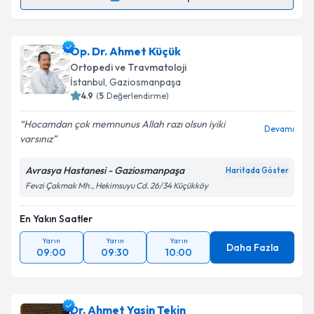
Op. Dr. Halil Büyükdoğan
için randevu takvimi talebi
oluşturun. Size bu uzmandan randevu almanız için bir
Op. Dr. Ahmet Küçük
takvim hazırlandığında e-posta ile bilgilendireceğiz.
Ortopedi ve Travmatoloji
E-posta Adresiniz
İstanbul
, Gaziosmanpaşa
4.9
(
5
Değerlendirme)
Hocamdan çok memnunus Allah razı olsun iyiki
Devamı
varsınız
Kişisel verilerimin işlenmesine ilişkin
Aydınlatma
Metni
'ni okudum ve kişisel verilerimin belirtilen
Avrasya Hastanesi - Gaziosmanpaşa
Haritada Göster
kapsamda işlenmesini kabul ediyorum.
Fevzi Çakmak Mh., Hekimsuyu Cd. 26/34 Küçükköy
En Yakın Saatler
Takvim Talebini Gönder
Yarın
Yarın
Yarın
Daha Fazla
09:00
09:30
10:00
Dr. Ahmet Yasin Tekin