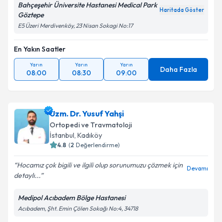
Bahçeşehir Üniversite Hastanesi Medical Park
Haritada Göster
Göztepe
Kişisel verilerimin işlenmesine ilişkin
Aydınlatma
E5 Üzeri Merdivenköy, 23 Nisan Sokagi No:17
Metni
'ni okudum ve kişisel verilerimin belirtilen
kapsamda işlenmesini kabul ediyorum.
En Yakın Saatler
Yarın
Yarın
Yarın
Daha Fazla
Takvim Talebini Gönder
08:00
08:30
09:00
Uzm. Dr. Yusuf Yahşi
Ortopedi ve Travmatoloji
İstanbul
, Kadıköy
4.8
(
2
Değerlendirme)
Hocamız çok bigili ve ilgili olup sorunumuzu çözmek için
Devamı
detaylı...
Medipol Acıbadem Bölge Hastanesi
Acıbadem, Şht. Emin Çölen Sokağı No:4, 34718