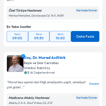
Özel Türkiye Hastanesi
Haritada Göster
Merkez Mahallesi, Darülaceze Cd. 14/1, 34381
En Yakın Saatler
Yarın
Yarın
Yarın
Daha Fazla
09:00
09:30
10:00
Doç. Dr. Murad Asiltürk
Beyin ve Sinir Cerrahisi
İstanbul
, Bakırköy
5
(
6
Değerlendirme)
Murat bey eşimin bel fıtığı ameliyatını yaptı, ameliyat
Devamı
çok güzel...
Medicana Ataköy Hastanesi
Haritada Göster
Ataköy 2-5-6., Rauf Orbay Cd. 2/1Z