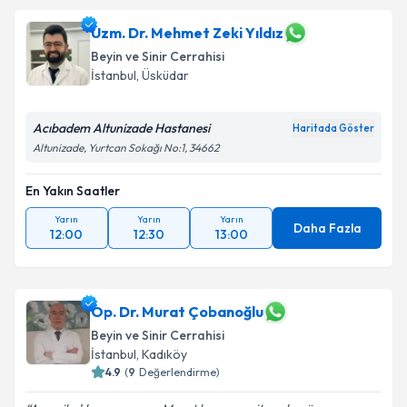
Uzm. Dr. Mehmet Zeki Yıldız
Beyin ve Sinir Cerrahisi
İstanbul
, Üsküdar
Acıbadem Altunizade Hastanesi
Haritada Göster
Altunizade, Yurtcan Sokağı No:1, 34662
En Yakın Saatler
Yarın
Yarın
Yarın
Daha Fazla
12:00
12:30
13:00
Op. Dr. Murat Çobanoğlu
Beyin ve Sinir Cerrahisi
İstanbul
, Kadıköy
4.9
(
9
Değerlendirme)