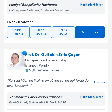
Medipol Bahçelievler Hastanesi
Haritada Göster
Çobançesme Mahallesi, Fatih Caddesi, No:1/8
En Yakın Saatler
Yarın
Yarın
Yarın
Daha Fazla
08:30
09:00
09:30
Prof. Dr. Gültekin Sıtkı Çeçen
Ortopedi ve Travmatoloji
İstanbul
, Pendik
5
(
17
Değerlendirme)
Karşılaştığım en ilgili ve en güven veren doktorlardan
Devamı
biri. Ameliyat...
VM Medical Park Pendik Hastanesi
Haritada Göster
Fevzi Çakmak, Eski Karakol Sk. No:9, 34899