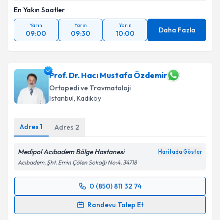
En Yakın Saatler
Yarın
Yarın
Yarın
Daha Fazla
09:00
09:30
10:00
Prof. Dr. Hacı Mustafa Özdemir
Ortopedi ve Travmatoloji
İstanbul
, Kadıköy
Adres
1
Adres
2
Medipol Acıbadem Bölge Hastanesi
Haritada Göster
Acıbadem, Şht. Emin Çölen Sokağı No:4, 34718
0 (850) 811 32 74
Randevu Takvimi Talebi
Randevu Talep Et