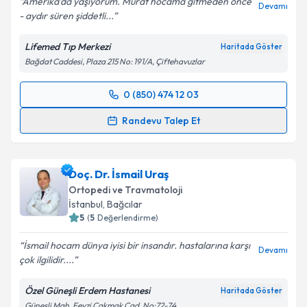
Amerika’da yaşıyorum. Murat hocama gitmeden önce
Devamı
- aydır süren şiddetli...
Lifemed Tıp Merkezi
Haritada Göster
Bağdat Caddesi, Plaza 215 No: 191/A, Çiftehavuzlar
0 (850) 474 12 03
Randevu Takvimi Talebi
Randevu Talep Et
Op. Dr. Murat Çobanoğlu
için randevu takvimi talebi
oluşturun. Size bu uzmandan randevu almanız için bir
Doç. Dr. İsmail Uraş
takvim hazırlandığında e-posta ile bilgilendireceğiz.
Ortopedi ve Travmatoloji
E-posta Adresiniz
İstanbul
, Bağcılar
5
(
5
Değerlendirme)
İsmail hocam dünya iyisi bir insandır. hastalarına karşı
Devamı
çok ilgilidir....
Kişisel verilerimin işlenmesine ilişkin
Aydınlatma
Metni
'ni okudum ve kişisel verilerimin belirtilen
Özel Güneşli Erdem Hastanesi
Haritada Göster
kapsamda işlenmesini kabul ediyorum.
Güneşli Mah. Fevzi Çakmak Cad. No:72-74