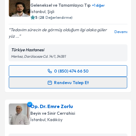
Geleneksel ve Tamamlayıcı Tıp
+
1
diğer
İstanbul
, Şişli
5
(
28
Değerlendirme)
Tedavim sürecin de görmüş olduğum ilgi alaka güler
Devamı
yüz ...
Türkiye Hastanesi
Merkez, Darülaceze Cd. 14/1, 34381
0 (850) 474 66 50
Randevu Takvimi Talebi
Randevu Talep Et
Dr. Ahmet Yasin Tekin
için randevu takvimi talebi
oluşturun. Size bu uzmandan randevu almanız için bir
Op. Dr. Emre Zorlu
takvim hazırlandığında e-posta ile bilgilendireceğiz.
Beyin ve Sinir Cerrahisi
E-posta Adresiniz
İstanbul
, Kadıköy