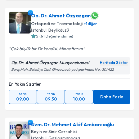
Prof. Dr. Hacı Mustafa Özdemir
için randevu
takvimi talebi oluşturun. Size bu uzmandan randevu
almanız için bir takvim hazırlandığında e-posta ile
Op. Dr. Ahmet Özyazgan
bilgilendireceğiz.
Ortopedi ve Travmatoloji
+
1
diğer
İstanbul
, Beylikdüzü
E-posta Adresiniz
5
(
61
Değerlendirme)
Çok büyük bir Dr kendisi. Minnettarım
Op.Dr. Ahmet Özyazgan Muayenehanesi
Haritada Göster
Kişisel verilerimin işlenmesine ilişkin
Aydınlatma
Barış Mah. Belediye Cad. Ginza Lavinya Apartmanı No : 30/422
Metni
'ni okudum ve kişisel verilerimin belirtilen
kapsamda işlenmesini kabul ediyorum.
En Yakın Saatler
Yarın
Yarın
Yarın
Takvim Talebini Gönder
Daha Fazla
09:00
09:30
10:00
Uzm. Dr. Mehmet Akif Ambarcıoğlu
Beyin ve Sinir Cerrahisi
İstanbul
, Gaziosmanpaşa