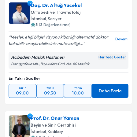
Doç. Dr. Altuğ Yücekul
Ortopedi ve Travmatoloji
İstanbul
, Sarıyer
5
(
2
Değerlendirme)
Meslek etiği bilgisi vizyonu kibarlığı alternatif doktor
Devamı
bakabilir araştırabilirsiniz mutevaziligi...
Acıbadem Maslak Hastanesi
Haritada Göster
Darüşşafaka Mh., Büyükdere Cad. No: 40 Maslak
En Yakın Saatler
Yarın
Yarın
Yarın
Daha Fazla
09:00
09:30
10:00
Prof. Dr. Onur Yaman
Beyin ve Sinir Cerrahisi
İstanbul
, Kadıköy