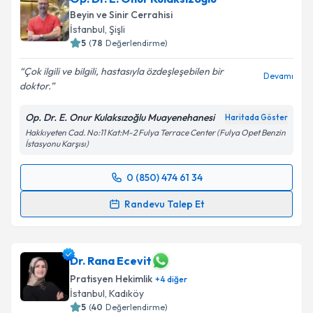
Beyin ve Sinir Cerrahisi
İstanbul
, Şişli
5
(
78
Değerlendirme)
Çok ilgili ve bilgili, hastasıyla özdeşleşebilen bir
Devamı
doktor.
Op. Dr. E. Onur Kulaksızoğlu Muayenehanesi
Haritada Göster
Hakkıyeten Cad. No:11 Kat:M-2 Fulya Terrace Center (Fulya Opet Benzin
İstasyonu Karşısı)
0 (850) 474 61 34
Randevu Takvimi Talebi
Randevu Talep Et
Op. Dr. E. Onur Kulaksızoğlu
için randevu takvimi
talebi oluşturun. Size bu uzmandan randevu almanız
için bir takvim hazırlandığında e-posta ile
Dr. Rana Ecevit
bilgilendireceğiz.
Pratisyen Hekimlik
+
4
diğer
İstanbul
, Kadıköy
E-posta Adresiniz
5
(
40
Değerlendirme)