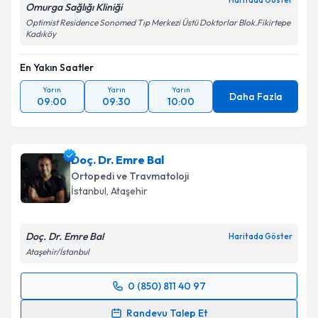
Haritada Göster
Omurga Sağlığı Kliniği
Optimist Residence Sonomed Tıp Merkezi Üstü Doktorlar Blok.Fikirtepe
Kadıköy
En Yakın Saatler
Yarın
Yarın
Yarın
Daha Fazla
09:00
09:30
10:00
Doç. Dr. Emre Bal
Ortopedi ve Travmatoloji
İstanbul
, Ataşehir
Doç. Dr. Emre Bal
Haritada Göster
Ataşehir/İstanbul
0 (850) 811 40 97
Randevu Takvimi Talebi
Randevu Talep Et