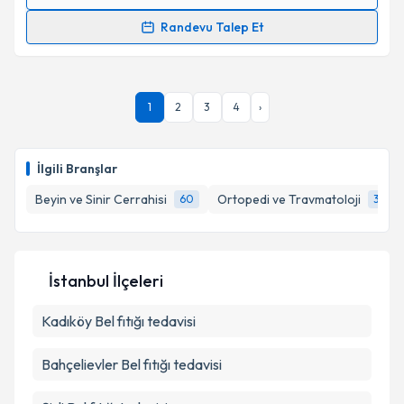
Randevu Takvimi Talebi
Randevu Talep Et
Prof. Dr. Şevki Erdem
için randevu takvimi talebi
oluşturun. Size bu uzmandan randevu almanız için bir
takvim hazırlandığında e-posta ile bilgilendireceğiz.
1
2
3
4
›
E-posta Adresiniz
İlgili Branşlar
Beyin ve Sinir Cerrahisi
Ortopedi ve Travmatoloji
60
32
Kişisel verilerimin işlenmesine ilişkin
Aydınlatma
Metni
'ni okudum ve kişisel verilerimin belirtilen
kapsamda işlenmesini kabul ediyorum.
İstanbul İlçeleri
Takvim Talebini Gönder
Kadıköy
Bel fıtığı tedavisi
Bahçelievler
Bel fıtığı tedavisi