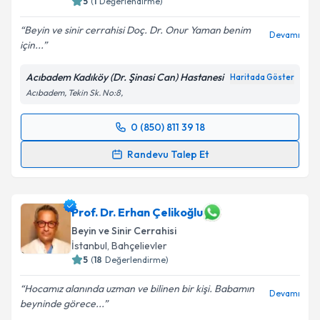
5
(
1
Değerlendirme)
Beyin ve sinir cerrahisi Doç. Dr. Onur Yaman benim
Devamı
için...
Acıbadem Kadıköy (Dr. Şinasi Can) Hastanesi
Haritada Göster
Acıbadem, Tekin Sk. No:8,
0 (850) 811 39 18
Randevu Takvimi Talebi
Randevu Talep Et
Prof. Dr. Onur Yaman
için randevu takvimi talebi
oluşturun. Size bu uzmandan randevu almanız için bir
takvim hazırlandığında e-posta ile bilgilendireceğiz.
Prof. Dr. Erhan Çelikoğlu
Beyin ve Sinir Cerrahisi
E-posta Adresiniz
İstanbul
, Bahçelievler
5
(
18
Değerlendirme)
Hocamız alanında uzman ve bilinen bir kişi. Babamın
Devamı
beyninde görece...
Kişisel verilerimin işlenmesine ilişkin
Aydınlatma