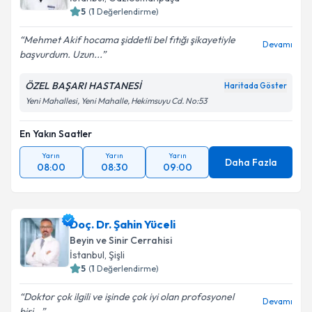
5
(
1
Değerlendirme)
Mehmet Akif hocama şiddetli bel fıtığı şikayetiyle
Devamı
başvurdum. Uzun...
ÖZEL BAŞARI HASTANESİ
Haritada Göster
Yeni Mahallesi, Yeni Mahalle, Hekimsuyu Cd. No:53
En Yakın Saatler
Yarın
Yarın
Yarın
Daha Fazla
08:00
08:30
09:00
Doç. Dr. Şahin Yüceli
Beyin ve Sinir Cerrahisi
İstanbul
, Şişli
5
(
1
Değerlendirme)
Doktor çok ilgili ve işinde çok iyi olan profosyonel
Devamı
biri...