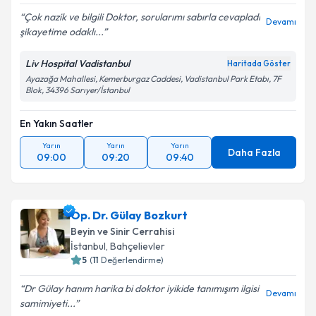
Çok nazik ve bilgili Doktor, sorularımı sabırla cevapladı
Devamı
şikayetime odaklı...
Liv Hospital Vadistanbul
Haritada Göster
Ayazağa Mahallesi, Kemerburgaz Caddesi, Vadistanbul Park Etabı, 7F
Blok, 34396 Sarıyer/İstanbul
En Yakın Saatler
Yarın
Yarın
Yarın
Daha Fazla
09:00
09:20
09:40
Op. Dr. Gülay Bozkurt
Beyin ve Sinir Cerrahisi
İstanbul
, Bahçelievler
5
(
11
Değerlendirme)
Dr Gülay hanım harika bi doktor iyikide tanımışım ilgisi
Devamı
samimiyeti...