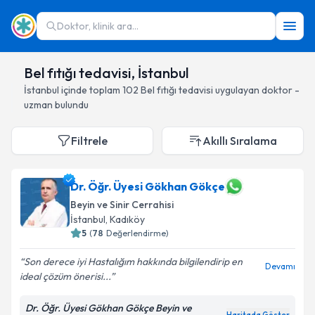
Doktor, klinik ara...
Bel fıtığı tedavisi, İstanbul
İstanbul
içinde toplam
102
Bel fıtığı tedavisi
uygulayan doktor -
uzman bulundu
Filtrele
Akıllı Sıralama
Dr. Öğr. Üyesi Gökhan Gökçe
Beyin ve Sinir Cerrahisi
İstanbul
, Kadıköy
5
(
78
Değerlendirme)
Son derece iyi Hastalığım hakkında bilgilendirip en
Devamı
ideal çözüm önerisi...
Dr. Öğr. Üyesi Gökhan Gökçe Beyin ve