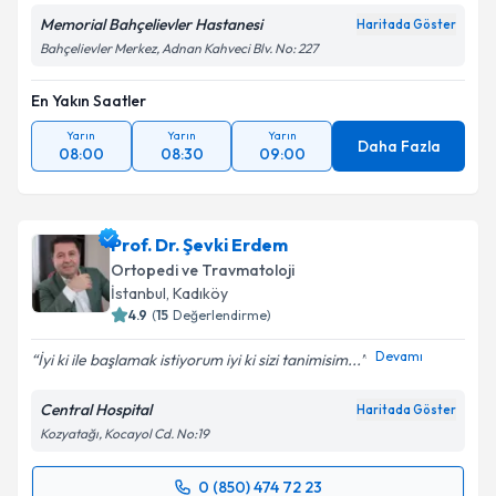
Metni
'ni okudum ve kişisel verilerimin belirtilen
Memorial Bahçelievler Hastanesi
Haritada Göster
kapsamda işlenmesini kabul ediyorum.
Bahçelievler Merkez, Adnan Kahveci Blv. No: 227
Takvim Talebini Gönder
En Yakın Saatler
Yarın
Yarın
Yarın
Daha Fazla
08:00
08:30
09:00
Prof. Dr. Şevki Erdem
Ortopedi ve Travmatoloji
İstanbul
, Kadıköy
4.9
(
15
Değerlendirme)
Devamı
İyi ki ile başlamak istiyorum iyi ki sizi tanimisim...
Central Hospital
Haritada Göster
Kozyatağı, Kocayol Cd. No:19
0 (850) 474 72 23