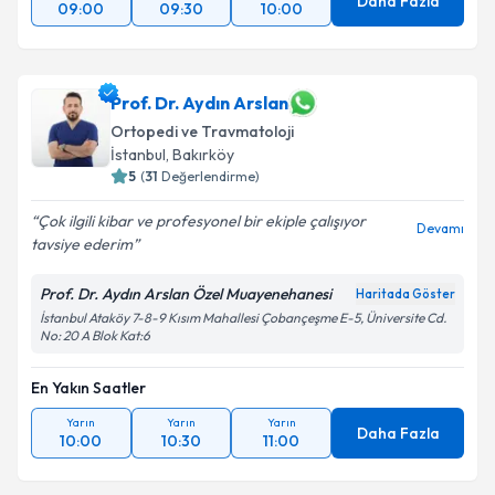
Daha Fazla
09:00
09:30
10:00
Prof. Dr. Aydın Arslan
Ortopedi ve Travmatoloji
İstanbul
, Bakırköy
5
(
31
Değerlendirme)
Çok ilgili kibar ve profesyonel bir ekiple çalışıyor
Devamı
tavsiye ederim
Prof. Dr. Aydın Arslan Özel Muayenehanesi
Haritada Göster
İstanbul Ataköy 7-8-9 Kısım Mahallesi Çobançeşme E-5, Üniversite Cd.
No: 20 A Blok Kat:6
En Yakın Saatler
Yarın
Yarın
Yarın
Daha Fazla
10:00
10:30
11:00