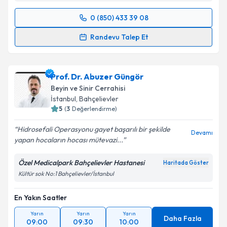
0 (850) 433 39 08
Randevu Takvimi Talebi
Randevu Talep Et
Doç. Dr. Murad Asiltürk
için randevu takvimi talebi
oluşturun. Size bu uzmandan randevu almanız için bir
Prof. Dr. Abuzer Güngör
takvim hazırlandığında e-posta ile bilgilendireceğiz.
Beyin ve Sinir Cerrahisi
E-posta Adresiniz
İstanbul
, Bahçelievler
5
(
3
Değerlendirme)
Hidrosefali Operasyonu gayet başarılı bir şekilde
Devamı
yapan hocaların hocası mütevazi...
Kişisel verilerimin işlenmesine ilişkin
Aydınlatma
Metni
'ni okudum ve kişisel verilerimin belirtilen
Özel Medicalpark Bahçelievler Hastanesi
Haritada Göster
kapsamda işlenmesini kabul ediyorum.
Kültür sok No:1 Bahçelievler/İstanbul
En Yakın Saatler
Takvim Talebini Gönder
Yarın
Yarın
Yarın
Daha Fazla
09:00
09:30
10:00