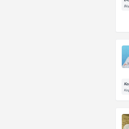
Büy
Ko
Koş