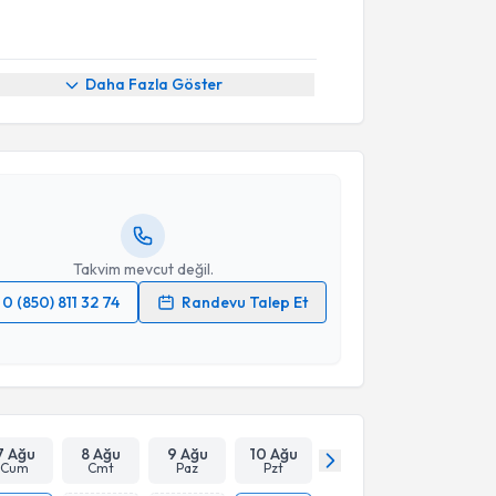
akvimi Talebi
Daha Fazla Göster
brahim Tutkan
için randevu takvimi talebi oluşturun.
andan randevu almanız için bir takvim
ında e-posta ile bilgilendireceğiz.
resiniz
Takvim mevcut değil.
0 (850) 811 32 74
Randevu Talep Et
 verilerimin işlenmesine ilişkin
Aydınlatma Metni
'ni
 ve kişisel verilerimin belirtilen kapsamda
esini kabul ediyorum.
Takvim Talebini Gönder
7 Ağu
8 Ağu
9 Ağu
10 Ağu
Cum
Cmt
Paz
Pzt