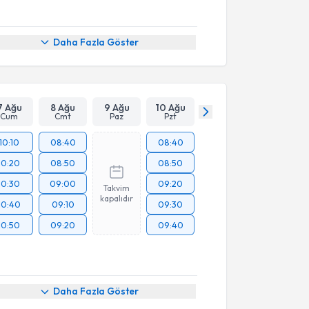
Daha Fazla Göster
7 Ağu
8 Ağu
9 Ağu
10 Ağu
Cum
Cmt
Paz
Pzt
10:10
08:40
08:40
10:20
08:50
08:50
10:30
09:00
09:20
Takvim
kapalıdır
10:40
09:10
09:30
10:50
09:20
09:40
Daha Fazla Göster