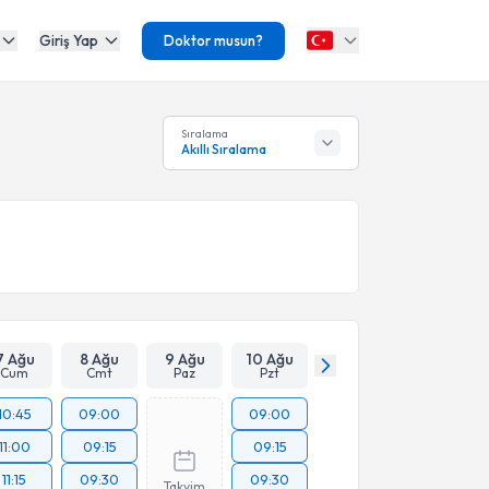
Giriş Yap
Doktor musun?
Sıralama
Akıllı Sıralama
7 Ağu
8 Ağu
9 Ağu
10 Ağu
Cum
Cmt
Paz
Pzt
10:45
09:00
09:00
11:00
09:15
09:15
11:15
09:30
09:30
Takvim