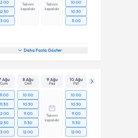
12:00
10:00
Takvim
Takvim
kapalıdır
kapalıdır
12:30
10:30
13:00
11:00
Daha Fazla Göster
7 Ağu
8 Ağu
9 Ağu
10 Ağu
Cum
Cmt
Paz
Pzt
11:00
10:00
10:00
11:30
10:30
10:30
12:00
11:00
11:00
Takvim
kapalıdır
12:30
11:30
11:30
13:00
12:00
12:00