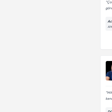
Ço
göre
Ac
Alt
Mit
kend
DO