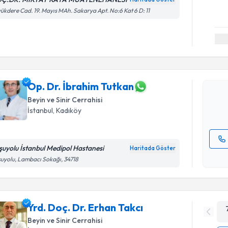
ükdere Cad. 19. Mayıs MAh. Sakarya Apt. No:6 Kat 6 D: 11
Randevu T
Op. Dr. İ
Size bu uzm
hazırlandığ
Op. Dr. İbrahim Tutkan
Beyin ve Sinir Cerrahisi
E-posta Ad
İstanbul
, Kadıköy
şuyolu İstanbul Medipol Hastanesi
Haritada Göster
Kişisel
uyolu, Lambacı Sokağı, 34718
okudum
işlenm
Yrd. Doç. Dr. Erhan Takcı
Beyin ve Sinir Cerrahisi