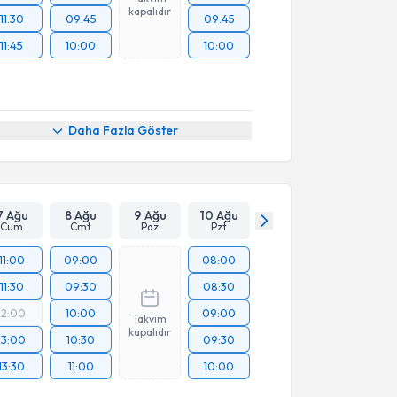
kapalıdır
11:30
09:45
09:45
11:45
10:00
10:00
Daha Fazla Göster
7 Ağu
8 Ağu
9 Ağu
10 Ağu
Cum
Cmt
Paz
Pzt
11:00
09:00
08:00
11:30
09:30
08:30
12:00
10:00
09:00
Takvim
kapalıdır
13:00
10:30
09:30
13:30
11:00
10:00