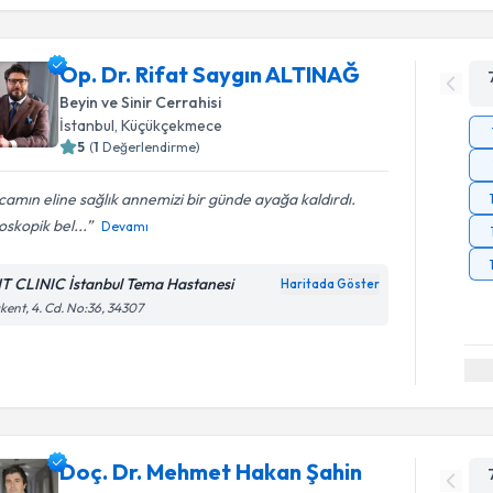
Op. Dr. Rifat Saygın ALTINAĞ
Beyin ve Sinir Cerrahisi
İstanbul
, Küçükçekmece
5
(
1
Değerlendirme)
amın eline sağlık annemizi bir günde ayağa kaldırdı.
skopik bel...
Devamı
T CLINIC İstanbul Tema Hastanesi
Haritada Göster
kent, 4. Cd. No:36, 34307
Doç. Dr. Mehmet Hakan Şahin