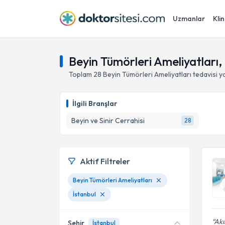
Uzmanlar
Klin
Beyin Tümörleri Ameliyatları, 
Toplam
28
Beyin Tümörleri Ameliyatları
tedavisi 
İlgili Branşlar
Beyin ve Sinir Cerrahisi
28
Aktif Filtreler
Beyin Tümörleri Ameliyatları
İstanbul
Akı
Şehir
İstanbul