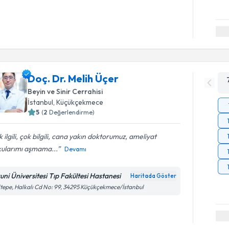
Doç. Dr. Melih Üçer
Beyin ve Sinir Cerrahisi
İstanbul
, Küçükçekmece
5
(
2
Değerlendirme)
 ilgili, çok bilgili, cana yakın doktorumuz, ameliyat
kularımı aşmama...
Devamı
runi Üniversitesi Tıp Fakültesi Hastanesi
Haritada Göster
tepe, Halkalı Cd No: 99, 34295 Küçükçekmece/İstanbul