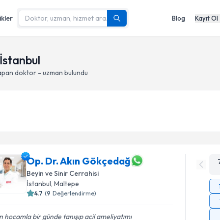
ikler
Blog
Kayıt Ol
İstanbul
yapan doktor - uzman bulundu
Op. Dr. Akın Gökçedağ
Beyin ve Sinir Cerrahisi
İstanbul
, Maltepe
4.7
(
9
Değerlendirme)
n hocamla bir günde tanışıp acil ameliyatımı