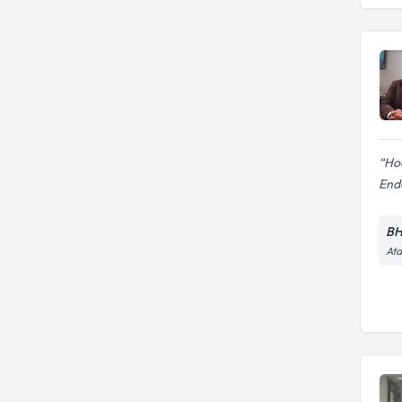
Tıp Fakültesi
Hastanesi
GÜLHANE ASKERI TIP
GÜLHANE ASKERI TIP
AKADEMISI
AKADEMISI
İstanbul Okmeydanı Eğitim Ve
Araştırma Hastanesi
Hoc
Endo
BH
Ata