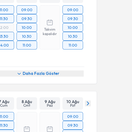
11:00
09:00
09:00
11:30
09:30
09:30
12:00
10:00
10:00
Takvim
kapalıdır
13:30
10:30
10:30
14:00
11:00
11:00
Daha Fazla Göster
7 Ağu
8 Ağu
9 Ağu
10 Ağu
Cum
Cmt
Paz
Pzt
11:00
09:00
11:30
09:30