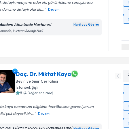
k detaylı muayene ederek, görüntüleme sonuçlarına
 durumu detaylı olarak...
Devamı
ıbadem Altunizade Hastanesi
Haritada Göster
unizade, Yurtcan Sokağı No:1
Doç. Dr. Miktat Kaya
Beyin ve Sinir Cerrahisi
İstanbul
, Şişli
5
(
4
Değerlendirme)
ta kaya hocamızin bilgisine tecrübesine guveniyorum
isi çok deyerli bir...
Devamı
Ç.DR. MİKTAT KAYA MUAYENEHANESİ
Haritada Göster