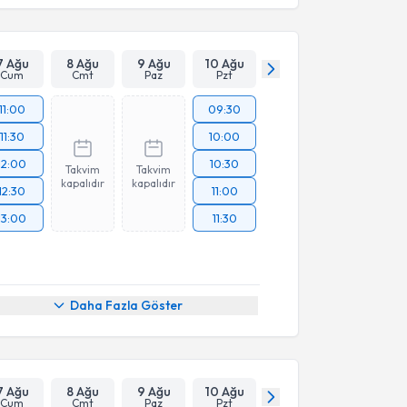
7 Ağu
8 Ağu
9 Ağu
10 Ağu
Cum
Cmt
Paz
Pzt
11:00
09:30
11:30
10:00
12:00
10:30
Takvim
Takvim
kapalıdır
kapalıdır
12:30
11:00
13:00
11:30
Daha Fazla Göster
7 Ağu
8 Ağu
9 Ağu
10 Ağu
Cum
Cmt
Paz
Pzt