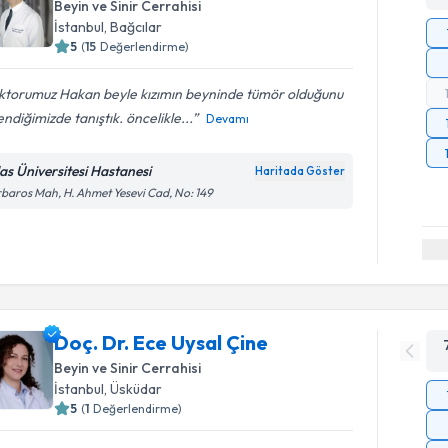
Beyin ve Sinir Cerrahisi
İstanbul
, Bağcılar
5
(
15
Değerlendirme)
ktorumuz Hakan beyle kızımın beyninde tümör olduğunu
ndiğimizde tanıştık. öncelikle...
Devamı
las Üniversitesi Hastanesi
Haritada Göster
baros Mah, H. Ahmet Yesevi Cad, No: 149
Doç. Dr. Ece Uysal Çine
Beyin ve Sinir Cerrahisi
İstanbul
, Üsküdar
5
(
1
Değerlendirme)