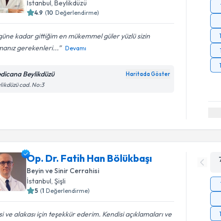
İstanbul
, Beylikdüzü
4.9
(
10
Değerlendirme)
üne kadar gittiğim en mükemmel güler yüzlü sizin
anız gerekenleri...
Devamı
dicana Beylikdüzü
Haritada Göster
likdüzü cad. No:3
Op. Dr. Fatih Han Bölükbaşı
Beyin ve Sinir Cerrahisi
İstanbul
, Şişli
5
(
1
Değerlendirme)
isi ve alakası için teşekkür ederim. Kendisi açıklamaları ve