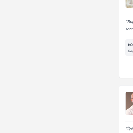
Bug
sorm
Me
Bey
İlg