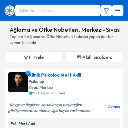
Doktor, klinik ara...
Ağlama ve Öfke Nöbetleri, Merkez - Sivas
Toplam
4
Ağlama ve Öfke Nöbetleri
tedavisi yapan doktor -
uzman bulundu
Filtrele
Akıllı Sıralama
Klinik Psikolog Mert Adil
Psikoloji
Sivas
, Merkez
5
(
1
Değerlendirme)
Kaygı ve özgüven sorunlarıyla başladığım
Devamı
görüşmelerde kendimle ilgili büyük farkındalık...
Psk. Mert Adil