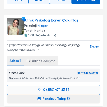
17:00
18:00
19:00
Daha Fazla
Klinik Psikolog Ecren Çakırtaş
Psikoloji
+
1
diğer
Tokat
, Merkez
5
(
51
Değerlendirme)
yaşında kızımın kaygı ve akran zorbalığı yaşadığı
Devamı
süreçte üstesinden...
Adres
1
Online Görüşme
FizyoKlinik
Haritada Göster
Yeşilırmak Mahallesi Vali Zekai Gümüşdiş Bulvarı No:13/B
0 (850) 474 83 57
Randevu Takvimi Talebi
Randevu Talep Et