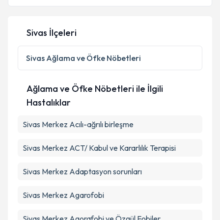
Sivas İlçeleri
Kişisel verilerimin işlenmesine ilişkin
Aydınlatma
Metni
'ni okudum ve kişisel verilerimin belirtilen
Sivas
Ağlama ve Öfke Nöbetleri
kapsamda işlenmesini kabul ediyorum.
Ağlama ve Öfke Nöbetleri ile İlgili
Takvim Talebini Gönder
Hastalıklar
Sivas Merkez Acılı-ağrılı birleşme
Sivas Merkez ACT/ Kabul ve Kararlılık Terapisi
Sivas Merkez Adaptasyon sorunları
Sivas Merkez Agarofobi
Sivas Merkez Agorafobi ve Özgül Fobiler