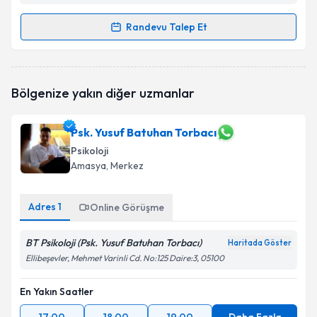
Randevu Talep Et
Randevu Takvimi Talebi
Klinik Psikolog Mert Adil
için randevu takvimi talebi
Bölgenize yakın diğer uzmanlar
oluşturun. Size bu uzmandan randevu almanız için bir
takvim hazırlandığında e-posta ile bilgilendireceğiz.
Psk. Yusuf Batuhan Torbacı
E-posta Adresiniz
Psikoloji
Amasya
, Merkez
Adres
1
Kişisel verilerimin işlenmesine ilişkin
Online Görüşme
Aydınlatma
Metni
'ni okudum ve kişisel verilerimin belirtilen
kapsamda işlenmesini kabul ediyorum.
BT Psikoloji (Psk. Yusuf Batuhan Torbacı)
Haritada Göster
Ellibeşevler, Mehmet Varinli Cd. No:125 Daire:3, 05100
Takvim Talebini Gönder
En Yakın Saatler