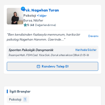
Klinik Psikolog Ecren Çakırtaş
için randevu takvimi
talebi oluşturun. Size bu uzmandan randevu almanız
Psk. Nagehan Turan
için bir takvim hazırlandığında e-posta ile
bilgilendireceğiz.
Psikoloji
+
1
diğer
Bursa
, Nilüfer
E-posta Adresiniz
5
(
48
Değerlendirme)
Ben kendisinden fazlasıyla memnunum, harika bir
Devamı
psikolog Nagehan Hanımm. Üzerinde...
Kişisel verilerimin işlenmesine ilişkin
Aydınlatma
Spontan Psikolojik Danışmanlık
Haritada Göster
Metni
'ni okudum ve kişisel verilerimin belirtilen
İhsaniye Mah. FSM Cad. Yüce Sok. Doruk sitesi ekice CBlok D:15-16
kapsamda işlenmesini kabul ediyorum.
Randevu Talep Et
Randevu Takvimi Talebi
Takvim Talebini Gönder
Psk. Nagehan Turan
için randevu takvimi talebi
oluşturun. Size bu uzmandan randevu almanız için bir
İlgili Branşlar
takvim hazırlandığında e-posta ile bilgilendireceğiz.
Psikoloji
1
E-posta Adresiniz