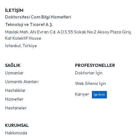
İLETİŞİM
Doktorsitesi Com Bilgi Hizmetleri
Teknoloji ve Ticaret A.Ş.
Maslak Mah. Ahi Evran Cd. A.O.S 55 Sokak No:2 Aksoy Plaza Giriş
Kat Kolektif House
İstanbul, Türkiye
SAĞLIK
PROFESYONELLER
Uzmanlar
Doktorlar İçin
Uzmanlık Alanları
Web Siteniz İçin
Hastalıklar
Kariyer
İşe Alım
Hizmetler
Hastaneler
KURUMSAL
Hakkımızda