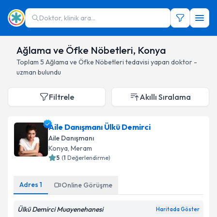
Doktor, klinik ara...
Ağlama ve Öfke Nöbetleri, Konya
Toplam
5
Ağlama ve Öfke Nöbetleri
tedavisi yapan doktor -
uzman bulundu
Filtrele
Akıllı Sıralama
Aile Danışmanı Ülkü Demirci
Aile Danışmanı
Konya
, Meram
5
(
1
Değerlendirme)
Adres
1
Online Görüşme
Ülkü Demirci Muayenehanesi
Haritada Göster