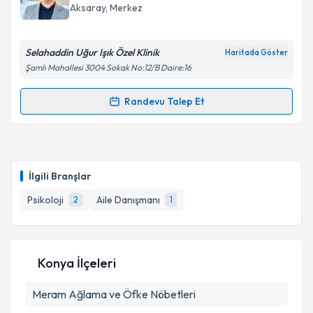
Aksaray
, Merkez
Selahaddin Uğur Işık Özel Klinik
Haritada Göster
Şamlı Mahallesi 3004 Sokak No:12/B Daire:16
Randevu Talep Et
Randevu Takvimi Talebi
Psk. Selahaddin Uğur Işık
için randevu takvimi talebi
oluşturun. Size bu uzmandan randevu almanız için bir
İlgili Branşlar
takvim hazırlandığında e-posta ile bilgilendireceğiz.
Psikoloji
Aile Danışmanı
2
1
E-posta Adresiniz
Konya İlçeleri
Kişisel verilerimin işlenmesine ilişkin
Aydınlatma
Meram
Metni
Ağlama ve Öfke Nöbetleri
'ni okudum ve kişisel verilerimin belirtilen
kapsamda işlenmesini kabul ediyorum.