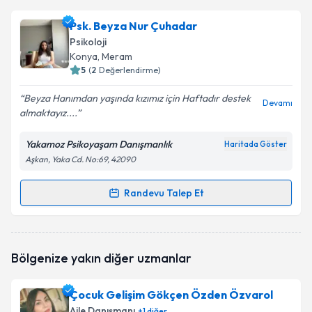
Psk. Saliha Ünal
için randevu takvimi talebi oluşturun.
Psk. Beyza Nur Çuhadar
Size bu uzmandan randevu almanız için bir takvim
Psikoloji
hazırlandığında e-posta ile bilgilendireceğiz.
Konya
, Meram
5
(
2
Değerlendirme)
E-posta Adresiniz
Beyza Hanımdan yaşında kızımız için Haftadır destek
Devamı
almaktayız....
Yakamoz Psikoyaşam Danışmanlık
Haritada Göster
Kişisel verilerimin işlenmesine ilişkin
Aydınlatma
Aşkan, Yaka Cd. No:69, 42090
Metni
'ni okudum ve kişisel verilerimin belirtilen
kapsamda işlenmesini kabul ediyorum.
Randevu Talep Et
Randevu Takvimi Talebi
Takvim Talebini Gönder
Psk. Beyza Nur Çuhadar
için randevu takvimi talebi
Bölgenize yakın diğer uzmanlar
oluşturun. Size bu uzmandan randevu almanız için bir
takvim hazırlandığında e-posta ile bilgilendireceğiz.
Çocuk Gelişim Gökçen Özden Özvarol
E-posta Adresiniz
Aile Danışmanı
+
1
diğer