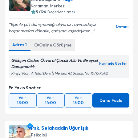
Karaman
, Merkez
5
(
126
Değerlendirme)
Eşimle çift danışmanlığı alıyoruz . ayımızdayız
Kişisel verilerimin işlenmesine ilişkin
Aydınlatma
Devamı
boşanmadan döndük, çatışma yaşadığımız...
Metni
'ni okudum ve kişisel verilerimin belirtilen
kapsamda işlenmesini kabul ediyorum.
Adres
1
Online Görüşme
Takvim Talebini Gönder
Gökçen Özden Özvarol Çocuk Aile Ve Bireysel
Haritada Göster
Danışmanlık
Kirişçi Mah. A.Talat Duru İş Merkezi 47. Sokak. No:10/15 Kat:2
En Yakın Saatler
Yarın
Yarın
Yarın
Daha Fazla
13:00
14:00
15:00
Psk. Selahaddin Uğur Işık
Psikoloji