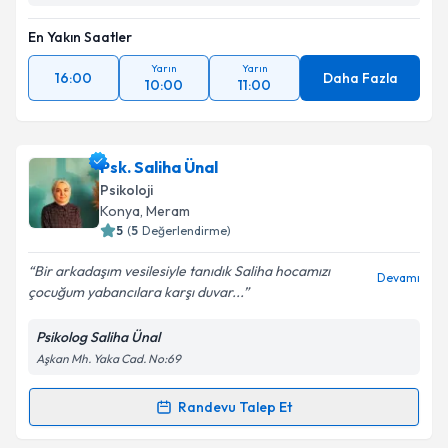
En Yakın Saatler
Yarın
Yarın
16:00
Daha Fazla
10:00
11:00
Psk. Saliha Ünal
Psikoloji
Konya
, Meram
5
(
5
Değerlendirme)
Bir arkadaşım vesilesiyle tanıdık Saliha hocamızı
Devamı
çocuğum yabancılara karşı duvar...
Psikolog Saliha Ünal
Aşkan Mh. Yaka Cad. No:69
Randevu Talep Et
Randevu Takvimi Talebi