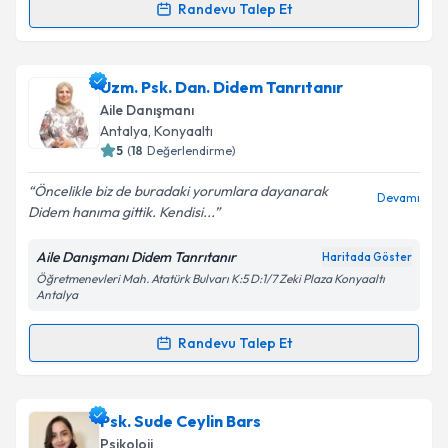
Randevu Talep Et
Aile Danışmanı Ülkü Demirci
için randevu takvimi
talebi oluşturun. Size bu uzmandan randevu almanız
Uzm. Psk. Dan. Didem Tanrıtanır
için bir takvim hazırlandığında e-posta ile
bilgilendireceğiz.
Aile Danışmanı
Antalya
, Konyaaltı
E-posta Adresiniz
5
(
18
Değerlendirme)
Öncelikle biz de buradaki yorumlara dayanarak
Devamı
Didem hanıma gittik. Kendisi...
Kişisel verilerimin işlenmesine ilişkin
Aydınlatma
Aile Danışmanı Didem Tanrıtanır
Haritada Göster
Metni
'ni okudum ve kişisel verilerimin belirtilen
Öğretmenevleri Mah. Atatürk Bulvarı K:5 D:1/7 Zeki Plaza Konyaaltı
kapsamda işlenmesini kabul ediyorum.
Antalya
Randevu Talep Et
Takvim Talebini Gönder
Randevu Takvimi Talebi
Uzm. Psk. Dan. Didem Tanrıtanır
için randevu
Psk. Sude Ceylin Bars
takvimi talebi oluşturun. Size bu uzmandan randevu
Psikoloji