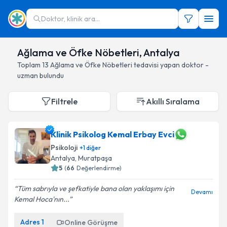
Doktor, klinik ara...
Ağlama ve Öfke Nöbetleri, Antalya
Toplam
13
Ağlama ve Öfke Nöbetleri
tedavisi yapan doktor -
uzman bulundu
Filtrele
Akıllı Sıralama
Klinik Psikolog Kemal Erbay Evci
Psikoloji
+
1
diğer
Antalya
, Muratpaşa
5
(
66
Değerlendirme)
Tüm sabrıyla ve şefkatiyle bana olan yaklaşımı için
Devamı
Kemal Hoca'nın...
Adres
1
Online Görüşme