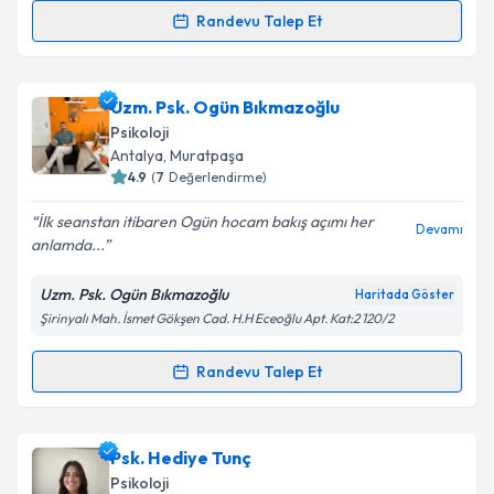
Randevu Talep Et
Randevu Takvimi Talebi
Kişisel verilerimin işlenmesine ilişkin
Aydınlatma
Metni
'ni okudum ve kişisel verilerimin belirtilen
kapsamda işlenmesini kabul ediyorum.
Psk. Ezgi Murat
için randevu takvimi talebi oluşturun.
Uzm. Psk. Ogün Bıkmazoğlu
Size bu uzmandan randevu almanız için bir takvim
Psikoloji
hazırlandığında e-posta ile bilgilendireceğiz.
Takvim Talebini Gönder
Antalya
, Muratpaşa
4.9
(
7
Değerlendirme)
E-posta Adresiniz
İlk seanstan itibaren Ogün hocam bakış açımı her
Devamı
anlamda...
Uzm. Psk. Ogün Bıkmazoğlu
Haritada Göster
Kişisel verilerimin işlenmesine ilişkin
Aydınlatma
Şirinyalı Mah. İsmet Gökşen Cad. H.H Eceoğlu Apt. Kat:2 120/2
Metni
'ni okudum ve kişisel verilerimin belirtilen
kapsamda işlenmesini kabul ediyorum.
Randevu Talep Et
Randevu Takvimi Talebi
Takvim Talebini Gönder
Uzm. Psk. Ogün Bıkmazoğlu
için randevu takvimi
Psk. Hediye Tunç
talebi oluşturun. Size bu uzmandan randevu almanız
Psikoloji