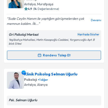
almanız için bir takvim hazırlandığında e-posta ile
Antalya
, Muratpaşa
bilgilendireceğiz.
4.9
(
14
Değerlendirme)
E-posta Adresiniz
Sude Ceylin Hanım ile yaptığım görüşmelerden çok
Devamı
memnun kaldım. İlk...
Gri Psikoloji Merkezi
Haritada Göster
Yeşilbahçe Mahallesi, Metin Kasapoğlu Caddesi, Yorgancıoğlu Apt. B
Kişisel verilerimin işlenmesine ilişkin
Aydınlatma
blok Sitesi
Metni
'ni okudum ve kişisel verilerimin belirtilen
kapsamda işlenmesini kabul ediyorum.
Randevu Talep Et
Randevu Takvimi Talebi
Takvim Talebini Gönder
Psk. Sude Ceylin Bars
için randevu takvimi talebi
Klinik Psikolog Selman Uğurlu
oluşturun. Size bu uzmandan randevu almanız için bir
Psikoloji
+
1
diğer
takvim hazırlandığında e-posta ile bilgilendireceğiz.
Antalya
, Alanya
E-posta Adresiniz
Psk. Selman Uğurlu