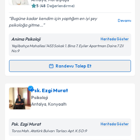
bilgilendireceğiz.
5
(
48
Değerlendirme)
E-posta Adresiniz
Bugüne kadar kendim için yaptığım en iyi şey
Devamı
psikoloğa gitme...
Anima Psikoloji
Haritada Göster
Yeşilbahçe Mahallesi 1453 Sokak 1. Bina 7. Eyiler Apartman Daire:7 Zil
Kişisel verilerimin işlenmesine ilişkin
Aydınlatma
No:9
Metni
'ni okudum ve kişisel verilerimin belirtilen
kapsamda işlenmesini kabul ediyorum.
Randevu Talep Et
Randevu Takvimi Talebi
Takvim Talebini Gönder
Klinik Psikolog Nadire Gül Demir
için randevu
Psk. Ezgi Murat
takvimi talebi oluşturun. Size bu uzmandan randevu
Psikoloji
almanız için bir takvim hazırlandığında e-posta ile
Antalya
, Konyaaltı
bilgilendireceğiz.
E-posta Adresiniz
Psk. Ezgi Murat
Haritada Göster
Toros Mah. Atatürk Bulvarı Tarlacı Apt. K:5 D:9