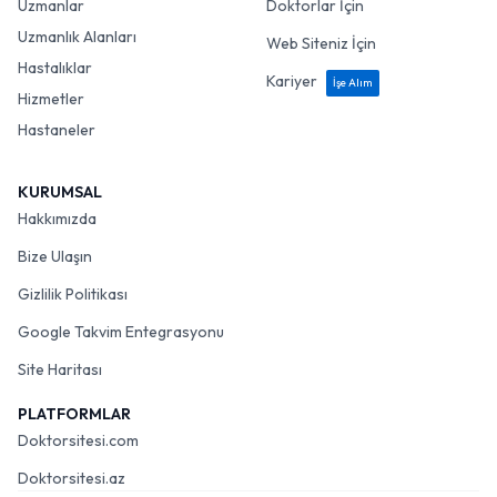
Uzmanlar
Doktorlar İçin
Uzmanlık Alanları
Web Siteniz İçin
Hastalıklar
Kariyer
İşe Alım
Hizmetler
Hastaneler
KURUMSAL
Hakkımızda
Bize Ulaşın
Gizlilik Politikası
Google Takvim Entegrasyonu
Site Haritası
PLATFORMLAR
Doktorsitesi.com
Doktorsitesi.az