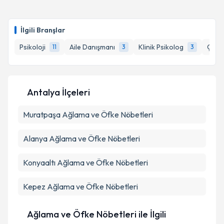
Psk. Habibe Can
için randevu takvimi talebi
oluşturun. Size bu uzmandan randevu almanız için bir
Takvim Talebini Gönder
İlgili Branşlar
takvim hazırlandığında e-posta ile bilgilendireceğiz.
Psikoloji
Aile Danışmanı
Klinik Psikolog
Çocuk
11
3
3
E-posta Adresiniz
Antalya İlçeleri
Kişisel verilerimin işlenmesine ilişkin
Aydınlatma
Muratpaşa
Metni
Ağlama ve Öfke Nöbetleri
'ni okudum ve kişisel verilerimin belirtilen
kapsamda işlenmesini kabul ediyorum.
Alanya
Ağlama ve Öfke Nöbetleri
Takvim Talebini Gönder
Konyaaltı
Ağlama ve Öfke Nöbetleri
Kepez
Ağlama ve Öfke Nöbetleri
Ağlama ve Öfke Nöbetleri ile İlgili