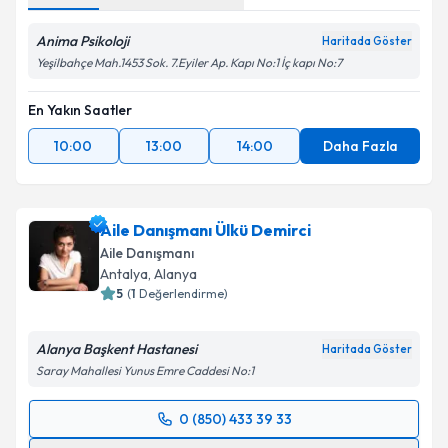
Anima Psikoloji
Haritada Göster
Yeşilbahçe Mah.1453 Sok. 7.Eyiler Ap. Kapı No:1 İç kapı No:7
En Yakın Saatler
10:00
13:00
14:00
Daha Fazla
Aile Danışmanı Ülkü Demirci
Aile Danışmanı
Antalya
, Alanya
5
(
1
Değerlendirme)
Alanya Başkent Hastanesi
Haritada Göster
Saray Mahallesi Yunus Emre Caddesi No:1
0 (850) 433 39 33
Randevu Takvimi Talebi