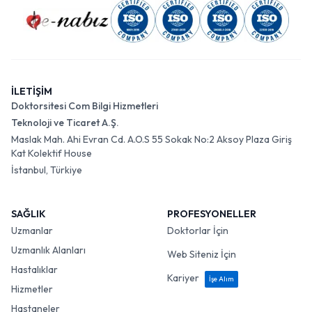
İLETİŞİM
Doktorsitesi Com Bilgi Hizmetleri
Teknoloji ve Ticaret A.Ş.
Maslak Mah. Ahi Evran Cd. A.O.S 55 Sokak No:2 Aksoy Plaza Giriş
Kat Kolektif House
İstanbul, Türkiye
SAĞLIK
PROFESYONELLER
Uzmanlar
Doktorlar İçin
Uzmanlık Alanları
Web Siteniz İçin
Hastalıklar
Kariyer
İşe Alım
Hizmetler
Hastaneler