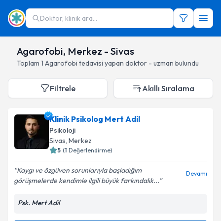
Doktor, klinik ara...
Agarofobi, Merkez - Sivas
Toplam
1
Agarofobi
tedavisi yapan doktor - uzman bulundu
Filtrele
Akıllı Sıralama
Klinik Psikolog Mert Adil
Psikoloji
Sivas
, Merkez
5
(
1
Değerlendirme)
Kaygı ve özgüven sorunlarıyla başladığım
Devamı
görüşmelerde kendimle ilgili büyük farkındalık...
Psk. Mert Adil