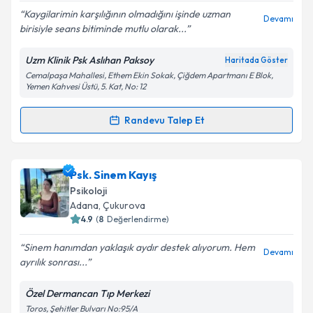
Kaygilarimin karşılığının olmadığını işinde uzman
Devamı
birisiyle seans bitiminde mutlu olarak...
Uzm Klinik Psk Aslıhan Paksoy
Haritada Göster
Kişisel verilerimin işlenmesine ilişkin
Aydınlatma
Cemalpaşa Mahallesi, Ethem Ekin Sokak, Çiğdem Apartmanı E Blok,
Metni
'ni okudum ve kişisel verilerimin belirtilen
Yemen Kahvesi Üstü, 5. Kat, No: 12
kapsamda işlenmesini kabul ediyorum.
Randevu Talep Et
Randevu Takvimi Talebi
Takvim Talebini Gönder
Klinik Psikolog Aslıhan Paksoy
için randevu takvimi
Psk. Sinem Kayış
talebi oluşturun. Size bu uzmandan randevu almanız
Psikoloji
için bir takvim hazırlandığında e-posta ile
Adana
, Çukurova
bilgilendireceğiz.
4.9
(
8
Değerlendirme)
E-posta Adresiniz
Sinem hanımdan yaklaşık aydır destek alıyorum. Hem
Devamı
ayrılık sonrası...
Özel Dermancan Tıp Merkezi
Toros, Şehitler Bulvarı No:95/A
Kişisel verilerimin işlenmesine ilişkin
Aydınlatma