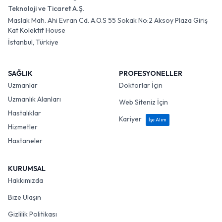
Teknoloji ve Ticaret A.Ş.
Maslak Mah. Ahi Evran Cd. A.O.S 55 Sokak No:2 Aksoy Plaza Giriş
Kat Kolektif House
İstanbul, Türkiye
SAĞLIK
PROFESYONELLER
Uzmanlar
Doktorlar İçin
Uzmanlık Alanları
Web Siteniz İçin
Hastalıklar
Kariyer
İşe Alım
Hizmetler
Hastaneler
KURUMSAL
Hakkımızda
Bize Ulaşın
Gizlilik Politikası