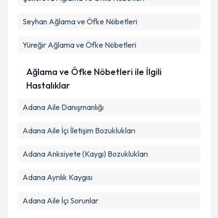
Metni
'ni okudum ve kişisel verilerimin belirtilen
kapsamda işlenmesini kabul ediyorum.
Seyhan
Ağlama ve Öfke Nöbetleri
Yüreğir
Ağlama ve Öfke Nöbetleri
Takvim Talebini Gönder
Ağlama ve Öfke Nöbetleri ile İlgili
Hastalıklar
Adana Aile Danışmanlığı
Adana Aile İçi İletişim Bozuklukları
Adana Anksiyete (Kaygı) Bozuklukları
Adana Ayrılık Kaygısı
Adana Aile İçi Sorunlar