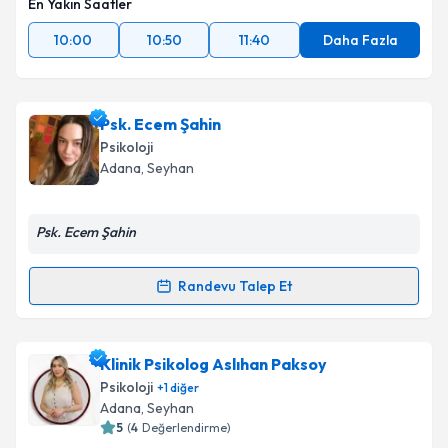
En Yakın Saatler
10:00
10:50
11:40
Daha Fazla
Psk. Ecem Şahin
Psikoloji
Adana
, Seyhan
Psk. Ecem Şahin
Randevu Talep Et
Randevu Takvimi Talebi
Psk. Ecem Şahin
için randevu takvimi talebi
Klinik Psikolog Aslıhan Paksoy
oluşturun. Size bu uzmandan randevu almanız için bir
Psikoloji
+
1
diğer
takvim hazırlandığında e-posta ile bilgilendireceğiz.
Adana
, Seyhan
5
(
4
Değerlendirme)
E-posta Adresiniz