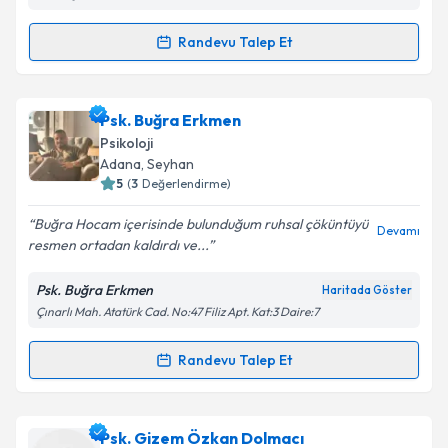
Metni
'ni okudum ve kişisel verilerimin belirtilen
kapsamda işlenmesini kabul ediyorum.
Randevu Talep Et
Randevu Takvimi Talebi
Takvim Talebini Gönder
Psk. Sinem Kayış
için randevu takvimi talebi
Psk. Buğra Erkmen
oluşturun. Size bu uzmandan randevu almanız için bir
Psikoloji
takvim hazırlandığında e-posta ile bilgilendireceğiz.
Adana
, Seyhan
5
(
3
Değerlendirme)
E-posta Adresiniz
Buğra Hocam içerisinde bulunduğum ruhsal çöküntüyü
Devamı
resmen ortadan kaldırdı ve...
Psk. Buğra Erkmen
Haritada Göster
Kişisel verilerimin işlenmesine ilişkin
Aydınlatma
Çınarlı Mah. Atatürk Cad. No:47 Filiz Apt. Kat:3 Daire:7
Metni
'ni okudum ve kişisel verilerimin belirtilen
kapsamda işlenmesini kabul ediyorum.
Randevu Talep Et
Randevu Takvimi Talebi
Takvim Talebini Gönder
Psk. Buğra Erkmen
için randevu takvimi talebi
Psk. Gizem Özkan Dolmacı