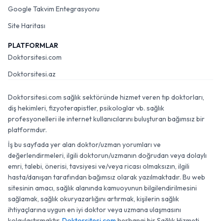
Google Takvim Entegrasyonu
Site Haritası
PLATFORMLAR
Doktorsitesi.com
Doktorsitesi.az
Doktorsitesi.com sağlık sektöründe hizmet veren tıp doktorları,
diş hekimleri, fizyoterapistler, psikologlar vb. sağlık
profesyonelleri ile internet kullanıcılarını buluşturan bağımsız bir
platformdur.
İş bu sayfada yer alan doktor/uzman yorumları ve
değerlendirmeleri, ilgili doktorun/uzmanın doğrudan veya dolaylı
emri, talebi, önerisi, tavsiyesi ve/veya ricası olmaksızın, ilgili
hasta/danışan tarafından bağımsız olarak yazılmaktadır. Bu web
sitesinin amacı, sağlık alanında kamuoyunun bilgilendirilmesini
sağlamak, sağlık okuryazarlığını artırmak, kişilerin sağlık
ihtiyaçlarına uygun en iyi doktor veya uzmana ulaşmasını
kolaylaştırmaktır.
Doktorsitesi.com
herhangi bir Sağlık Hizmeti