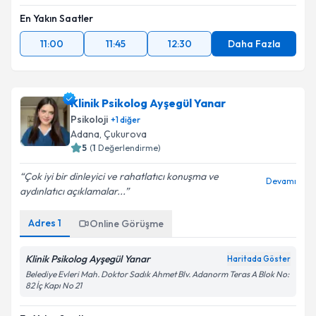
En Yakın Saatler
11:00
11:45
12:30
Daha Fazla
Klinik Psikolog Ayşegül Yanar
Psikoloji
+
1
diğer
Adana
, Çukurova
5
(
1
Değerlendirme)
Çok iyi bir dinleyici ve rahatlatıcı konuşma ve
Devamı
aydınlatıcı açıklamalar...
Adres
1
Online Görüşme
Klinik Psikolog Ayşegül Yanar
Haritada Göster
Belediye Evleri Mah. Doktor Sadık Ahmet Blv. Adanorm Teras A Blok No:
82 İç Kapı No 21