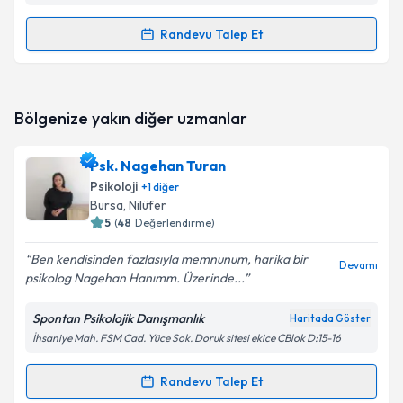
Randevu Talep Et
Randevu Takvimi Talebi
Klinik Psikolog Mert Adil
için randevu takvimi talebi
Bölgenize yakın diğer uzmanlar
oluşturun. Size bu uzmandan randevu almanız için bir
takvim hazırlandığında e-posta ile bilgilendireceğiz.
Psk. Nagehan Turan
E-posta Adresiniz
Psikoloji
+
1
diğer
Bursa
, Nilüfer
5
(
48
Değerlendirme)
Ben kendisinden fazlasıyla memnunum, harika bir
Kişisel verilerimin işlenmesine ilişkin
Aydınlatma
Devamı
psikolog Nagehan Hanımm. Üzerinde...
Metni
'ni okudum ve kişisel verilerimin belirtilen
kapsamda işlenmesini kabul ediyorum.
Spontan Psikolojik Danışmanlık
Haritada Göster
İhsaniye Mah. FSM Cad. Yüce Sok. Doruk sitesi ekice CBlok D:15-16
Takvim Talebini Gönder
Randevu Talep Et
Randevu Takvimi Talebi