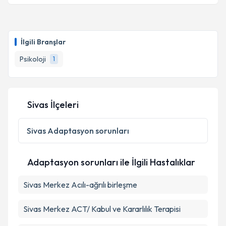
Psk. Nagehan Turan
için randevu takvimi talebi
oluşturun. Size bu uzmandan randevu almanız için bir
İlgili Branşlar
takvim hazırlandığında e-posta ile bilgilendireceğiz.
Psikoloji
1
E-posta Adresiniz
Sivas İlçeleri
Kişisel verilerimin işlenmesine ilişkin
Aydınlatma
Metni
'ni okudum ve kişisel verilerimin belirtilen
Sivas
Adaptasyon sorunları
kapsamda işlenmesini kabul ediyorum.
Adaptasyon sorunları ile İlgili Hastalıklar
Takvim Talebini Gönder
Sivas Merkez Acılı-ağrılı birleşme
Sivas Merkez ACT/ Kabul ve Kararlılık Terapisi