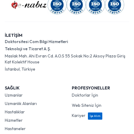
İLETİŞİM
Doktorsitesi Com Bilgi Hizmetleri
Teknoloji ve Ticaret A.Ş.
Maslak Mah. Ahi Evran Cd. A.O.S 55 Sokak No:2 Aksoy Plaza Giriş
Kat Kolektif House
İstanbul, Türkiye
SAĞLIK
PROFESYONELLER
Uzmanlar
Doktorlar İçin
Uzmanlık Alanları
Web Siteniz İçin
Hastalıklar
Kariyer
İşe Alım
Hizmetler
Hastaneler