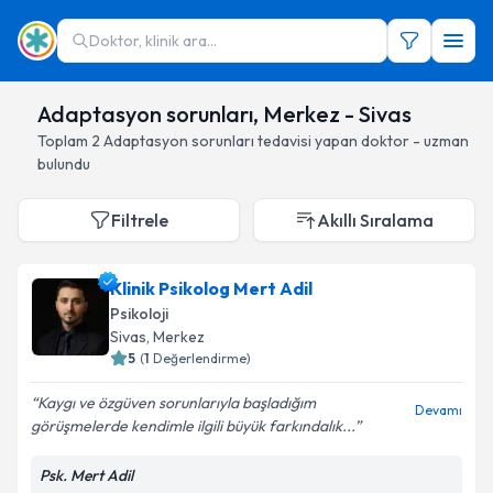
Doktor, klinik ara...
Adaptasyon sorunları, Merkez - Sivas
Toplam
2
Adaptasyon sorunları
tedavisi yapan doktor - uzman
bulundu
Filtrele
Akıllı Sıralama
Klinik Psikolog Mert Adil
Psikoloji
Sivas
, Merkez
5
(
1
Değerlendirme)
Kaygı ve özgüven sorunlarıyla başladığım
Devamı
görüşmelerde kendimle ilgili büyük farkındalık...
Psk. Mert Adil