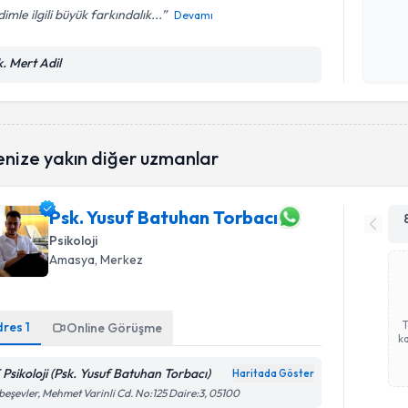
imle ilgili büyük farkındalık...
Devamı
Kişisel
okudum
k. Mert Adil
işlenm
enize yakın diğer uzmanlar
Psk. Yusuf Batuhan Torbacı
Psikoloji
Amasya
, Merkez
dres
1
Online Görüşme
ka
 Psikoloji (Psk. Yusuf Batuhan Torbacı)
Haritada Göster
ibeşevler, Mehmet Varinli Cd. No:125 Daire:3, 05100