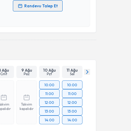
Randevu Talep Et
 verilerimin işlenmesine ilişkin
Aydınlatma Metni
'ni
 ve kişisel verilerimin belirtilen kapsamda
esini kabul ediyorum.
Takvim Talebini Gönder
8 Ağu
9 Ağu
10 Ağu
11 Ağu
Cmt
Paz
Pzt
Sal
10:00
10:00
11:00
11:00
12:00
12:00
Takvim
Takvim
palıdır
kapalıdır
13:00
13:00
14:00
14:00