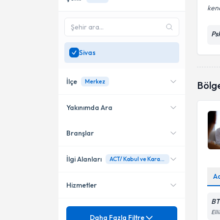
kend
Ps
Sivas
İlçe
Merkez
Bölg
Yakınımda Ara
Branşlar
Konumuma yakın uzmanları
Merkez
göster
İlgi Alanları
ACT/ Kabul ve Kararlılık Terapisi
A
Hizmetler
Psikoloji
BT
Ünvan
Ell
Acılı-ağrılı birleşme
Daha Fazla Filtre