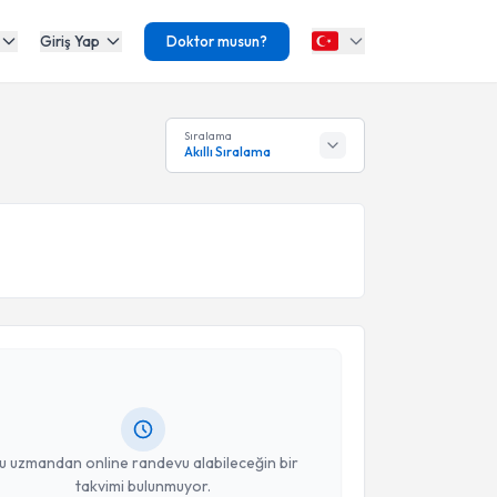
Giriş Yap
Doktor musun?
Sıralama
Akıllı Sıralama
akvimi Talebi
kolog Mert Adil
için randevu takvimi talebi oluşturun.
andan randevu almanız için bir takvim
ında e-posta ile bilgilendireceğiz.
resiniz
u uzmandan online randevu alabileceğin bir
takvimi bulunmuyor.