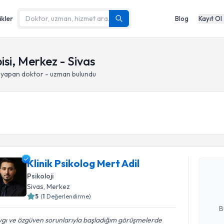
ikler
Blog
Kayıt Ol
isi, Merkez - Sivas
i yapan doktor - uzman bulundu
Randevu T
Klinik Psi
Klinik Psikolog Mert Adil
Size bu uzm
hazırlandığ
Psikoloji
Sivas
, Merkez
E-posta Ad
5
(
1
Değerlendirme)
B
gı ve özgüven sorunlarıyla başladığım görüşmelerde