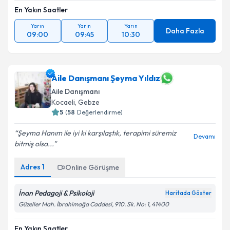
En Yakın Saatler
Yarın
Yarın
Yarın
Daha Fazla
09:00
09:45
10:30
Aile Danışmanı Şeyma Yıldız
Aile Danışmanı
Kocaeli
, Gebze
5
(
58
Değerlendirme)
Şeyma Hanım ile iyi ki karşılaştık, terapimi süremiz
Devamı
bitmiş olsa...
Adres
1
Online Görüşme
İnan Pedagoji & Psikoloji
Haritada Göster
Güzeller Mah. İbrahimağa Caddesi, 910. Sk. No: 1, 41400
En Yakın Saatler