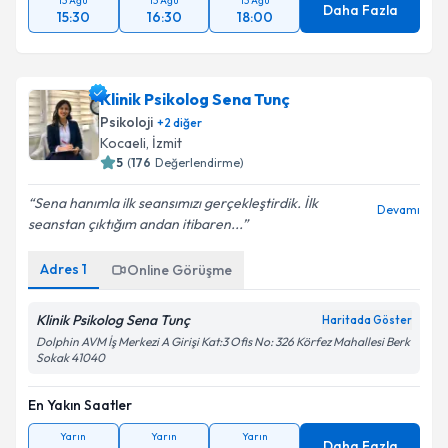
13 Ağu
13 Ağu
13 Ağu
Daha Fazla
15:30
16:30
18:00
Klinik Psikolog Sena Tunç
Psikoloji
+
2
diğer
Kocaeli
, İzmit
5
(
176
Değerlendirme)
Sena hanımla ilk seansımızı gerçekleştirdik. İlk
Devamı
seanstan çıktığım andan itibaren...
Adres
1
Online Görüşme
Klinik Psikolog Sena Tunç
Haritada Göster
Dolphin AVM İş Merkezi A Girişi Kat:3 Ofis No: 326 Körfez Mahallesi Berk
Sokak 41040
En Yakın Saatler
Yarın
Yarın
Yarın
Daha Fazla