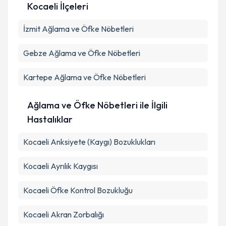
Kocaeli İlçeleri
Kişisel verilerimin işlenmesine ilişkin
Aydınlatma
İzmit
Ağlama ve Öfke Nöbetleri
Metni
'ni okudum ve kişisel verilerimin belirtilen
kapsamda işlenmesini kabul ediyorum.
Gebze
Ağlama ve Öfke Nöbetleri
Takvim Talebini Gönder
Kartepe
Ağlama ve Öfke Nöbetleri
Ağlama ve Öfke Nöbetleri ile İlgili
Hastalıklar
Kocaeli Anksiyete (Kaygı) Bozuklukları
Kocaeli Ayrılık Kaygısı
Kocaeli Öfke Kontrol Bozukluğu
Kocaeli Akran Zorbalığı