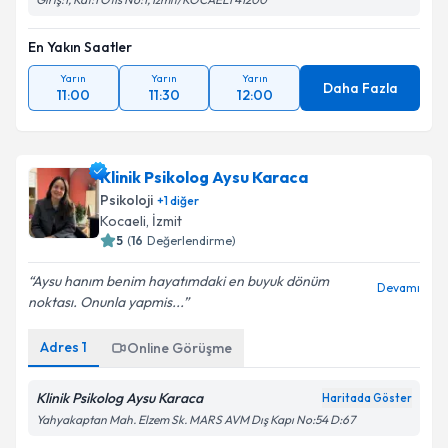
En Yakın Saatler
Yarın
Yarın
Yarın
Daha Fazla
11:00
11:30
12:00
Klinik Psikolog Aysu Karaca
Psikoloji
+
1
diğer
Kocaeli
, İzmit
5
(
16
Değerlendirme)
Aysu hanım benim hayatımdaki en buyuk dönüm
Devamı
noktası. Onunla yapmis...
Adres
1
Online Görüşme
Klinik Psikolog Aysu Karaca
Haritada Göster
Yahyakaptan Mah. Elzem Sk. MARS AVM Dış Kapı No:54 D:67