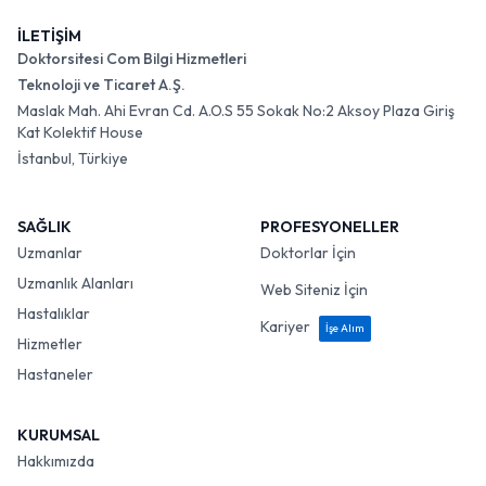
İLETİŞİM
Doktorsitesi Com Bilgi Hizmetleri
Teknoloji ve Ticaret A.Ş.
Maslak Mah. Ahi Evran Cd. A.O.S 55 Sokak No:2 Aksoy Plaza Giriş
Kat Kolektif House
İstanbul, Türkiye
SAĞLIK
PROFESYONELLER
Uzmanlar
Doktorlar İçin
Uzmanlık Alanları
Web Siteniz İçin
Hastalıklar
Kariyer
İşe Alım
Hizmetler
Hastaneler
KURUMSAL
Hakkımızda