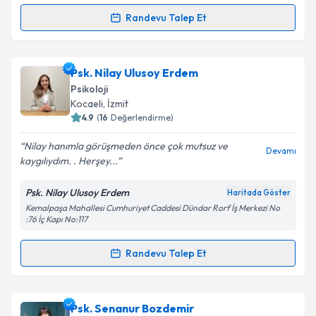
kapsamda işlenmesini kabul ediyorum.
Randevu Talep Et
Randevu Takvimi Talebi
Takvim Talebini Gönder
Klinik Psikolog Mısra Adıyaman
için randevu
Psk. Nilay Ulusoy Erdem
takvimi talebi oluşturun. Size bu uzmandan randevu
Psikoloji
almanız için bir takvim hazırlandığında e-posta ile
Kocaeli
, İzmit
bilgilendireceğiz.
4.9
(
16
Değerlendirme)
E-posta Adresiniz
Nilay hanımla görüşmeden önce çok mutsuz ve
Devamı
kaygılıydım. . Herşey...
Psk. Nilay Ulusoy Erdem
Haritada Göster
Kemalpaşa Mahallesi Cumhuriyet Caddesi Dündar Rorf İş Merkezi No
Kişisel verilerimin işlenmesine ilişkin
Aydınlatma
:76 İç Kapı No:117
Metni
'ni okudum ve kişisel verilerimin belirtilen
kapsamda işlenmesini kabul ediyorum.
Randevu Talep Et
Randevu Takvimi Talebi
Takvim Talebini Gönder
Psk. Nilay Ulusoy Erdem
için randevu takvimi talebi
Psk. Senanur Bozdemir