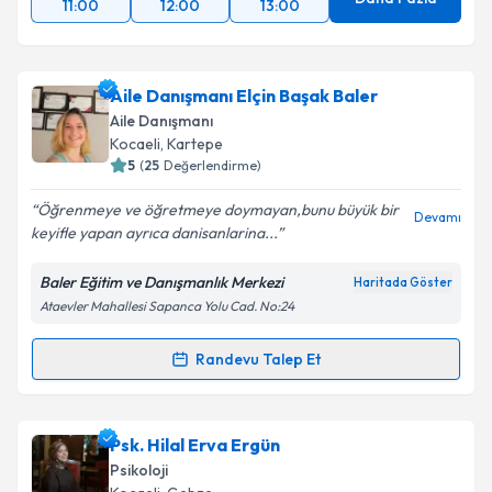
11:00
12:00
13:00
Aile Danışmanı Elçin Başak Baler
Aile Danışmanı
Kocaeli
, Kartepe
5
(
25
Değerlendirme)
Öğrenmeye ve öğretmeye doymayan,bunu büyük bir
Devamı
keyifle yapan ayrıca danisanlarina...
Baler Eğitim ve Danışmanlık Merkezi
Haritada Göster
Ataevler Mahallesi Sapanca Yolu Cad. No:24
Randevu Talep Et
Randevu Takvimi Talebi
Aile Danışmanı Elçin Başak Baler
için randevu
Psk. Hilal Erva Ergün
takvimi talebi oluşturun. Size bu uzmandan randevu
Psikoloji
almanız için bir takvim hazırlandığında e-posta ile