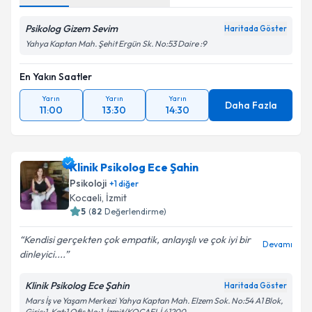
Psikolog Gizem Sevim
Haritada Göster
Yahya Kaptan Mah. Şehit Ergün Sk. No:53 Daire :9
En Yakın Saatler
Yarın
Yarın
Yarın
Daha Fazla
11:00
13:30
14:30
Klinik Psikolog Ece Şahin
Psikoloji
+
1
diğer
Kocaeli
, İzmit
5
(
82
Değerlendirme)
Kendisi gerçekten çok empatik, anlayışlı ve çok iyi bir
Devamı
dinleyici....
Klinik Psikolog Ece Şahin
Haritada Göster
Mars İş ve Yaşam Merkezi Yahya Kaptan Mah. Elzem Sok. No:54 A1 Blok,
Giriş:1, Kat:1 Ofis No:1, İzmit/KOCAELİ 41200