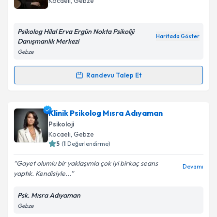
Kocaeli
, Gebze
bilgilendireceğiz.
E-posta Adresiniz
Psikolog Hilal Erva Ergün Nokta Psikoliji
Haritada Göster
Danışmanlık Merkezi
Gebze
Kişisel verilerimin işlenmesine ilişkin
Aydınlatma
Randevu Talep Et
Randevu Takvimi Talebi
Metni
'ni okudum ve kişisel verilerimin belirtilen
kapsamda işlenmesini kabul ediyorum.
Psk. Hilal Erva Ergün
için randevu takvimi talebi
Klinik Psikolog Mısra Adıyaman
oluşturun. Size bu uzmandan randevu almanız için bir
Takvim Talebini Gönder
Psikoloji
takvim hazırlandığında e-posta ile bilgilendireceğiz.
Kocaeli
, Gebze
5
(
1
Değerlendirme)
E-posta Adresiniz
Gayet olumlu bir yaklaşımla çok iyi birkaç seans
Devamı
yaptık. Kendisiyle...
Psk. Mısra Adıyaman
Kişisel verilerimin işlenmesine ilişkin
Aydınlatma
Gebze
Metni
'ni okudum ve kişisel verilerimin belirtilen