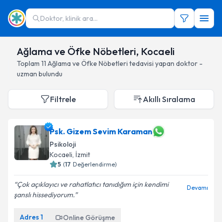
Doktor, klinik ara...
Ağlama ve Öfke Nöbetleri, Kocaeli
Toplam
11
Ağlama ve Öfke Nöbetleri
tedavisi yapan doktor -
uzman bulundu
Filtrele
Akıllı Sıralama
Psk. Gizem Sevim Karaman
Psikoloji
Kocaeli
, İzmit
5
(
17
Değerlendirme)
Çok açıklayıcı ve rahatlatıcı tanıdığım için kendimi
Devamı
şanslı hissediyorum.
Adres
1
Online Görüşme