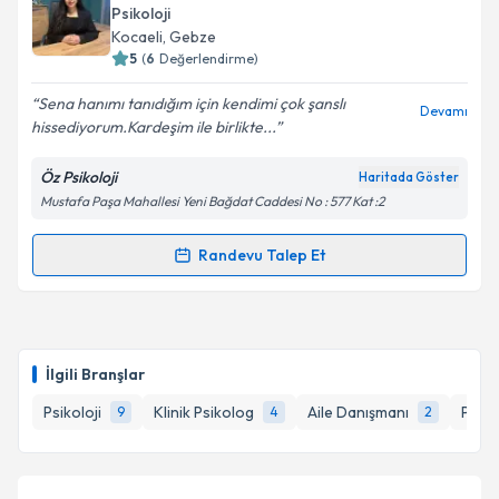
oluşturun. Size bu uzmandan randevu almanız için bir
Psikoloji
takvim hazırlandığında e-posta ile bilgilendireceğiz.
Kocaeli
, Gebze
5
(
6
Değerlendirme)
E-posta Adresiniz
Sena hanımı tanıdığım için kendimi çok şanslı
Devamı
hissediyorum.Kardeşim ile birlikte...
Öz Psikoloji
Haritada Göster
Kişisel verilerimin işlenmesine ilişkin
Aydınlatma
Mustafa Paşa Mahallesi Yeni Bağdat Caddesi No : 577 Kat :2
Metni
'ni okudum ve kişisel verilerimin belirtilen
kapsamda işlenmesini kabul ediyorum.
Randevu Talep Et
Randevu Takvimi Talebi
Takvim Talebini Gönder
Psk. Senanur Bozdemir
için randevu takvimi talebi
oluşturun. Size bu uzmandan randevu almanız için bir
İlgili Branşlar
takvim hazırlandığında e-posta ile bilgilendireceğiz.
Psikoloji
Klinik Psikolog
Aile Danışmanı
Peda
9
4
2
E-posta Adresiniz