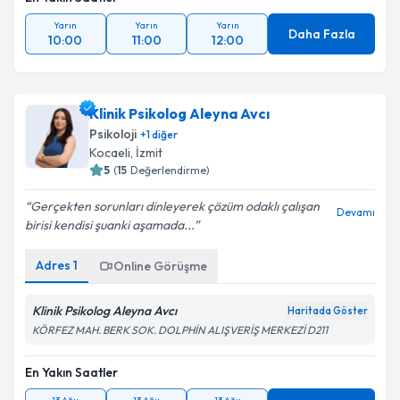
Yarın
Yarın
Yarın
Daha Fazla
10:00
11:00
12:00
Klinik Psikolog Aleyna Avcı
Psikoloji
+
1
diğer
Kocaeli
, İzmit
5
(
15
Değerlendirme)
Gerçekten sorunları dinleyerek çözüm odaklı çalışan
Devamı
birisi kendisi şuanki aşamada...
Adres
1
Online Görüşme
Klinik Psikolog Aleyna Avcı
Haritada Göster
KÖRFEZ MAH. BERK SOK. DOLPHİN ALIŞVERİŞ MERKEZİ D211
En Yakın Saatler