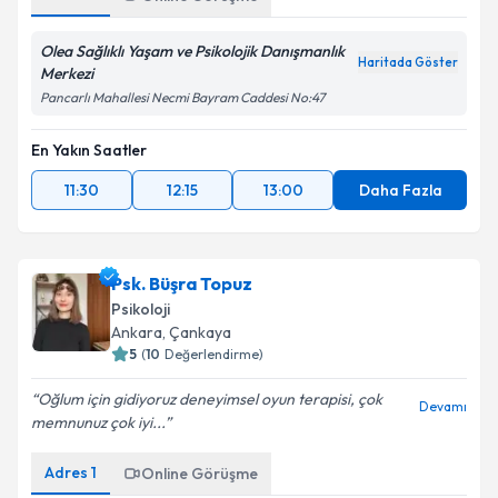
Olea Sağlıklı Yaşam ve Psikolojik Danışmanlık
Haritada Göster
Merkezi
Pancarlı Mahallesi Necmi Bayram Caddesi No:47
En Yakın Saatler
11:30
12:15
13:00
Daha Fazla
Psk. Büşra Topuz
Psikoloji
Ankara
,
Çankaya
5
(
10
Değerlendirme)
Oğlum için gidiyoruz deneyimsel oyun terapisi, çok
Devamı
memnunuz çok iyi...
Adres
1
Online Görüşme