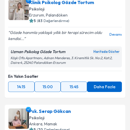
Klinik Psikolog Gözde Tortum
Psikoloji
Erzurum
,
Palandöken
5
(
83
Değerlendirme)
Gözde hanımla yaklaşık yıllık bir terapi sürecim oldu
Devamı
kendisi...
Uzman Psikolog Gözde Tortum
Haritada Göster
Köşk Ofis Apartmanı, Adnan Menderes, 3. Kiremitlik Sk. No:2, Kat:2,
Daire:4, 25240 Palandöken Erzurum
En Yakın Saatler
14:15
15:00
15:45
Daha Fazla
Psk. Serap Gökcan
Psikoloji
Ankara
,
Mamak
5
(
70
Değerlendirme)