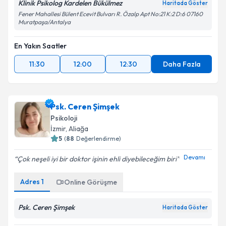
Klinik Psikolog Kardelen Bükülmez
Haritada Göster
Fener Mahallesi Bülent Ecevit Bulvarı R. Özalp Apt No:21 K:2 D:6 07160
Muratpaşa/Antalya
En Yakın Saatler
11:30
12:00
12:30
Daha Fazla
Psk. Ceren Şimşek
Psikoloji
İzmir
,
Aliağa
5
(
88
Değerlendirme)
Devamı
Çok neşeli iyi bir doktor işinin ehli diyebileceğim biri
Adres
1
Online Görüşme
Psk. Ceren Şimşek
Haritada Göster