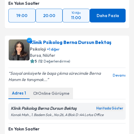
En Yakın Saatler
10 Ağu
19:00
20:00
Daha Fazla
11:00
Klinik Psikolog Berna Dursun Bektaş
Psikoloji
+
1
diğer
Bursa
,
Nilüfer
5
(
12
Değerlendirme)
Sosyal anksiyete ile başa çıkma sürecimde Berna
Devamı
Hanım ile tanışmak...
Adres
1
Online Görüşme
Klinik Psikolog Berna Dursun Bektaş
Haritada Göster
Konak Mah., 1. Badem Sok., No:26, A Blok D :44 Lotus Office
En Yakın Saatler