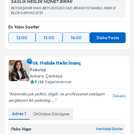
SAĞLIK MESLEK HİZMET BİRİMİ
BÜYÜKŞEHİR MAH. BEYLİKDÜZÜ CAD. BRAND İSTANBUL PARK B
BLOK KAPI NO:5/1D
En Yakın Saatler
12:00
13:00
14:00
Daha Fazla
Psk. Halide Helin İnanç
Psikoloji
Ankara
,
Çankaya
5
(
26
Değerlendirme)
Alanında çok yetkin, bilgili, ve profesyonel yaklaşım
Devamı
sergileyen bir psikolog....
Adres
1
Online Görüşme
Psiko Vega
Haritada Göster