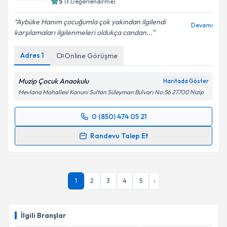
5
(
1
Değerlendirme)
Aybüke Hanım çocuğumla çok yakından ilgilendi
Devamı
karşılamaları ilgilenmeleri oldukça candan...
Adres
1
Online Görüşme
Muzip Çocuk Anaokulu
Haritada Göster
Mevlana Mahallesi Kanuni Sultan Süleyman Bulvarı No:56 27700 Nizip
0 (850) 474 05 21
Randevu Takvimi Talebi
Randevu Talep Et
Psk. Aybüke Kalkan
için randevu takvimi talebi
oluşturun. Size bu uzmandan randevu almanız için bir
takvim hazırlandığında e-posta ile bilgilendireceğiz.
1
2
3
4
5
›
E-posta Adresiniz
İlgili Branşlar