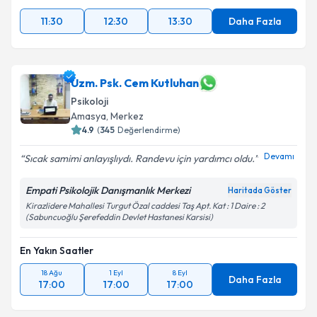
11:30
12:30
13:30
Daha Fazla
Uzm. Psk. Cem Kutluhan
Psikoloji
Amasya
,
Merkez
4.9
(
345
Değerlendirme)
Devamı
Sıcak samimi anlayışlıydı. Randevu için yardımcı oldu.
Empati Psikolojik Danışmanlık Merkezi
Haritada Göster
Kirazlidere Mahallesi Turgut Özal caddesi Taş Apt. Kat : 1 Daire : 2
(Sabuncuoğlu Şerefeddin Devlet Hastanesi Karsisi)
En Yakın Saatler
18 Ağu
1 Eyl
8 Eyl
Daha Fazla
17:00
17:00
17:00