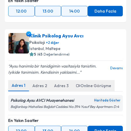
En Yakın Saatler
12:00
13:00
14:00
Daha Fazla
Klinik Psikolog Aysu Avcı
Psikoloji
+
2
diğer
İstanbul
,
Maltepe
5
(
45
Değerlendirme)
Aysu hanimla bir tanidigimin vasitasiyla tanistim.
Devamı
Iyikide tanimisim. Kendisinin yaklasimi...
Adres
1
Adres
2
Adres
3
Online Görüşme
Psikolog Aysu AVCI Muayenehanesi
Haritada Göster
Bağlarbaşı Mahallesi Bağdat Caddesi No:394 Yusuf Bey Apartmanı D:4
En Yakın Saatler