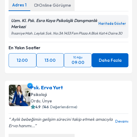
Adres
1
Online Görüşme
Uzm. Kl. Psk. Esra Kaya Psikolojik Danışmanlık
Haritada Göster
Merkezi
İhsaniye Mah. Leylak Sok. No:3A 1453 Fsm Plaza A Blok Kat:4 Daire:30
En Yakın Saatler
10 Ağu
12:00
13:00
Daha Fazla
09:00
Psk. Erva Yurt
Psikoloji
Ordu
,
Ünye
4.9
(
146
Değerlendirme)
Aylık bebeğimin gelişim sürecini takip etmek amacıyla
Devamı
Erva hanımı...