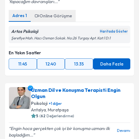
Yapacağım davranışları...
Adres
1
Online Görüşme
Artos Psikoloji
Haritada Göster
Şerefiye Mah. Hacı Osman Sokak. No:26 Turgay Apt. Kat:1 D:1
En Yakın Saatler
11:45
12:40
13:35
Daha Fazla
Uzman Dil ve Konuşma Terapisti Engin
Olgun
Psikoloji
+
1
diğer
Antalya
,
Muratpaşa
5
(
62
Değerlendirme)
Engin hoca gerçekten çok iyi bir konuşma uzmanı ilk
Devamı
başladığım...