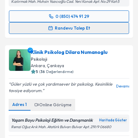
Kızılırmak Mah. Muhsin Yazıcıoğlu Cad. Yeni Konak Apt. No:29 Kat:5
0 (850) 474 91 29
Randevu Takvimi Talebi
Randevu Talep Et
Psk. Halide Helin İnanç
için randevu takvimi talebi
oluşturun. Size bu uzmandan randevu almanız için bir
Klinik Psikolog Dilara Numanoglu
takvim hazırlandığında e-posta ile bilgilendireceğiz.
Psikoloji
E-posta Adresiniz
Ankara
,
Çankaya
5
(
36
Değerlendirme)
Güler yüzlü ve çok yardımsever bir psikolog. Kesinlikle
Devamı
tavsiye ediyorum.
Kişisel verilerimin işlenmesine ilişkin
Aydınlatma
Metni
'ni okudum ve kişisel verilerimin belirtilen
Adres
1
Online Görüşme
kapsamda işlenmesini kabul ediyorum.
Yaşam Boyu Psikoloji Eğitim ve Danışmanlık
Haritada Göster
Takvim Talebini Gönder
Remzi Oğuz Arık Mah. Atatürk Bulvarı Bulvar Apt. 219/9 06680