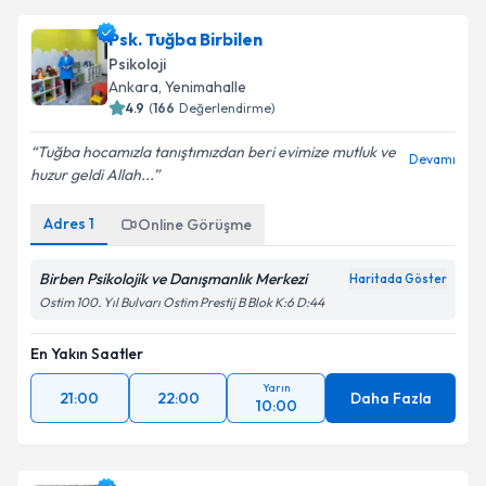
Psk. Tuğba Birbilen
Psikoloji
Ankara
,
Yenimahalle
4.9
(
166
Değerlendirme)
Tuğba hocamızla tanıştımızdan beri evimize mutluk ve
Devamı
huzur geldi Allah...
Adres
1
Online Görüşme
Birben Psikolojik ve Danışmanlık Merkezi
Haritada Göster
Ostim 100. Yıl Bulvarı Ostim Prestij B Blok K:6 D:44
En Yakın Saatler
Yarın
21:00
22:00
Daha Fazla
10:00