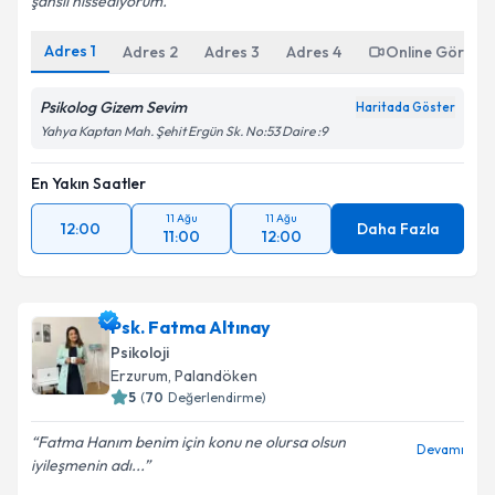
şanslı hissediyorum.
Adres
1
Adres
2
Adres
3
Adres
4
Online Görüşm
Psikolog Gizem Sevim
Haritada Göster
Yahya Kaptan Mah. Şehit Ergün Sk. No:53 Daire :9
En Yakın Saatler
11 Ağu
11 Ağu
12:00
Daha Fazla
11:00
12:00
Psk. Fatma Altınay
Psikoloji
Erzurum
,
Palandöken
5
(
70
Değerlendirme)
Fatma Hanım benim için konu ne olursa olsun
Devamı
iyileşmenin adı...