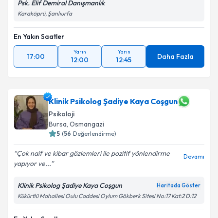
Psk. Elif Demiral Danışmanlık
Karaköprü, Şanlıurfa
En Yakın Saatler
Yarın
Yarın
17:00
Daha Fazla
12:00
12:45
Klinik Psikolog Şadiye Kaya Coşgun
Psikoloji
Bursa
,
Osmangazi
5
(
56
Değerlendirme)
Çok naif ve kibar gözlemleri ile pozitif yönlendirme
Devamı
yapıyor ve...
Klinik Psikolog Şadiye Kaya Coşgun
Haritada Göster
Kükürtlü Mahallesi Oulu Caddesi Oylum Gökberk Sitesi No:17 Kat:2 D:12