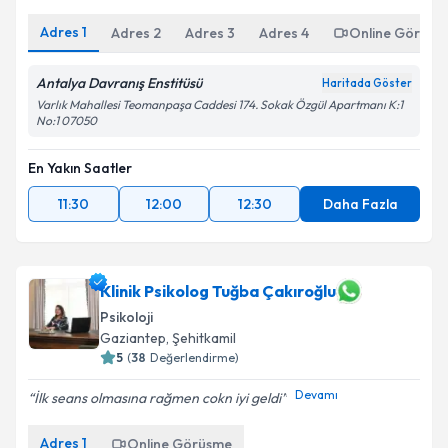
Adres
1
Adres
2
Adres
3
Adres
4
Online Görüşm
Antalya Davranış Enstitüsü
Haritada Göster
Varlık Mahallesi Teomanpaşa Caddesi 174. Sokak Özgül Apartmanı K:1
No:1 07050
En Yakın Saatler
11:30
12:00
12:30
Daha Fazla
Klinik Psikolog Tuğba Çakıroğlu
Psikoloji
Gaziantep
,
Şehitkamil
5
(
38
Değerlendirme)
Devamı
İlk seans olmasına rağmen cokn iyi geldi
Adres
1
Online Görüşme