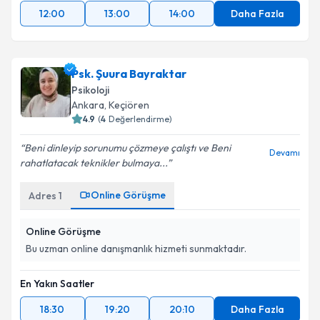
12:00
13:00
14:00
Daha Fazla
Psk. Şuura Bayraktar
Psikoloji
Ankara
,
Keçiören
4.9
(
4
Değerlendirme)
Beni dinleyip sorunumu çözmeye çalıştı ve Beni
Devamı
rahatlatacak teknikler bulmaya...
Online Görüşme
Adres
1
Online Görüşme
Bu uzman online danışmanlık hizmeti sunmaktadır.
En Yakın Saatler
18:30
19:20
20:10
Daha Fazla