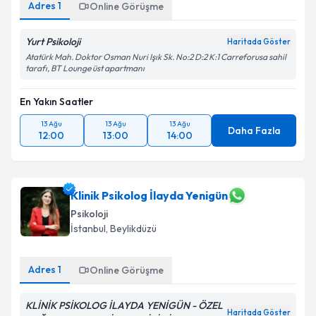
Adres
1
Online Görüşme
Yurt Psikoloji
Haritada Göster
Atatürk Mah. Doktor Osman Nuri Işık Sk. No:2 D:2 K:1 Carreforusa sahil
tarafı, BT Lounge üst apartmanı
En Yakın Saatler
13 Ağu
13 Ağu
13 Ağu
Daha Fazla
12:00
13:00
14:00
Klinik Psikolog İlayda Yenigün
Psikoloji
İstanbul
,
Beylikdüzü
Adres
1
Online Görüşme
KLİNİK PSİKOLOG İLAYDA YENİGÜN - ÖZEL
Haritada Göster