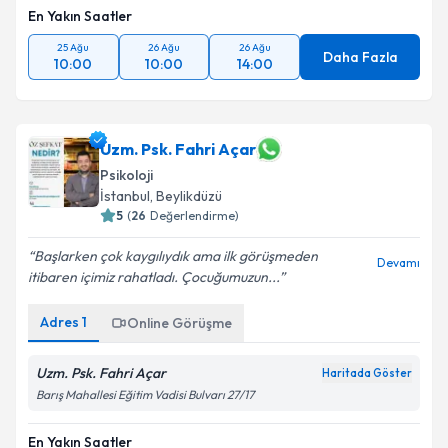
En Yakın Saatler
25 Ağu
26 Ağu
26 Ağu
Daha Fazla
10:00
10:00
14:00
Uzm. Psk. Fahri Açar
Psikoloji
İstanbul
,
Beylikdüzü
5
(
26
Değerlendirme)
Başlarken çok kaygılıydık ama ilk görüşmeden
Devamı
itibaren içimiz rahatladı. Çocuğumuzun...
Adres
1
Online Görüşme
Uzm. Psk. Fahri Açar
Haritada Göster
Barış Mahallesi Eğitim Vadisi Bulvarı 27/17
En Yakın Saatler