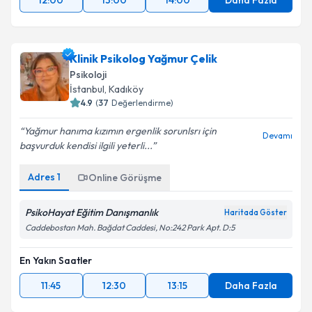
12:00
13:00
14:00
Daha Fazla
Klinik Psikolog Yağmur Çelik
Psikoloji
İstanbul
,
Kadıköy
4.9
(
37
Değerlendirme)
Yağmur hanıma kızımın ergenlik sorunlsrı için
Devamı
başvurduk kendisi ilgili yeterli...
Adres
1
Online Görüşme
PsikoHayat Eğitim Danışmanlık
Haritada Göster
Caddebostan Mah. Bağdat Caddesi, No:242 Park Apt. D:5
En Yakın Saatler
11:45
12:30
13:15
Daha Fazla