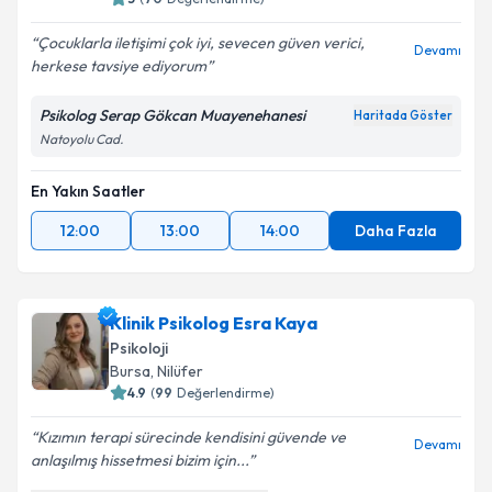
Çocuklarla iletişimi çok iyi, sevecen güven verici,
Devamı
herkese tavsiye ediyorum
Psikolog Serap Gökcan Muayenehanesi
Haritada Göster
Natoyolu Cad.
En Yakın Saatler
12:00
13:00
14:00
Daha Fazla
Klinik Psikolog Esra Kaya
Psikoloji
Bursa
,
Nilüfer
4.9
(
99
Değerlendirme)
Kızımın terapi sürecinde kendisini güvende ve
Devamı
anlaşılmış hissetmesi bizim için...