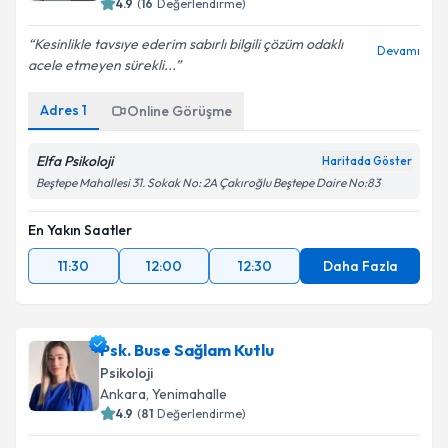
4.9
(
16
Değerlendirme)
Kesinlikle tavsıye ederim sabırlı bilgili çözüm odaklı
Devamı
acele etmeyen sürekli...
Adres
1
Online Görüşme
Elfa Psikoloji
Haritada Göster
Beştepe Mahallesi 31. Sokak No: 2A Çakıroğlu Beştepe Daire No:83
En Yakın Saatler
11:30
12:00
12:30
Daha Fazla
Psk. Buse Sağlam Kutlu
Psikoloji
Ankara
,
Yenimahalle
4.9
(
81
Değerlendirme)