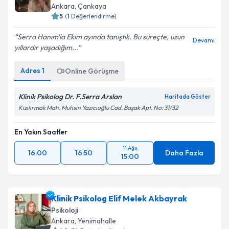
Ankara
,
Çankaya
5
(
1
Değerlendirme)
Serra Hanım'la Ekim ayında tanıştık. Bu süreçte, uzun
Devamı
yıllardır yaşadığım...
Adres
1
Online Görüşme
Klinik Psikolog Dr. F.Serra Arslan
Haritada Göster
Kızılırmak Mah. Muhsin Yazıcıoğlu Cad. Başak Apt. No: 31/32
En Yakın Saatler
11 Ağu
16:00
16:50
Daha Fazla
15:00
Klinik Psikolog Elif Melek Akbayrak
Psikoloji
Ankara
,
Yenimahalle