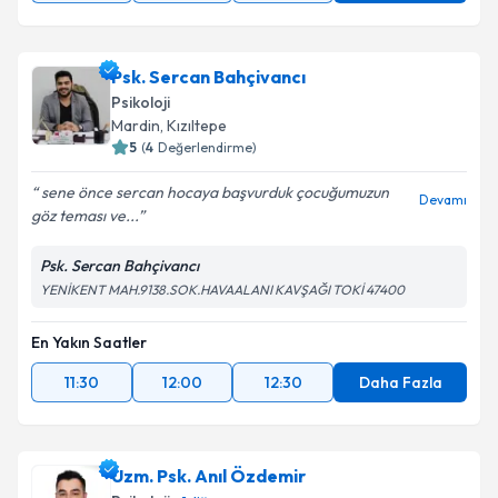
Psk. Sercan Bahçivancı
Psikoloji
Mardin
,
Kızıltepe
5
(
4
Değerlendirme)
sene önce sercan hocaya başvurduk çocuğumuzun
Devamı
göz teması ve...
Psk. Sercan Bahçivancı
YENİKENT MAH.9138.SOK.HAVAALANI KAVŞAĞI TOKİ 47400
En Yakın Saatler
11:30
12:00
12:30
Daha Fazla
Uzm. Psk. Anıl Özdemir