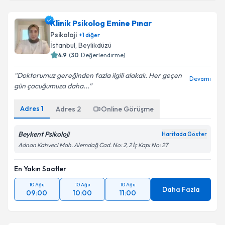
Klinik Psikolog Emine Pınar
Psikoloji
+
1
diğer
İstanbul
,
Beylikdüzü
4.9
(
30
Değerlendirme)
Doktorumuz gereğinden fazla ilgili alakalı. Her geçen
Devamı
gün çocuğumuza daha...
Adres
1
Adres
2
Online Görüşme
Beykent Psikoloji
Haritada Göster
Adnan Kahveci Mah. Alemdağ Cad. No: 2, 2 İç Kapı No: 27
En Yakın Saatler
10 Ağu
10 Ağu
10 Ağu
Daha Fazla
09:00
10:00
11:00