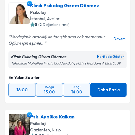
Klinik Psikolog Gizem Dönmez
Psikoloji
İstanbul
,
Avcılar
5
(
2
Değerlendirme)
Kardeşimin aracılığı ile tanıştık ama çok memnunuz.
Devamı
Oğlum için eşimle...
Klinik Psikolog Gizem Dönmez
Haritada Göster
Tahtakale Mahallesi Fırat 1 Caddesi Bahçe City's Rezidans A Blok D: 39
En Yakın Saatler
15 Ağu
15 Ağu
16:00
Daha Fazla
13:00
14:00
Psk. Aybüke Kalkan
Psikoloji
Gaziantep
,
Nizip