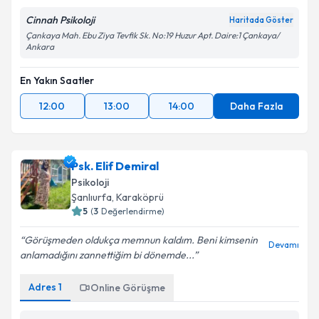
Cinnah Psikoloji
Haritada Göster
Çankaya Mah. Ebu Ziya Tevfik Sk. No:19 Huzur Apt. Daire:1 Çankaya/
Ankara
En Yakın Saatler
12:00
13:00
14:00
Daha Fazla
Psk. Elif Demiral
Psikoloji
Şanlıurfa
,
Karaköprü
5
(
3
Değerlendirme)
Görüşmeden oldukça memnun kaldım. Beni kimsenin
Devamı
anlamadığını zannettiğim bi dönemde...
Adres
1
Online Görüşme