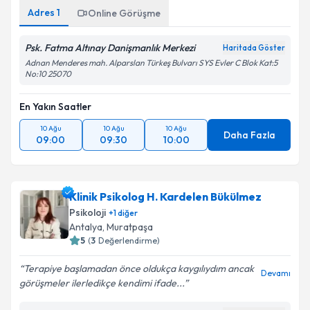
Adres
1
Online Görüşme
Psk. Fatma Altınay Danişmanlık Merkezi
Haritada Göster
Adnan Menderes mah. Alparslan Türkeş Bulvarı SYS Evler C Blok Kat:5
No:10 25070
En Yakın Saatler
10 Ağu
10 Ağu
10 Ağu
Daha Fazla
09:00
09:30
10:00
Klinik Psikolog H. Kardelen Bükülmez
Psikoloji
+
1
diğer
Antalya
,
Muratpaşa
5
(
3
Değerlendirme)
Terapiye başlamadan önce oldukça kaygılıydım ancak
Devamı
görüşmeler ilerledikçe kendimi ifade...