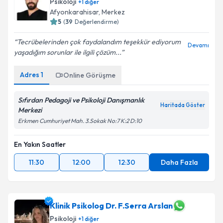
Psikoloji
+
1
diğer
Afyonkarahisar
,
Merkez
5
(
39
Değerlendirme)
Tecrübelerinden çok faydalandım teşekkür ediyorum
Devamı
yaşadığım sorunlar ile ilgili çözüm...
Adres
1
Online Görüşme
Sıfırdan Pedagoji ve Psikoloji Danışmanlık
Haritada Göster
Merkezi
Erkmen Cumhuriyet Mah. 3.Sokak No:7 K:2 D:10
En Yakın Saatler
11:30
12:00
12:30
Daha Fazla
Klinik Psikolog Dr. F.Serra Arslan
Psikoloji
+
1
diğer