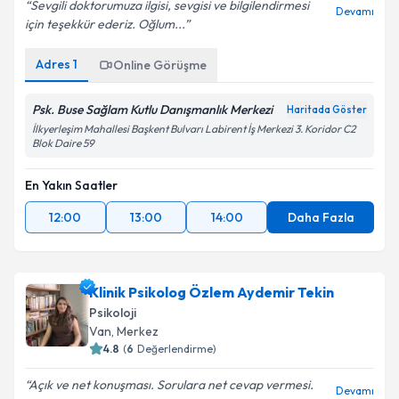
Sevgili doktorumuza ilgisi, sevgisi ve bilgilendirmesi
Devamı
için teşekkür ederiz. Oğlum...
Adres
1
Online Görüşme
Psk. Buse Sağlam Kutlu Danışmanlık Merkezi
Haritada Göster
İlkyerleşim Mahallesi Başkent Bulvarı Labirent İş Merkezi 3. Koridor C2
Blok Daire 59
En Yakın Saatler
12:00
13:00
14:00
Daha Fazla
Klinik Psikolog Özlem Aydemir Tekin
Psikoloji
Van
,
Merkez
4.8
(
6
Değerlendirme)
Açık ve net konuşması. Sorulara net cevap vermesi.
Devamı